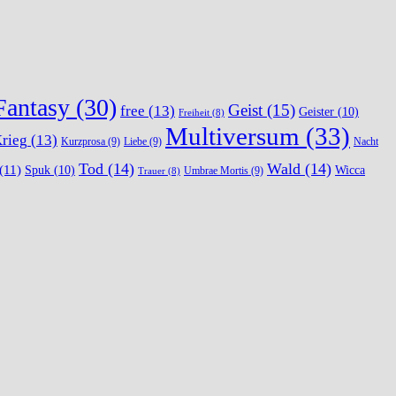
Fantasy
(30)
Geist
(15)
free
(13)
Geister
(10)
Freiheit
(8)
Multiversum
(33)
rieg
(13)
Kurzprosa
(9)
Liebe
(9)
Nacht
Tod
(14)
Wald
(14)
(11)
Spuk
(10)
Wicca
Umbrae Mortis
(9)
Trauer
(8)