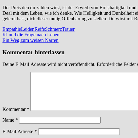
Der Preis den du zahlen wirst, ist der Erwerb von Ernsthaftigkeit u
Deal mit dem Leben, wie ich denke. Wie Helligkeit und Dunkelheit e
gelernt hast, dich dieser mutig Offenbarung zu stellen. Du wirst mit R
Empathie
Leiden
Reife
Schmerz
Trauer
Beitragsnavigation
Vorheriger
Ki und die Frage nach Leben
Beitrag:
Nächster
Ein Weg zum weisen Narren
Beitrag:
Kommentar hinterlassen
Deine E-Mail-Adresse wird nicht veröffentlicht.
Erforderliche Felder 
Kommentar
*
Name
*
E-Mail-Adresse
*