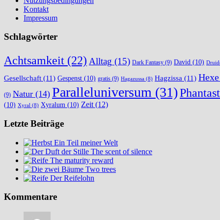
Nutzungsbedingungen
Kontakt
Impressum
Schlagwörter
Achtsamkeit
(22)
Alltag
(15)
David
(10)
Dark Fantasy
(9)
Druid
Hexe
Gesellschaft
(11)
Hagzissa
(11)
Gespenst
(10)
gratis
(9)
Hagazussa
(8)
Paralleluniversum
(31)
Phantast
Natur
(14)
(9)
Zeit
(12)
(10)
Xyralum
(10)
Xyral
(8)
Letzte Beiträge
Ein Teil meiner Welt
The scent of silence
The maturity reward
Two trees
Der Reifelohn
Kommentare