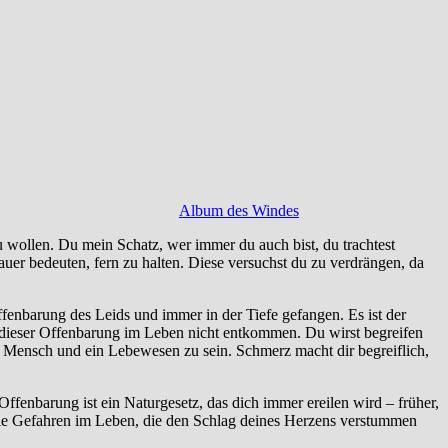
Album des Windes
u wollen. Du mein Schatz, wer immer du auch bist, du trachtest
auer bedeuten, fern zu halten. Diese versuchst du zu verdrängen, da
ffenbarung des Leids und immer in der Tiefe gefangen. Es ist der
st dieser Offenbarung im Leben nicht entkommen. Du wirst begreifen
ein Mensch und ein Lebewesen zu sein. Schmerz macht dir begreiflich,
ffenbarung ist ein Naturgesetz, das dich immer ereilen wird – früher,
 die Gefahren im Leben, die den Schlag deines Herzens verstummen