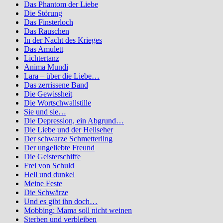
Das Phantom der Liebe
Die Störung
Das Finsterloch
Das Rauschen
In der Nacht des Krieges
Das Amulett
Lichtertanz
Anima Mundi
Lara – über die Liebe…
Das zerrissene Band
Die Gewissheit
Die Wortschwallstille
Sie und sie…
Die Depression, ein Abgrund…
Die Liebe und der Hellseher
Der schwarze Schmetterling
Der ungeliebte Freund
Die Geisterschiffe
Frei von Schuld
Hell und dunkel
Meine Feste
Die Schwärze
Und es gibt ihn doch…
Mobbing: Mama soll nicht weinen
Sterben und verbleiben