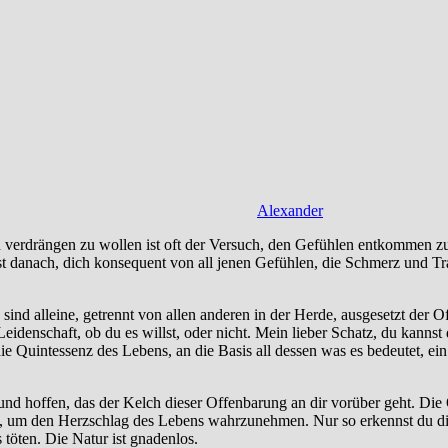
Alexander
üren verdrängen zu wollen ist oft der Versuch, den Gefühlen entkommen z
est danach, dich konsequent von all jenen Gefühlen, die Schmerz und Tr
ind alleine, getrennt von allen anderen in der Herde, ausgesetzt der O
Leidenschaft, ob du es willst, oder nicht. Mein lieber Schatz, du kann
 die Quintessenz des Lebens, an die Basis all dessen was es bedeutet, 
nd hoffen, das der Kelch dieser Offenbarung an dir vorüber geht. Die O
tellen, um den Herzschlag des Lebens wahrzunehmen. Nur so erkennst du
 töten. Die Natur ist gnadenlos.