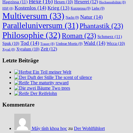
Hexe
(16)
Hexerei
(12)
Hagzissa
(11)
Hexen
(10)
Hochsensibilität
(8)
Kostenlos
(14)
Krieg
(13)
Kurzprosa
(9)
Liebe
(9)
HSP
(8)
Multiversum
(33)
Natur
(14)
Nacht
(9)
Paralleluniversum
(31)
Phantastik
(23)
Philosophie
(32)
Roman
(23)
Schmerz
(11)
Tod
(14)
Wald
(14)
Spuk
(10)
Wicca
(10)
Umbrae Mortis
(9)
Trauer
(8)
Zeit
(12)
Xyralum
(10)
Xyral
(8)
Letzte Beiträge
Ein Teil meiner Welt
The scent of silence
The maturity reward
Two trees
Der Reifelohn
Kommentare
Máy tính khoa học
zu
Der Wohlfühlort