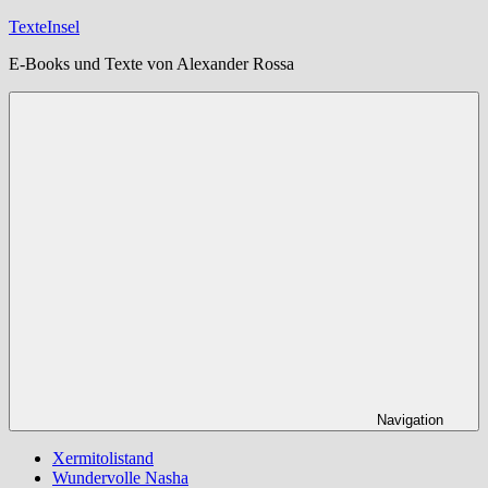
Zum
TexteInsel
Inhalt
E-Books und Texte von Alexander Rossa
springen
Navigation
Xermitolistand
Wundervolle Nasha