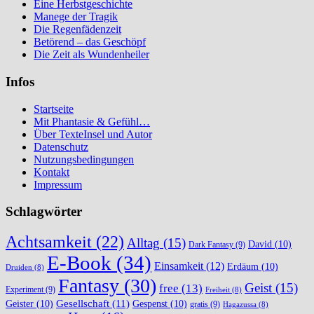
Eine Herbstgeschichte
Manege der Tragik
Die Regenfädenzeit
Betörend – das Geschöpf
Die Zeit als Wundenheiler
Infos
Startseite
Mit Phantasie & Gefühl…
Über TexteInsel und Autor
Datenschutz
Nutzungsbedingungen
Kontakt
Impressum
Schlagwörter
Achtsamkeit
(22)
Alltag
(15)
David
(10)
Dark Fantasy
(9)
E-Book
(34)
Einsamkeit
(12)
Erdäum
(10)
Druiden
(8)
Fantasy
(30)
Geist
(15)
free
(13)
Experiment
(9)
Freiheit
(8)
Gesellschaft
(11)
Geister
(10)
Gespenst
(10)
gratis
(9)
Hagazussa
(8)