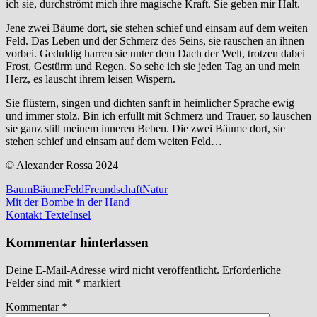
ich sie, durchströmt mich ihre magische Kraft. Sie geben mir Halt.
Jene zwei Bäume dort, sie stehen schief und einsam auf dem weiten
Feld. Das Leben und der Schmerz des Seins, sie rauschen an ihnen
vorbei. Geduldig harren sie unter dem Dach der Welt, trotzen dabei
Frost, Gestürm und Regen. So sehe ich sie jeden Tag an und mein
Herz, es lauscht ihrem leisen Wispern.
Sie flüstern, singen und dichten sanft in heimlicher Sprache ewig
und immer stolz. Bin ich erfüllt mit Schmerz und Trauer, so lauschen
sie ganz still meinem inneren Beben. Die zwei Bäume dort, sie
stehen schief und einsam auf dem weiten Feld…
© Alexander Rossa 2024
Baum
Bäume
Feld
Freundschaft
Natur
Beitragsnavigation
Vorheriger
Mit der Bombe in der Hand
Beitrag:
Nächster
Kontakt TexteInsel
Beitrag:
Kommentar hinterlassen
Deine E-Mail-Adresse wird nicht veröffentlicht.
Erforderliche
Felder sind mit
*
markiert
Kommentar
*