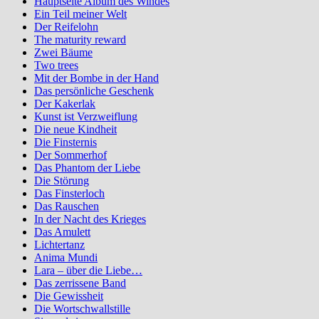
Hauptseite Album des Windes
Ein Teil meiner Welt
Der Reifelohn
The maturity reward
Zwei Bäume
Two trees
Mit der Bombe in der Hand
Das persönliche Geschenk
Der Kakerlak
Kunst ist Verzweiflung
Die neue Kindheit
Die Finsternis
Der Sommerhof
Das Phantom der Liebe
Die Störung
Das Finsterloch
Das Rauschen
In der Nacht des Krieges
Das Amulett
Lichtertanz
Anima Mundi
Lara – über die Liebe…
Das zerrissene Band
Die Gewissheit
Die Wortschwallstille