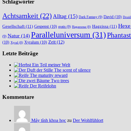
Schlagwörter
Achtsamkeit
(22)
Alltag
(15)
David
(10)
Dark Fantasy
(9)
Druid
Hexe
Gesellschaft
(11)
Hagzissa
(11)
Gespenst
(10)
gratis
(9)
Hagazussa
(8)
Paralleluniversum
(31)
Phantast
Natur
(14)
(9)
Zeit
(12)
(10)
Xyralum
(10)
Xyral
(8)
Letzte Beiträge
Ein Teil meiner Welt
The scent of silence
The maturity reward
Two trees
Der Reifelohn
Kommentare
Máy tính khoa học
zu
Der Wohlfühlort