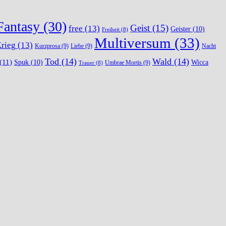
Fantasy
(30)
Geist
(15)
free
(13)
Geister
(10)
Freiheit
(8)
Multiversum
(33)
rieg
(13)
Kurzprosa
(9)
Liebe
(9)
Nacht
Tod
(14)
Wald
(14)
(11)
Spuk
(10)
Wicca
Umbrae Mortis
(9)
Trauer
(8)