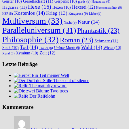
Gesellschaft
(11)
Geister
(10)
Gespenst
(10)
gratis
(9)
Hagazussa
(8)
Hexe
(16)
Hexerei
(12)
Hagzissa
(11)
Hexen
(10)
Hochsensibilität
(8)
Kostenlos
(14)
Krieg
(13)
Kurzprosa
(9)
Liebe
(9)
HSP
(8)
Multiversum
(33)
Natur
(14)
Nacht
(9)
Paralleluniversum
(31)
Phantastik
(23)
Philosophie
(32)
Roman
(23)
Schmerz
(11)
Tod
(14)
Wald
(14)
Spuk
(10)
Wicca
(10)
Umbrae Mortis
(9)
Trauer
(8)
Zeit
(12)
Xyralum
(10)
Xyral
(8)
Letzte Beiträge
Ein Teil meiner Welt
The scent of silence
The maturity reward
Two trees
Der Reifelohn
Kommentare