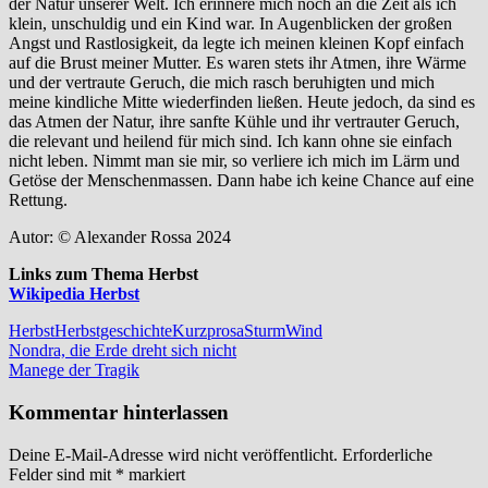
der Natur unserer Welt. Ich erinnere mich noch an die Zeit als ich
klein, unschuldig und ein Kind war. In Augenblicken der großen
Angst und Rastlosigkeit, da legte ich meinen kleinen Kopf einfach
auf die Brust meiner Mutter. Es waren stets ihr Atmen, ihre Wärme
und der vertraute Geruch, die mich rasch beruhigten und mich
meine kindliche Mitte wiederfinden ließen. Heute jedoch, da sind es
das Atmen der Natur, ihre sanfte Kühle und ihr vertrauter Geruch,
die relevant und heilend für mich sind. Ich kann ohne sie einfach
nicht leben. Nimmt man sie mir, so verliere ich mich im Lärm und
Getöse der Menschenmassen. Dann habe ich keine Chance auf eine
Rettung.
Autor: © Alexander Rossa 2024
Links zum Thema Herbst
Wikipedia Herbst
Herbst
Herbstgeschichte
Kurzprosa
Sturm
Wind
Beitragsnavigation
Vorheriger
Nondra, die Erde dreht sich nicht
Beitrag:
Nächster
Manege der Tragik
Beitrag:
Kommentar hinterlassen
Deine E-Mail-Adresse wird nicht veröffentlicht.
Erforderliche
Felder sind mit
*
markiert