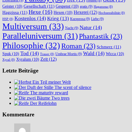
Experiment
(9)
Freiheit
(8)
Gesellschaft
(11)
Geister
(10)
Gespenst
(10)
gratis
(9)
Hagazussa
(8)
Hexe
(16)
Hexerei
(12)
Hagzissa
(11)
Hexen
(10)
Hochsensibilität
(8)
Kostenlos
(14)
Krieg
(13)
Kurzprosa
(9)
Liebe
(9)
HSP
(8)
Multiversum
(33)
Natur
(14)
Nacht
(9)
Paralleluniversum
(31)
Phantastik
(23)
Philosophie
(32)
Roman
(23)
Schmerz
(11)
Tod
(14)
Wald
(14)
Spuk
(10)
Wicca
(10)
Umbrae Mortis
(9)
Trauer
(8)
Zeit
(12)
Xyralum
(10)
Xyral
(8)
Letzte Beiträge
Ein Teil meiner Welt
The scent of silence
The maturity reward
Two trees
Der Reifelohn
Kommentare