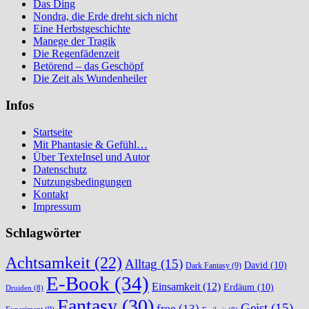
Das Ding
Nondra, die Erde dreht sich nicht
Eine Herbstgeschichte
Manege der Tragik
Die Regenfädenzeit
Betörend – das Geschöpf
Die Zeit als Wundenheiler
Infos
Startseite
Mit Phantasie & Gefühl…
Über TexteInsel und Autor
Datenschutz
Nutzungsbedingungen
Kontakt
Impressum
Schlagwörter
Achtsamkeit
(22)
Alltag
(15)
David
(10)
Dark Fantasy
(9)
E-Book
(34)
Einsamkeit
(12)
Erdäum
(10)
Druiden
(8)
Fantasy
(30)
Geist
(15)
free
(13)