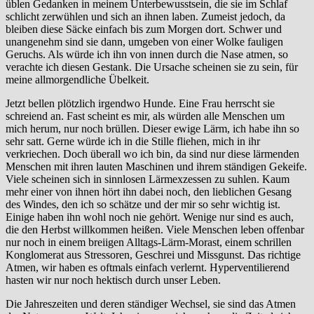
üblen Gedanken in meinem Unterbewusstsein, die sie im Schlaf
schlicht zerwühlen und sich an ihnen laben. Zumeist jedoch, da
bleiben diese Säcke einfach bis zum Morgen dort. Schwer und
unangenehm sind sie dann, umgeben von einer Wolke fauligen
Geruchs. Als würde ich ihn von innen durch die Nase atmen, so
verachte ich diesen Gestank. Die Ursache scheinen sie zu sein, für
meine allmorgendliche Übelkeit.
Jetzt bellen plötzlich irgendwo Hunde. Eine Frau herrscht sie
schreiend an. Fast scheint es mir, als würden alle Menschen um
mich herum, nur noch brüllen. Dieser ewige Lärm, ich habe ihn so
sehr satt. Gerne würde ich in die Stille fliehen, mich in ihr
verkriechen. Doch überall wo ich bin, da sind nur diese lärmenden
Menschen mit ihren lauten Maschinen und ihrem ständigen Gekeife.
Viele scheinen sich in sinnlosen Lärmexzessen zu suhlen. Kaum
mehr einer von ihnen hört ihn dabei noch, den lieblichen Gesang
des Windes, den ich so schätze und der mir so sehr wichtig ist.
Einige haben ihn wohl noch nie gehört. Wenige nur sind es auch,
die den Herbst willkommen heißen. Viele Menschen leben offenbar
nur noch in einem breiigen Alltags-Lärm-Morast, einem schrillen
Konglomerat aus Stressoren, Geschrei und Missgunst. Das richtige
Atmen, wir haben es oftmals einfach verlernt. Hyperventilierend
hasten wir nur noch hektisch durch unser Leben.
Die Jahreszeiten und deren ständiger Wechsel, sie sind das Atmen