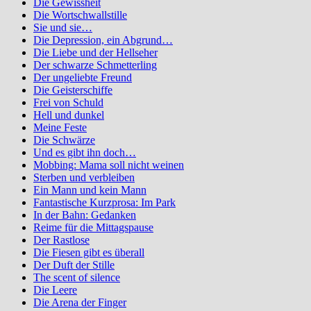
Die Gewissheit
Die Wortschwallstille
Sie und sie…
Die Depression, ein Abgrund…
Die Liebe und der Hellseher
Der schwarze Schmetterling
Der ungeliebte Freund
Die Geisterschiffe
Frei von Schuld
Hell und dunkel
Meine Feste
Die Schwärze
Und es gibt ihn doch…
Mobbing: Mama soll nicht weinen
Sterben und verbleiben
Ein Mann und kein Mann
Fantastische Kurzprosa: Im Park
In der Bahn: Gedanken
Reime für die Mittagspause
Der Rastlose
Die Fiesen gibt es überall
Der Duft der Stille
The scent of silence
Die Leere
Die Arena der Finger