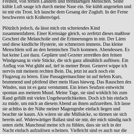
Freiheit, von fernen Ländern und fremdartigen Menschen. Seine
kühle Luft sauge ich durch meine Nase ein. Sie kühlt angenehm und
ist mir ein Trost. Ich lausche dem Gesang der Zugluft. In der Ferne
beschweren sich Krähenvögel.
Plötzlich jedoch, da lässt mich ein schreiendes Kind
zusammenfahren. Einer Kreissäge gleich, so zerfetzt dieses maßlose
Geschrei die Melancholie und die Erinnerungen in mir. Der Lärm
und diese kindliche Hysterie, sie schmerzen immens. Das kleine
Menschlein soll an den heimischen Tisch kommen. Abendessen. Es
hat keine Lust dazu. Geplärre und Gezeter zerreißen den feinen
Windgesang in viele Stücke, die sich ganz allmählich auflösen. Ein
Anflug von Wut glüht auf, tief in meiner Brust. Genervt wippe ich
nervös mit meinem rechten Bein. Da, jetzt ist auch noch ein
Flugzeug zu hören. Eine Passagiermaschine ist auf tiefem Kurs,
brummend und pfeifend über mein Haus hinweg. Das Rauschen des
Windes, nun ist es ganz verstummt. Ein leises Seufzen entweicht
spontan aus meinem Mund. Meine Tage, sie sind wirklich bis zum
Rand gefüllt mit vielen Ungeheuerlichkeiten. Doch ich bin einfach
zu müde, um mich an diesem Abend an ihnen aufzureiben. Ich lasse
sie achtlos in der Nähe meiner Magengrube einfach liegen und
beachte sie kaum. Als wären sie alte Müllsäcke, so türmen sie sich
bereits auf. Widerwärtiger Ballast sind sie mir, der mich ständig nach
unten zieht. Manchmal meine ich zu fühlen, dass sie sich in der
Nacht einfach aufzulösen scheinen. Vielleicht sind es auch nur die