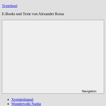
Zum
TexteInsel
Inhalt
E-Books und Texte von Alexander Rossa
springen
Navigation
Xermitolistand
Wundervolle Nasha