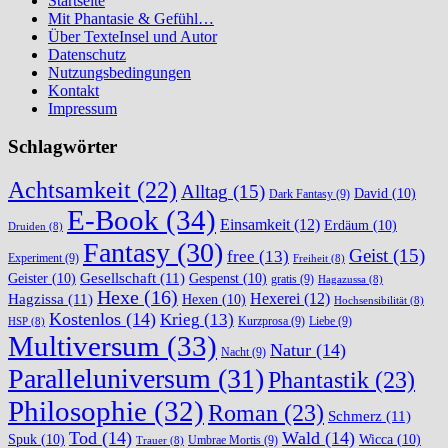
Startseite
Mit Phantasie & Gefühl…
Über TexteInsel und Autor
Datenschutz
Nutzungsbedingungen
Kontakt
Impressum
Schlagwörter
Achtsamkeit
(22)
Alltag
(15)
David
(10)
Dark Fantasy
(9)
E-Book
(34)
Einsamkeit
(12)
Erdäum
(10)
Druiden
(8)
Fantasy
(30)
Geist
(15)
free
(13)
Experiment
(9)
Freiheit
(8)
Gesellschaft
(11)
Geister
(10)
Gespenst
(10)
gratis
(9)
Hagazussa
(8)
Hexe
(16)
Hexerei
(12)
Hagzissa
(11)
Hexen
(10)
Hochsensibilität
(8)
Kostenlos
(14)
Krieg
(13)
Kurzprosa
(9)
Liebe
(9)
HSP
(8)
Multiversum
(33)
Natur
(14)
Nacht
(9)
Paralleluniversum
(31)
Phantastik
(23)
Philosophie
(32)
Roman
(23)
Schmerz
(11)
Tod
(14)
Wald
(14)
Spuk
(10)
Wicca
(10)
Umbrae Mortis
(9)
Trauer
(8)