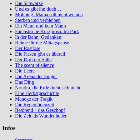
Die Schwärze
Und es gibt ihn doch…
Mobbing: Mama soll nicht weinen
Sterben und verbleiben
Ein Mann und kein Mann
Fantastische Kurzprosa: Im Park
In der Bahn: Gedanken
Reime für die Mittagspause
Der Rastlose
Die Fiesen gibt es überall
Der Duft der Stille
The scent of silence
Die Leere
Die Arena der Finger
Das Ding
Nondra, die Erde dreht sich nicht
Eine Herbstgeschichte
Manege der Tragik
Die Regenfädenzeit
Betörend – das Geschöpf
Die Zeit als Wundenheiler
Infos