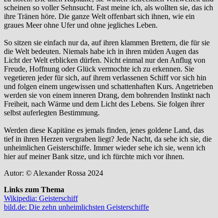
scheinen so voller Sehnsucht. Fast meine ich, als wollten sie, das ich
ihre Tränen höre. Die ganze Welt offenbart sich ihnen, wie ein
graues Meer ohne Ufer und ohne jegliches Leben.
So sitzen sie einfach nur da, auf ihren klammen Brettern, die für sie
die Welt bedeuten. Niemals habe ich in ihren müden Augen das
Licht der Welt erblicken dürfen. Nicht einmal nur den Anflug von
Freude, Hoffnung oder Glück vermochte ich zu erkennen. Sie
vegetieren jeder für sich, auf ihrem verlassenen Schiff vor sich hin
und folgen einem ungewissen und schattenhaften Kurs. Angetrieben
werden sie von einem inneren Drang, dem bohrenden Instinkt nach
Freiheit, nach Wärme und dem Licht des Lebens. Sie folgen ihrer
selbst auferlegten Bestimmung.
Werden diese Kapitäne es jemals finden, jenes goldene Land, das
tief in ihren Herzen vergraben liegt? Jede Nacht, da sehe ich sie, die
unheimlichen Geisterschiffe. Immer wieder sehe ich sie, wenn ich
hier auf meiner Bank sitze, und ich fürchte mich vor ihnen.
Autor: © Alexander Rossa 2024
Links zum Thema
Wikipedia: Geisterschiff
bild.de: Die zehn unheimlichsten Geisterschiffe