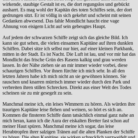
wirkende, staubige Gestalt ist es, die dort regungslos und gebückt
ausharrt. Es mag wohl der Kapitän des toten Schiffes sein, der dort
gedrungen sitzt. Er ist völlig in sich gekehrt und scheint mit seinen
Gedanken abwesend. Das fahle Mondlicht haucht eine vage
Ahnung von eisigem Licht auf sein gebeugtes Haupt.
Auf jedem der schwarzen Schiffe zeigt sich das gleiche Bild. Ich
kann sie gut sehen, die vielen einsamen Kapitäne auf ihren dunklen
Schiffen. Dabei sitze ich selbst nur hier, auf einer kleinen Parkbank,
mitten in der Stadt. Es ist Nacht. Die Luft ist lau, und vor mir hat das
Mondlicht das frische Grün des Rasens kalkig und grau werden
lassen. In der Nähe ziehen sie an mir immer wieder vorbei, diese
schaurigen Schiffen. Vor ihnen fürchte ich mich sehr. In all den
letzten Jahren habe ich mich nicht an sie gewöhnen können. Sie
rauschen und knarren mürrisch immer wieder durch den Park und
verbreiten ihren stillen Schrecken. Direkt aus einer Welt des Todes
scheinen sie zu mir gesegelt zu sein.
Manchmal meine ich, ein leises Wimmern zu hören. Als würden ihre
traurigen Kapitäne leise flehen und weinen, so hört es sich an.
Kommen die finsteren Schiffe dann tatsächlich einmal ganz nahe an
mich heran, kann ich die Aura der eiskalten Bretter fast schon auf
meiner Haut spüren. Manchmal meine ich sogar, das leise
Herabtropfen ihrer salzigen Tränen auf die alten Planken der Schiffe
zu hören. Die alten Kapitäne, sie wirken schrecklich verzweifelt und