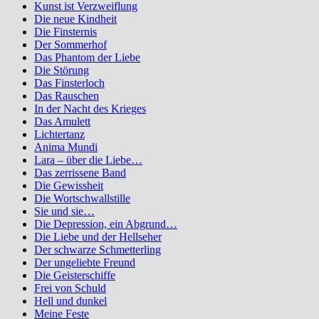
Kunst ist Verzweiflung
Die neue Kindheit
Die Finsternis
Der Sommerhof
Das Phantom der Liebe
Die Störung
Das Finsterloch
Das Rauschen
In der Nacht des Krieges
Das Amulett
Lichtertanz
Anima Mundi
Lara – über die Liebe…
Das zerrissene Band
Die Gewissheit
Die Wortschwallstille
Sie und sie…
Die Depression, ein Abgrund…
Die Liebe und der Hellseher
Der schwarze Schmetterling
Der ungeliebte Freund
Die Geisterschiffe
Frei von Schuld
Hell und dunkel
Meine Feste