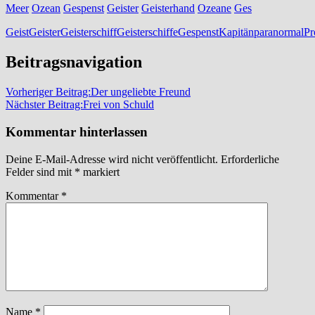
Meer
Ozean
Gespenst
Geister
Geisterhand
Ozeane
Ges
Geist
Geister
Geisterschiff
Geisterschiffe
Gespenst
Kapitän
paranormal
Pr
Beitragsnavigation
Vorheriger Beitrag:
Der ungeliebte Freund
Nächster Beitrag:
Frei von Schuld
Kommentar hinterlassen
Deine E-Mail-Adresse wird nicht veröffentlicht.
Erforderliche
Felder sind mit
*
markiert
Kommentar
*
Name
*