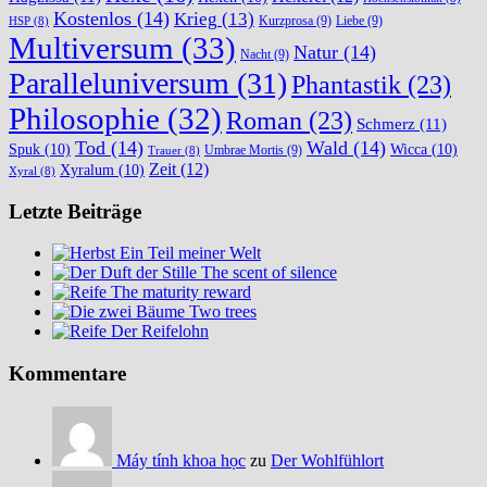
Kostenlos
(14)
Krieg
(13)
Kurzprosa
(9)
Liebe
(9)
HSP
(8)
Multiversum
(33)
Natur
(14)
Nacht
(9)
Paralleluniversum
(31)
Phantastik
(23)
Philosophie
(32)
Roman
(23)
Schmerz
(11)
Tod
(14)
Wald
(14)
Spuk
(10)
Wicca
(10)
Umbrae Mortis
(9)
Trauer
(8)
Zeit
(12)
Xyralum
(10)
Xyral
(8)
Letzte Beiträge
Ein Teil meiner Welt
The scent of silence
The maturity reward
Two trees
Der Reifelohn
Kommentare
Máy tính khoa học
zu
Der Wohlfühlort