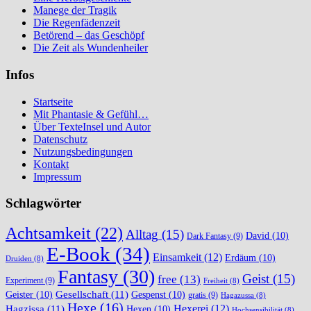
Manege der Tragik
Die Regenfädenzeit
Betörend – das Geschöpf
Die Zeit als Wundenheiler
Infos
Startseite
Mit Phantasie & Gefühl…
Über TexteInsel und Autor
Datenschutz
Nutzungsbedingungen
Kontakt
Impressum
Schlagwörter
Achtsamkeit
(22)
Alltag
(15)
David
(10)
Dark Fantasy
(9)
E-Book
(34)
Einsamkeit
(12)
Erdäum
(10)
Druiden
(8)
Fantasy
(30)
Geist
(15)
free
(13)
Experiment
(9)
Freiheit
(8)
Gesellschaft
(11)
Geister
(10)
Gespenst
(10)
gratis
(9)
Hagazussa
(8)
Hexe
(16)
Hexerei
(12)
Hagzissa
(11)
Hexen
(10)
Hochsensibilität
(8)