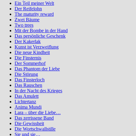
Ein Teil meiner Welt
Der Reifelohn
The maturity reward
Zwei Bäume
Two trees
Mit der Bombe in der Hand
Das persönliche Geschenk
Der Kakerlak
Kunst ist Verzweiflung
Die neue Kindheit
Die Finsternis
Der Sommerhof
Das Phantom der Liebe
Die Störung
Das Finsterloch
Das Rauschen
In der Nacht des Krieges
Das Amulett
Lichtertanz
Anima Mundi
Lara – über die Liebe…
Das zerrissene Band
Die Gewissheit
Die Wortschwallstille
Sie und sie…