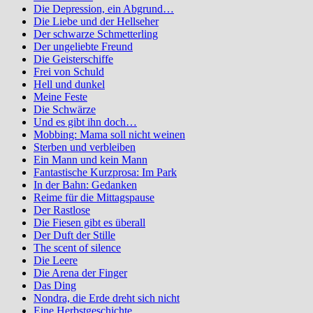
Die Depression, ein Abgrund…
Die Liebe und der Hellseher
Der schwarze Schmetterling
Der ungeliebte Freund
Die Geisterschiffe
Frei von Schuld
Hell und dunkel
Meine Feste
Die Schwärze
Und es gibt ihn doch…
Mobbing: Mama soll nicht weinen
Sterben und verbleiben
Ein Mann und kein Mann
Fantastische Kurzprosa: Im Park
In der Bahn: Gedanken
Reime für die Mittagspause
Der Rastlose
Die Fiesen gibt es überall
Der Duft der Stille
The scent of silence
Die Leere
Die Arena der Finger
Das Ding
Nondra, die Erde dreht sich nicht
Eine Herbstgeschichte