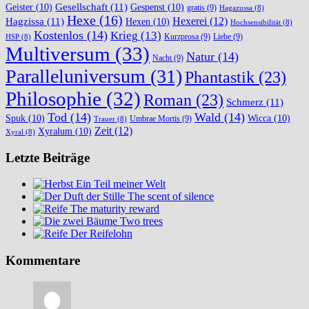
Gesellschaft
(11)
Geister
(10)
Gespenst
(10)
gratis
(9)
Hagazussa
(8)
Hexe
(16)
Hexerei
(12)
Hagzissa
(11)
Hexen
(10)
Hochsensibilität
(8)
Kostenlos
(14)
Krieg
(13)
Kurzprosa
(9)
Liebe
(9)
HSP
(8)
Multiversum
(33)
Natur
(14)
Nacht
(9)
Paralleluniversum
(31)
Phantastik
(23)
Philosophie
(32)
Roman
(23)
Schmerz
(11)
Tod
(14)
Wald
(14)
Spuk
(10)
Wicca
(10)
Umbrae Mortis
(9)
Trauer
(8)
Zeit
(12)
Xyralum
(10)
Xyral
(8)
Letzte Beiträge
Ein Teil meiner Welt
The scent of silence
The maturity reward
Two trees
Der Reifelohn
Kommentare