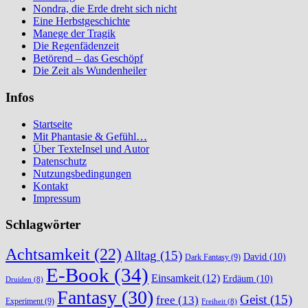
Nondra, die Erde dreht sich nicht
Eine Herbstgeschichte
Manege der Tragik
Die Regenfädenzeit
Betörend – das Geschöpf
Die Zeit als Wundenheiler
Infos
Startseite
Mit Phantasie & Gefühl…
Über TexteInsel und Autor
Datenschutz
Nutzungsbedingungen
Kontakt
Impressum
Schlagwörter
Achtsamkeit
(22)
Alltag
(15)
David
(10)
Dark Fantasy
(9)
E-Book
(34)
Einsamkeit
(12)
Erdäum
(10)
Druiden
(8)
Fantasy
(30)
Geist
(15)
free
(13)
Experiment
(9)
Freiheit
(8)