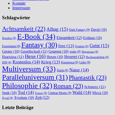
Kontakt
Impressum
Schlagwörter
Achtsamkeit
(22)
Alltag
(15)
David
(10)
Dark Fantasy
(9)
E-Book
(34)
Einsamkeit
(12)
Erdäum
(10)
Druiden
(8)
Fantasy
(30)
Geist
(15)
free
(13)
Experiment
(9)
Freiheit
(8)
Gesellschaft
(11)
Geister
(10)
Gespenst
(10)
gratis
(9)
Hagazussa
(8)
Hexe
(16)
Hexerei
(12)
Hagzissa
(11)
Hexen
(10)
Hochsensibilität
(8)
Kostenlos
(14)
Krieg
(13)
Kurzprosa
(9)
Liebe
(9)
HSP
(8)
Multiversum
(33)
Natur
(14)
Nacht
(9)
Paralleluniversum
(31)
Phantastik
(23)
Philosophie
(32)
Roman
(23)
Schmerz
(11)
Tod
(14)
Wald
(14)
Spuk
(10)
Wicca
(10)
Umbrae Mortis
(9)
Trauer
(8)
Zeit
(12)
Xyralum
(10)
Xyral
(8)
Letzte Beiträge