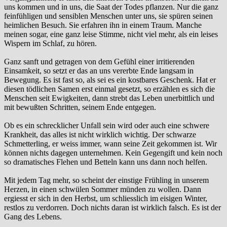
uns kommen und in uns, die Saat der Todes pflanzen. Nur die ganz
feinfühligen und sensiblen Menschen unter uns, sie spüren seinen
heimlichen Besuch. Sie erfahren ihn in einem Traum. Manche
meinen sogar, eine ganz leise Stimme, nicht viel mehr, als ein leises
Wispern im Schlaf, zu hören.
Ganz sanft und getragen von dem Gefühl einer irritierenden
Einsamkeit, so setzt er das an uns vererbte Ende langsam in
Bewegung. Es ist fast so, als sei es ein kostbares Geschenk. Hat er
diesen tödlichen Samen erst einmal gesetzt, so erzählen es sich die
Menschen seit Ewigkeiten, dann strebt das Leben unerbittlich und
mit bewußten Schritten, seinem Ende entgegen.
Ob es ein schrecklicher Unfall sein wird oder auch eine schwere
Krankheit, das alles ist nicht wirklich wichtig. Der schwarze
Schmetterling, er weiss immer, wann seine Zeit gekommen ist. Wir
können nichts dagegen unternehmen. Kein Gegengift und kein noch
so dramatisches Flehen und Betteln kann uns dann noch helfen.
Mit jedem Tag mehr, so scheint der einstige Frühling in unserem
Herzen, in einen schwülen Sommer münden zu wollen. Dann
ergiesst er sich in den Herbst, um schliesslich im eisigen Winter,
restlos zu verdorren. Doch nichts daran ist wirklich falsch. Es ist der
Gang des Lebens.