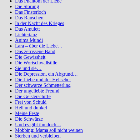
Das Phantom der Liebe
Die Störung
Das Finsterloch
Das Rauschen
In der Nacht des Krieges
Das Amulett
Lichtertanz
Anima Mundi
Lara – über die Liebe…
Das zerrissene Band
Die Gewissheit
Die Wortschwallstille
Sie und sie…
Die Depression, ein Abgrund…
Die Liebe und der Hellseher
Der schwarze Schmetterling
Der ungeliebte Freund
Die Geisterschiffe
Frei von Schuld
Hell und dunkel
Meine Feste
Die Schwärze
Und es gibt ihn doch…
Mobbing: Mama soll nicht weinen
Sterben und verbleiben