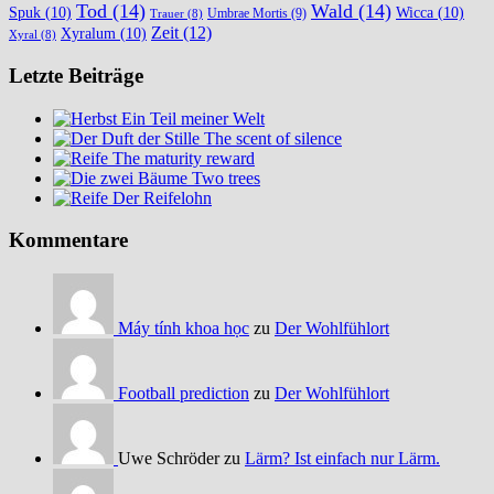
Tod
(14)
Wald
(14)
Spuk
(10)
Wicca
(10)
Umbrae Mortis
(9)
Trauer
(8)
Zeit
(12)
Xyralum
(10)
Xyral
(8)
Letzte Beiträge
Ein Teil meiner Welt
The scent of silence
The maturity reward
Two trees
Der Reifelohn
Kommentare
Máy tính khoa học
zu
Der Wohlfühlort
Football prediction
zu
Der Wohlfühlort
Uwe Schröder zu
Lärm? Ist einfach nur Lärm.