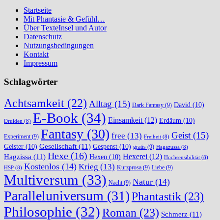
Startseite
Mit Phantasie & Gefühl…
Über TexteInsel und Autor
Datenschutz
Nutzungsbedingungen
Kontakt
Impressum
Schlagwörter
Achtsamkeit
(22)
Alltag
(15)
David
(10)
Dark Fantasy
(9)
E-Book
(34)
Einsamkeit
(12)
Erdäum
(10)
Druiden
(8)
Fantasy
(30)
Geist
(15)
free
(13)
Experiment
(9)
Freiheit
(8)
Gesellschaft
(11)
Geister
(10)
Gespenst
(10)
gratis
(9)
Hagazussa
(8)
Hexe
(16)
Hexerei
(12)
Hagzissa
(11)
Hexen
(10)
Hochsensibilität
(8)
Kostenlos
(14)
Krieg
(13)
Kurzprosa
(9)
Liebe
(9)
HSP
(8)
Multiversum
(33)
Natur
(14)
Nacht
(9)
Paralleluniversum
(31)
Phantastik
(23)
Philosophie
(32)
Roman
(23)
Schmerz
(11)