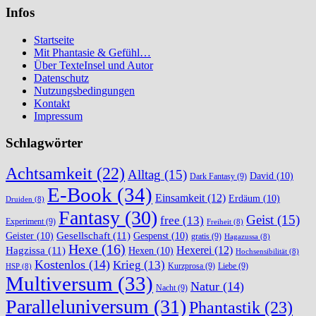
Infos
Startseite
Mit Phantasie & Gefühl…
Über TexteInsel und Autor
Datenschutz
Nutzungsbedingungen
Kontakt
Impressum
Schlagwörter
Achtsamkeit
(22)
Alltag
(15)
David
(10)
Dark Fantasy
(9)
E-Book
(34)
Einsamkeit
(12)
Erdäum
(10)
Druiden
(8)
Fantasy
(30)
Geist
(15)
free
(13)
Experiment
(9)
Freiheit
(8)
Gesellschaft
(11)
Geister
(10)
Gespenst
(10)
gratis
(9)
Hagazussa
(8)
Hexe
(16)
Hexerei
(12)
Hagzissa
(11)
Hexen
(10)
Hochsensibilität
(8)
Kostenlos
(14)
Krieg
(13)
Kurzprosa
(9)
Liebe
(9)
HSP
(8)
Multiversum
(33)
Natur
(14)
Nacht
(9)
Paralleluniversum
(31)
Phantastik
(23)