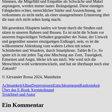
Stimmen, die Mitgefühl und Empathie als Schwäche und Makel
anprangern, werden immer lauter. Beängstigend. Diese einstigen
Fähigkeiten echter, menschlicher Stärke und Auszeichnung, sie
verkommen zu nicht mehr, als einer unangenehmen Erinnerung über
die man sich nicht selten lustig macht.
Mit gesenkten Häuptern laufen wir heute durch die Straßen und
sitzen in unseren Bahnen und Bussen. Es ist nicht die Scham vor
unserem fragwürdigen Verhalten gegenüber der Natur, der Umwelt
und gegenüber unserer einzigartigen Erdkugel, nein, es ist die
willkommene Ablenkung vom wahren Leben mit seinen
Schönheiten und Wundern, durch Smartphone, Tablet & Co. So
spüre ich in mir jeden Tag eine Mischung aus Zorn, Traurigkeit,
Entsetzen und Angst, blicke ich um mich. Wie wird sich die
Menschheit wohl weiterentwickeln, und hat sie überhaupt noch eine
Zukunft?
© Alexander Rossa 2024, Mannheim
Achtsamkeit
Alltag
Depressionen
Entschleunigung
Rastlosigkeit
Beitragsnavigation
Vorheriger
Über das E-Book Xermitolistand
Beitrag:
Nächster
TexteInsel und Autor
Beitrag:
Ein Kommentar