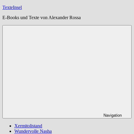
Zum
TexteInsel
Inhalt
E-Books und Texte von Alexander Rossa
springen
Navigation
Xermitolistand
Wundervolle Nasha