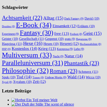
Schlagwörter
Achtsamkeit
(22)
Alltag
(15)
David
(10)
Dark Fantasy
(9)
E-Book
(34)
Einsamkeit
(12)
Erdäum
(10)
Druiden
(8)
Fantasy
(30)
Geist
(15)
free
(13)
Experiment
(9)
Freiheit
(8)
Gesellschaft
(11)
Geister
(10)
Gespenst
(10)
gratis
(9)
Hagazussa
(8)
Hexe
(16)
Hexerei
(12)
Hagzissa
(11)
Hexen
(10)
Hochsensibilität
(8)
Kostenlos
(14)
Krieg
(13)
Kurzprosa
(9)
Liebe
(9)
HSP
(8)
Multiversum
(33)
Natur
(14)
Nacht
(9)
Paralleluniversum
(31)
Phantastik
(23)
Philosophie
(32)
Roman
(23)
Schmerz
(11)
Tod
(14)
Wald
(14)
Spuk
(10)
Wicca
(10)
Umbrae Mortis
(9)
Trauer
(8)
Zeit
(12)
Xyralum
(10)
Xyral
(8)
Letzte Beiträge
Ein Teil meiner Welt
The scent of silence