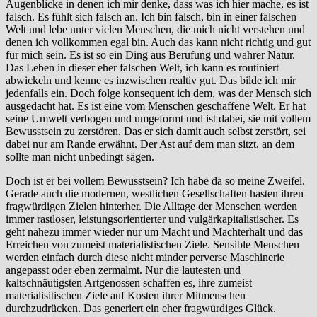
Augenblicke in denen ich mir denke, dass was ich hier mache, es ist
falsch. Es fühlt sich falsch an. Ich bin falsch, bin in einer falschen
Welt und lebe unter vielen Menschen, die mich nicht verstehen und
denen ich vollkommen egal bin. Auch das kann nicht richtig und gut
für mich sein. Es ist so ein Ding aus Berufung und wahrer Natur.
Das Leben in dieser eher falschen Welt, ich kann es routiniert
abwickeln und kenne es inzwischen realtiv gut. Das bilde ich mir
jedenfalls ein. Doch folge konsequent ich dem, was der Mensch sich
ausgedacht hat. Es ist eine vom Menschen geschaffene Welt. Er hat
seine Umwelt verbogen und umgeformt und ist dabei, sie mit vollem
Bewusstsein zu zerstören. Das er sich damit auch selbst zerstört, sei
dabei nur am Rande erwähnt. Der Ast auf dem man sitzt, an dem
sollte man nicht unbedingt sägen.
Doch ist er bei vollem Bewusstsein? Ich habe da so meine Zweifel.
Gerade auch die modernen, westlichen Gesellschaften hasten ihren
fragwürdigen Zielen hinterher. Die Alltage der Menschen werden
immer rastloser, leistungsorientierter und vulgärkapitalistischer. Es
geht nahezu immer wieder nur um Macht und Machterhalt und das
Erreichen von zumeist materialistischen Ziele. Sensible Menschen
werden einfach durch diese nicht minder perverse Maschinerie
angepasst oder eben zermalmt. Nur die lautesten und
kaltschnäutigsten Artgenossen schaffen es, ihre zumeist
materialisitischen Ziele auf Kosten ihrer Mitmenschen
durchzudrücken. Das generiert ein eher fragwürdiges Glück.