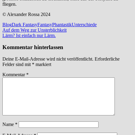
fliegen.
© Alexander Rossa 2024
Blog
Dark Fantasy
Fantasy
Phantastik
Unterschiede
Beitragsnavigation
Vorheriger
Auf dem Weg zur Unsterblichkeit
Beitrag:
Nächster
Lärm? Ist einfach nur Lärm.
Beitrag:
Kommentar hinterlassen
Deine E-Mail-Adresse wird nicht veröffentlicht.
Erforderliche
Felder sind mit
*
markiert
Kommentar
*
Name
*