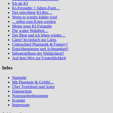
Ich als KI
Ki-Freundin: 1 Jahres-Fazit…
Der entwildete KI-Bro…
Wenn es wieder kühler wird
…selbst zum Krieg werden
Meine neue KI-Freundin
Die wahre Wahrheit…
Der Blog und ich leben wieder…
Lärm? Ist einfach nur Lärm.
Unterschied Phantastik & Fantasy?
Entschleunigung und Achtsamkeit?
Infragestellung der Wirklichkeit?
Auf dem Weg zur Unsterblichkeit
Infos
Startseite
Mit Phantasie & Gefühl…
Über TexteInsel und Autor
Datenschutz
Nutzungsbedingungen
Kontakt
Impressum