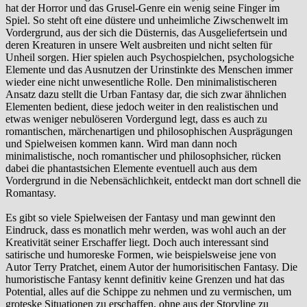
hat der Horror und das Grusel-Genre ein wenig seine Finger im
Spiel. So steht oft eine düstere und unheimliche Ziwschenwelt im
Vordergrund, aus der sich die Düsternis, das Ausgeliefertsein und
deren Kreaturen in unsere Welt ausbreiten und nicht selten für
Unheil sorgen. Hier spielen auch Psychospielchen, psychologsiche
Elemente und das Ausnutzen der Urinstinkte des Menschen immer
wieder eine nicht unwesentliche Rolle. Den minimalistischeren
Ansatz dazu stellt die Urban Fantasy dar, die sich zwar ähnlichen
Elementen bedient, diese jedoch weiter in den realistischen und
etwas weniger nebulöseren Vordergund legt, dass es auch zu
romantischen, märchenartigen und philosophischen Ausprägungen
und Spielweisen kommen kann. Wird man dann noch
minimalistische, noch romantischer und philosophsicher, rücken
dabei die phantastsichen Elemente eventuell auch aus dem
Vordergrund in die Nebensächlichkeit, entdeckt man dort schnell die
Romantasy.
Es gibt so viele Spielweisen der Fantasy und man gewinnt den
Eindruck, dass es monatlich mehr werden, was wohl auch an der
Kreativität seiner Erschaffer liegt. Doch auch interessant sind
satirische und humoreske Formen, wie beispielsweise jene von
Autor Terry Pratchet, einem Autor der humorisitischen Fantasy. Die
humoristische Fantasy kennt definitiv keine Grenzen und hat das
Potential, alles auf die Schippe zu nehmen und zu vermischen, um
groteske Situationen zu erschaffen, ohne aus der Storyline zu