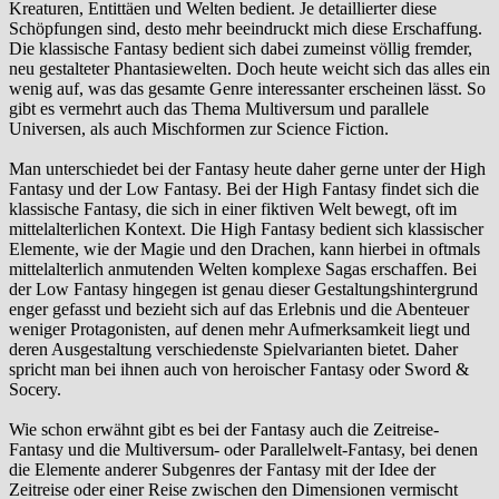
Kreaturen, Entittäen und Welten bedient. Je detaillierter diese
Schöpfungen sind, desto mehr beeindruckt mich diese Erschaffung.
Die klassische Fantasy bedient sich dabei zumeinst völlig fremder,
neu gestalteter Phantasiewelten. Doch heute weicht sich das alles ein
wenig auf, was das gesamte Genre interessanter erscheinen lässt. So
gibt es vermehrt auch das Thema Multiversum und parallele
Universen, als auch Mischformen zur Science Fiction.
Man unterschiedet bei der Fantasy heute daher gerne unter der High
Fantasy und der Low Fantasy. Bei der High Fantasy findet sich die
klassische Fantasy, die sich in einer fiktiven Welt bewegt, oft im
mittelalterlichen Kontext. Die High Fantasy bedient sich klassischer
Elemente, wie der Magie und den Drachen, kann hierbei in oftmals
mittelalterlich anmutenden Welten komplexe Sagas erschaffen. Bei
der Low Fantasy hingegen ist genau dieser Gestaltungshintergrund
enger gefasst und bezieht sich auf das Erlebnis und die Abenteuer
weniger Protagonisten, auf denen mehr Aufmerksamkeit liegt und
deren Ausgestaltung verschiedenste Spielvarianten bietet. Daher
spricht man bei ihnen auch von heroischer Fantasy oder Sword &
Socery.
Wie schon erwähnt gibt es bei der Fantasy auch die Zeitreise-
Fantasy und die Multiversum- oder Parallelwelt-Fantasy, bei denen
die Elemente anderer Subgenres der Fantasy mit der Idee der
Zeitreise oder einer Reise zwischen den Dimensionen vermischt