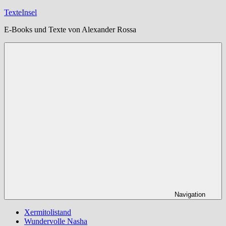
Zum
TexteInsel
Inhalt
E-Books und Texte von Alexander Rossa
springen
Navigation
Xermitolistand
Wundervolle Nasha