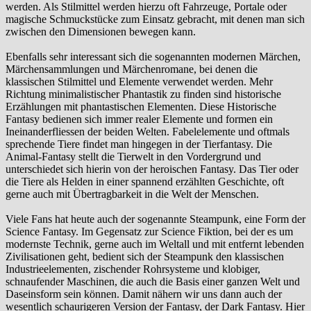
werden. Als Stilmittel werden hierzu oft Fahrzeuge, Portale oder
magische Schmuckstücke zum Einsatz gebracht, mit denen man sich
zwischen den Dimensionen bewegen kann.
Ebenfalls sehr interessant sich die sogenannten modernen Märchen,
Märchensammlungen und Märchenromane, bei denen die
klassischen Stilmittel und Elemente verwendet werden. Mehr
Richtung minimalistischer Phantastik zu finden sind historische
Erzählungen mit phantastischen Elementen. Diese Historische
Fantasy bedienen sich immer realer Elemente und formen ein
Ineinanderfliessen der beiden Welten. Fabelelemente und oftmals
sprechende Tiere findet man hingegen in der Tierfantasy. Die
Animal-Fantasy stellt die Tierwelt in den Vordergrund und
unterschiedet sich hierin von der heroischen Fantasy. Das Tier oder
die Tiere als Helden in einer spannend erzählten Geschichte, oft
gerne auch mit Übertragbarkeit in die Welt der Menschen.
Viele Fans hat heute auch der sogenannte Steampunk, eine Form der
Science Fantasy. Im Gegensatz zur Science Fiktion, bei der es um
modernste Technik, gerne auch im Weltall und mit entfernt lebenden
Zivilisationen geht, bedient sich der Steampunk den klassischen
Industrieelementen, zischender Rohrsysteme und klobiger,
schnaufender Maschinen, die auch die Basis einer ganzen Welt und
Daseinsform sein können. Damit nähern wir uns dann auch der
wesentlich schaurigeren Version der Fantasy, der Dark Fantasy. Hier