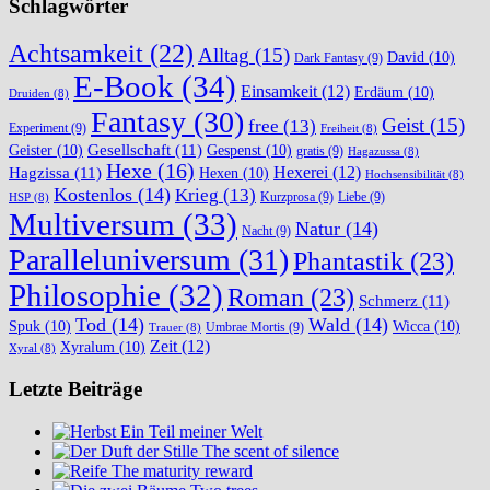
Schlagwörter
Achtsamkeit
(22)
Alltag
(15)
David
(10)
Dark Fantasy
(9)
E-Book
(34)
Einsamkeit
(12)
Erdäum
(10)
Druiden
(8)
Fantasy
(30)
Geist
(15)
free
(13)
Experiment
(9)
Freiheit
(8)
Gesellschaft
(11)
Geister
(10)
Gespenst
(10)
gratis
(9)
Hagazussa
(8)
Hexe
(16)
Hexerei
(12)
Hagzissa
(11)
Hexen
(10)
Hochsensibilität
(8)
Kostenlos
(14)
Krieg
(13)
Kurzprosa
(9)
Liebe
(9)
HSP
(8)
Multiversum
(33)
Natur
(14)
Nacht
(9)
Paralleluniversum
(31)
Phantastik
(23)
Philosophie
(32)
Roman
(23)
Schmerz
(11)
Tod
(14)
Wald
(14)
Spuk
(10)
Wicca
(10)
Umbrae Mortis
(9)
Trauer
(8)
Zeit
(12)
Xyralum
(10)
Xyral
(8)
Letzte Beiträge
Ein Teil meiner Welt
The scent of silence
The maturity reward