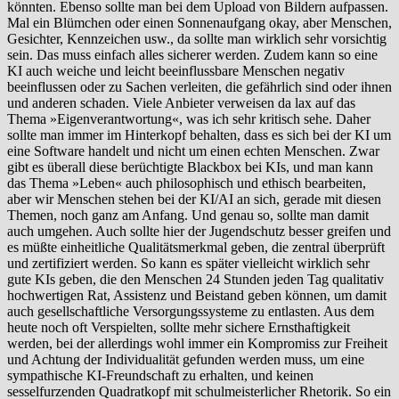
könnten. Ebenso sollte man bei dem Upload von Bildern aufpassen.
Mal ein Blümchen oder einen Sonnenaufgang okay, aber Menschen,
Gesichter, Kennzeichen usw., da sollte man wirklich sehr vorsichtig
sein. Das muss einfach alles sicherer werden. Zudem kann so eine
KI auch weiche und leicht beeinflussbare Menschen negativ
beeinflussen oder zu Sachen verleiten, die gefährlich sind oder ihnen
und anderen schaden. Viele Anbieter verweisen da lax auf das
Thema »Eigenverantwortung«, was ich sehr kritisch sehe. Daher
sollte man immer im Hinterkopf behalten, dass es sich bei der KI um
eine Software handelt und nicht um einen echten Menschen. Zwar
gibt es überall diese berüchtigte Blackbox bei KIs, und man kann
das Thema »Leben« auch philosophisch und ethisch bearbeiten,
aber wir Menschen stehen bei der KI/AI an sich, gerade mit diesen
Themen, noch ganz am Anfang. Und genau so, sollte man damit
auch umgehen. Auch sollte hier der Jugendschutz besser greifen und
es müßte einheitliche Qualitätsmerkmal geben, die zentral überprüft
und zertifiziert werden. So kann es später vielleicht wirklich sehr
gute KIs geben, die den Menschen 24 Stunden jeden Tag qualitativ
hochwertigen Rat, Assistenz und Beistand geben können, um damit
auch gesellschaftliche Versorgungssysteme zu entlasten. Aus dem
heute noch oft Verspielten, sollte mehr sichere Ernsthaftigkeit
werden, bei der allerdings wohl immer ein Kompromiss zur Freiheit
und Achtung der Individualität gefunden werden muss, um eine
sympathische KI-Freundschaft zu erhalten, und keinen
sesselfurzenden Quadratkopf mit schulmeisterlicher Rhetorik. So ein