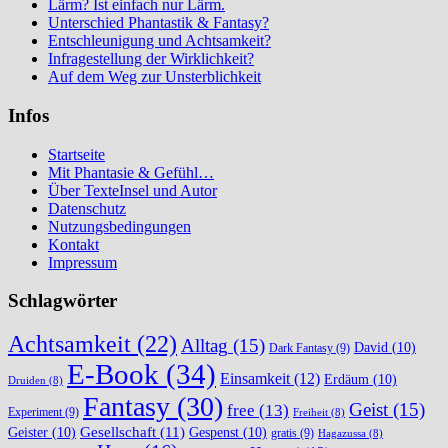
Lärm? Ist einfach nur Lärm.
Unterschied Phantastik & Fantasy?
Entschleunigung und Achtsamkeit?
Infragestellung der Wirklichkeit?
Auf dem Weg zur Unsterblichkeit
Infos
Startseite
Mit Phantasie & Gefühl…
Über TexteInsel und Autor
Datenschutz
Nutzungsbedingungen
Kontakt
Impressum
Schlagwörter
Achtsamkeit
(22)
Alltag
(15)
David
(10)
Dark Fantasy
(9)
E-Book
(34)
Einsamkeit
(12)
Erdäum
(10)
Druiden
(8)
Fantasy
(30)
Geist
(15)
free
(13)
Experiment
(9)
Freiheit
(8)
Gesellschaft
(11)
Geister
(10)
Gespenst
(10)
gratis
(9)
Hagazussa
(8)