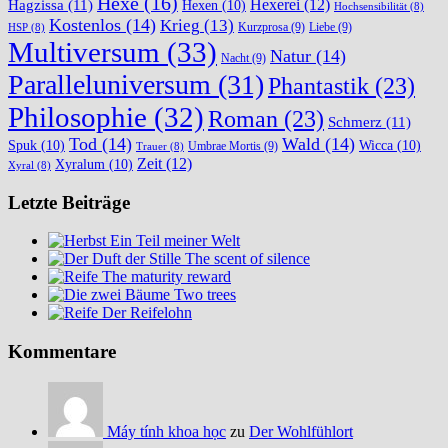
Hexe
(16)
Hexerei
(12)
Hagzissa
(11)
Hexen
(10)
Hochsensibilität
(8)
Kostenlos
(14)
Krieg
(13)
Kurzprosa
(9)
Liebe
(9)
HSP
(8)
Multiversum
(33)
Natur
(14)
Nacht
(9)
Paralleluniversum
(31)
Phantastik
(23)
Philosophie
(32)
Roman
(23)
Schmerz
(11)
Tod
(14)
Wald
(14)
Spuk
(10)
Wicca
(10)
Umbrae Mortis
(9)
Trauer
(8)
Zeit
(12)
Xyralum
(10)
Xyral
(8)
Letzte Beiträge
Ein Teil meiner Welt
The scent of silence
The maturity reward
Two trees
Der Reifelohn
Kommentare
Máy tính khoa học
zu
Der Wohlfühlort