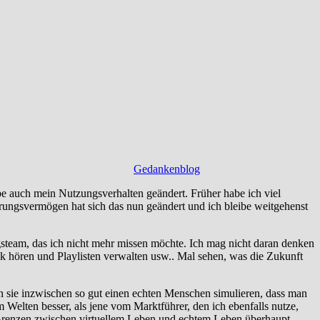
Gedankenblog
abe auch mein Nutzungsverhalten geändert. Früher habe ich viel
erungsvermögen hat sich das nun geändert und ich bleibe weitgehenst
agsteam, das ich nicht mehr missen möchte. Ich mag nicht daran denken
k hören und Playlisten verwalten usw.. Mal sehen, was die Zukunft
n sie inzwischen so gut einen echten Menschen simulieren, dass man
 Welten besser, als jene vom Marktführer, den ich ebenfalls nutze,
 Grenzen zwischen virtuellem Leben und echtem Leben überhaupt