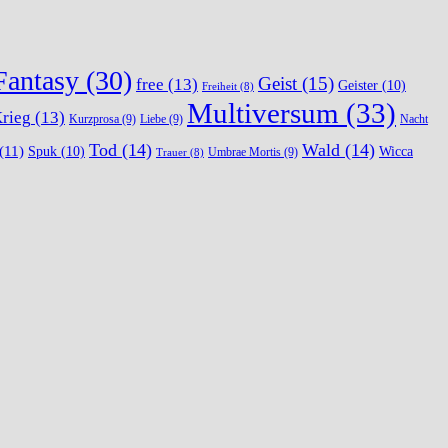
Fantasy
(30)
Geist
(15)
free
(13)
Geister
(10)
Freiheit
(8)
Multiversum
(33)
rieg
(13)
Kurzprosa
(9)
Liebe
(9)
Nacht
Tod
(14)
Wald
(14)
(11)
Spuk
(10)
Wicca
Umbrae Mortis
(9)
Trauer
(8)