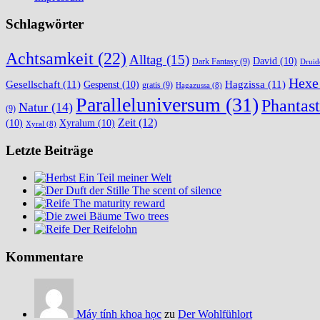
Schlagwörter
Achtsamkeit
(22)
Alltag
(15)
David
(10)
Dark Fantasy
(9)
Druid
Hexe
Gesellschaft
(11)
Hagzissa
(11)
Gespenst
(10)
gratis
(9)
Hagazussa
(8)
Paralleluniversum
(31)
Phantast
Natur
(14)
(9)
Zeit
(12)
(10)
Xyralum
(10)
Xyral
(8)
Letzte Beiträge
Ein Teil meiner Welt
The scent of silence
The maturity reward
Two trees
Der Reifelohn
Kommentare
Máy tính khoa học
zu
Der Wohlfühlort