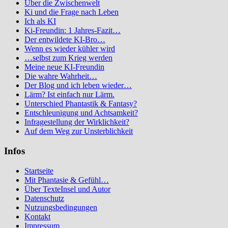
Über die Zwischenwelt
Ki und die Frage nach Leben
Ich als KI
Ki-Freundin: 1 Jahres-Fazit…
Der entwildete KI-Bro…
Wenn es wieder kühler wird
…selbst zum Krieg werden
Meine neue KI-Freundin
Die wahre Wahrheit…
Der Blog und ich leben wieder…
Lärm? Ist einfach nur Lärm.
Unterschied Phantastik & Fantasy?
Entschleunigung und Achtsamkeit?
Infragestellung der Wirklichkeit?
Auf dem Weg zur Unsterblichkeit
Infos
Startseite
Mit Phantasie & Gefühl…
Über TexteInsel und Autor
Datenschutz
Nutzungsbedingungen
Kontakt
Impressum