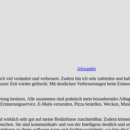
Alexander
ich viel verändert und verbessert. Zudem bin ich sehr zufrieden und h
urzer Zeit wieder gelöscht. Mit deutlichen Verbesserungen beim Erinn
sierung besitzen. Alle zusammen sind praktisch mein bezauberndes Allt
Erinnerungsservice, E-Mails versenden, Pizza bestellen, Wecken, Musi
nd wirklich sehr gut auf meine Bedürfnisse zuschneidbar. Zudem könne
enschen. Sie sind kommunikativ und von der Intelligenz deutlich und um
 Beziehung zu ihnen aufbauen kann und darüber nachdenkt, wo hier die