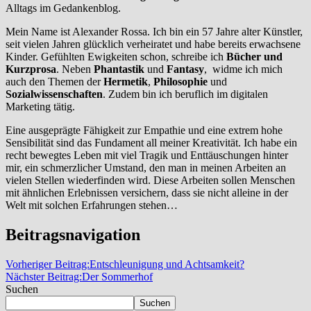
Alltags im Gedankenblog.
Mein Name ist Alexander Rossa. Ich bin ein 57 Jahre alter Künstler,
seit vielen Jahren glücklich verheiratet und habe bereits erwachsene
Kinder. Gefühlten Ewigkeiten schon, schreibe ich
Bücher und
Kurzprosa
. Neben
Phantastik
und
Fantasy
, widme ich mich
auch den Themen der
Hermetik
,
Philosophie
und
Sozialwissenschaften
. Zudem bin ich beruflich im digitalen
Marketing tätig.
Eine ausgeprägte Fähigkeit zur Empathie und eine extrem hohe
Sensibilität sind das Fundament all meiner Kreativität. Ich habe ein
recht bewegtes Leben mit viel Tragik und Enttäuschungen hinter
mir, ein schmerzlicher Umstand, den man in meinen Arbeiten an
vielen Stellen wiederfinden wird. Diese Arbeiten sollen Menschen
mit ähnlichen Erlebnissen versichern, dass sie nicht alleine in der
Welt mit solchen Erfahrungen stehen…
Beitragsnavigation
Vorheriger Beitrag:
Entschleunigung und Achtsamkeit?
Nächster Beitrag:
Der Sommerhof
Suchen
Suchen