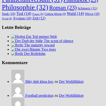
Philosophie
(32)
Roman
(23)
Schmerz
(11)
Tod
(14)
Wald
(14)
Spuk
(10)
Wicca
(10)
Umbrae Mortis
(9)
Trauer
(8)
Zeit
(12)
Xyralum
(10)
Xyral
(8)
Letzte Beiträge
Ein Teil meiner Welt
The scent of silence
The maturity reward
Two trees
Der Reifelohn
Kommentare
Máy tính khoa học
zu
Der Wohlfühlort
Football prediction
zu
Der Wohlfühlort