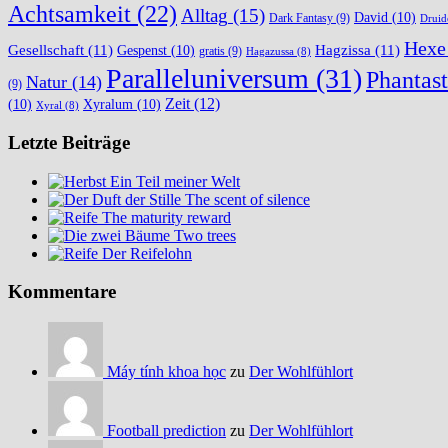
Achtsamkeit
(22)
Alltag
(15)
David
(10)
Dark Fantasy
(9)
Druid
Hexe
Gesellschaft
(11)
Hagzissa
(11)
Gespenst
(10)
gratis
(9)
Hagazussa
(8)
Paralleluniversum
(31)
Phantast
Natur
(14)
(9)
Zeit
(12)
(10)
Xyralum
(10)
Xyral
(8)
Letzte Beiträge
Ein Teil meiner Welt
The scent of silence
The maturity reward
Two trees
Der Reifelohn
Kommentare
Máy tính khoa học
zu
Der Wohlfühlort
Football prediction
zu
Der Wohlfühlort