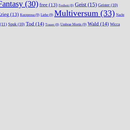
Fantasy
(30)
Geist
(15)
free
(13)
Geister
(10)
Freiheit
(8)
Multiversum
(33)
rieg
(13)
Kurzprosa
(9)
Liebe
(9)
Nacht
Tod
(14)
Wald
(14)
(11)
Spuk
(10)
Wicca
Umbrae Mortis
(9)
Trauer
(8)