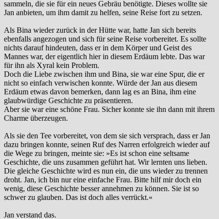
sammeln, die sie für ein neues Gebräu benötigte. Dieses wollte sie
Jan anbieten, um ihm damit zu helfen, seine Reise fort zu setzen.
Als Bina wieder zurück in der Hütte war, hatte Jan sich bereits
ebenfalls angezogen und sich für seine Reise vorbereitet. Es sollte
nichts darauf hindeuten, dass er in dem Körper und Geist des
Mannes war, der eigentlich hier in diesem Erdäum lebte. Das war
für ihn als Xyral kein Problem.
Doch die Liebe zwischen ihm und Bina, sie war eine Spur, die er
nicht so einfach verwischen konnte. Würde der Jan aus diesem
Erdäum etwas davon bemerken, dann lag es an Bina, ihm eine
glaubwürdige Geschichte zu präsentieren.
Aber sie war eine schöne Frau. Sicher konnte sie ihn dann mit ihrem
Charme überzeugen.
Als sie den Tee vorbereitet, von dem sie sich versprach, dass er Jan
dazu bringen konnte, seinen Ruf des Narren erfolgreich wieder auf
die Wege zu bringen, meinte sie: »Es ist schon eine seltsame
Geschichte, die uns zusammen geführt hat. Wir lernten uns lieben.
Die gleiche Geschichte wird es nun ein, die uns wieder zu trennen
droht. Jan, ich bin nur eine einfache Frau. Bitte hilf mir doch ein
wenig, diese Geschichte besser annehmen zu können. Sie ist so
schwer zu glauben. Das ist doch alles verrückt.«
Jan verstand das.