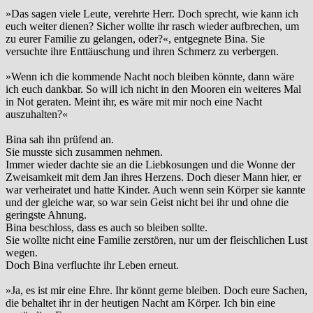
»Das sagen viele Leute, verehrte Herr. Doch sprecht, wie kann ich
euch weiter dienen? Sicher wollte ihr rasch wieder aufbrechen, um
zu eurer Familie zu gelangen, oder?«, entgegnete Bina. Sie
versuchte ihre Enttäuschung und ihren Schmerz zu verbergen.
»Wenn ich die kommende Nacht noch bleiben könnte, dann wäre
ich euch dankbar. So will ich nicht in den Mooren ein weiteres Mal
in Not geraten. Meint ihr, es wäre mit mir noch eine Nacht
auszuhalten?«
Bina sah ihn prüfend an.
Sie musste sich zusammen nehmen.
Immer wieder dachte sie an die Liebkosungen und die Wonne der
Zweisamkeit mit dem Jan ihres Herzens. Doch dieser Mann hier, er
war verheiratet und hatte Kinder. Auch wenn sein Körper sie kannte
und der gleiche war, so war sein Geist nicht bei ihr und ohne die
geringste Ahnung.
Bina beschloss, dass es auch so bleiben sollte.
Sie wollte nicht eine Familie zerstören, nur um der fleischlichen Lust
wegen.
Doch Bina verfluchte ihr Leben erneut.
»Ja, es ist mir eine Ehre. Ihr könnt gerne bleiben. Doch eure Sachen,
die behaltet ihr in der heutigen Nacht am Körper. Ich bin eine