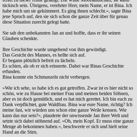
tückisch sein. Übrigens, verehrter Herr, mein Name, er ist Bina. Ich
habe mich um sie gekümmert. Es ging ihnen schlecht.«, sagte Bina
jene Spruch auf, den sie sich schon die ganze Zeit über für genau
diese Situation zurecht gelegt hatte.
Sie sah den unbekannten Jan an und hoffte, dass er ihr seinen
Glauben schenkte.
Ihre Geschichte wurde umgehend von ihm gewürdigt.
Das Gesicht des Mannes, es hellte sich auf.
Er begann plötzlich befreit zu lächeln.
Es schien, als ob er sich erinnerte. Dabei war Binas Geschichte
erfunden.
Bina konnte ein Schmunzeln nicht verbergen.
»Wie ich sehe, so habe ich es gut getroffen. Zwar ist es hier nicht so
schön, wie zu Hause bei meiner Frau und meinen beiden Söhnen,
aber es ist doch gemütlich, und es hat mich gerettet. Ich bin euch zu
Dank verpflichtet, gute Waldfrau. Bina war eure Name, richtig? Ich
meine fast, wir würden uns schon eine ganze Weile kennen. Wie
kann das nur sein?«, plauderte der unwissende Jan ihrer Welt und
setzte sich dabei stöhnend auf. »Oh, mein Kopf. Er muss eine ganze
Menge ab bekommen haben.«, beschwerte er sich und hielt seine
Hand an die Stirn.