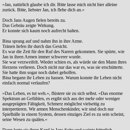
»Jan, natürlich glaube ich dir. Bitte lasse mich nicht hier alleine
zurück. Bitte, liebster Jan, ich flehe dich an.«
Doch Jans Augen fielen bereits zu.
Das Gebräu zeigte Wirkung.
Er konnte sich kaum noch aufrecht halten.
Bina sprang auf und nahm ihn in ihre Arme.
Tränen liefen ihr durch das Gesicht.
Es war die Zeit für den Ruf des Narren gekommen. Sie spürte, wie
Jan in ihren Armen immer schwerer wurde.
Sie war verzweifelt. Wieder schien es, als würde sie den Mann ihres
Herzens verlieren. Doch nicht nur das war es, was sie erschütterte.
Sie hatte ihm sogar noch dabei geholfen.
Bina begann ihr Leben zu hassen. Warum konnte ihr Leben nicht
einfach normal verlaufen?
»Das Leben, es tut weh.«, flüstere sie zu sich selbst. »Das enorme
Spektrum an Gefühlen, es ergibt sich aus der mehr oder weniger
ausgeprägten Fähigkeit, Schmerz möglichst vielseitig zu
interpretieren. Wir armen Menschenkinder, wir sind doch nur
Spielbälle in einem System, dessen einziges Ziel es zu sein scheint,
seine Wesen zu quälen.«
Dann legte sie ihren Kopf in Jans Seite und weinte bitterlich.