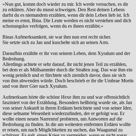
»Nun gut, komm doch wieder zu mir. Ich werde versuchen, es dir
zu erklären. Aber du musst schweigen. Den Rest deinen Lebens
darfst du es niemandem erzählen, wenn dir dein Leben lieb ist. Ich
meine es ernst, Bina. Die Leute werden es nicht verstehen und dich
schonungslos verfolgen, wenn du es ihnen erzählst.«
Binas Aufmerksamkeit, sie war ihm nun erst recht sicher.
Sie setzte sich zu Jan und kuschelte sich an seinen Arm.
Daraufhin erzählte er ihr von seinem Leben, dem Xyralum und der
Bedrohung.
Allerdings achtete er sehr darauf, ihr nicht jenen Teil zu erzählen,
bei dem er als Müllsammler durch die Straßen zog. Das war ihm ein
wenig peinlich und er fürchtete sich ziemlich davor, dass sie sich
von ihm abwenden würde. Doch beschrieb er ihr die Umbrae Mortis
und von ihrer Gier nach Xyralum.
Aufmerksam hörte die schöne Hexe ihm zu und war offensichtlich
fasziniert von der Erzählung. Besonders hellhörig wurde sie, als Jan
von seiner Ankunft in ihrem Erdäum berichtete und von seiner Idee,
diese seltsame Wesenheit wiederzufinden, der er gefolgt war. Er
wollte einen neuen Narrenruf probieren, um Antworten auf die
Bedrohung zu finden. In die am weitesten entfernten Erdäen wollte
er reisen, um nach Möglichkeiten zu suchen, das Waagumal zu
schützen. Es galt, einen Krieg zu vermeiden, wenn es nicht sogar