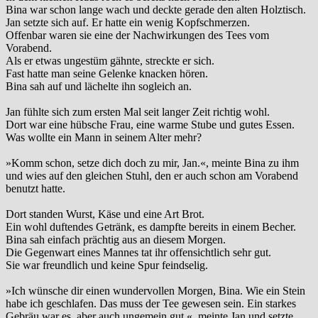
Bina war schon lange wach und deckte gerade den alten Holztisch.
Jan setzte sich auf. Er hatte ein wenig Kopfschmerzen.
Offenbar waren sie eine der Nachwirkungen des Tees vom
Vorabend.
Als er etwas ungestüm gähnte, streckte er sich.
Fast hatte man seine Gelenke knacken hören.
Bina sah auf und lächelte ihn sogleich an.
Jan fühlte sich zum ersten Mal seit langer Zeit richtig wohl.
Dort war eine hübsche Frau, eine warme Stube und gutes Essen.
Was wollte ein Mann in seinem Alter mehr?
»Komm schon, setze dich doch zu mir, Jan.«, meinte Bina zu ihm
und wies auf den gleichen Stuhl, den er auch schon am Vorabend
benutzt hatte.
Dort standen Wurst, Käse und eine Art Brot.
Ein wohl duftendes Getränk, es dampfte bereits in einem Becher.
Bina sah einfach prächtig aus an diesem Morgen.
Die Gegenwart eines Mannes tat ihr offensichtlich sehr gut.
Sie war freundlich und keine Spur feindselig.
»Ich wünsche dir einen wundervollen Morgen, Bina. Wie ein Stein
habe ich geschlafen. Das muss der Tee gewesen sein. Ein starkes
Gebräu war es, aber auch ungemein gut.«, meinte Jan und setzte