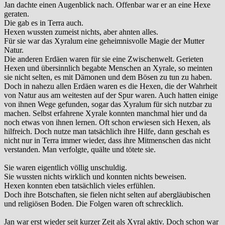
Jan dachte einen Augenblick nach. Offenbar war er an eine Hexe
geraten.
Die gab es in Terra auch.
Hexen wussten zumeist nichts, aber ahnten alles.
Für sie war das Xyralum eine geheimnisvolle Magie der Mutter
Natur.
Die anderen Erdäen waren für sie eine Zwischenwelt. Gerieten
Hexen und übersinnlich begabte Menschen an Xyrale, so meinten
sie nicht selten, es mit Dämonen und dem Bösen zu tun zu haben.
Doch in nahezu allen Erdäen waren es die Hexen, die der Wahrheit
von Natur aus am weitesten auf der Spur waren. Auch hatten einige
von ihnen Wege gefunden, sogar das Xyralum für sich nutzbar zu
machen. Selbst erfahrene Xyrale konnten manchmal hier und da
noch etwas von ihnen lernen. Oft schon erwiesen sich Hexen, als
hilfreich. Doch nutze man tatsächlich ihre Hilfe, dann geschah es
nicht nur in Terra immer wieder, dass ihre Mitmenschen das nicht
verstanden. Man verfolgte, quälte und tötete sie.
Sie waren eigentlich völlig unschuldig.
Sie wussten nichts wirklich und konnten nichts beweisen.
Hexen konnten eben tatsächlich vieles erfühlen.
Doch ihre Botschaften, sie fielen nicht selten auf abergläubischen
und religiösen Boden. Die Folgen waren oft schrecklich.
Jan war erst wieder seit kurzer Zeit als Xyral aktiv. Doch schon war