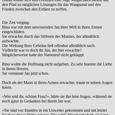
den Pfad zu möglichen Lösungen für das Waagumal und den
Frieden zwischen den Erdäen zu treffen.
Die Zeit verging.
Bina war mit dem unwissenden Jan ihrer Welt in ihren Armen
eingeschlafen.
Sie erwachte durch das Stöhnen des Mannes, der allmählich
aufwachte.
Die Wirkung ihres Gebräus ließ offenbar allmählich nach.
Vielleicht war es doch ihr Jan, der hier erwachte?
Möglicherweise hatte der Narrenruf nicht geklappt.
Bina wollte die Hoffnung nicht aufgeben. Zu sehr brannte die Liebe
in ihrem Herzen.
Sie vermisste Jan jetzt schon.
Doch als der Mann in ihren Armen erwachte, traute er seinen Augen
kaum.
»Wer seid ihr, schöne Frau?«, hörte sie ihn leise fragen, während sie
noch ganz in Gedanken bei ihrem Jan war.
»Sie sind vor Stunden in ein Unwetter gekommen und mit letzter
Kraft zu dieser Hütte gelangt. Die wilde Moorlandschaft, sie kann