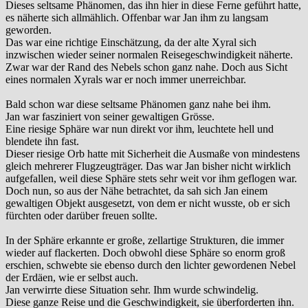
Dieses seltsame Phänomen, das ihn hier in diese Ferne geführt hatte,
es näherte sich allmählich. Offenbar war Jan ihm zu langsam
geworden.
Das war eine richtige Einschätzung, da der alte Xyral sich
inzwischen wieder seiner normalen Reisegeschwindigkeit näherte.
Zwar war der Rand des Nebels schon ganz nahe. Doch aus Sicht
eines normalen Xyrals war er noch immer unerreichbar.
Bald schon war diese seltsame Phänomen ganz nahe bei ihm.
Jan war fasziniert von seiner gewaltigen Grösse.
Eine riesige Sphäre war nun direkt vor ihm, leuchtete hell und
blendete ihn fast.
Dieser riesige Orb hatte mit Sicherheit die Ausmaße von mindestens
gleich mehrerer Flugzeugträger. Das war Jan bisher nicht wirklich
aufgefallen, weil diese Sphäre stets sehr weit vor ihm geflogen war.
Doch nun, so aus der Nähe betrachtet, da sah sich Jan einem
gewaltigen Objekt ausgesetzt, von dem er nicht wusste, ob er sich
fürchten oder darüber freuen sollte.
In der Sphäre erkannte er große, zellartige Strukturen, die immer
wieder auf flackerten. Doch obwohl diese Sphäre so enorm groß
erschien, schwebte sie ebenso durch den lichter gewordenen Nebel
der Erdäen, wie er selbst auch.
Jan verwirrte diese Situation sehr. Ihm wurde schwindelig.
Diese ganze Reise und die Geschwindigkeit, sie überforderten ihn.