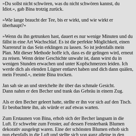
»Du sollst nicht schwören, was du nicht schwören kannst, du
Idiot.«, gab Bina trotzig zurück.
»Wie lange braucht der Tee, bis er wirkt, und wie wirkt er
überhaupt?«
»Wenn du ihn getrunken hast, dauert es nur wenige Minuten und du
fällst in eine Art Wachschlaf. Es ist die perfekte Möglichkeit, einen
Narrenruf in das Sein erklingen zu lassen. So ist jedenfalls mein
Plan. Mit dieser Methode hoffe ich, dass es dir gelingen wird, erneut
zu reisen. Wenn deine Geschichte unwahr ist, dann wirst du in
wenigen Stunden erwachen und unter Kopfschmerzen leiden. Ich
werde dich als elenden Lügner entlarvt haben und dich dann quälen,
mein Freund.«, meinte Bina trocken.
Jan sah sie an und streichelte ihr über das schmale Gesicht.
Dann nahm er den Becher und trank das Gebräu in einem Zug.
Als er den Becher geleert hatte, stellte er ihn vor sich auf den Tisch.
Er beobachtete ihn, als würde er auf etwas warten.
Zum Erstaunen von Bina, erhob sich der Becher langsam in die
Luft. Er schwebte zum Fenster, auf dessen Fensterbank Blumen
dekorativ ausgelegt waren. Eine der schönsten Blumen erhob sich
nun ebenfalls in die Luft und stellte sich von ganz alleine in den