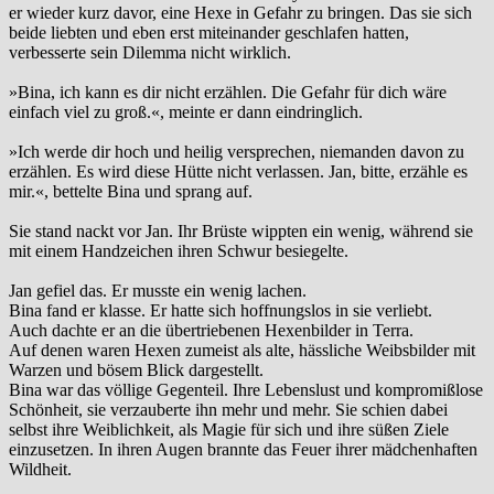
er wieder kurz davor, eine Hexe in Gefahr zu bringen. Das sie sich
beide liebten und eben erst miteinander geschlafen hatten,
verbesserte sein Dilemma nicht wirklich.
»Bina, ich kann es dir nicht erzählen. Die Gefahr für dich wäre
einfach viel zu groß.«, meinte er dann eindringlich.
»Ich werde dir hoch und heilig versprechen, niemanden davon zu
erzählen. Es wird diese Hütte nicht verlassen. Jan, bitte, erzähle es
mir.«, bettelte Bina und sprang auf.
Sie stand nackt vor Jan. Ihr Brüste wippten ein wenig, während sie
mit einem Handzeichen ihren Schwur besiegelte.
Jan gefiel das. Er musste ein wenig lachen.
Bina fand er klasse. Er hatte sich hoffnungslos in sie verliebt.
Auch dachte er an die übertriebenen Hexenbilder in Terra.
Auf denen waren Hexen zumeist als alte, hässliche Weibsbilder mit
Warzen und bösem Blick dargestellt.
Bina war das völlige Gegenteil. Ihre Lebenslust und kompromißlose
Schönheit, sie verzauberte ihn mehr und mehr. Sie schien dabei
selbst ihre Weiblichkeit, als Magie für sich und ihre süßen Ziele
einzusetzen. In ihren Augen brannte das Feuer ihrer mädchenhaften
Wildheit.