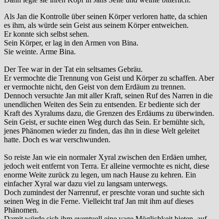
Als Jan die Kontrolle über seinen Körper verloren hatte, da schien
es ihm, als würde sein Geist aus seinem Körper entweichen.
Er konnte sich selbst sehen.
Sein Körper, er lag in den Armen von Bina.
Sie weinte. Arme Bina.
Der Tee war in der Tat ein seltsames Gebräu.
Er vermochte die Trennung von Geist und Körper zu schaffen. Aber
er vermochte nicht, den Geist von dem Erdäum zu trennen.
Dennoch versuchte Jan mit aller Kraft, seinen Ruf des Narren in die
unendlichen Weiten des Sein zu entsenden. Er bediente sich der
Kraft des Xyralums dazu, die Grenzen des Erdäums zu überwinden.
Sein Geist, er suchte einen Weg durch das Sein. Er bemühte sich,
jenes Phänomen wieder zu finden, das ihn in diese Welt geleitet
hatte. Doch es war verschwunden.
So reiste Jan wie ein normaler Xyral zwischen den Erdäen umher,
jedoch weit entfernt von Terra. Er alleine vermochte es nicht, diese
enorme Weite zurück zu legen, um nach Hause zu kehren. Ein
einfacher Xyral war dazu viel zu langsam unterwegs.
Doch zumindest der Narrenruf, er preschte voran und suchte sich
seinen Weg in die Ferne. Vielleicht traf Jan mit ihm auf dieses
Phänomen.
Damit würde sich ihm eventuell eine vage Möglichkeit bieten, auf