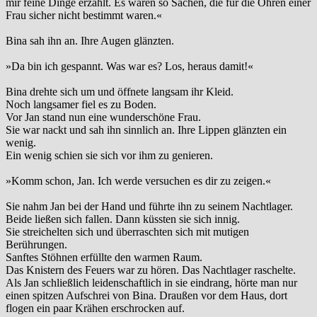
mir feine Dinge erzählt. Es waren so Sachen, die für die Ohren einer
Frau sicher nicht bestimmt waren.«
Bina sah ihn an. Ihre Augen glänzten.
»Da bin ich gespannt. Was war es? Los, heraus damit!«
Bina drehte sich um und öffnete langsam ihr Kleid.
Noch langsamer fiel es zu Boden.
Vor Jan stand nun eine wunderschöne Frau.
Sie war nackt und sah ihn sinnlich an. Ihre Lippen glänzten ein
wenig.
Ein wenig schien sie sich vor ihm zu genieren.
»Komm schon, Jan. Ich werde versuchen es dir zu zeigen.«
Sie nahm Jan bei der Hand und führte ihn zu seinem Nachtlager.
Beide ließen sich fallen. Dann küssten sie sich innig.
Sie streichelten sich und überraschten sich mit mutigen
Berührungen.
Sanftes Stöhnen erfüllte den warmen Raum.
Das Knistern des Feuers war zu hören. Das Nachtlager raschelte.
Als Jan schließlich leidenschaftlich in sie eindrang, hörte man nur
einen spitzen Aufschrei von Bina. Draußen vor dem Haus, dort
flogen ein paar Krähen erschrocken auf.