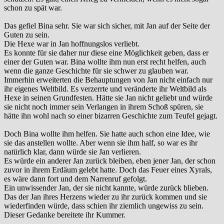
schon zu spät war.
Das gefiel Bina sehr. Sie war sich sicher, mit Jan auf der Seite der
Guten zu sein.
Die Hexe war in Jan hoffnungslos verliebt.
Es konnte für sie daher nur diese eine Möglichkeit geben, dass er
einer der Guten war. Bina wollte ihm nun erst recht helfen, auch
wenn die ganze Geschichte für sie schwer zu glauben war.
Immerhin erweiterten die Behauptungen von Jan nicht einfach nur
ihr eigenes Weltbild. Es verzerrte und veränderte ihr Weltbild als
Hexe in seinen Grundfesten. Hätte sie Jan nicht geliebt und würde
sie nicht noch immer sein Verlangen in ihrem Schoß spüren, sie
hätte ihn wohl nach so einer bizarren Geschichte zum Teufel gejagt.
Doch Bina wollte ihm helfen. Sie hatte auch schon eine Idee, wie
sie das anstellen wollte. Aber wenn sie ihm half, so war es ihr
natürlich klar, dann würde sie Jan verlieren.
Es würde ein anderer Jan zurück bleiben, eben jener Jan, der schon
zuvor in ihrem Erdäum gelebt hatte. Doch das Feuer eines Xyrals,
es wäre dann fort und dem Narrenruf gefolgt.
Ein unwissender Jan, der sie nicht kannte, würde zurück blieben.
Das der Jan ihres Herzens wieder zu ihr zurück kommen und sie
wiederfinden würde, dass schien ihr ziemlich ungewiss zu sein.
Dieser Gedanke bereitete ihr Kummer.