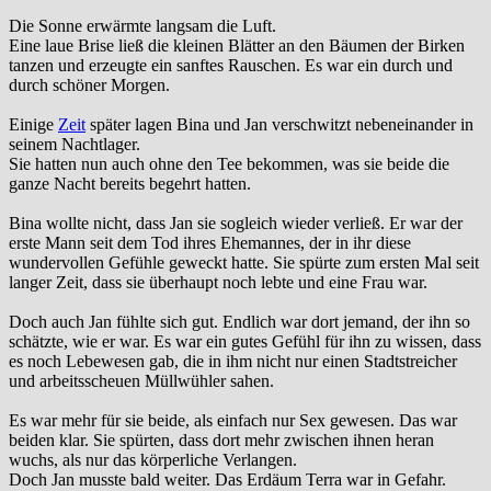
Die Sonne erwärmte langsam die Luft.
Eine laue Brise ließ die kleinen Blätter an den Bäumen der Birken
tanzen und erzeugte ein sanftes Rauschen. Es war ein durch und
durch schöner Morgen.
Einige
Zeit
später lagen Bina und Jan verschwitzt nebeneinander in
seinem Nachtlager.
Sie hatten nun auch ohne den Tee bekommen, was sie beide die
ganze Nacht bereits begehrt hatten.
Bina wollte nicht, dass Jan sie sogleich wieder verließ. Er war der
erste Mann seit dem Tod ihres Ehemannes, der in ihr diese
wundervollen Gefühle geweckt hatte. Sie spürte zum ersten Mal seit
langer Zeit, dass sie überhaupt noch lebte und eine Frau war.
Doch auch Jan fühlte sich gut. Endlich war dort jemand, der ihn so
schätzte, wie er war. Es war ein gutes Gefühl für ihn zu wissen, dass
es noch Lebewesen gab, die in ihm nicht nur einen Stadtstreicher
und arbeitsscheuen Müllwühler sahen.
Es war mehr für sie beide, als einfach nur Sex gewesen. Das war
beiden klar. Sie spürten, dass dort mehr zwischen ihnen heran
wuchs, als nur das körperliche Verlangen.
Doch Jan musste bald weiter. Das Erdäum Terra war in Gefahr.