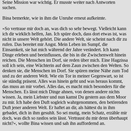
Seine Mission war wichtig. Er musste weiter nach Antworten
suchen.
Bina bemerkte, wie in ihm die Unruhe erneut aufkeimte.
»So vertraue mir doch an, was dich so sehr bewegt. Vielleicht kann
ich dir wirklich helfen, Jan. Ich spüre doch, dass dort etwas ist, was
nicht in unsere Welt gehört. Die andere Welt, sie scheint nach dir zu
rufen. Das bereitet mir Angst. Mein Leben im Sumpf, die
Einsamkeit, sie hat mich während der Jahre verändert. Ich kann
Dinge erleben und beeinflussen, die bis in die Zwischenwelt hinein
reichen. Die Menschen im Dorf, sie reden über mich. Eine Hagzissa
soll ich sein, eine Wächterin auf dem Zaun zwischen den Welten. So
denken sie, die Menschen im Dorf. Sie spüren meine Nähe zum Tod
und zu der anderen Welt. Wie ein Tor in meiner Gegenwart, so ist
sie ständig präsent. Alles was hinein geht und was heraus kommt,
das muss an mir vorbei. Alles das, es macht mich besonders für die
Menschen. Es lässt mich Dinge ahnen, von denen andere nichts
wissen. Ja, mein Liebster und nun kamst Du gestern aus dem Moor
zu mir. Ich habe den Duft sogleich wahrgenommen, den betörenden
Duft jener anderen Welt. Er haftet an dir, als hättest du in ihm
gebadet, dich in ihm gesuhlt. So sei mutig, mein Schatz, erzähle mir
doch, was dich so rastlos sein lässt. Vertraust du mir denn überhaupt
nicht?«, wollte Bina wissen und sah ihn auffordernd an.