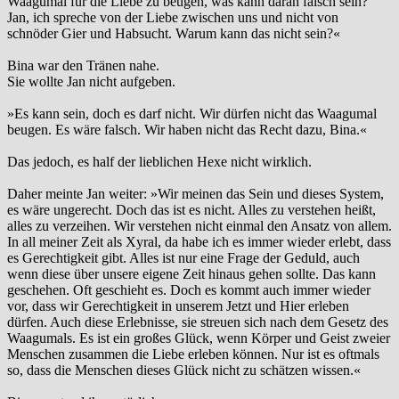
Waagumal für die Liebe zu beugen, was kann daran falsch sein?
Jan, ich spreche von der Liebe zwischen uns und nicht von
schnöder Gier und Habsucht. Warum kann das nicht sein?«
Bina war den Tränen nahe.
Sie wollte Jan nicht aufgeben.
»Es kann sein, doch es darf nicht. Wir dürfen nicht das Waagumal
beugen. Es wäre falsch. Wir haben nicht das Recht dazu, Bina.«
Das jedoch, es half der lieblichen Hexe nicht wirklich.
Daher meinte Jan weiter: »Wir meinen das Sein und dieses System,
es wäre ungerecht. Doch das ist es nicht. Alles zu verstehen heißt,
alles zu verzeihen. Wir verstehen nicht einmal den Ansatz von allem.
In all meiner Zeit als Xyral, da habe ich es immer wieder erlebt, dass
es Gerechtigkeit gibt. Alles ist nur eine Frage der Geduld, auch
wenn diese über unsere eigene Zeit hinaus gehen sollte. Das kann
geschehen. Oft geschieht es. Doch es kommt auch immer wieder
vor, dass wir Gerechtigkeit in unserem Jetzt und Hier erleben
dürfen. Auch diese Erlebnisse, sie streuen sich nach dem Gesetz des
Waagumals. Es ist ein großes Glück, wenn Körper und Geist zweier
Menschen zusammen die Liebe erleben können. Nur ist es oftmals
so, dass die Menschen dieses Glück nicht zu schätzen wissen.«