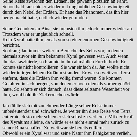
Seine Reise zwischen den Erdäen, sie gewann plötzlich an Fahrt.
Schon bald rauschte er wieder mit unglaublicher Geschwindigkeit
durch den Nebel der Erdäen. Er hatte das Phänomen, das ihn hier
her gebracht hatte, endlich wieder gefunden.
Seine Gedanken an Bina, sie bremsten ihn jedoch immer wieder ab.
Trotzdem war er unglaublich schnell.
Kein Xyral hatte ihm jemals von so einer enormen Geschwindigkeit
berichtet.
So drang Jan immer weiter in Bereiche des Seins vor, in denen
niemals zuvor ein ihm bekannter Xyral gewesen war. Auch wenn
ihn das faszinierte, so brannte in ihm allmählich Furcht hoch. Er
konnte sie nicht kontrollieren. Sie war einfach da. Jan wollte nicht
wieder in irgendeinem Erdäum stranden. Er war so weit von Terra
entfernt, dass die Erdäen ihm völlig fremd waren. Sie konnten
Gefahren in sich bergen, von denen er noch niemals vorher gehört
hatte. So sehnte er sich danach, dass diese seltsame Wesenheit vor
ihm, wohl bald ihr Ziel erreichen würde.
Jan fühlte sich mit zunehmender Länge seiner Reise immer
unbedeutender und schwächer. Je weiter ihn diese Reise von Terra
entfernte, desto mehr schien er sich selbst zu verlieren. Mit der Kraft
des Xyralums alleine, da würde er es nicht einmal mehr zurück zu
seiner Bina schaffen. Zu weit war sie bereits entfernt.
Obwohl er ein Xyral war und seine Natur ihm Fähigkeiten verlieh,