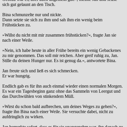
sich gut gelaunt an den Tisch.
Bina schmunzelte nur und nickte.
Dann setzte sie sich zu ihm und sah ihm ein wenig beim
Frühstücken zu.
»Willst du nicht mit mir zusammen frühstücken?«, fragte Jan sie
nach einer Weile.
»Nein, ich habe heute in aller Frühe bereits ein wenig Gebackenes
zu mir genommen. Das soll mir reichen. Aber greif ruhig zu, Jan.
Stille du deinen Hunger nur. Es ist genug da.«, antwortete Bina.
Jan freute sich und ließ es sich schmecken.
Er war hungrig.
Endlich gab es für ihn auch einmal wieder einen normalen Morgen.
Es war ein Tagesbeginn ganz ohne das Sammeln von Leergut und
das Durchwühlen von stinkendem Müll.
»Wirst du schon bald aufbrechen, um deines Weges zu gehen?«,
fragte ihn Bina nach einer Weile. Sie versuchte dabei, nicht zu
aufdringlich zu wirken.
Jan bemerkte sofort, dass es für sie unangenehm war, ihn danach zu