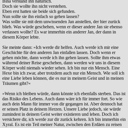
Bina verstand ihn natürlich.
Doch sie wollte ihn nicht verstehen.
Eben erst hatten sie beide sich gefunden.
Nun sollte sie ihn einfach so gehen lassen?
Was sollte sie mit dem unwissenden Jan anstellen, der hier zurück
blieb. Was würde geschehen, wenn er dieser andere Jan sie ebenso
verlassen wollte? Es war immerhin ein anderer Jan, der dann in
diesem Körper lebte.
Sie meinte dann: »Ich werde dir helfen. Auch werde ich mir eine
Geschichte für den anderen Jan einfallen lassen. Doch wenn er
gehen möchte, dann werde ich ihn gehen lassen. Sollte ihm etwas
während deiner Reise geschehen, dann werden wir uns in diesem
Körper wohl niemals wieder sehen. Ich bin nur ein Mensch. Eine
Hexe bin ich zwar, aber trotzdem auch nur ein Mensch. Wie soll ich
eine Liebe leben können, die es nur in meinem Geist und in meinen
Träumen gibt?«
»Wenn ich bleiben würde, dann könnte ich ebenfalls sterben. Das ist
das Risiko des Lebens. Auch dann wäre ich für immer fort. So wie
auch dein Mann für immer von dir gegangen ist. Aber dennoch hat
er seinen Platz in deinem Herzen. Unsere Liebe jedoch, sie würde
zumindest in deinem Geist weiter existieren und leben. Doch ich
versichere dir, ich werde zur dir zurück kehren. Ich bin immerhin ein
Xyral. Es ist ein Teil meiner Natur, zwischen den Erdäen zu reisen