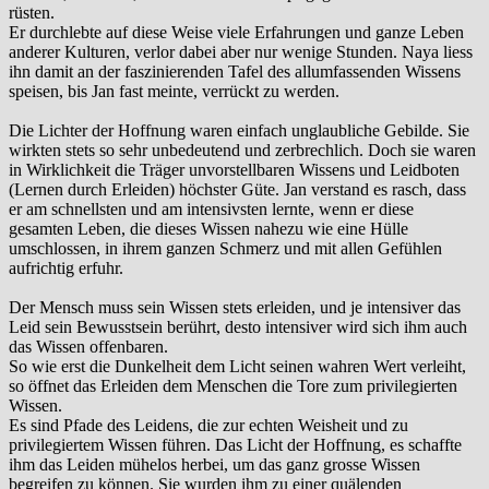
rüsten.
Er durchlebte auf diese Weise viele Erfahrungen und ganze Leben
anderer Kulturen, verlor dabei aber nur wenige Stunden. Naya liess
ihn damit an der faszinierenden Tafel des allumfassenden Wissens
speisen, bis Jan fast meinte, verrückt zu werden.
Die Lichter der Hoffnung waren einfach unglaubliche Gebilde. Sie
wirkten stets so sehr unbedeutend und zerbrechlich. Doch sie waren
in Wirklichkeit die Träger unvorstellbaren Wissens und Leidboten
(Lernen durch Erleiden) höchster Güte. Jan verstand es rasch, dass
er am schnellsten und am intensivsten lernte, wenn er diese
gesamten Leben, die dieses Wissen nahezu wie eine Hülle
umschlossen, in ihrem ganzen Schmerz und mit allen Gefühlen
aufrichtig erfuhr.
Der Mensch muss sein Wissen stets erleiden, und je intensiver das
Leid sein Bewusstsein berührt, desto intensiver wird sich ihm auch
das Wissen offenbaren.
So wie erst die Dunkelheit dem Licht seinen wahren Wert verleiht,
so öffnet das Erleiden dem Menschen die Tore zum privilegierten
Wissen.
Es sind Pfade des Leidens, die zur echten Weisheit und zu
privilegiertem Wissen führen. Das Licht der Hoffnung, es schaffte
ihm das Leiden mühelos herbei, um das ganz grosse Wissen
begreifen zu können. Sie wurden ihm zu einer quälenden