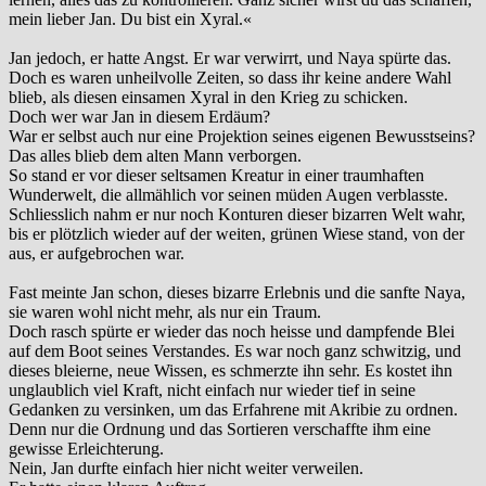
mein lieber Jan. Du bist ein Xyral.«
Jan jedoch, er hatte Angst. Er war verwirrt, und Naya spürte das.
Doch es waren unheilvolle Zeiten, so dass ihr keine andere Wahl
blieb, als diesen einsamen Xyral in den Krieg zu schicken.
Doch wer war Jan in diesem Erdäum?
War er selbst auch nur eine Projektion seines eigenen Bewusstseins?
Das alles blieb dem alten Mann verborgen.
So stand er vor dieser seltsamen Kreatur in einer traumhaften
Wunderwelt, die allmählich vor seinen müden Augen verblasste.
Schliesslich nahm er nur noch Konturen dieser bizarren Welt wahr,
bis er plötzlich wieder auf der weiten, grünen Wiese stand, von der
aus, er aufgebrochen war.
Fast meinte Jan schon, dieses bizarre Erlebnis und die sanfte Naya,
sie waren wohl nicht mehr, als nur ein Traum.
Doch rasch spürte er wieder das noch heisse und dampfende Blei
auf dem Boot seines Verstandes. Es war noch ganz schwitzig, und
dieses bleierne, neue Wissen, es schmerzte ihn sehr. Es kostet ihn
unglaublich viel Kraft, nicht einfach nur wieder tief in seine
Gedanken zu versinken, um das Erfahrene mit Akribie zu ordnen.
Denn nur die Ordnung und das Sortieren verschaffte ihm eine
gewisse Erleichterung.
Nein, Jan durfte einfach hier nicht weiter verweilen.