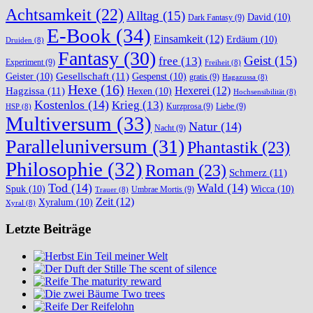
Achtsamkeit
(22)
Alltag
(15)
David
(10)
Dark Fantasy
(9)
E-Book
(34)
Einsamkeit
(12)
Erdäum
(10)
Druiden
(8)
Fantasy
(30)
Geist
(15)
free
(13)
Experiment
(9)
Freiheit
(8)
Gesellschaft
(11)
Geister
(10)
Gespenst
(10)
gratis
(9)
Hagazussa
(8)
Hexe
(16)
Hexerei
(12)
Hagzissa
(11)
Hexen
(10)
Hochsensibilität
(8)
Kostenlos
(14)
Krieg
(13)
Kurzprosa
(9)
Liebe
(9)
HSP
(8)
Multiversum
(33)
Natur
(14)
Nacht
(9)
Paralleluniversum
(31)
Phantastik
(23)
Philosophie
(32)
Roman
(23)
Schmerz
(11)
Tod
(14)
Wald
(14)
Spuk
(10)
Wicca
(10)
Umbrae Mortis
(9)
Trauer
(8)
Zeit
(12)
Xyralum
(10)
Xyral
(8)
Letzte Beiträge
Ein Teil meiner Welt
The scent of silence
The maturity reward
Two trees
Der Reifelohn