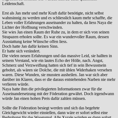
Leidenschaft.
Erst als Jan mehr und mehr Kraft dafür benötigte, nicht selbst
wahnsinnig zu werden und es schliesslich kaum mehr schaffte, die
Leben voller Erfahrungen auseinander zu halten, da liess Naya die
Lichter der Hoffnung verschwinden.
Sie wies Jan einen Raum der Ruhe zu, in dem er sich von seinen
Strapazen erholen sollte. Es war ein wundervoller Raum, dessen
Ausstattung keine Wünsche offen liess.
Doch hatte Jan dafür keinen Sinn.
Er hatte sich verändert.
Die vielen neuen Erfahrungen und das massive Leid, sie hallten in
seinem Verstand, wie ein lautes Echo der Hölle, nach. Angst,
Schmerz und Verzweiflung hatten sich tief in sein Bewusstsein
gebohrt, als wären sie Dolche, die mit üblen Widerhaken versehen
waren. Diese Wunden, sie mussten ausheilen. Jan war sich aber
darüber im Klaren, dass er die daraus entstehenden Narben nie mehr
verlieren würde.
Naya hatte ihm die privilegierten Informationen zwar für die
Auseinandersetzung mit der Föderation gewährt. Doch irgendwann
würde Jan einen hohen Preis dafür zahlen müssen.
Sollte die Föderation besiegt werden und sich das begehrte
Gleichgewicht wieder einstellen, dann wäre er sofort selbst eine
Bedrohung für das Waagumal. Alle Xyrale würden es dann sofort