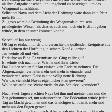
als ihre Aufgabe ansehen, ihn umgehend zu beseitigen, um das
Waagumal zu schützen.
Selbst bei Naya und dem Licht der Hoffnung wäre dann kein Platz
mehr für ihn.
Zu gross wäre die Bedrohung des Waagumals durch sein
privilegiertes Wissen, als dass es auch nur noch ein Erdäum geben
würde, in dem er unter kommen konnte.
So schlief Jan nur wenig.
Oft lag er einfach nur da und versuchte die quälenden Ereignisse aus
den Lichtern der Hoffnung in seinem Kopf zu ordnen.
Jan weinte oft und viel.
Er dachte an Bina. Er vermisste sie. Ging es ihr gut?
Er sehnte sich nach ihrer Wärme und ihrer Liebe.
Das Leiden schien für Jan einfach kein Ende zu nehmen. Die
Abgrenzungen verliefen mehr und mehr in einander und
veränderten seinen Geist in eine völlig neue Richtung.
War das vielleicht Nayas eigentlicher Plan gewesen?
Wollte sie auf diese Weise vielleicht das Schicksal verändern?
Nach zwei Tagen erschien Naya bei ihm und meinte, dass nun die
Zeit gekommen sei, um aufzubrechen. Die Föderation würde jeden
Tag an Macht gewinnen und das Gleichgewicht damit, mehr und
mehr aus den Fugen geraten.
Jan fühlte sich noch schwach. Aber er sah ein, dass er nicht mehr