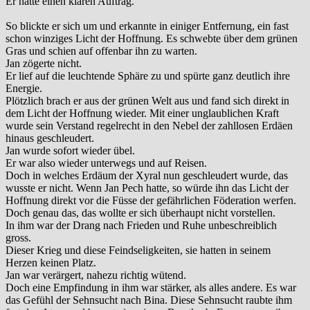
Er hatte einen klaren Auftrag.
So blickte er sich um und erkannte in einiger Entfernung, ein fast
schon winziges Licht der Hoffnung. Es schwebte über dem grünen
Gras und schien auf offenbar ihn zu warten.
Jan zögerte nicht.
Er lief auf die leuchtende Sphäre zu und spürte ganz deutlich ihre
Energie.
Plötzlich brach er aus der grünen Welt aus und fand sich direkt in
dem Licht der Hoffnung wieder. Mit einer unglaublichen Kraft
wurde sein Verstand regelrecht in den Nebel der zahllosen Erdäen
hinaus geschleudert.
Jan wurde sofort wieder übel.
Er war also wieder unterwegs und auf Reisen.
Doch in welches Erdäum der Xyral nun geschleudert wurde, das
wusste er nicht. Wenn Jan Pech hatte, so würde ihn das Licht der
Hoffnung direkt vor die Füsse der gefährlichen Föderation werfen.
Doch genau das, das wollte er sich überhaupt nicht vorstellen.
In ihm war der Drang nach Frieden und Ruhe unbeschreiblich
gross.
Dieser Krieg und diese Feindseligkeiten, sie hatten in seinem
Herzen keinen Platz.
Jan war verärgert, nahezu richtig wütend.
Doch eine Empfindung in ihm war stärker, als alles andere. Es war
das Gefühl der Sehnsucht nach Bina. Diese Sehnsucht raubte ihm