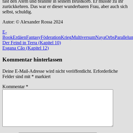
fast den Atem und brannte in seinem Brustkorb. Er musste zu ihr
zurückkehren. Das war er dieser wunderbaren Frau, aber auch sich
selbst, schuldig.
Autor: © Alexander Rossa 2024
E-
Book
Erdäen
Fantasy
Föderation
Krieg
Multiversum
Naya
Orbs
Parallelu
Beitragsnavigation
Vorheriger
Der Feind in Terra (Kapitel 10)
Beitrag:
Nächster
Esgana Cão (Kapitel 12)
Beitrag:
Kommentar hinterlassen
Deine E-Mail-Adresse wird nicht veröffentlicht.
Erforderliche
Felder sind mit
*
markiert
Kommentar
*