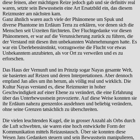
diese feinen, aber mächtigen Reize jedoch gab und sie definitiv real
waren, setzte sein Bewusstsein eine Art Ersatzbild ein, das diesem
Reizmuster am nächsten kam.
Ganz ähnlich waren auch viele der Phänomene um Spuk und
diverse Phantome im Erdäum Terra zu erklären, vor denen sich die
Menschen seit Urzeiten fürchteten. Der Fluchtgedanke vor diesen
Phänomenen, er war auf die Verunsicherung zurück zu führen, die
der Verstand mit diesen ihm unbekannten Wahrnehmungen hatte. Es
war ein Überlebensinstinkt, vorzugsweise die Flucht vor etwas
Unbekanntem anzubieten, als vor Ort zu verweilen und es zu
erforschen.
Das Haus der Vernunft und im Prinzip sogar Nayas gesamte Welt,
sie basierten auf Reizen und deren Interpretationen. Aber dennoch
empfand Jan alles um ihn herum, als völlig real und wirklich. Die
Kultur Nayas verstand es, diese Reizmuster in hoher
Geschwindigkeit auf einer Ebene zu verändert, die eine Erfahrung
über das Unterbewusstsein provozierte. Auf diese Weise konnten sie
ihr Erdäum nahezu grenzenlos ausdehnen und beliebig verändern,
ohne seine Grenzen tatsächlich zu überschreiten.
Die vielen leuchtenden Kugel, die in grosser Anzahl als Orbs durch
die Luft schwebten, sie waren eine hoch entwickelte Form der
Kommunikation mittels Reizaustausch. Über sie konnten diese
Wesen Jans Gedanken steuern und sein Bewusstsein manipulieren,