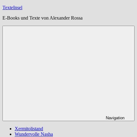
Zum
TexteInsel
Inhalt
E-Books und Texte von Alexander Rossa
springen
Navigation
Xermitolistand
Wundervolle Nasha