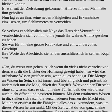
bleiben konnte.
Er war mit der Zielsetzung gekommen, Hilfe zu finden. Man hatte
ihm geholfen.
Nun lag es an ihm, seine neuen Fähigkeiten und Erkenntnisse
einzusetzen, um Schlimmeres zu vermeiden.
So verliess er schliesslich mit Naya das Haus der Vernunft und
verabschiedete sich von ihr, ohne jemals ihr wahres Antlitz gesehen
zu haben.
Sie war für ihn eine grosse Raubkatze und ein wundervolles
Geschöpf.
Ihre Worte des Abschieds, sie fanden ausschliesslich in seinem Kopf
statt.
»Jan, du musst nun gehen. Auch wenn du vieles nicht verstehst von
dem, was dir die Lichter der Hoffnung gezeigt haben, so wird das
offenbarte Wissen greifbar sein, wenn du es benötigst. Die Menge
an Wissen im Sein, sie ist immer und überall gleich und präsent. Es
ändert sich nur die Möglichkeit des Zugriffs. Wer vor einer Tür steht
ohne zu wissen, dass es sich um eine Tür handelt, der wird diese
auch nicht öffnen und passieren können. Mit dem erfahrenen Wissen
in dir, stellen sich rasch die verschiedenen Formen der Macht ein.
Mit ihnen erwirbst du die Fähigkeit, alles das zu verändern, was um
dieses Wissen herum rankt. Mit der Zeit wirst du von ganz alleine
lernen, alles das zu kontrollieren. Ganz sicher wirst du das schaffen,