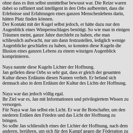
ohne dass es ihm selbst unmittelbar bewusst war. Die Reize waren
dabei so raffiniert und intelligent in den Orbs aufbereitet, dass die
Erlebnisse und Erfahrungen eines ganzen Menschenlebens darin,
hätten Platz finden können.
Der Kontakt mit der Kugel selbst jedoch, er hätte dazu nur den
Augenblick eines Wimpernschlages benötigt. So wie man in einigen
Träumen meint, ganze Jahre durchlebt zu haben, ehe man
schliesslich aufwacht, nur um dann festzustellen, lediglich wenige
Augenblicke geschlafen zu haben, so konnten diese Kugeln die
Illusion eines ganzen Lebens zu einem winzigen Augenblick
komprimieren.
Naya nannte diese Kugeln Lichter der Hoffnung.
Jan gefielen diese Orbs so sehr gut, dass er gleich der gesamten
Kultur dieses Erdäums diesen Namen verlieh. Er befand sich
demnach also in dem Erdäum der Kultur des Lichts der Hoffnung.
Naya war das jedoch völlig egal.
Ihr Ziel war es, Jan mit Informationen und privilegiertem Wissen zu
versorgen.
Für Naya war Jan selbst ein Licht. Er war ihr Botschafter, um den
niederen Erdäen den Frieden und das Licht der Hoffnung zu
bringen.
So sollte Jan schliesslich eines der Lichter der Hoffnung, nach dem
anderen, berühren, um sich für den Kampf gegen die Föderation zu