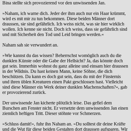
Bina stellte sich provozierend vor den unwissenden Jan.
»Naham, ich warne dich. Jeder der ihm auch nur ein Haar krümmt,
wird es mit mir zu tun bekommen. Diese beiden Männer dort
draussen, sie sind gefährlich. Ich weiss nicht, was sie hier wirklich
wollen. Ich kenne sie nicht. Doch ich weiss, dass sie gefährlich sind
und mit Sicherheit den Tod und Leid bringen werden.«
Naham sah sie verwundert an.
»Wie kannst du das wissen? Beherrschst womöglich auch du die
dunklen Künste oder die Gabe der Hellsicht? Ja, das könnte doch
gut sein. Immerhin wohnst du ganz alleine und einsam hier draussen
in der Wildnis. Du hast keinen Mann, keine Söhne, die dich
beschützen. Da kann es doch gut sein, dass du mit der Finsternis
und ihren üblen Kreaturen einen Pakt geschlossen hast. Vielleicht
sind diese Männer ein Werk deiner dunklen Machenschaften?«, gab
er provozierend zurück.
Der unwissende Jan kicherte plötzlich leise. Das gefiel dem
Burschen am Fenster nicht. Er versetzte dem unwissenden Jan einen
ziemlich heftigen Tritt. Dieser stöhnte vor Schmerzen.
»Schluss damit!«, fuhr ihn Naham an. »Du solltest dir deine Kräfte
und die Wut für diese beiden Gestalten dort draussen aufsparen. Wir