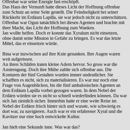
Offenbar war seine Energie fast erschöpft.
Das Haus der Vernunft hatte dieses Licht der Hoffnung offenbar
zum Schutz an seine Seite gestellt. Die Feindseligkeit bei seiner
Rückkehr im Erdäum Lapilla, sie war jedoch nicht zu unterschätzen.
Offenbar war Ogun tatsächlich bei diesen Agenten und brachte mit
ihrer Macht, das Licht der Hoffnung zum Wanken.
Jan wollte helfen. Doch er konnte das Xyralum nicht einsetzen,
ohne damit seine Mission in Gefahr zu bringen. Es war das letzte
Mittel, das er einsetzen würde.
Bina war inzwischen auf ihre Knie gesunken. Ihre Augen waren
weit aufgerissen.
An ihren Schläfen traten kleine Adern hervor. So gross war die
Anstrengung. Doch ihre Mühe zahlte sich offenbar aus. Die
Konturen der fünf Gestalten wurden immer undeutlicher. Sie
schafften es nicht, sich zu materialisieren. Es war nur noch eine
Frage von Augenblicken, bis die fünf ambalosischen Agenten an
dem Erdäum Lapilla vorbei gezogen waren. In dem Nebel der
Erdäen würden sie es nicht so schnell wiederfinden können. Da war
sich Jan ziemlich sicher. Immerhin hatte er eine weite Reise im
Nebel der Erdäen frisch hinter sich und wusste, wie schwierig es
dort war, zu navigieren. Auch war er ein erfahrener Xyral und die
Kavitzer nur eine hoch entwickelte Kultur.
Jan hielt eine Sekunde inne. Was war das?