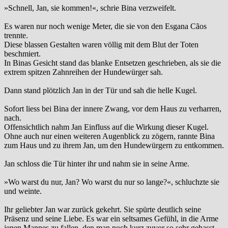
»Schnell, Jan, sie kommen!«, schrie Bina verzweifelt.
Es waren nur noch wenige Meter, die sie von den Esgana Cãos
trennte.
Diese blassen Gestalten waren völlig mit dem Blut der Toten
beschmiert.
In Binas Gesicht stand das blanke Entsetzen geschrieben, als sie die
extrem spitzen Zahnreihen der Hundewürger sah.
Dann stand plötzlich Jan in der Tür und sah die helle Kugel.
Sofort liess bei Bina der innere Zwang, vor dem Haus zu verharren,
nach.
Offensichtlich nahm Jan Einfluss auf die Wirkung dieser Kugel.
Ohne auch nur einen weiteren Augenblick zu zögern, rannte Bina
zum Haus und zu ihrem Jan, um den Hundewürgern zu entkommen.
Jan schloss die Tür hinter ihr und nahm sie in seine Arme.
»Wo warst du nur, Jan? Wo warst du nur so lange?«, schluchzte sie
und weinte.
Ihr geliebter Jan war zurück gekehrt. Sie spürte deutlich seine
Präsenz und seine Liebe. Es war ein seltsames Gefühl, in die Arme
jenen Mannes zu fallen, den man noch kurz zuvor so sehr gehasst