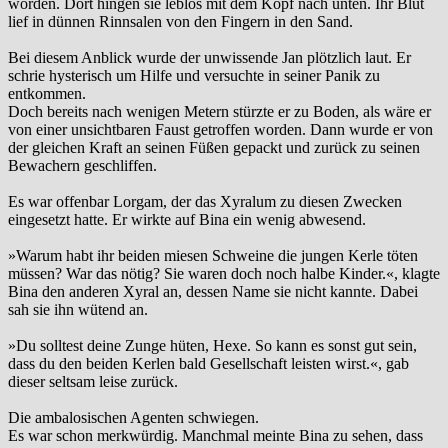
worden. Dort hingen sie leblos mit dem Kopf nach unten. Ihr Blut
lief in dünnen Rinnsalen von den Fingern in den Sand.
Bei diesem Anblick wurde der unwissende Jan plötzlich laut. Er
schrie hysterisch um Hilfe und versuchte in seiner Panik zu
entkommen.
Doch bereits nach wenigen Metern stürzte er zu Boden, als wäre er
von einer unsichtbaren Faust getroffen worden. Dann wurde er von
der gleichen Kraft an seinen Füßen gepackt und zurück zu seinen
Bewachern geschliffen.
Es war offenbar Lorgam, der das Xyralum zu diesen Zwecken
eingesetzt hatte. Er wirkte auf Bina ein wenig abwesend.
»Warum habt ihr beiden miesen Schweine die jungen Kerle töten
müssen? War das nötig? Sie waren doch noch halbe Kinder.«, klagte
Bina den anderen Xyral an, dessen Name sie nicht kannte. Dabei
sah sie ihn wütend an.
»Du solltest deine Zunge hüten, Hexe. So kann es sonst gut sein,
dass du den beiden Kerlen bald Gesellschaft leisten wirst.«, gab
dieser seltsam leise zurück.
Die ambalosischen Agenten schwiegen.
Es war schon merkwürdig. Manchmal meinte Bina zu sehen, dass