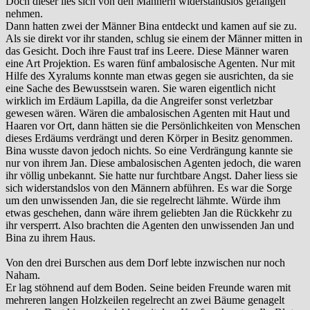
Doch dieser lies sich von den Männern widerstandslos gefangen
nehmen.
Dann hatten zwei der Männer Bina entdeckt und kamen auf sie zu.
Als sie direkt vor ihr standen, schlug sie einem der Männer mitten in
das Gesicht. Doch ihre Faust traf ins Leere. Diese Männer waren
eine Art Projektion. Es waren fünf ambalosische Agenten. Nur mit
Hilfe des Xyralums konnte man etwas gegen sie ausrichten, da sie
eine Sache des Bewusstsein waren. Sie waren eigentlich nicht
wirklich im Erdäum Lapilla, da die Angreifer sonst verletzbar
gewesen wären. Wären die ambalosischen Agenten mit Haut und
Haaren vor Ort, dann hätten sie die Persönlichkeiten von Menschen
dieses Erdäums verdrängt und deren Körper in Besitz genommen.
Bina wusste davon jedoch nichts. So eine Verdrängung kannte sie
nur von ihrem Jan. Diese ambalosischen Agenten jedoch, die waren
ihr völlig unbekannt. Sie hatte nur furchtbare Angst. Daher liess sie
sich widerstandslos von den Männern abführen. Es war die Sorge
um den unwissenden Jan, die sie regelrecht lähmte. Würde ihm
etwas geschehen, dann wäre ihrem geliebten Jan die Rückkehr zu
ihr versperrt. Also brachten die Agenten den unwissenden Jan und
Bina zu ihrem Haus.
Von den drei Burschen aus dem Dorf lebte inzwischen nur noch
Naham.
Er lag stöhnend auf dem Boden. Seine beiden Freunde waren mit
mehreren langen Holzkeilen regelrecht an zwei Bäume genagelt