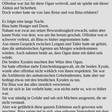
Offenbar war Jan für diese Ogun wertvoll, und sie spielte mit dieser
Aktion auf Sicherheit.
Doch woher hatte sie von Jans Reise und von Bina erfahren?
Es folgte eine lange Nacht.
Bina hatte Hunger und Durst.
Naham war zwar aus seiner Bewusstlosigkeit erwacht, nahm aber
kaum Notiz von dem, was um ihn herum geschah. Offenbar war er
schwerer verletzt, als Bina es bisher angenommen hatte.
Aus einem Gespräch zwischen Lorgam und Talier hatte sie gehört,
dass die ambalosischen Agenten am Morgen wiederkommen
würden. Auch nahmen beide an, dass Ogun dann mit dabei sein
würde.
Die beiden Xyralen machten ihre Witze über Ogun.
Sie hatte offenbar mehr Entscheidungsgewalt, als die beiden Xyrale,
wurde aber offenbar nicht wirklich von ihnen respektiert. Sie war
die Anführerin des ambalosischen Geheimdienstes, hatte aber nur
bedingt etwas mit den feindlichen Xyralen zu tun.
Für Bina war das alles ziemlich verwirrend.
Seit sie sich in Jan verliebt hatte, war nichts mehr so, wie es früher
war.
Sie war ständig in Gefahr und sah sich Mächten ausgesetzt, die sie
nicht verstand.
Aber wie gefährlich diese ganzen Erlebnisse auch gewesen sein
mochten, Bina spürte tief in sich, eine seltsame Vertrautheit mit dem