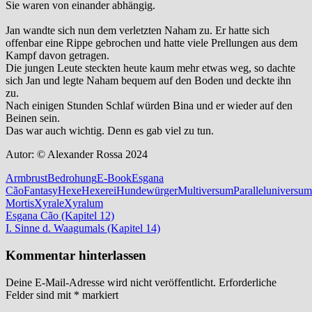
Sie waren von einander abhängig.
Jan wandte sich nun dem verletzten Naham zu. Er hatte sich
offenbar eine Rippe gebrochen und hatte viele Prellungen aus dem
Kampf davon getragen.
Die jungen Leute steckten heute kaum mehr etwas weg, so dachte
sich Jan und legte Naham bequem auf den Boden und deckte ihn
zu.
Nach einigen Stunden Schlaf würden Bina und er wieder auf den
Beinen sein.
Das war auch wichtig. Denn es gab viel zu tun.
Autor: © Alexander Rossa 2024
Armbrust
Bedrohung
E-Book
Esgana
Cão
Fantasy
Hexe
Hexerei
Hundewürger
Multiversum
Paralleluniversum
Mortis
Xyrale
Xyralum
Beitragsnavigation
Vorheriger
Esgana Cão (Kapitel 12)
Beitrag:
Nächster
I. Sinne d. Waagumals (Kapitel 14)
Beitrag:
Kommentar hinterlassen
Deine E-Mail-Adresse wird nicht veröffentlicht.
Erforderliche
Felder sind mit
*
markiert