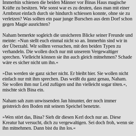
Immerhin schienen die beiden Männer vor Binas Haus magische
Kräfte zu besitzen. Wie sonst war es zu deuten, dass man mit einer
Armbrust einfach durch sie hindurch schiessen konnte, ohne sie zu
verletzen? Was sollten ein paar junge Burschen aus dem Dorf schon
gegen Magie ausrichten?
Naham bemerkte sogleich die unsicheren Blicke seiner Freunde und
meinte: »Nun stellt euch einmal nicht so an. Immerhin sind wir in
der Überzahl. Wir sollten versuchen, mit den beiden Typen zu
verhandeln. Die wollen doch nur mit unserem Vergewaltiger
sprechen. Vielleicht können sie ihn auch gleich mitnehmen? Schade
wäre es sicher nicht um ihn.«
»Das werden sie ganz sicher nicht. Er bleibt hier. Sie wollen nicht
einfach nur mit ihm sprechen. Das weißt du ganz genau, Naham.
Sie wollen ihm nur Leid zufügen und ihn vielleicht sogar töten.«,
mischte sich Bina ein.
Naham sah zum unwissenden Jan hinunter, der noch immer
geistreich den Boden mit seinem Speichel benetzte.
»Wen stört das, Bina? Sieh dir diesen Kerl doch nur an. Diese
Kreatur hat versucht, dich zu vergewaltigen. Sei doch froh, wenn sie
ihn mitnehmen. Dann bist du ihn los.«