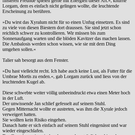
finsteren Freunde spielen gerne mit Energien dieser Art.«, knurrte
Lorgam, dem es einfach nicht gelingen wollte, die leuchtende
Erscheinung zu berühren.
»Du wirst das Xyralum nicht für so einen Unfug einsetzen. Es sind
zu viele von diesen Biestern dort draussen. Sie sind jetzt schon
reichlich schwer zu kontrollieren. Wir müssen bis zum
Sonnenaufgang warten und die blöden Kavitzer das machen lassen.
Die Ambalosis werden schon wissen, wie sie mit dem Ding
umgehen sollen.«
Talier sah besorgt aus dem Fenster.
»Du hast vielleicht recht. Ich habe auch keine Lust, als Futter für die
Umbrae Mortis zu enden.«, gab Lorgam zurück und liess von der
leuchtenden Kugel ab.
Diese schwebte weiter völlig unbeeindruckt etwa einen Meter hoch
in der Luft.
Der unwissende Jan schlief gefesselt auf seinem Stuhl.
Gegen Mitternacht wollte er austreten, was ihm die Xyrale jedoch
verweigert hatten.
Sie wollten kein Risiko eingehen.
Danach hatte er sich einfach auf seinem Stuhl eingenässt und war
wieder eingeschlafen.