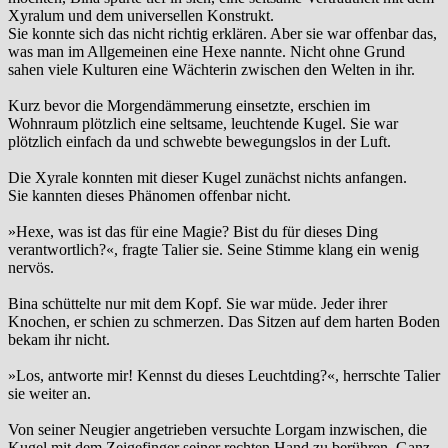
Xyralum und dem universellen Konstrukt.
Sie konnte sich das nicht richtig erklären. Aber sie war offenbar das,
was man im Allgemeinen eine Hexe nannte. Nicht ohne Grund
sahen viele Kulturen eine Wächterin zwischen den Welten in ihr.
Kurz bevor die Morgendämmerung einsetzte, erschien im
Wohnraum plötzlich eine seltsame, leuchtende Kugel. Sie war
plötzlich einfach da und schwebte bewegungslos in der Luft.
Die Xyrale konnten mit dieser Kugel zunächst nichts anfangen.
Sie kannten dieses Phänomen offenbar nicht.
»Hexe, was ist das für eine Magie? Bist du für dieses Ding
verantwortlich?«, fragte Talier sie. Seine Stimme klang ein wenig
nervös.
Bina schüttelte nur mit dem Kopf. Sie war müde. Jeder ihrer
Knochen, er schien zu schmerzen. Das Sitzen auf dem harten Boden
bekam ihr nicht.
»Los, antworte mir! Kennst du dieses Leuchtding?«, herrschte Talier
sie weiter an.
Von seiner Neugier angetrieben versuchte Lorgam inzwischen, die
Kugel mit dem Zeigefinger seiner rechten Hand zu berühren. Ganz