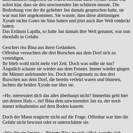
sofort klar, dass sie den unwissenden Jan schützen musste. Die
Bedrohung von der ihr geliebter Jan damals gesprochen hatte, sie
war nun hier angekommen. Sie wusste, dass diese abtrünnigen
Xyrale nichts Gutes im Sinn hatten und jetzt auch ihre Welt entdeckt
hatten.
Das Erdäum Lapilla, so hatte Jan damals ihre Welt genannt, war nun
ebenfalls in Gefahr.
Geschrei riss Bina aus ihren Gedanken.
Offenbar versuchten die drei Burschen aus dem Dorf sich zu
verteidigen.
Ihr blieb wohl nicht mehr viel Zeit. Doch was sollte sie tun?
Ängstlich schaute sie wieder aus dem Fenster. Immer wieder gingen
die Männer aufeinander los. Doch im Gegensatz zu den drei
Burschen aus dem Dorf, die bereits verletzt waren und bluteten,
lachten die beiden Xyrale nur über sie.
»He, interessiert dich das alles überhaupt nicht? Immerhin geht hier
um deinen Hals.«, rief Bina dem unwissenden Jan zu, der noch
immer teilnahmslos auf dem Boden kauerte.
Doch der Mann reagierte nicht auf die Frage. Offenbar war ihm die
Gefahr nicht bewusst oder er unterschätzte sie.
»Was für ein Irrsinn.«, flüsterte Bina zu sich selbst, wandte sich