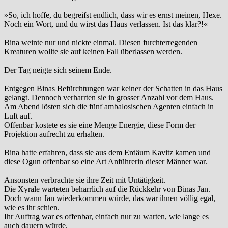
»So, ich hoffe, du begreifst endlich, dass wir es ernst meinen, Hexe.
Noch ein Wort, und du wirst das Haus verlassen. Ist das klar?!«
Bina weinte nur und nickte einmal. Diesen furchterregenden
Kreaturen wollte sie auf keinen Fall überlassen werden.
Der Tag neigte sich seinem Ende.
Entgegen Binas Befürchtungen war keiner der Schatten in das Haus
gelangt. Dennoch verharrten sie in grosser Anzahl vor dem Haus.
Am Abend lösten sich die fünf ambalosischen Agenten einfach in
Luft auf.
Offenbar kostete es sie eine Menge Energie, diese Form der
Projektion aufrecht zu erhalten.
Bina hatte erfahren, dass sie aus dem Erdäum Kavitz kamen und
diese Ogun offenbar so eine Art Anführerin dieser Männer war.
Ansonsten verbrachte sie ihre Zeit mit Untätigkeit.
Die Xyrale warteten beharrlich auf die Rückkehr von Binas Jan.
Doch wann Jan wiederkommen würde, das war ihnen völlig egal,
wie es ihr schien.
Ihr Auftrag war es offenbar, einfach nur zu warten, wie lange es
auch dauern würde.