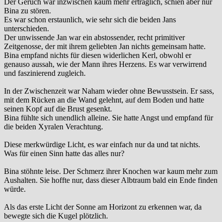
Der Geruch war inzwischen kaum mehr erträglich, schien aber nur
Bina zu stören.
Es war schon erstaunlich, wie sehr sich die beiden Jans
unterschieden.
Der unwissende Jan war ein abstossender, recht primitiver
Zeitgenosse, der mit ihrem geliebten Jan nichts gemeinsam hatte.
Bina empfand nichts für diesen widerlichen Kerl, obwohl er
genauso aussah, wie der Mann ihres Herzens. Es war verwirrend
und faszinierend zugleich.
In der Zwischenzeit war Naham wieder ohne Bewusstsein. Er sass,
mit dem Rücken an die Wand gelehnt, auf dem Boden und hatte
seinen Kopf auf die Brust gesenkt.
Bina fühlte sich unendlich alleine. Sie hatte Angst und empfand für
die beiden Xyralen Verachtung.
Diese merkwürdige Licht, es war einfach nur da und tat nichts.
Was für einen Sinn hatte das alles nur?
Bina stöhnte leise. Der Schmerz ihrer Knochen war kaum mehr zum
Aushalten. Sie hoffte nur, dass dieser Albtraum bald ein Ende finden
würde.
Als das erste Licht der Sonne am Horizont zu erkennen war, da
bewegte sich die Kugel plötzlich.