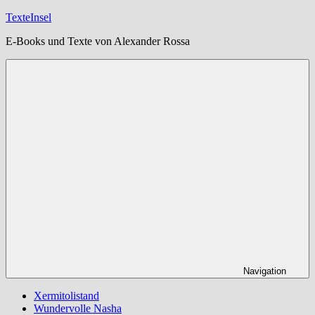
Zum
TexteInsel
Inhalt
E-Books und Texte von Alexander Rossa
springen
Navigation
Xermitolistand
Wundervolle Nasha