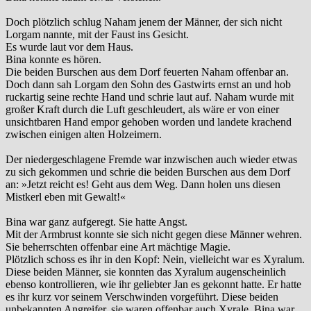
Doch plötzlich schlug Naham jenem der Männer, der sich nicht
Lorgam nannte, mit der Faust ins Gesicht.
Es wurde laut vor dem Haus.
Bina konnte es hören.
Die beiden Burschen aus dem Dorf feuerten Naham offenbar an.
Doch dann sah Lorgam den Sohn des Gastwirts ernst an und hob
ruckartig seine rechte Hand und schrie laut auf. Naham wurde mit
großer Kraft durch die Luft geschleudert, als wäre er von einer
unsichtbaren Hand empor gehoben worden und landete krachend
zwischen einigen alten Holzeimern.
Der niedergeschlagene Fremde war inzwischen auch wieder etwas
zu sich gekommen und schrie die beiden Burschen aus dem Dorf
an: »Jetzt reicht es! Geht aus dem Weg. Dann holen uns diesen
Mistkerl eben mit Gewalt!«
Bina war ganz aufgeregt. Sie hatte Angst.
Mit der Armbrust konnte sie sich nicht gegen diese Männer wehren.
Sie beherrschten offenbar eine Art mächtige Magie.
Plötzlich schoss es ihr in den Kopf: Nein, vielleicht war es Xyralum.
Diese beiden Männer, sie konnten das Xyralum augenscheinlich
ebenso kontrollieren, wie ihr geliebter Jan es gekonnt hatte. Er hatte
es ihr kurz vor seinem Verschwinden vorgeführt. Diese beiden
unbekannten Angreifer, sie waren offenbar auch Xyrale. Bina war