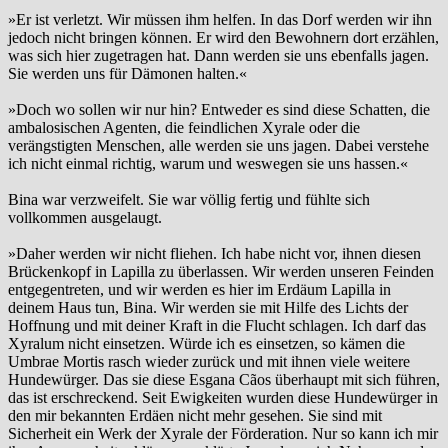
»Er ist verletzt. Wir müssen ihm helfen. In das Dorf werden wir ihn
jedoch nicht bringen können. Er wird den Bewohnern dort erzählen,
was sich hier zugetragen hat. Dann werden sie uns ebenfalls jagen.
Sie werden uns für Dämonen halten.«
»Doch wo sollen wir nur hin? Entweder es sind diese Schatten, die
ambalosischen Agenten, die feindlichen Xyrale oder die
verängstigten Menschen, alle werden sie uns jagen. Dabei verstehe
ich nicht einmal richtig, warum und weswegen sie uns hassen.«
Bina war verzweifelt. Sie war völlig fertig und fühlte sich
vollkommen ausgelaugt.
»Daher werden wir nicht fliehen. Ich habe nicht vor, ihnen diesen
Brückenkopf in Lapilla zu überlassen. Wir werden unseren Feinden
entgegentreten, und wir werden es hier im Erdäum Lapilla in
deinem Haus tun, Bina. Wir werden sie mit Hilfe des Lichts der
Hoffnung und mit deiner Kraft in die Flucht schlagen. Ich darf das
Xyralum nicht einsetzen. Würde ich es einsetzen, so kämen die
Umbrae Mortis rasch wieder zurück und mit ihnen viele weitere
Hundewürger. Das sie diese Esgana Cãos überhaupt mit sich führen,
das ist erschreckend. Seit Ewigkeiten wurden diese Hundewürger in
den mir bekannten Erdäen nicht mehr gesehen. Sie sind mit
Sicherheit ein Werk der Xyrale der Förderation. Nur so kann ich mir