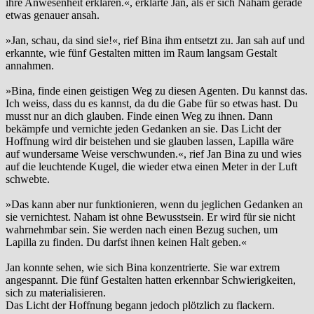
ihre Anwesenheit erklären.«, erklärte Jan, als er sich Naham gerade
etwas genauer ansah.
»Jan, schau, da sind sie!«, rief Bina ihm entsetzt zu. Jan sah auf und
erkannte, wie fünf Gestalten mitten im Raum langsam Gestalt
annahmen.
»Bina, finde einen geistigen Weg zu diesen Agenten. Du kannst das.
Ich weiss, dass du es kannst, da du die Gabe für so etwas hast. Du
musst nur an dich glauben. Finde einen Weg zu ihnen. Dann
bekämpfe und vernichte jeden Gedanken an sie. Das Licht der
Hoffnung wird dir beistehen und sie glauben lassen, Lapilla wäre
auf wundersame Weise verschwunden.«, rief Jan Bina zu und wies
auf die leuchtende Kugel, die wieder etwa einen Meter in der Luft
schwebte.
»Das kann aber nur funktionieren, wenn du jeglichen Gedanken an
sie vernichtest. Naham ist ohne Bewusstsein. Er wird für sie nicht
wahrnehmbar sein. Sie werden nach einen Bezug suchen, um
Lapilla zu finden. Du darfst ihnen keinen Halt geben.«
Jan konnte sehen, wie sich Bina konzentrierte. Sie war extrem
angespannt. Die fünf Gestalten hatten erkennbar Schwierigkeiten,
sich zu materialisieren.
Das Licht der Hoffnung begann jedoch plötzlich zu flackern.