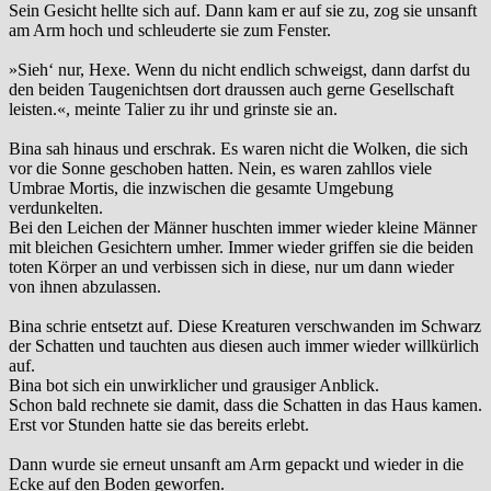
Sein Gesicht hellte sich auf. Dann kam er auf sie zu, zog sie unsanft
am Arm hoch und schleuderte sie zum Fenster.
»Sieh‘ nur, Hexe. Wenn du nicht endlich schweigst, dann darfst du
den beiden Taugenichtsen dort draussen auch gerne Gesellschaft
leisten.«, meinte Talier zu ihr und grinste sie an.
Bina sah hinaus und erschrak. Es waren nicht die Wolken, die sich
vor die Sonne geschoben hatten. Nein, es waren zahllos viele
Umbrae Mortis, die inzwischen die gesamte Umgebung
verdunkelten.
Bei den Leichen der Männer huschten immer wieder kleine Männer
mit bleichen Gesichtern umher. Immer wieder griffen sie die beiden
toten Körper an und verbissen sich in diese, nur um dann wieder
von ihnen abzulassen.
Bina schrie entsetzt auf. Diese Kreaturen verschwanden im Schwarz
der Schatten und tauchten aus diesen auch immer wieder willkürlich
auf.
Bina bot sich ein unwirklicher und grausiger Anblick.
Schon bald rechnete sie damit, dass die Schatten in das Haus kamen.
Erst vor Stunden hatte sie das bereits erlebt.
Dann wurde sie erneut unsanft am Arm gepackt und wieder in die
Ecke auf den Boden geworfen.