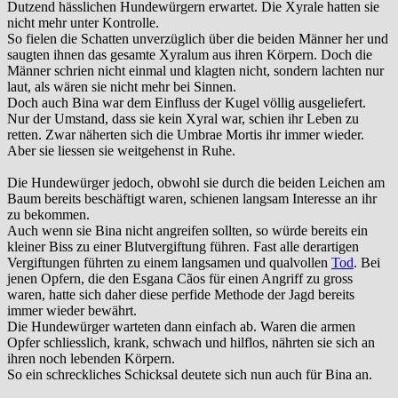
Dutzend hässlichen Hundewürgern erwartet. Die Xyrale hatten sie
nicht mehr unter Kontrolle.
So fielen die Schatten unverzüglich über die beiden Männer her und
saugten ihnen das gesamte Xyralum aus ihren Körpern. Doch die
Männer schrien nicht einmal und klagten nicht, sondern lachten nur
laut, als wären sie nicht mehr bei Sinnen.
Doch auch Bina war dem Einfluss der Kugel völlig ausgeliefert.
Nur der Umstand, dass sie kein Xyral war, schien ihr Leben zu
retten. Zwar näherten sich die Umbrae Mortis ihr immer wieder.
Aber sie liessen sie weitgehenst in Ruhe.
Die Hundewürger jedoch, obwohl sie durch die beiden Leichen am
Baum bereits beschäftigt waren, schienen langsam Interesse an ihr
zu bekommen.
Auch wenn sie Bina nicht angreifen sollten, so würde bereits ein
kleiner Biss zu einer Blutvergiftung führen. Fast alle derartigen
Vergiftungen führten zu einem langsamen und qualvollen
Tod
. Bei
jenen Opfern, die den Esgana Cãos für einen Angriff zu gross
waren, hatte sich daher diese perfide Methode der Jagd bereits
immer wieder bewährt.
Die Hundewürger warteten dann einfach ab. Waren die armen
Opfer schliesslich, krank, schwach und hilflos, nährten sie sich an
ihren noch lebenden Körpern.
So ein schreckliches Schicksal deutete sich nun auch für Bina an.