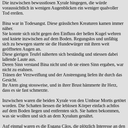
Die inzwischen bewusstlosen Xyrale hingegen, die würde
voraussichtlich in wenigen Augenblicken ein weniger qualvoller
Tod ereilen.
Bina war in Todesangst. Diese grässlichen Kreaturen kamen immer
näher.
Sie konnte sich nicht gegen den Einfluss der hellen Kugel wehren
und kniete inzwischen auf dem Boden. Regungslos und unfähig
sich zu bewegen starrte sie die Hundewürger mit ihren weit
geöffneten Augen an.
Diese gierigen Teufel näherten sich beständig und stiessen dabei
lallende Laute aus.
Deren Sinn verstand Bina nicht und ob sie einen Sinn ergaben, war
nicht zu erahnen.
Tränen der Verzweiflung und der Anstrengung liefen ihr durch das
Gesicht.
Ihr Atem ging stossweise, und in ihrer Brust hämmerte ihr Herz,
dass es sie fast schmerzte.
Inzwischen waren die beiden Xyrale von den Umbrae Mortis getötet
worden. Die Schatten liessen die leblosen Körper einfach achtlos
auf dem Boden liegen und entfernten sich. Sie hatten bekommen,
was sie wollten und sich an dem Xyralum genährt.
Auf einmal waren es die Esgana Cãos, die plötzlich Interesse an den