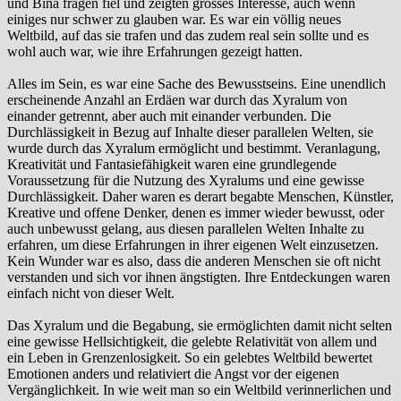
und Bina fragen fiel und zeigten grosses Interesse, auch wenn
einiges nur schwer zu glauben war. Es war ein völlig neues
Weltbild, auf das sie trafen und das zudem real sein sollte und es
wohl auch war, wie ihre Erfahrungen gezeigt hatten.
Alles im Sein, es war eine Sache des Bewusstseins. Eine unendlich
erscheinende Anzahl an Erdäen war durch das Xyralum von
einander getrennt, aber auch mit einander verbunden. Die
Durchlässigkeit in Bezug auf Inhalte dieser parallelen Welten, sie
wurde durch das Xyralum ermöglicht und bestimmt. Veranlagung,
Kreativität und Fantasiefähigkeit waren eine grundlegende
Voraussetzung für die Nutzung des Xyralums und eine gewisse
Durchlässigkeit. Daher waren es derart begabte Menschen, Künstler,
Kreative und offene Denker, denen es immer wieder bewusst, oder
auch unbewusst gelang, aus diesen parallelen Welten Inhalte zu
erfahren, um diese Erfahrungen in ihrer eigenen Welt einzusetzen.
Kein Wunder war es also, dass die anderen Menschen sie oft nicht
verstanden und sich vor ihnen ängstigten. Ihre Entdeckungen waren
einfach nicht von dieser Welt.
Das Xyralum und die Begabung, sie ermöglichten damit nicht selten
eine gewisse Hellsichtigkeit, die gelebte Relativität von allem und
ein Leben in Grenzenlosigkeit. So ein gelebtes Weltbild bewertet
Emotionen anders und relativiert die Angst vor der eigenen
Vergänglichkeit. In wie weit man so ein Weltbild verinnerlichen und