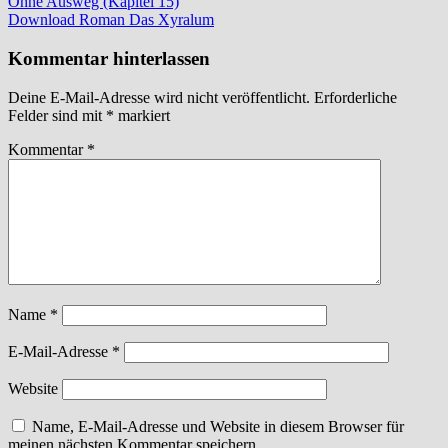
Beitragsnavigation
Vorheriger
Ohne Ausweg (Kapitel 15)
Beitrag:
Nächster
Download Roman Das Xyralum
Beitrag:
Kommentar hinterlassen
Deine E-Mail-Adresse wird nicht veröffentlicht.
Erforderliche
Felder sind mit
*
markiert
Kommentar
*
Name
*
E-Mail-Adresse
*
Website
Name, E-Mail-Adresse und Website in diesem Browser für
meinen nächsten Kommentar speichern.