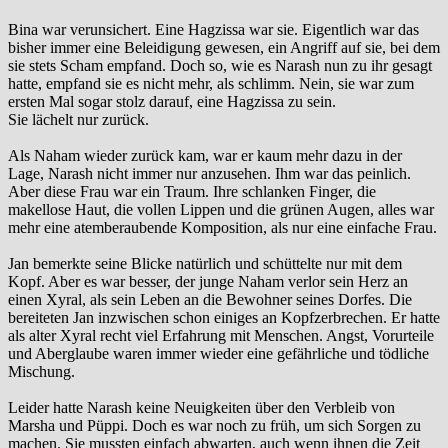
Bina war verunsichert. Eine Hagzissa war sie. Eigentlich war das
bisher immer eine Beleidigung gewesen, ein Angriff auf sie, bei dem
sie stets Scham empfand. Doch so, wie es Narash nun zu ihr gesagt
hatte, empfand sie es nicht mehr, als schlimm. Nein, sie war zum
ersten Mal sogar stolz darauf, eine Hagzissa zu sein.
Sie lächelt nur zurück.
Als Naham wieder zurück kam, war er kaum mehr dazu in der
Lage, Narash nicht immer nur anzusehen. Ihm war das peinlich.
Aber diese Frau war ein Traum. Ihre schlanken Finger, die
makellose Haut, die vollen Lippen und die grünen Augen, alles war
mehr eine atemberaubende Komposition, als nur eine einfache Frau.
Jan bemerkte seine Blicke natürlich und schüttelte nur mit dem
Kopf. Aber es war besser, der junge Naham verlor sein Herz an
einen Xyral, als sein Leben an die Bewohner seines Dorfes. Die
bereiteten Jan inzwischen schon einiges an Kopfzerbrechen. Er hatte
als alter Xyral recht viel Erfahrung mit Menschen. Angst, Vorurteile
und Aberglaube waren immer wieder eine gefährliche und tödliche
Mischung.
Leider hatte Narash keine Neuigkeiten über den Verbleib von
Marsha und Püppi. Doch es war noch zu früh, um sich Sorgen zu
machen. Sie mussten einfach abwarten, auch wenn ihnen die Zeit