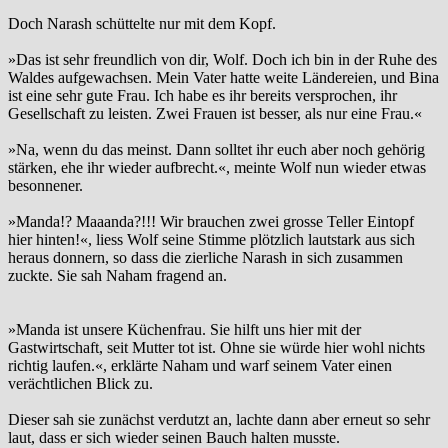
Doch Narash schüttelte nur mit dem Kopf.
»Das ist sehr freundlich von dir, Wolf. Doch ich bin in der Ruhe des
Waldes aufgewachsen. Mein Vater hatte weite Ländereien, und Bina
ist eine sehr gute Frau. Ich habe es ihr bereits versprochen, ihr
Gesellschaft zu leisten. Zwei Frauen ist besser, als nur eine Frau.«
»Na, wenn du das meinst. Dann solltet ihr euch aber noch gehörig
stärken, ehe ihr wieder aufbrecht.«, meinte Wolf nun wieder etwas
besonnener.
»Manda!? Maaanda?!!! Wir brauchen zwei grosse Teller Eintopf
hier hinten!«, liess Wolf seine Stimme plötzlich lautstark aus sich
heraus donnern, so dass die zierliche Narash in sich zusammen
zuckte. Sie sah Naham fragend an.
»Manda ist unsere Küchenfrau. Sie hilft uns hier mit der
Gastwirtschaft, seit Mutter tot ist. Ohne sie würde hier wohl nichts
richtig laufen.«, erklärte Naham und warf seinem Vater einen
verächtlichen Blick zu.
Dieser sah sie zunächst verdutzt an, lachte dann aber erneut so sehr
laut, dass er sich wieder seinen Bauch halten musste.