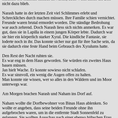
nicht dazu blieb.
Narash hatte in der letzten Zeit viel Schlimmes erlebt und
Schreckliches durch machen müssen. Ihre Familie schien vernichtet.
Freunde waren brutal ermordet worden. Die ständige Bedrohung
war auch zehrend. Doch Narash liess sich nichts anmerken. Es war
gut, dass sie in Lapilla in einem jungen Körper lebte. Dadurch war
sie hier ein körperlich starker Xyral. Die kindliche Fantasie, sie
loderte noch in ihr. Das konnte sicher nur gut für ihre Sache sein, da
sie dadurch eine feste Hand beim Gebrauch des Xyralums hatte.
Den Rest der Nacht ruhten sie.
Es war eng in dem Haus geworden. Sie würden ein zweites Haus
bauen müssen.
Jan hielt Wache. Er konnte sowieso nicht schlafen.
Es war sinnvoll, ein wenig die Augen offen zu halten.
Man konnte nie wissen, wer so alles in den Wäldern und im Moor
unterwegs war.
Am Morgen brachen Narash und Naham ins Dorf auf.
Naham wollte die Dorfbewohner von Binas Haus ablenken. So
wollte er angeben, dass seine beiden Freunde ohne ihn
aufgebrochen waren, um in die entfernte Stadt Sonnenfeld zu
gelangen. Sie wollten Ausschau nach einer ebenso hübschen Frau