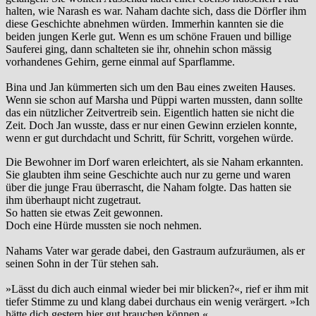
halten, wie Narash es war. Naham dachte sich, dass die Dörfler ihm
diese Geschichte abnehmen würden. Immerhin kannten sie die
beiden jungen Kerle gut. Wenn es um schöne Frauen und billige
Sauferei ging, dann schalteten sie ihr, ohnehin schon mässig
vorhandenes Gehirn, gerne einmal auf Sparflamme.
Bina und Jan kümmerten sich um den Bau eines zweiten Hauses.
Wenn sie schon auf Marsha und Püppi warten mussten, dann sollte
das ein nützlicher Zeitvertreib sein. Eigentlich hatten sie nicht die
Zeit. Doch Jan wusste, dass er nur einen Gewinn erzielen konnte,
wenn er gut durchdacht und Schritt, für Schritt, vorgehen würde.
Die Bewohner im Dorf waren erleichtert, als sie Naham erkannten.
Sie glaubten ihm seine Geschichte auch nur zu gerne und waren
über die junge Frau überrascht, die Naham folgte. Das hatten sie
ihm überhaupt nicht zugetraut.
So hatten sie etwas Zeit gewonnen.
Doch eine Hürde mussten sie noch nehmen.
Nahams Vater war gerade dabei, den Gastraum aufzuräumen, als er
seinen Sohn in der Tür stehen sah.
»Lässt du dich auch einmal wieder bei mir blicken?«, rief er ihm mit
tiefer Stimme zu und klang dabei durchaus ein wenig verärgert. »Ich
hätte dich gestern hier gut brauchen können.«