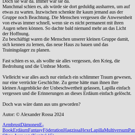
Doch sie war da. Immer war sie da.
Manchmal schien es, als würde sie dort geduldig ausharren, um auf
etwas zu warten. Inzwischen schenkte ihr kaum jemand aus der
Gruppe noch Beachtung. Die Menschen vergessen die Anwesenheit
von etwas immer schnell, wenn sie es nicht permanent mit ihren
Augen sehen können. So dachte bald niemand mehr an das Licht
der Hoffnung.
Zu beschäftigt waren die Menschen unserer kleinen Gruppe damit,
sich kennen zu lernen, das neue Haus zu bauen und das
Trainingslager zu planen.
Fast schien es so, als wollte sie alles vergessen, den Krieg, die
Bedrohung und die Umbrae Mortis.
Vielleicht war alles auch nur einfach ein schlimmer Traum gewesen,
nur eine verrückte Geschichte. Zu gerne hätte man ihnen ihre
kleinen Augenblicke der Unbeschwertheit gelassen, Lapilla einfach
vergessen und die Erinnerungen an dieses Erdäum einfach gelöscht.
Doch was wäre dann aus uns geworden?
Autor: © Alexander Rossa 2024
Armbrust
Dämonen
E-
Book
Erdäum
Fantasy
Föderation
Hagzissa
Hexe
Lapilla
Multiversum
Par