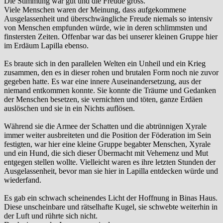
Die Stimmung war gut und die Freude gross.
Viele Menschen waren der Meinung, dass aufgekommene
Ausgelassenheit und überschwängliche Freude niemals so intensiv
von Menschen empfunden würde, wie in deren schlimmsten und
finstersten Zeiten. Offenbar war das bei unserer kleinen Gruppe hier
im Erdäum Lapilla ebenso.
Es braute sich in den parallelen Welten ein Unheil und ein Krieg
zusammen, den es in dieser rohen und brutalen Form noch nie zuvor
gegeben hatte. Es war eine innere Auseinandersetzung, aus der
niemand entkommen konnte. Sie konnte die Träume und Gedanken
der Menschen besetzen, sie vernichten und töten, ganze Erdäen
auslöschen und sie in ein Nichts auflösen.
Während sie die Armee der Schatten und die abtrünnigen Xyrale
immer weiter ausbreiteten und die Position der Föderation im Sein
festigten, war hier eine kleine Gruppe begabter Menschen, Xyrale
und ein Hund, die sich dieser Übermacht mit Vehemenz und Mut
entgegen stellen wollte. Vielleicht waren es ihre letzten Stunden der
Ausgelassenheit, bevor man sie hier in Lapilla entdecken würde und
wiederfand.
Es gab ein schwach scheinendes Licht der Hoffnung in Binas Haus.
Diese unscheinbare und rätselhafte Kugel, sie schwebte weiterhin in
der Luft und rührte sich nicht.