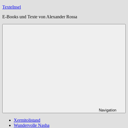
Zum
TexteInsel
Inhalt
E-Books und Texte von Alexander Rossa
springen
Navigation
Xermitolistand
Wundervolle Nasha