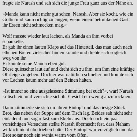
fragte sie Narash und sah sich die junge Frau ganz aus der Nähe an.
»Manda kann nicht mehr gut sehen, Narash. Aber sie kocht, wie ein
Göttin und kann richtig zu langen, wenn einem betrunkenen Gast
ihr Essen nicht schmecken mag.«
Wolf musste wieder laut lachen, als Manda an ihm vorbei
schaukelte.
Er gab ihr einen lauten Klaps auf das Hinterteil, das man auch nach
etlichen Bieren zielsicher finden konnte und drehte sich sogleich
weg von ihr.
Er kannte seine Manda eben gut.
Diese quietschte laut auf und dreht sich zu ihm, um ihm eine kräftige
Ohrfeige zu geben. Doch er war natürlich schneller und konnte sich
vor Lachen kaum mehr auf den Beinen halten.
»Ist immer so eine ausgelassene Stimmung bei euch?«, warf Narash
kritisch ein und versuchte sich ihr Gesicht ein wenig abzutrocknen.
Dann kümmerte sie sich um ihren Eintopf und das riesige Stück
Brot, das neben der Suppe auf dem Tisch lag. Beides sah nicht sehr
einladend und sogar fast zum Ekeln aus. Doch nach ein paar
vorsichtigen Versuchen stellte Narash überrascht fest, dass Naham
wirklich nicht übertrieben hatte. Der Eintopf war vorzüglich und das
Brot sogar noch ein wenig warm vom Ofen.