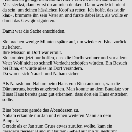
Mist steckst, dann wirst du an mich denken. Dann werde ich nicht
da sein, um deinen hässlichen Kopf zu retten. Ich hoffe, das ist dir
klar.«, brummte ihn sein Vater an und furzte dabei laut, als wollte er
damit das Gesagte signieren.
Damit war die Sache entschieden.
Sie brachen wenige Minuten später auf, um wieder zu Bina zurück
zu kehren.
Ihre Mission in Dorf war erfüllt.
Sie konnten jetzt nur hoffen, dass die Dorfbewohner und vor allem
Vater Wolf nicht so schnell Verdacht schöpfen würden. Ein Besuch
bei Bina, er würde alles im Dorf verändern.
Da waren sich Narash und Naham sicher.
Als Narash und Naham beim Haus von Bina ankamen, war die
Dämmerung bereits angebrochen. Man konnte an dem Bauplatz vor
Binas Haus bereits ganz gut erkennen, dass dort ein Haus entstehen
sollte.
Bina bereitete gerade das Abendessen zu.
Naham erkannte nur Jan und einen weiteren Mann an dem
Bauplatz.
Gerade als er Jan zum Gruss etwas zurufen wollte, kam ein
geradezu riesiger Hund mit lautem Gebell auf ihn zu gestürmt.