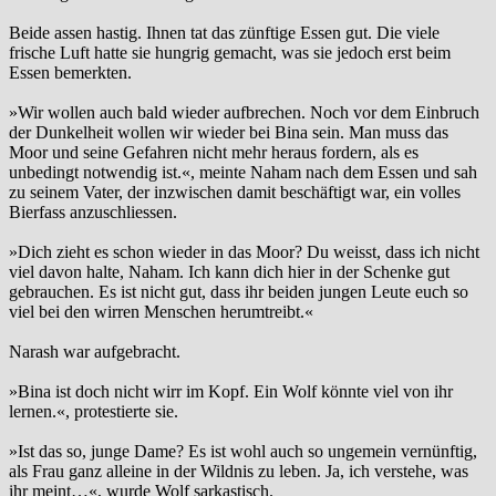
Beide assen hastig. Ihnen tat das zünftige Essen gut. Die viele
frische Luft hatte sie hungrig gemacht, was sie jedoch erst beim
Essen bemerkten.
»Wir wollen auch bald wieder aufbrechen. Noch vor dem Einbruch
der Dunkelheit wollen wir wieder bei Bina sein. Man muss das
Moor und seine Gefahren nicht mehr heraus fordern, als es
unbedingt notwendig ist.«, meinte Naham nach dem Essen und sah
zu seinem Vater, der inzwischen damit beschäftigt war, ein volles
Bierfass anzuschliessen.
»Dich zieht es schon wieder in das Moor? Du weisst, dass ich nicht
viel davon halte, Naham. Ich kann dich hier in der Schenke gut
gebrauchen. Es ist nicht gut, dass ihr beiden jungen Leute euch so
viel bei den wirren Menschen herumtreibt.«
Narash war aufgebracht.
»Bina ist doch nicht wirr im Kopf. Ein Wolf könnte viel von ihr
lernen.«, protestierte sie.
»Ist das so, junge Dame? Es ist wohl auch so ungemein vernünftig,
als Frau ganz alleine in der Wildnis zu leben. Ja, ich verstehe, was
ihr meint…«, wurde Wolf sarkastisch.