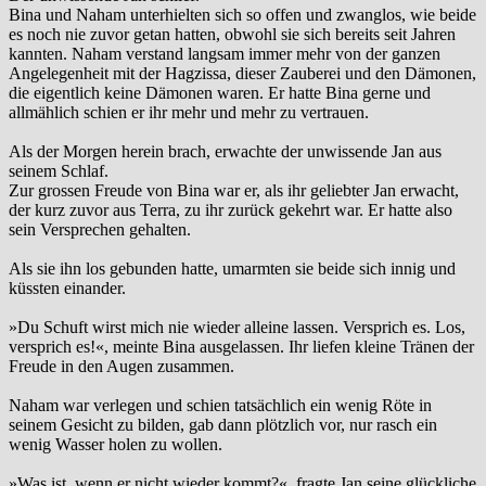
Bina und Naham unterhielten sich so offen und zwanglos, wie beide
es noch nie zuvor getan hatten, obwohl sie sich bereits seit Jahren
kannten. Naham verstand langsam immer mehr von der ganzen
Angelegenheit mit der Hagzissa, dieser Zauberei und den Dämonen,
die eigentlich keine Dämonen waren. Er hatte Bina gerne und
allmählich schien er ihr mehr und mehr zu vertrauen.
Als der Morgen herein brach, erwachte der unwissende Jan aus
seinem Schlaf.
Zur grossen Freude von Bina war er, als ihr geliebter Jan erwacht,
der kurz zuvor aus Terra, zu ihr zurück gekehrt war. Er hatte also
sein Versprechen gehalten.
Als sie ihn los gebunden hatte, umarmten sie beide sich innig und
küssten einander.
»Du Schuft wirst mich nie wieder alleine lassen. Versprich es. Los,
versprich es!«, meinte Bina ausgelassen. Ihr liefen kleine Tränen der
Freude in den Augen zusammen.
Naham war verlegen und schien tatsächlich ein wenig Röte in
seinem Gesicht zu bilden, gab dann plötzlich vor, nur rasch ein
wenig Wasser holen zu wollen.
»Was ist, wenn er nicht wieder kommt?«, fragte Jan seine glückliche