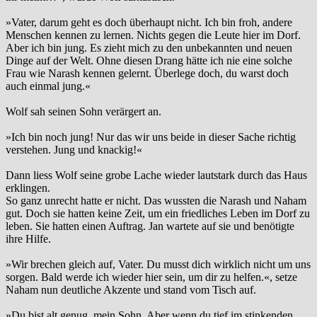
»Vater, darum geht es doch überhaupt nicht. Ich bin froh, andere
Menschen kennen zu lernen. Nichts gegen die Leute hier im Dorf.
Aber ich bin jung. Es zieht mich zu den unbekannten und neuen
Dinge auf der Welt. Ohne diesen Drang hätte ich nie eine solche
Frau wie Narash kennen gelernt. Überlege doch, du warst doch
auch einmal jung.«
Wolf sah seinen Sohn verärgert an.
»Ich bin noch jung! Nur das wir uns beide in dieser Sache richtig
verstehen. Jung und knackig!«
Dann liess Wolf seine grobe Lache wieder lautstark durch das Haus
erklingen.
So ganz unrecht hatte er nicht. Das wussten die Narash und Naham
gut. Doch sie hatten keine Zeit, um ein friedliches Leben im Dorf zu
leben. Sie hatten einen Auftrag. Jan wartete auf sie und benötigte
ihre Hilfe.
»Wir brechen gleich auf, Vater. Du musst dich wirklich nicht um uns
sorgen. Bald werde ich wieder hier sein, um dir zu helfen.«, setze
Naham nun deutliche Akzente und stand vom Tisch auf.
»Du bist alt genug, mein Sohn. Aber wenn du tief im stinkenden