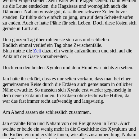
werden Fragen stellen. Sein Vater wird Fragen stellen. Dann werden
sie die Leute entdecken, die Hagzissas und womöglich auch die
Dämonen. Naham wusste gut, dass ihnen schwere Zeiten bevor
standen. Er fühlte sich einfach zu jung, um auf dem Scheiterhaufen
zu enden. Auch er hatte Pläne für sein Leben. Doch diese lösten sich
gerade in Luft auf.
Den ganzen Tag über ruhten sie sich aus und schliefen.
Endlich einmal verlief ein Tag ohne Zwischenfälle.
Bina nutzte die
Zeit
dazu, ein wenig aufzuräumen und sich auf die
Ankunft der Gäste vorzubereiten.
Doch von den beiden Xyralen und dem Hund war nichts zu sehen.
Jan hatte ihr erklärt, dass es nur selten vorkam, dass man bei einer
gemeinsamen Reise durch die Erdäen auch gemeinsam in örtlicher
Nähe erwachte. So mussten sich Xyrale erst wieder gegenseitig in
dem neuen Erdäum finden. In Erdäen ohne technische Hilfen, da
war das fast immer recht aufwendig und langwierig.
Am Abend sassen sie schliesslich zusammen.
Jan erzählte Bina und Naham von den Ereignissen in Terra. Auch
weihte er beide ein wenig mehr in die Geschichte des Xyralums und
die Erdäen ein und erzählte ihnen, wie alles zusammen hing. Naham