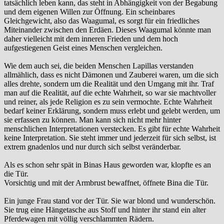
tatsächlich leben kann, das steht in Abhängigkeit von der Begabung
und dem eigenen Willen zur Öffnung. Ein scheinbares
Gleichgewicht, also das Waagumal, es sorgt für ein friedliches
Miteinander zwischen den Erdäen. Dieses Waagumal könnte man
daher vielleicht mit dem inneren Frieden und dem hoch
aufgestiegenen Geist eines Menschen vergleichen.
Wie dem auch sei, die beiden Menschen Lapillas verstanden
allmählich, dass es nicht Dämonen und Zauberei waren, um die sich
alles drehte, sondern um die Realität und den Umgang mit ihr. Traf
man auf die Realität, auf die echte Wahrheit, so war sie machtvoller
und reiner, als jede Religion es zu sein vermochte. Echte Wahrheit
bedarf keiner Erklärung, sondern muss erlebt und gelebt werden, um
sie erfassen zu können. Man kann sich nicht mehr hinter
menschlichen Interpretationen verstecken. Es gibt für echte Wahrheit
keine Interpretation. Sie steht immer und jederzeit für sich selbst, ist
extrem gnadenlos und nur durch sich selbst veränderbar.
Als es schon sehr spät in Binas Haus geworden war, klopfte es an
die Tür.
Vorsichtig und mit der Armbrust bewaffnet, öffnete Bina die Tür.
Ein junge Frau stand vor der Tür. Sie war blond und wunderschön.
Sie trug eine Hängetasche aus Stoff und hinter ihr stand ein alter
Pferdewagen mit völlig verschlammten Rädern.