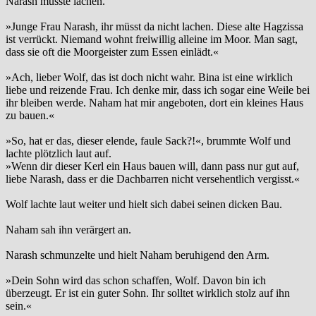
Narash musste lachen.
»Junge Frau Narash, ihr müsst da nicht lachen. Diese alte Hagzissa
ist verrückt. Niemand wohnt freiwillig alleine im Moor. Man sagt,
dass sie oft die Moorgeister zum Essen einlädt.«
»Ach, lieber Wolf, das ist doch nicht wahr. Bina ist eine wirklich
liebe und reizende Frau. Ich denke mir, dass ich sogar eine Weile bei
ihr bleiben werde. Naham hat mir angeboten, dort ein kleines Haus
zu bauen.«
»So, hat er das, dieser elende, faule Sack?!«, brummte Wolf und
lachte plötzlich laut auf.
»Wenn dir dieser Kerl ein Haus bauen will, dann pass nur gut auf,
liebe Narash, dass er die Dachbarren nicht versehentlich vergisst.«
Wolf lachte laut weiter und hielt sich dabei seinen dicken Bau.
Naham sah ihn verärgert an.
Narash schmunzelte und hielt Naham beruhigend den Arm.
»Dein Sohn wird das schon schaffen, Wolf. Davon bin ich
überzeugt. Er ist ein guter Sohn. Ihr solltet wirklich stolz auf ihn
sein.«