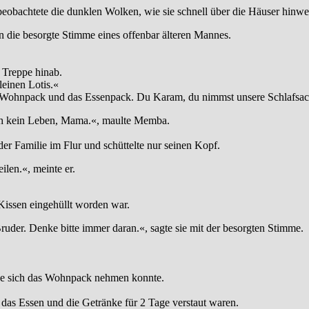
beobachtete die dunklen Wolken, wie sie schnell über die Häuser hinw
n die besorgte Stimme eines offenbar älteren Mannes.
e Treppe hinab.
leinen Lotis.«
Wohnpack und das Essenpack. Du Karam, du nimmst unsere Schlafsache
och kein Leben, Mama.«, maulte Memba.
der Familie im Flur und schüttelte nur seinen Kopf.
len.«, meinte er.
 Kissen eingehüllt worden war.
ruder. Denke bitte immer daran.«, sagte sie mit der besorgten Stimme.
iese sich das Wohnpack nehmen konnte.
das Essen und die Getränke für 2 Tage verstaut waren.