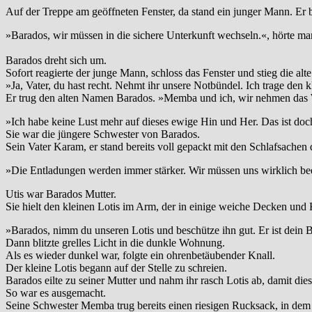
Auf der Treppe am geöffneten Fenster, da stand ein junger Mann. Er 
»Barados, wir müssen in die sichere Unterkunft wechseln.«, hörte ma
Barados dreht sich um.
Sofort reagierte der junge Mann, schloss das Fenster und stieg die alt
»Ja, Vater, du hast recht. Nehmt ihr unsere Notbündel. Ich trage den k
Er trug den alten Namen Barados. »Memba und ich, wir nehmen das 
»Ich habe keine Lust mehr auf dieses ewige Hin und Her. Das ist d
Sie war die jüngere Schwester von Barados.
Sein Vater Karam, er stand bereits voll gepackt mit den Schlafsachen 
»Die Entladungen werden immer stärker. Wir müssen uns wirklich beei
Utis war Barados Mutter.
Sie hielt den kleinen Lotis im Arm, der in einige weiche Decken und
»Barados, nimm du unseren Lotis und beschütze ihn gut. Er ist dein B
Dann blitzte grelles Licht in die dunkle Wohnung.
Als es wieder dunkel war, folgte ein ohrenbetäubender Knall.
Der kleine Lotis begann auf der Stelle zu schreien.
Barados eilte zu seiner Mutter und nahm ihr rasch Lotis ab, damit d
So war es ausgemacht.
Seine Schwester Memba trug bereits einen riesigen Rucksack, in dem 