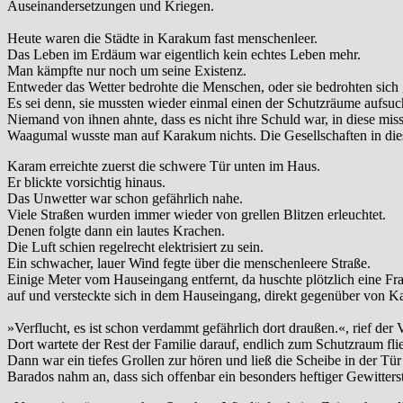
Auseinandersetzungen und Kriegen.
Heute waren die Städte in Karakum fast menschenleer.
Das Leben im Erdäum war eigentlich kein echtes Leben mehr.
Man kämpfte nur noch um seine Existenz.
Entweder das Wetter bedrohte die Menschen, oder sie bedrohten sich 
Es sei denn, sie mussten wieder einmal einen der Schutzräume aufsuch
Niemand von ihnen ahnte, dass es nicht ihre Schuld war, in diese mi
Waagumal wusste man auf Karakum nichts. Die Gesellschaften in dieser
Karam erreichte zuerst die schwere Tür unten im Haus.
Er blickte vorsichtig hinaus.
Das Unwetter war schon gefährlich nahe.
Viele Straßen wurden immer wieder von grellen Blitzen erleuchtet.
Denen folgte dann ein lautes Krachen.
Die Luft schien regelrecht elektrisiert zu sein.
Ein schwacher, lauer Wind fegte über die menschenleere Straße.
Einige Meter vom Hauseingang entfernt, da huschte plötzlich eine Fr
auf und versteckte sich in dem Hauseingang, direkt gegenüber von K
»Verflucht, es ist schon verdammt gefährlich dort draußen.«, rief der 
Dort wartete der Rest der Familie darauf, endlich zum Schutzraum fl
Dann war ein tiefes Grollen zur hören und ließ die Scheibe in der Tür
Barados nahm an, dass sich offenbar ein besonders heftiger Gewitters