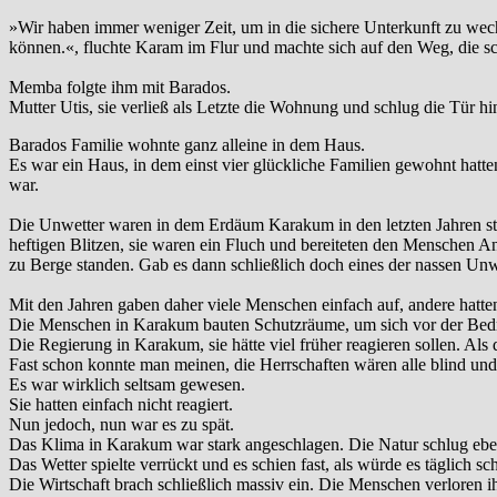
»Wir haben immer weniger Zeit, um in die sichere Unterkunft zu wec
können.«, fluchte Karam im Flur und machte sich auf den Weg, die sc
Memba folgte ihm mit Barados.
Mutter Utis, sie verließ als Letzte die Wohnung und schlug die Tür hin
Barados Familie wohnte ganz alleine in dem Haus.
Es war ein Haus, in dem einst vier glückliche Familien gewohnt hatten
war.
Die Unwetter waren in dem Erdäum Karakum in den letzten Jahren stets
heftigen Blitzen, sie waren ein Fluch und bereiteten den Menschen A
zu Berge standen. Gab es dann schließlich doch eines der nassen Unwet
Mit den Jahren gaben daher viele Menschen einfach auf, andere hatten
Die Menschen in Karakum bauten Schutzräume, um sich vor der Bed
Die Regierung in Karakum, sie hätte viel früher reagieren sollen. 
Fast schon konnte man meinen, die Herrschaften wären alle blind und t
Es war wirklich seltsam gewesen.
Sie hatten einfach nicht reagiert.
Nun jedoch, nun war es zu spät.
Das Klima in Karakum war stark angeschlagen. Die Natur schlug ebe
Das Wetter spielte verrückt und es schien fast, als würde es täglich 
Die Wirtschaft brach schließlich massiv ein. Die Menschen verloren ih