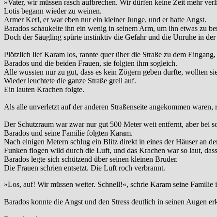
»Vater, wir müssen rasch aufbrechen. Wir dürfen keine Zeit mehr verl
Lotis begann wieder zu weinen.
Armer Kerl, er war eben nur ein kleiner Junge, und er hatte Angst.
Barados schaukelte ihn ein wenig in seinem Arm, um ihn etwas zu be
Doch der Säugling spürte instinktiv die Gefahr und die Unruhe in der
Plötzlich lief Karam los, rannte quer über die Straße zu dem Eingang
Barados und die beiden Frauen, sie folgten ihm sogleich.
Alle wussten nur zu gut, dass es kein Zögern geben durfte, wollten s
Wieder leuchtete die ganze Straße grell auf.
Ein lauten Krachen folgte.
Als alle unverletzt auf der anderen Straßenseite angekommen waren, ra
Der Schutzraum war zwar nur gut 500 Meter weit entfernt, aber bei s
Barados und seine Familie folgten Karam.
Nach einigen Metern schlug ein Blitz direkt in eines der Häuser an der
Funken flogen wild durch die Luft, und das Krachen war so laut, da
Barados legte sich schützend über seinen kleinen Bruder.
Die Frauen schrien entsetzt. Die Luft roch verbrannt.
»Los, auf! Wir müssen weiter. Schnell!«, schrie Karam seine Familie 
Barados konnte die Angst und den Stress deutlich in seinen Augen er