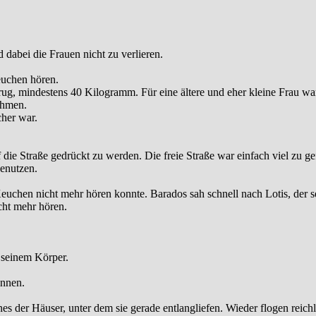
 dabei die Frauen nicht zu verlieren.
Keuchen hören.
g, mindestens 40 Kilogramm. Für eine ältere und eher kleine Frau wa
ehmen.
cher war.
die Straße gedrückt zu werden. Die freie Straße war einfach viel zu gef
benutzen.
euchen nicht mehr hören konnte. Barados sah schnell nach Lotis, der 
cht mehr hören.
 seinem Körper.
ennen.
nes der Häuser, unter dem sie gerade entlangliefen. Wieder flogen reic