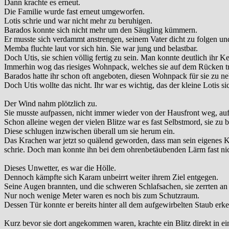
Dann krachte es erneut.
Die Familie wurde fast erneut umgeworfen.
Lotis schrie und war nicht mehr zu beruhigen.
Barados konnte sich nicht mehr um den Säugling kümmern.
Er musste sich verdammt anstrengen, seinem Vater dicht zu folgen und
Memba fluchte laut vor sich hin. Sie war jung und belastbar.
Doch Utis, sie schien völlig fertig zu sein. Man konnte deutlich ihr 
Immerhin wog das riesiges Wohnpack, welches sie auf dem Rücken tru
Barados hatte ihr schon oft angeboten, diesen Wohnpack für sie zu n
Doch Utis wollte das nicht. Ihr war es wichtig, das der kleine Lotis si
Der Wind nahm plötzlich zu.
Sie musste aufpassen, nicht immer wieder von der Hausfront weg, auf 
Schon alleine wegen der vielen Blitze war es fast Selbstmord, sie zu 
Diese schlugen inzwischen überall um sie herum ein.
Das Krachen war jetzt so quälend geworden, dass man sein eigenes K
schrie. Doch man konnte ihn bei dem ohrenbetäubenden Lärm fast ni
Dieses Unwetter, es war die Hölle.
Dennoch kämpfte sich Karam unbeirrt weiter ihrem Ziel entgegen.
Seine Augen brannten, und die schweren Schlafsachen, sie zerrten an
Nur noch wenige Meter waren es noch bis zum Schutzraum.
Dessen Tür konnte er bereits hinter all dem aufgewirbelten Staub erk
Kurz bevor sie dort angekommen waren, krachte ein Blitz direkt in ei