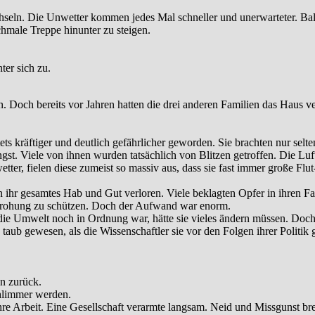
hseln. Die Unwetter kommen jedes Mal schneller und unerwarteter. Bal
hmale Treppe hinunter zu steigen.
ter sich zu.
. Doch bereits vor Jahren hatten die drei anderen Familien das Haus ve
 kräftiger und deutlich gefährlicher geworden. Sie brachten nur selten
ngst. Viele von ihnen wurden tatsächlich von Blitzen getroffen. Die 
ter, fielen diese zumeist so massiv aus, dass sie fast immer große Flu
 ihr gesamtes Hab und Gut verloren. Viele beklagten Opfer in ihren Fa
rohung zu schützen. Doch der Aufwand war enorm.
Als die Umwelt noch in Ordnung war, hätte sie vieles ändern müssen. 
aub gewesen, als die Wissenschaftler sie vor den Folgen ihrer Politik 
n zurück.
schlimmer werden.
re Arbeit. Eine Gesellschaft verarmte langsam. Neid und Missgunst breit