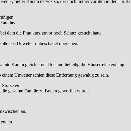
ieren.«, rief er Karam nervös zu, der noch immer vor ihm in der Tür sta
ruhigen.
 Familie.
, bei dem die Frau kurz zuvor noch Schutz gesucht hatte.
ie alle das Unwetter unbeschadet überleben.
nnte Karam gleich erneut los und lief eilig die Häuserreihe entlang.
o einem Unwetter schien diese Entfernung gewaltig zu sein.
 Straße ein.
ss die gesamte Familie zu Boden geworfen wurde.
inzwischen an.
kennen.