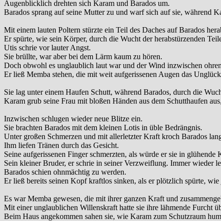
Augenblicklich drehten sich Karam und Barados um.
Barados sprang auf seine Mutter zu und warf sich auf sie, während Ka
Mit einem lauten Poltern stürzte ein Teil des Daches auf Barados her
Er spürte, wie sein Körper, durch die Wucht der herabstürzenden Tei
Utis schrie vor lauter Angst.
Sie brüllte, war aber bei dem Lärm kaum zu hören.
Doch obwohl es unglaublich laut war und der Wind inzwischen ohrenb
Er ließ Memba stehen, die mit weit aufgerissenen Augen das Unglück 
Sie lag unter einem Haufen Schutt, während Barados, durch die Wucht
Karam grub seine Frau mit bloßen Händen aus dem Schutthaufen aus, 
Inzwischen schlugen wieder neue Blitze ein.
Sie brachten Barados mit dem kleinen Lotis in üble Bedrängnis.
Unter großen Schmerzen und mit allerletzter Kraft kroch Barados lan
Ihm liefen Tränen durch das Gesicht.
Seine aufgerissenen Finger schmerzten, als würde er sie in glühende 
Sein kleiner Bruder, er schrie in seiner Verzweiflung. Immer wieder le
Barados schien ohnmächtig zu werden.
Er ließ bereits seinen Kopf kraftlos sinken, als er plötzlich spürte, w
Es war Memba gewesen, die mit ihrer ganzen Kraft und zusammengebi
Mit einer unglaublichen Willenskraft hatte sie ihre lähmende Furcht 
Beim Haus angekommen sahen sie, wie Karam zum Schutzraum hump