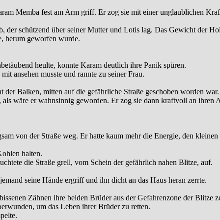
ram Memba fest am Arm griff. Er zog sie mit einer unglaublichen Kraft
ab, der schützend über seiner Mutter und Lotis lag. Das Gewicht der H
le, herum geworfen wurde.
etäubend heulte, konnte Karam deutlich ihre Panik spüren.
mit ansehen musste und rannte zu seiner Frau.
 der Balken, mitten auf die gefährliche Straße geschoben worden war.
als wäre er wahnsinnig geworden. Er zog sie dann kraftvoll an ihren 
gsam von der Straße weg. Er hatte kaum mehr die Energie, den kleinen L
Kohlen halten.
uchtete die Straße grell, vom Schein der gefährlich nahen Blitze, auf.
ie jemand seine Hände ergriff und ihn dicht an das Haus heran zerrte.
ssenen Zähnen ihre beiden Brüder aus der Gefahrenzone der Blitze z
überwunden, um das Leben ihrer Brüder zu retten.
elte.