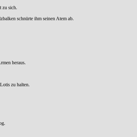
 zu sich.
olzbalken schnürte ihm seinen Atem ab.
Armen heraus.
otis zu halten.
og.