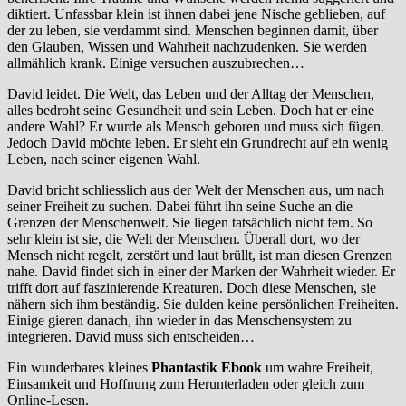
diktiert. Unfassbar klein ist ihnen dabei jene Nische geblieben, auf
der zu leben, sie verdammt sind. Menschen beginnen damit, über
den Glauben, Wissen und Wahrheit nachzudenken. Sie werden
allmählich krank. Einige versuchen auszubrechen…
David leidet. Die Welt, das Leben und der Alltag der Menschen,
alles bedroht seine Gesundheit und sein Leben. Doch hat er eine
andere Wahl? Er wurde als Mensch geboren und muss sich fügen.
Jedoch David möchte leben. Er sieht ein Grundrecht auf ein wenig
Leben, nach seiner eigenen Wahl.
David bricht schliesslich aus der Welt der Menschen aus, um nach
seiner Freiheit zu suchen. Dabei führt ihn seine Suche an die
Grenzen der Menschenwelt. Sie liegen tatsächlich nicht fern. So
sehr klein ist sie, die Welt der Menschen. Überall dort, wo der
Mensch nicht regelt, zerstört und laut brüllt, ist man diesen Grenzen
nahe. David findet sich in einer der Marken der Wahrheit wieder. Er
trifft dort auf faszinierende Kreaturen. Doch diese Menschen, sie
nähern sich ihm beständig. Sie dulden keine persönlichen Freiheiten.
Einige gieren danach, ihn wieder in das Menschensystem zu
integrieren. David muss sich entscheiden…
Ein wunderbares kleines
Phantastik
Ebook
um wahre Freiheit,
Einsamkeit und Hoffnung zum Herunterladen oder gleich zum
Online-Lesen.