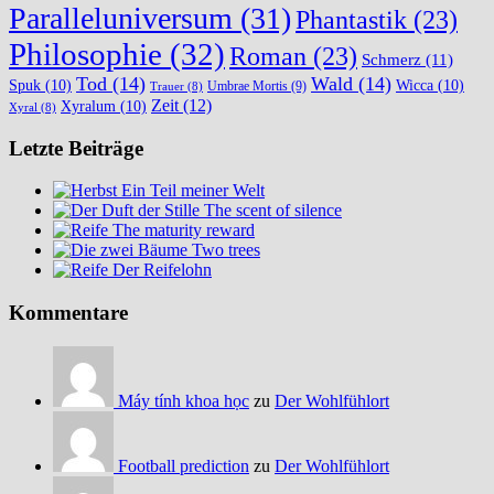
Paralleluniversum
(31)
Phantastik
(23)
Philosophie
(32)
Roman
(23)
Schmerz
(11)
Tod
(14)
Wald
(14)
Spuk
(10)
Wicca
(10)
Umbrae Mortis
(9)
Trauer
(8)
Zeit
(12)
Xyralum
(10)
Xyral
(8)
Letzte Beiträge
Ein Teil meiner Welt
The scent of silence
The maturity reward
Two trees
Der Reifelohn
Kommentare
Máy tính khoa học
zu
Der Wohlfühlort
Football prediction
zu
Der Wohlfühlort