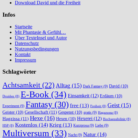
Download David und die Freiheit
Infos
Startseite
Mit Phantasie & Gefühl…
Über TexteInsel und Autor
Datenschutz
Nutzungsbedingungen
Kontakt
Impressum
Schlagwörter
Achtsamkeit
(22)
Alltag
(15)
David
(10)
Dark Fantasy
(9)
E-Book
(34)
Einsamkeit
(12)
Erdäum
(10)
Druiden
(8)
Fantasy
(30)
Geist
(15)
free
(13)
Experiment
(9)
Freiheit
(8)
Gesellschaft
(11)
Geister
(10)
Gespenst
(10)
gratis
(9)
Hagazussa
(8)
Hexe
(16)
Hexerei
(12)
Hagzissa
(11)
Hexen
(10)
Hochsensibilität
(8)
Kostenlos
(14)
Krieg
(13)
Kurzprosa
(9)
Liebe
(9)
HSP
(8)
Multiversum
(33)
Natur
(14)
Nacht
(9)