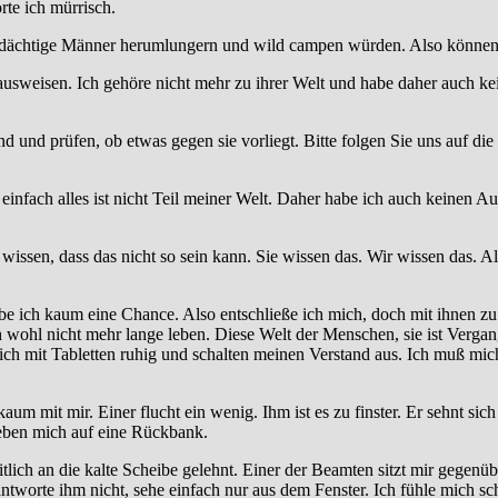
rte ich mürrisch.
 verdächtige Männer herumlungern und wild campen würden. Also können
 ausweisen. Ich gehöre nicht mehr zu ihrer Welt und habe daher auch 
ind und prüfen, ob etwas gegen sie vorliegt. Bitte folgen Sie uns auf di
 einfach alles ist nicht Teil meiner Welt. Daher habe ich auch keinen 
wissen, dass das nicht so sein kann. Sie wissen das. Wir wissen das. Als
habe ich kaum eine Chance. Also entschließe ich mich, doch mit ihnen zu
h wohl nicht mehr lange leben. Diese Welt der Menschen, sie ist Verga
mich mit Tabletten ruhig und schalten meinen Verstand aus. Ich muß mich
aum mit mir. Einer flucht ein wenig. Ihm ist es zu finster. Er sehnt
hieben mich auf eine Rückbank.
eitlich an die kalte Scheibe gelehnt. Einer der Beamten sitzt mir ge
antworte ihm nicht, sehe einfach nur aus dem Fenster. Ich fühle mich s