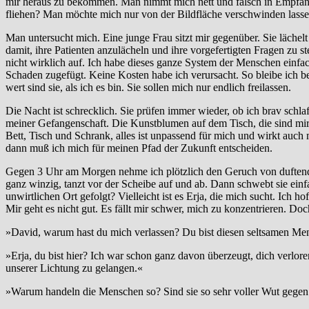
mir heraus zu bekommen. Man nimmt mich nett und falsch in Empfang
fliehen? Man möchte mich nur von der Bildfläche verschwinden lasse
Man untersucht mich. Eine junge Frau sitzt mir gegenüber. Sie lächelt 
damit, ihre Patienten anzulächeln und ihre vorgefertigten Fragen zu 
nicht wirklich auf. Ich habe dieses ganze System der Menschen einfa
Schaden zugefügt. Keine Kosten habe ich verursacht. So bleibe ich be
wert sind sie, als ich es bin. Sie sollen mich nur endlich freilassen.
Die Nacht ist schrecklich. Sie prüfen immer wieder, ob ich brav schla
meiner Gefangenschaft. Die Kunstblumen auf dem Tisch, die sind mir w
Bett, Tisch und Schrank, alles ist unpassend für mich und wirkt auch
dann muß ich mich für meinen Pfad der Zukunft entscheiden.
Gegen 3 Uhr am Morgen nehme ich plötzlich den Geruch von duftenden
ganz winzig, tanzt vor der Scheibe auf und ab. Dann schwebt sie einf
unwirtlichen Ort gefolgt? Vielleicht ist es Erja, die mich sucht. Ich h
Mir geht es nicht gut. Es fällt mir schwer, mich zu konzentrieren. Do
»David, warum hast du mich verlassen? Du bist diesen seltsamen Men
»Erja, du bist hier? Ich war schon ganz davon überzeugt, dich verlo
unserer Lichtung zu gelangen.«
»Warum handeln die Menschen so? Sind sie so sehr voller Wut gegen