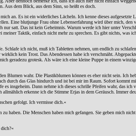
. Aber dennoch bemerke ich, dass ich auch hier nicht einfach weggeh
n. Aus dem Blick, aus dem Sinn, so heißt es doch.
mich an. Es ist ein widerliches Lächeln. Ich kenne dieses aufgesetzte Lä
stellen. Eine blutjunge Frau ohne Lebenserfahrung wird über mich, den 
ch nur satt. Das ist kein Geheimnis. Warum werde ich hier unter Vers
i meiner Taktik, einfach nicht mehr zu sprechen. Es gibt nichts, was 
fe. Schlafe ich nicht, muß ich Tabletten nehmen, um endlich zu schlafe
irklich kein Trost. Das Abendessen habe ich verschmäht. Abgepacktes E
 mich geradezu grotesk. Als wäre ich eine kleine Puppe in einem winzi
 Blumen wahr. Die Plastikblumen können es eher nicht sein. Ich hebe
ach durch das Glas hindurch und ist bei mir im Raum. Sofort kommt mir
offe es insgeheim. Dann nehme ich dieses schrille Pfeifen wahr, das ich 
ch allmählich erkenne ich die Stimme Erjas in dem Geräusch. Immer deutl
schen gefolgt. Ich vermisse dich.«
ren zu haben. Die Menschen haben mich gefangen. Sie geben mich nicht
 dich?«