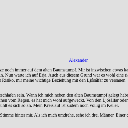
Alexander
itze noch immer auf dem alten Baumstumpf. Mir ist inzwischen etwas ka
in. Nun warte ich auf Erja. Auch aus diesem Grund war es wohl eine ri
Risiko, mir meine wichtige Beziehung mit den Ljósálfar zu versauen, 
ngeschlafen sein. Wann ich mich neben den alten Baumstumpf gelegt habe,
chen vom Regen, es hat mich wohl aufgeweckt. Von den Ljósálfar oder Er
hlt es sich so an. Mein Kreislauf ist zudem noch völlig im Keller.
timme hinter mir. Als ich mich umdrehe, sehe ich drei Männer. Einer d