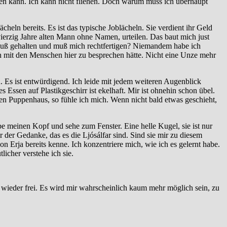
en kann. Ich kann nicht fliehen. Doch warum muss ich überhaupt
cheln bereits. Es ist das typische Joblächeln. Sie verdient ihr Geld
vierzig Jahre alten Mann ohne Namen, urteilen. Das baut mich just
chluß gehalten und muß mich rechtfertigen? Niemandem habe ich
ich mit den Menschen hier zu besprechen hätte. Nicht eine Unze mehr
n. Es ist entwürdigend. Ich leide mit jedem weiteren Augenblick
ssen auf Plastikgeschirr ist ekelhaft. Mir ist ohnehin schon übel.
gen Puppenhaus, so fühle ich mich. Wenn nicht bald etwas geschieht,
 meinen Kopf und sehe zum Fenster. Eine helle Kugel, sie ist nur
 der Gedanke, das es die Ljósálfar sind. Sind sie mir zu diesem
von Erja bereits kenne. Ich konzentriere mich, wie ich es gelernt habe.
icher verstehe ich sie.
 wieder frei. Es wird mir wahrscheinlich kaum mehr möglich sein, zu