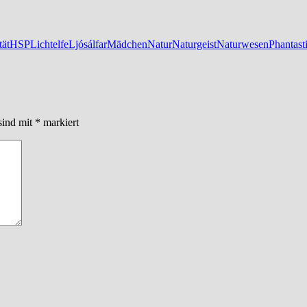
tät
HSP
Lichtelfe
Ljósálfar
Mädchen
Natur
Naturgeist
Naturwesen
Phantast
sind mit
*
markiert