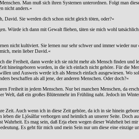
 die Menschen. Man muß sich ihren Systemen unterordnen. Folgt man di
en nicht anders.«
, David. Sie werden dich schon nicht gleich töten, oder?«
n. Würde ich dann mit Gewalt fliehen, täten sie mich wohl tatsächlich
ernen nicht kultiviert. Sie lernen nur sehr schwer und immer wieder nu
 mich, mein lieber David.«
ch die Freiheit, dann werde ich sie nicht mehr als Mensch finden und l
eit hineingeboren worden, in die ich einfach nicht gehöre. Für die Men
llen und Ausweis werde ich als Mensch einfach ausgewiesen. Wo soll i
ders beschaffen als all jene, der anderen Menschen. Oder doch?«
ren Freiheit in jedem Menschen. Nur bei manchen Menschen, da erscheint
er Welt, daß ein großes Blütenmehr im Frühling naht. Jedoch im Winter,
hre Zeit. Auch wenn ich in diese Zeit gehöre, da ich in sie hinein geb
n leben die Ljósálfar verborgen und heimlich an unserer Seite. Doch au
ist Wahrheit. Es mag sein, daß Erja eben wegen dieser Wahrheit bei mir
 Bedeutung. Es geht für mich und mein Sein nur um diese eine einzige u