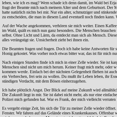
leben, wie ich es mag? Wem schade ich denn damit, im Wald bei Erja 
fragt der Beamte mich nach meinem Alter und dem Geburtsort. Der Mann
hatte natürlich nichts bei mir. Nur ein alter, schmutziger und stinken
zu entscheiden, die man in diesem Land eventuell noch finden kann. 
Auf der Wache angekommen, verhören sie mich weiter. Einen Kaffee we
im Wald, quält es mich nun ganz besonders. Die Menschen brauchen den 
selbst. Ohne Licht und Lärm, da entdeckt man sich als Mensch. Diese s
alles verängstigt sie. Unsicherheit zieht bei ihnen ein.
Die Beamten fragen und fragen. Doch ich habe keine Antworten für si
Honig gekostet. Was vorher noch etwas bitter war, das ist für mich 
Nach einigen Stunden finde ich mich in einer Zelle wieder. Sie ist karg
Menschen sind nicht um mich herum. Keiner fragt mich mehr, oder will
kommen werde. Einfach bei der nächsten Gelegenheit fliehen ist auch 
ein Verbrechen, frei sein zu wollen. Du mußt ihr Leben leben, ihr E
ständigen Verdacht, mit dem Bösen einherzugehen.
Ich habe plötzlich Angst. Der Blick auf meine Zukunft wird allmählich
Die Zukunft liegt in mir. Sie ist dabei nicht mehr, als nur eine einfa
Polizei mich gefunden hat. War es Frank, der mich vielleicht verraten
Es vergeht einige Zeit, bis sich die Tür zu meiner Zelle wieder öffne
Fenster. Wir fahren auf das Gelände eines Krankenkauses. Offenbar wiss