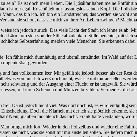
zu sein? Es ist doch mein Leben. Die Ljósálfar haben meine Entführung 
 ist mir egal. Er schüttelt nur fassungslos seinen Kopf. Die Polizist
der Mann, das bin ich. Ich bin ein Landstreicher, das werden sie wohl an
Wer sind sie schon, dass sie mich zu ihrer Art Leben zwingen? Machthab
ise ich jedoch zurück. Das viele Licht der Stadt, ich lehne es ab. Mi
Lärm, um sich von der Stille abzulenken. Stille bedeutet, mit sich sel
chlichte Selbsterfahrung meiden viele Menschen. Sie erkennen dabei plö
e. Ich fühle mich dünnhäutig und überall entzündet. Im Wald auf der 
nun ungenießbar geworden.
 und fast vollkommen leer. Mir gefällt sie jedoch besser, als der Rest d
 etwas von mir. Ich weiß noch nicht, was sie mit mir anstellen werden
sehr schwierig und der Ausgang einer Flucht, er ist ungewiß. Sie würd
ssen essen, mit ihren Scheinen und Münzen bezahlen. Vermeidest du Lic
 frei. Da ist jedoch nicht viel. Was dort noch ist, es wird endgültig se
che Entscheidung. Doch die Klarheit mit der ich sie plötzlich erkenne, s
 hat? Nein, glauben möchte ich das nicht. Frank hatte verstanden, worum 
t. Man bringt mich fort. Wieder in den Polizeibus und wieder eine Fahrt
en sie nicht, was sie sonst mit mir anstellen sollen. Sie liefern mich 