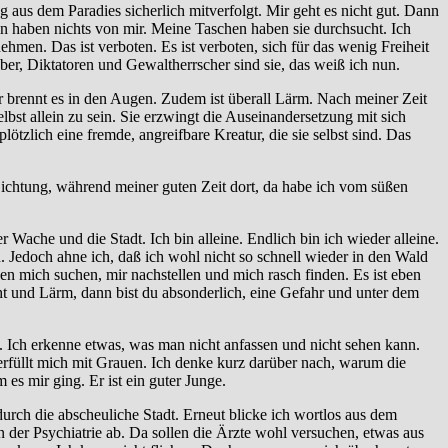
aus dem Paradies sicherlich mitverfolgt. Mir geht es nicht gut. Dann
en haben nichts von mir. Meine Taschen haben sie durchsucht. Ich
nehmen. Das ist verboten. Es ist verboten, sich für das wenig Freiheit
er, Diktatoren und Gewaltherrscher sind sie, das weiß ich nun.
r brennt es in den Augen. Zudem ist überall Lärm. Nach meiner Zeit
bst allein zu sein. Sie erzwingt die Auseinandersetzung mit sich
tzlich eine fremde, angreifbare Kreatur, die sie selbst sind. Das
Lichtung, während meiner guten Zeit dort, da habe ich vom süßen
er Wache und die Stadt. Ich bin alleine. Endlich bin ich wieder alleine.
. Jedoch ahne ich, daß ich wohl nicht so schnell wieder in den Wald
en mich suchen, mir nachstellen und mich rasch finden. Es ist eben
ht und Lärm, dann bist du absonderlich, eine Gefahr und unter dem
in. Ich erkenne etwas, was man nicht anfassen und nicht sehen kann.
ie erfüllt mich mit Grauen. Ich denke kurz darüber nach, warum die
es mir ging. Er ist ein guter Junge.
 durch die abscheuliche Stadt. Erneut blicke ich wortlos aus dem
in der Psychiatrie ab. Da sollen die Ärzte wohl versuchen, etwas aus