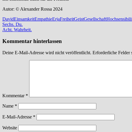
Autor: © Alexander Rossa 2024
David
Einsamkeit
Empathie
Erja
Freiheit
Geist
Gesellschaft
Hochsensibili
Beitragsnavigation
Vorheriger
Sechs. Du.
Beitrag:
Nächster
Acht. Wahrheit.
Beitrag:
Kommentar hinterlassen
Deine E-Mail-Adresse wird nicht veröffentlicht.
Erforderliche Felder 
Kommentar
*
Name
*
E-Mail-Adresse
*
Website