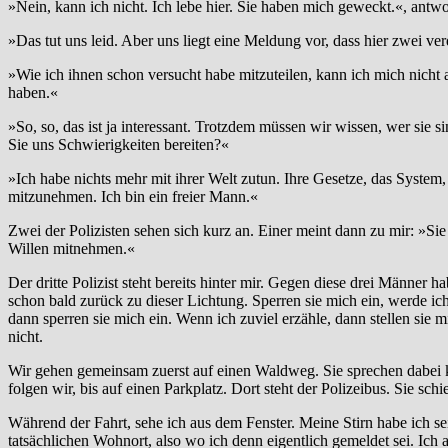
»Nein, kann ich nicht. Ich lebe hier. Sie haben mich geweckt.«, antwo
»Das tut uns leid. Aber uns liegt eine Meldung vor, dass hier zwei
»Wie ich ihnen schon versucht habe mitzuteilen, kann ich mich nicht
haben.«
»So, so, das ist ja interessant. Trotzdem müssen wir wissen, wer sie s
Sie uns Schwierigkeiten bereiten?«
»Ich habe nichts mehr mit ihrer Welt zutun. Ihre Gesetze, das System,
mitzunehmen. Ich bin ein freier Mann.«
Zwei der Polizisten sehen sich kurz an. Einer meint dann zu mir: »Sie 
Willen mitnehmen.«
Der dritte Polizist steht bereits hinter mir. Gegen diese drei Männer 
schon bald zurück zu dieser Lichtung. Sperren sie mich ein, werde ic
dann sperren sie mich ein. Wenn ich zuviel erzähle, dann stellen sie 
nicht.
Wir gehen gemeinsam zuerst auf einen Waldweg. Sie sprechen dabei k
folgen wir, bis auf einen Parkplatz. Dort steht der Polizeibus. Sie sc
Während der Fahrt, sehe ich aus dem Fenster. Meine Stirn habe ich s
tatsächlichen Wohnort, also wo ich denn eigentlich gemeldet sei. Ich 