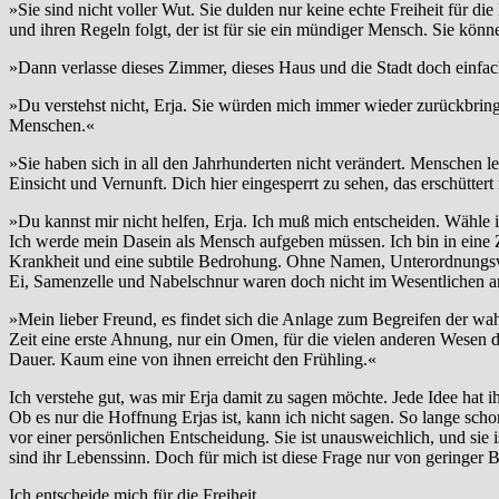
»Sie sind nicht voller Wut. Sie dulden nur keine echte Freiheit für
und ihren Regeln folgt, der ist für sie ein mündiger Mensch. Sie könn
»Dann verlasse dieses Zimmer, dieses Haus und die Stadt doch einfach
»Du verstehst nicht, Erja. Sie würden mich immer wieder zurückbringe
Menschen.«
»Sie haben sich in all den Jahrhunderten nicht verändert. Menschen l
Einsicht und Vernunft. Dich hier eingesperrt zu sehen, das erschüttert
»Du kannst mir nicht helfen, Erja. Ich muß mich entscheiden. Wähle i
Ich werde mein Dasein als Mensch aufgeben müssen. Ich bin in eine Z
Krankheit und eine subtile Bedrohung. Ohne Namen, Unterordnungswi
Ei, Samenzelle und Nabelschnur waren doch nicht im Wesentlichen an
»Mein lieber Freund, es findet sich die Anlage zum Begreifen der wah
Zeit eine erste Ahnung, nur ein Omen, für die vielen anderen Wesen d
Dauer. Kaum eine von ihnen erreicht den Frühling.«
Ich verstehe gut, was mir Erja damit zu sagen möchte. Jede Idee hat i
Ob es nur die Hoffnung Erjas ist, kann ich nicht sagen. So lange scho
vor einer persönlichen Entscheidung. Sie ist unausweichlich, und sie 
sind ihr Lebenssinn. Doch für mich ist diese Frage nur von geringer
Ich entscheide mich für die Freiheit.