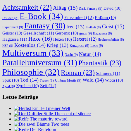
Achtsamkeit
(22)
Alltag
(15)
David
(10)
Dark Fantasy
(9)
E-Book
(34)
Einsamkeit
(12)
Erdäum
(10)
Druiden
(8)
Fantasy
(30)
Geist
(15)
free
(13)
Experiment
(9)
Freiheit
(8)
Gesellschaft
(11)
Geister
(10)
Gespenst
(10)
gratis
(9)
Hagazussa
(8)
Hexe
(16)
Hexerei
(12)
Hagzissa
(11)
Hexen
(10)
Hochsensibilität
(8)
Kostenlos
(14)
Krieg
(13)
Kurzprosa
(9)
Liebe
(9)
HSP
(8)
Multiversum
(33)
Natur
(14)
Nacht
(9)
Paralleluniversum
(31)
Phantastik
(23)
Philosophie
(32)
Roman
(23)
Schmerz
(11)
Tod
(14)
Wald
(14)
Spuk
(10)
Wicca
(10)
Umbrae Mortis
(9)
Trauer
(8)
Zeit
(12)
Xyralum
(10)
Xyral
(8)
Letzte Beiträge
Ein Teil meiner Welt
The scent of silence
The maturity reward
Two trees
Der Reifelohn