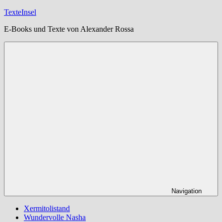
Zum
TexteInsel
Inhalt
E-Books und Texte von Alexander Rossa
springen
Navigation
Xermitolistand
Wundervolle Nasha