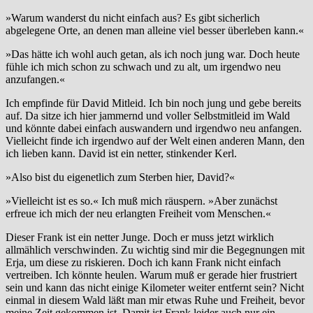
»Warum wanderst du nicht einfach aus? Es gibt sicherlich
abgelegene Orte, an denen man alleine viel besser überleben kann.«
»Das hätte ich wohl auch getan, als ich noch jung war. Doch heute
fühle ich mich schon zu schwach und zu alt, um irgendwo neu
anzufangen.«
Ich empfinde für David Mitleid. Ich bin noch jung und gebe bereits
auf. Da sitze ich hier jammernd und voller Selbstmitleid im Wald
und könnte dabei einfach auswandern und irgendwo neu anfangen.
Vielleicht finde ich irgendwo auf der Welt einen anderen Mann, den
ich lieben kann. David ist ein netter, stinkender Kerl.
»Also bist du eigenetlich zum Sterben hier, David?«
»Vielleicht ist es so.« Ich muß mich räuspern. »Aber zunächst
erfreue ich mich der neu erlangten Freiheit vom Menschen.«
Dieser Frank ist ein netter Junge. Doch er muss jetzt wirklich
allmählich verschwinden. Zu wichtig sind mir die Begegnungen mit
Erja, um diese zu riskieren. Doch ich kann Frank nicht einfach
vertreiben. Ich könnte heulen. Warum muß er gerade hier frustriert
sein und kann das nicht einige Kilometer weiter entfernt sein? Nicht
einmal in diesem Wald läßt man mir etwas Ruhe und Freiheit, bevor
meine Zeit gekommen ist. Damit ist Frank leider auch nur ein