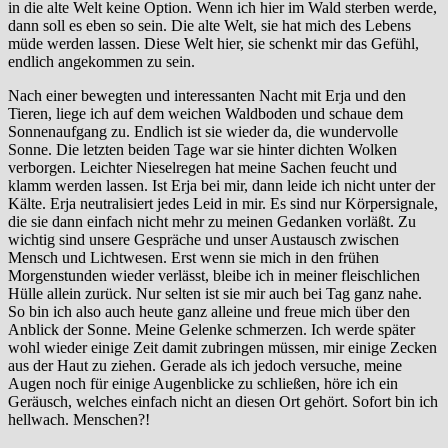
in die alte Welt keine Option. Wenn ich hier im Wald sterben werde,
dann soll es eben so sein. Die alte Welt, sie hat mich des Lebens
müde werden lassen. Diese Welt hier, sie schenkt mir das Gefühl,
endlich angekommen zu sein.
Nach einer bewegten und interessanten Nacht mit Erja und den
Tieren, liege ich auf dem weichen Waldboden und schaue dem
Sonnenaufgang zu. Endlich ist sie wieder da, die wundervolle
Sonne. Die letzten beiden Tage war sie hinter dichten Wolken
verborgen. Leichter Nieselregen hat meine Sachen feucht und
klamm werden lassen. Ist Erja bei mir, dann leide ich nicht unter der
Kälte. Erja neutralisiert jedes Leid in mir. Es sind nur Körpersignale,
die sie dann einfach nicht mehr zu meinen Gedanken vorläßt. Zu
wichtig sind unsere Gespräche und unser Austausch zwischen
Mensch und Lichtwesen. Erst wenn sie mich in den frühen
Morgenstunden wieder verlässt, bleibe ich in meiner fleischlichen
Hülle allein zurück. Nur selten ist sie mir auch bei Tag ganz nahe.
So bin ich also auch heute ganz alleine und freue mich über den
Anblick der Sonne. Meine Gelenke schmerzen. Ich werde später
wohl wieder einige Zeit damit zubringen müssen, mir einige Zecken
aus der Haut zu ziehen. Gerade als ich jedoch versuche, meine
Augen noch für einige Augenblicke zu schließen, höre ich ein
Geräusch, welches einfach nicht an diesen Ort gehört. Sofort bin ich
hellwach. Menschen?!