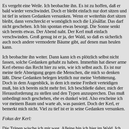
Es vergeht eine Weile. Ich beobachte ihn. Es ist zu hoffen, daß er
bald wieder verschwindet. Doch er bleibt einfach nur dort sitzen und
ist tief in seinen Gedanken versunken. Wenn er weiterhin dort sitzen
bleibt, dann verschreckt er womöglich noch die Ljósálfar. Das darf
nicht geschehen. Ich bin spontan etwas besorgt. Die Sonne senkt
sich bereits etwas. Der Abend naht. Der Kerl muß einfach
verschwinden. Groß genug ist er ja, der Wald, so daß es sicherlich
auch noch andere vermoderte Bäume gibt, auf denen man heulen
kann.
Ich beobachte ihn weiter. Dann kann ich es plötzlich selbst nicht
fassen, solche Gedanken gehabt zu haben. Immerhin hat dieser arme
Kerl ebenso das Recht hier zu sein, wie ich selbst auch. Es ist nur
meine tiefe Abneigung gegen die Menschen, die mich so denken
läßt. Diese Gedanken belegen letztlich nur meine Verbitterung.
Doch in dem Augenblick, in dem ich meine Freiheit verteidigen
muß, bin ich bereits nicht mehr frei. Ich beschließe daher, mich der
Herausforderung zu stellen und den Typen anzusprechen. Das muß
unbedingt noch geschehen, ehe es dunkel wird. Also erscheine ich
vor meinem Baum und warte ab, was passiert. Doch der Kerl, er
bemerkt mich nicht. Viel zu tief ist er in seine Gedanken versunken.
Fokus der Kerl:
Die Tränen wische ich mir weg. Alleine bin ich hier im Wald. Ich