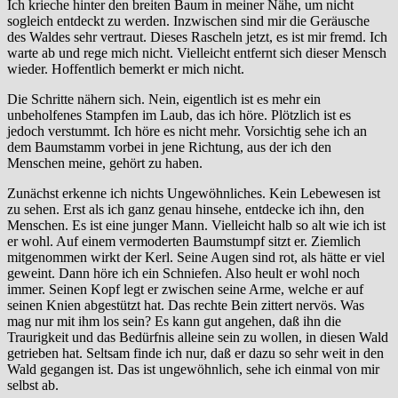
Ich krieche hinter den breiten Baum in meiner Nähe, um nicht
sogleich entdeckt zu werden. Inzwischen sind mir die Geräusche
des Waldes sehr vertraut. Dieses Rascheln jetzt, es ist mir fremd. Ich
warte ab und rege mich nicht. Vielleicht entfernt sich dieser Mensch
wieder. Hoffentlich bemerkt er mich nicht.
Die Schritte nähern sich. Nein, eigentlich ist es mehr ein
unbeholfenes Stampfen im Laub, das ich höre. Plötzlich ist es
jedoch verstummt. Ich höre es nicht mehr. Vorsichtig sehe ich an
dem Baumstamm vorbei in jene Richtung, aus der ich den
Menschen meine, gehört zu haben.
Zunächst erkenne ich nichts Ungewöhnliches. Kein Lebewesen ist
zu sehen. Erst als ich ganz genau hinsehe, entdecke ich ihn, den
Menschen. Es ist eine junger Mann. Vielleicht halb so alt wie ich ist
er wohl. Auf einem vermoderten Baumstumpf sitzt er. Ziemlich
mitgenommen wirkt der Kerl. Seine Augen sind rot, als hätte er viel
geweint. Dann höre ich ein Schniefen. Also heult er wohl noch
immer. Seinen Kopf legt er zwischen seine Arme, welche er auf
seinen Knien abgestützt hat. Das rechte Bein zittert nervös. Was
mag nur mit ihm los sein? Es kann gut angehen, daß ihn die
Traurigkeit und das Bedürfnis alleine sein zu wollen, in diesen Wald
getrieben hat. Seltsam finde ich nur, daß er dazu so sehr weit in den
Wald gegangen ist. Das ist ungewöhnlich, sehe ich einmal von mir
selbst ab.