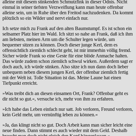
alleine mit diesem stinkenden Schmutzfink in dieser Ödnis. Nicht
einmal in seiner tiefsten Verzweiflung kann man heute offenbar
alleine sein, um in Ruhe über den Freitod nachzudenken. Da kommt
plötzlich so ein Wilder und nervt einfach nur.
Ich setze mich zu Frank auf den alten Baumstumpf. Es ist schon ein
seltsamer Platz hier im Wald. Ich sitzt so nahe an Frank, daß ich ihm
am liebsten, meinen Arm um die Schulter legen würde, um
bequemer sitzen zu können. Doch dieser junge Kerl, dem es
offensichtlich ziemlich schlecht geht, ist mir immerhin völlig fremd.
Sicher würde Frank so eine Geste für eine blöde Anmache halten.
Das würde zudem schon ziemlich schwul wirken. Außerdem sagt er
doch auch, ich würde stinken. Also sitze ich nun dann doch lieber
unbequem neben diesem jungen Kerl, der offenbar ziemlich fertig
mit der Welt ist. Tolle Situation ist das. Meine Laune hat einen
Tiefpunkt erreicht.
»Was treibt dich an diesen einsamen Ort, Frank? Offenbar geht es
dir nicht so gut.«, versuche ich, mehr von ihm zu erfahren.
»Ich habe das Leben einfach nur satt. Job verloren, Freund verloren,
kein Geld mehr, um vernünftig leben zu können.«
»Ja, das klingt nicht so gut. Doch Arbeit kann man sicher leicht eine
neue finden. Dann stimmt es auch wieder mit dem Geld. Deshalb
braucht man doch nicht gleich den Kopf hängenlassen.«