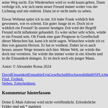
seine Weg sucht. Ein Wiedersehen wird es wohl kaum geben. Dann
verfolge ich, wie sich mein neuer Freund immer weiter von der
Lichtung und mir entfernt. Dann ist er nicht mehr zu sehen.
Etwas Wehmut spüre ich in mir. Ich habe Frank wirklich lieb
gewonnen, wie es scheint. Ein guter Junge ist er. Doch ist er
wirklich ein Freund? In unserer heutigen Zeit wird der Begriff
Freund recht inflationär gehandelt. Es wäre sicher sehr schön, würde
er ein Freund sein. Ob Frank eine gute Prognose in Gesellschaft
dieser Menschen hat, kann ich nicht sagen. Wünschen würde ich es
ihm von ganzem Herzen. Er hat es verdient. Daher ist es auch
besser, unsere Wege trennen sich hier. Meine Welt, sie würde ihn
doch nur verstören. Sie würde ihn immer weiter in ein Abseits und
in die Einsamkeit drängen. Er ist doch noch ein junger Mann.
Autor: © Alexander Rossa 2024
David
Einsamkeit
Empathie
Erja
Gesellschaft
Hochsensibilität
HSP
Licht
Beitragsnavigation
Vorheriger
Fünf. Freiheit.
Beitrag:
Nächster
Sieben. Entscheidung.
Beitrag:
Kommentar hinterlassen
Deine E-Mail-Adresse wird nicht veröffentlicht.
Erforderliche
Felder sind mit
*
markiert