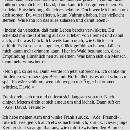
mitkommen möchtest, David, dann kann ich das gut verstehen. Es
ist deine Entscheidung, die ich respektiere. Doch werde ich mich um
dich sorgen. Du wirst frieren, kaum Nahrung haben, hier vielleicht
sterben. Wie kann ich das alles zulassen und damit leben?«
»Indem du verstehst, daß mein Leben bereits verwirkt ist. Du
schenkst mir die Hoffnung auf das Erleben von Freiheit und damit
auch, auf etwas Glück. Ich weiß kaum noch, wie Glück sich
anfühlt. Es ist so sehr lange her, Glück gefühlt zu haben, daß ich
mich kaum mehr erinnern kann. Hier im Wald beginne ich, diese
Empfindung allmählich neu zu erlernen. Was kann sich ein Mensch
denn mehr wünschen?«
»Nun gut, so sei es. Dann werde ich jetzt aufbrechen. Ich danke dir
für deinen warmherzigen Beistand. Hoffentlich ist es nicht schon zu
spät. Es wäre schlimm, wenn du wegen mir Ärger bekommen
würdest, David.«
Frank dreht sich um und entfernt sich langsam von mir. Nach
einigen Metern dreht er sich erneut um und lächelt. Dann ruft er:
»Ade, David. Freund!«
Ich hebe meinen Arm und winke Frank zurück. »Ade, Freund!«,
rufe ich leise, jedoch auch etwas nachdenklich, zurück. Dieser junge
Kerl, er sieht so angreifbar aus, wie er dort zwischen den Bäumen