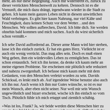
mehr, als nur diese Begegnung. Auch mir widerstrebt es, zurück zu
dieser verrückten Menschenwelt zu kehren. Dennoch ist es die
Vernunft, die mich dazu drängt, irgendwann wieder in die Stadt zu
gehen. Ich kann mein ganzes Leben nicht in diesem unwirtlichen
Wald verbringen. Es gibt hier kaum Nahrung, nur viel Kälte und
Feuchtigkeit, dazu keinen Schutz vor dem Wetter…und den
Menschen. Wir sollten aufbrechen, David. Ich bitte dich. Sie werden
ohnehin bald kommen und mich suchen. Auch du wirst sicherlich
schon vermißt.«
Ich sehe David auffordernd an. Dieser arme Mann wird hier sterben,
lasse ich ihn einfach zurück. Er hat ein gutes Herz. Vielleicht ist er
auch ein wenig verrückt. Das mag alles sein. Doch es muß einen
Weg geben, ihm ein würdevolles Leben zu ermöglichen. Das ist
schon erstaunlich. Seit ich ihn kenne, da denke ich kaum mehr an
meine eigenen Probleme. Sie erscheinen mir plötzlich sehr reduziert
und nahezu zwergenhaft. Ich befasse mich kaum mehr mit dem
Gedanken, von den Menschen verletzt worden zu sein. Davids
Schicksal, es lenkt mich ab. Auf irgendeine Weise benutze also auch
ich ihn nur. Auch wenn ich ihm nur Gutes wünsche, so ist es nur
mein Wunsch, aber eben nicht seiner. Nur weil mir sein Wunsch
ungewöhnlich und bizarr erscheint, wische ich ihn einfach so vom
Tisch. Plötzlich fühle ich mich ertappt und ziemlich schäbig.
»Was ist los, Frank? Ja, wir beide werden diese Menschen hier zu