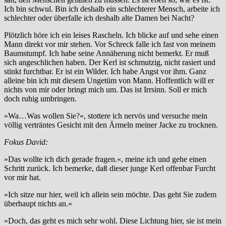
Ich bin schwul. Bin ich deshalb ein schlechterer Mensch, arbeite ich
schlechter oder überfalle ich deshalb alte Damen bei Nacht?
Plötzlich höre ich ein leises Rascheln. Ich blicke auf und sehe einen
Mann direkt vor mir stehen. Vor Schreck falle ich fast von meinem
Baumstumpf. Ich habe seine Annäherung nicht bemerkt. Er muß
sich angeschlichen haben. Der Kerl ist schmutzig, nicht rasiert und
stinkt furchtbar. Er ist ein Wilder. Ich habe Angst vor ihm. Ganz
alleine bin ich mit diesem Ungetüm von Mann. Hoffentlich will er
nichts von mir oder bringt mich um. Das ist Irrsinn. Soll er mich
doch ruhig umbringen.
»Wa…Was wollen Sie?«, stottere ich nervös und versuche mein
völlig verträntes Gesicht mit den Ärmeln meiner Jacke zu trocknen.
Fokus David:
»Das wollte ich dich gerade fragen.«, meine ich und gehe einen
Schritt zurück. Ich bemerke, daß dieser junge Kerl offenbar Furcht
vor mir hat.
»Ich sitze nur hier, weil ich allein sein möchte. Das geht Sie zudem
überhaupt nichts an.«
»Doch, das geht es mich sehr wohl. Diese Lichtung hier, sie ist mein