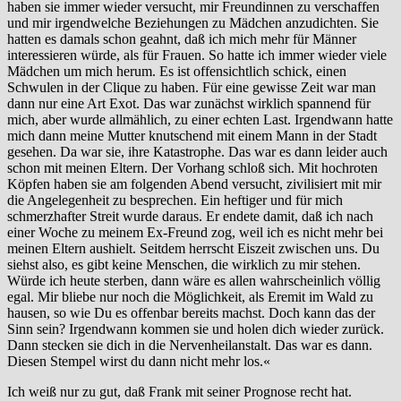
haben sie immer wieder versucht, mir Freundinnen zu verschaffen
und mir irgendwelche Beziehungen zu Mädchen anzudichten. Sie
hatten es damals schon geahnt, daß ich mich mehr für Männer
interessieren würde, als für Frauen. So hatte ich immer wieder viele
Mädchen um mich herum. Es ist offensichtlich schick, einen
Schwulen in der Clique zu haben. Für eine gewisse Zeit war man
dann nur eine Art Exot. Das war zunächst wirklich spannend für
mich, aber wurde allmählich, zu einer echten Last. Irgendwann hatte
mich dann meine Mutter knutschend mit einem Mann in der Stadt
gesehen. Da war sie, ihre Katastrophe. Das war es dann leider auch
schon mit meinen Eltern. Der Vorhang schloß sich. Mit hochroten
Köpfen haben sie am folgenden Abend versucht, zivilisiert mit mir
die Angelegenheit zu besprechen. Ein heftiger und für mich
schmerzhafter Streit wurde daraus. Er endete damit, daß ich nach
einer Woche zu meinem Ex-Freund zog, weil ich es nicht mehr bei
meinen Eltern aushielt. Seitdem herrscht Eiszeit zwischen uns. Du
siehst also, es gibt keine Menschen, die wirklich zu mir stehen.
Würde ich heute sterben, dann wäre es allen wahrscheinlich völlig
egal. Mir bliebe nur noch die Möglichkeit, als Eremit im Wald zu
hausen, so wie Du es offenbar bereits machst. Doch kann das der
Sinn sein? Irgendwann kommen sie und holen dich wieder zurück.
Dann stecken sie dich in die Nervenheilanstalt. Das war es dann.
Diesen Stempel wirst du dann nicht mehr los.«
Ich weiß nur zu gut, daß Frank mit seiner Prognose recht hat.