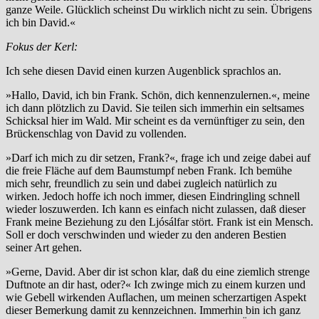
ganze Weile. Glücklich scheinst Du wirklich nicht zu sein. Übrigens
ich bin David.«
Fokus der Kerl:
Ich sehe diesen David einen kurzen Augenblick sprachlos an.
»Hallo, David, ich bin Frank. Schön, dich kennenzulernen.«, meine
ich dann plötzlich zu David. Sie teilen sich immerhin ein seltsames
Schicksal hier im Wald. Mir scheint es da vernünftiger zu sein, den
Brückenschlag von David zu vollenden.
»Darf ich mich zu dir setzen, Frank?«, frage ich und zeige dabei auf
die freie Fläche auf dem Baumstumpf neben Frank. Ich bemühe
mich sehr, freundlich zu sein und dabei zugleich natürlich zu
wirken. Jedoch hoffe ich noch immer, diesen Eindringling schnell
wieder loszuwerden. Ich kann es einfach nicht zulassen, daß dieser
Frank meine Beziehung zu den Ljósálfar stört. Frank ist ein Mensch.
Soll er doch verschwinden und wieder zu den anderen Bestien
seiner Art gehen.
»Gerne, David. Aber dir ist schon klar, daß du eine ziemlich strenge
Duftnote an dir hast, oder?« Ich zwinge mich zu einem kurzen und
wie Gebell wirkenden Auflachen, um meinen scherzartigen Aspekt
dieser Bemerkung damit zu kennzeichnen. Immerhin bin ich ganz