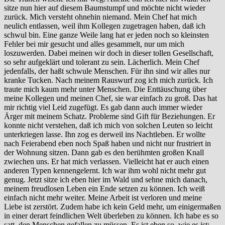
sitze nun hier auf diesem Baumstumpf und möchte nicht wieder
zurück. Mich versteht ohnehin niemand. Mein Chef hat mich
neulich entlassen, weil ihm Kollegen zugetragen haben, daß ich
schwul bin. Eine ganze Weile lang hat er jeden noch so kleinsten
Fehler bei mir gesucht und alles gesammelt, nur um mich
loszuwerden. Dabei meinen wir doch in dieser tollen Gesellschaft,
so sehr aufgeklärt und tolerant zu sein. Lächerlich. Mein Chef
jedenfalls, der haßt schwule Menschen. Für ihn sind wir alles nur
kranke Tucken. Nach meinem Rauswurf zog ich mich zurück. Ich
traute mich kaum mehr unter Menschen. Die Enttäuschung über
meine Kollegen und meinen Chef, sie war einfach zu groß. Das hat
mir richtig viel Leid zugefügt. Es gab dann auch immer wieder
Ärger mit meinem Schatz. Probleme sind Gift für Beziehungen. Er
konnte nicht verstehen, daß ich mich von solchen Leuten so leicht
unterkriegen lasse. Ihn zog es derweil ins Nachtleben. Er wollte
nach Feierabend eben noch Spaß haben und nicht nur frustriert in
der Wohnung sitzen. Dann gab es den berühmten großen Knall
zwiechen uns. Er hat mich verlassen. Vielleicht hat er auch einen
anderen Typen kennengelernt. Ich war ihm wohl nicht mehr gut
genug. Jetzt sitze ich eben hier im Wald und sehne mich danach,
meinem freudlosen Leben ein Ende setzen zu können. Ich weiß
einfach nicht mehr weiter. Meine Arbeit ist verloren und meine
Liebe ist zerstört. Zudem habe ich kein Geld mehr, um einigermaßen
in einer derart feindlichen Welt überleben zu können. Ich habe es so
satt, den Menschen gefallen zu müssen. Es ist eben so, wie es ist: