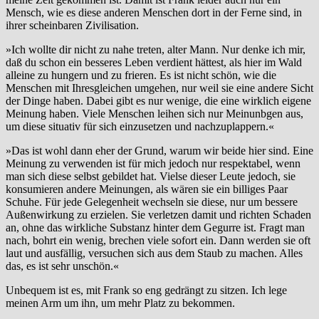
Mensch, wie es diese anderen Menschen dort in der Ferne sind, in
ihrer scheinbaren Zivilisation.
»Ich wollte dir nicht zu nahe treten, alter Mann. Nur denke ich mir,
daß du schon ein besseres Leben verdient hättest, als hier im Wald
alleine zu hungern und zu frieren. Es ist nicht schön, wie die
Menschen mit Ihresgleichen umgehen, nur weil sie eine andere Sicht
der Dinge haben. Dabei gibt es nur wenige, die eine wirklich eigene
Meinung haben. Viele Menschen leihen sich nur Meinunbgen aus,
um diese situativ für sich einzusetzen und nachzuplappern.«
»Das ist wohl dann eher der Grund, warum wir beide hier sind. Eine
Meinung zu verwenden ist für mich jedoch nur respektabel, wenn
man sich diese selbst gebildet hat. Vielse dieser Leute jedoch, sie
konsumieren andere Meinungen, als wären sie ein billiges Paar
Schuhe. Für jede Gelegenheit wechseln sie diese, nur um bessere
Außenwirkung zu erzielen. Sie verletzen damit und richten Schaden
an, ohne das wirkliche Substanz hinter dem Gegurre ist. Fragt man
nach, bohrt ein wenig, brechen viele sofort ein. Dann werden sie oft
laut und ausfällig, versuchen sich aus dem Staub zu machen. Alles
das, es ist sehr unschön.«
Unbequem ist es, mit Frank so eng gedrängt zu sitzen. Ich lege
meinen Arm um ihn, um mehr Platz zu bekommen.