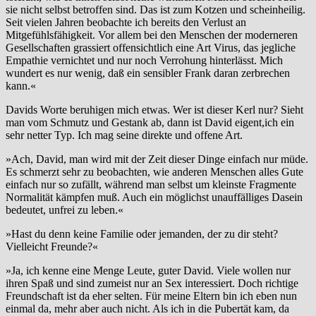
sie nicht selbst betroffen sind. Das ist zum Kotzen und scheinheilig.
Seit vielen Jahren beobachte ich bereits den Verlust an
Mitgefühlsfähigkeit. Vor allem bei den Menschen der moderneren
Gesellschaften grassiert offensichtlich eine Art Virus, das jegliche
Empathie vernichtet und nur noch Verrohung hinterlässt. Mich
wundert es nur wenig, daß ein sensibler Frank daran zerbrechen
kann.«
Davids Worte beruhigen mich etwas. Wer ist dieser Kerl nur? Sieht
man vom Schmutz und Gestank ab, dann ist David eigent,ich ein
sehr netter Typ. Ich mag seine direkte und offene Art.
»Ach, David, man wird mit der Zeit dieser Dinge einfach nur müde.
Es schmerzt sehr zu beobachten, wie anderen Menschen alles Gute
einfach nur so zufällt, während man selbst um kleinste Fragmente
Normalität kämpfen muß. Auch ein möglichst unauffälliges Dasein
bedeutet, unfrei zu leben.«
»Hast du denn keine Familie oder jemanden, der zu dir steht?
Vielleicht Freunde?«
»Ja, ich kenne eine Menge Leute, guter David. Viele wollen nur
ihren Spaß und sind zumeist nur an Sex interessiert. Doch richtige
Freundschaft ist da eher selten. Für meine Eltern bin ich eben nun
einmal da, mehr aber auch nicht. Als ich in die Pubertät kam, da