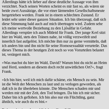
Allerdings hätte ich lieber auf diese deutliche Aussage von ihm
verzichtet. Nach seinen Worten scheint es mir fast so, als wären sie
beide zwei Aussätzige, die vor einer lärmenden Gesellschaftsmeute
hergetrieben werden. Frank ist in einem schlechten Zustand. Er
leidet sehr unter dieser ganzen Situation. Ich bin überzeugt, daß sich
diese Stimmung bald auch auf mich übertragen wird. Zudem sehe
ich meine wertvolle Beziehung zu den Ljósálfar in Gefahr.
Allerdings verspüre ich auch Mitleid für Frank. Der junge Kerl sitzt
hier im Wald, stets den Tränen nahe, ist völlig verzweifelt und
innerlich fast aufgelöst. Ich möchte ihm nur zu gerne vermitteln, daß
ich anders bin und ihn nicht für seine Homosexualität verurteile. Das
dieses Thema in der heutigen Zeit noch so von Vorurteilen belastet
ist, verärgert mich.
»Was machst du hier im Wald, David? Warum bist du nicht an Heim
und Herd, sondern an diesem doch recht unwirtlichen Ort?«, fragt
Frank.
»Ich bin hier, weil ich mich dafür schäme, ein Mensch zu sein. Mir
ist die Welt der Menschen zu laut und zu verlogen geworden, als
daß ich in ihr überleben könnte. Die Menschen schaden mir und
werden mir mit der Zeit, den Tod bringen. Da bin ich mir sicher.
Daher bin ich geflohen. Ich bin also nur ein Flüchtling, ganz
ähnlich, wie auch du es bist.«