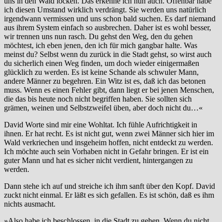
uns in den Wald locken. Das erkenne ich nun auch. Offenbar habe
ich diesen Umstand wirklich verdrängt. Sie werden uns natürlich
irgendwann vermissen und uns schon bald suchen. Es darf niemand
aus ihrem System einfach so ausbrechen. Daher ist es wohl besser,
wir trennen uns nun rasch. Du gehst den Weg, den du gehen
möchtest, ich eben jenen, den ich für mich gangbar halte. Was
meinst du? Selbst wenn du zurück in die Stadt gehst, so wirst auch
du sicherlich einen Weg finden, um doch wieder einigermaßen
glücklich zu werden. Es ist keine Schande als schwuler Mann,
andere Männer zu begehren. Ein Witz ist es, daß ich das betonen
muss. Wenn es einen Fehler gibt, dann liegt er bei jenen Menschen,
die das bis heute noch nicht begriffen haben. Sie sollten sich
grämen, weinen und Selbstzweifel üben, aber doch nicht du…«
David Worte sind mir eine Wohltat. Ich fühle Aufrichtigkeit in
ihnen. Er hat recht. Es ist nicht gut, wenn zwei Männer sich hier im
Wald verkriechen und insgeheim hoffen, nicht entdeckt zu werden.
Ich möchte auch sein Vorhaben nicht in Gefahr bringen. Er ist ein
guter Mann und hat es sicher nicht verdient, hintergangen zu
werden.
Dann stehe ich auf und streiche ich ihm sanft über den Kopf. David
zuckt nicht einmal. Er läßt es sich gefallen. Es ist schön, daß es ihm
nichts ausmacht.
»Also habe ich beschlossen, in die Stadt zu gehen. Wenn du nicht