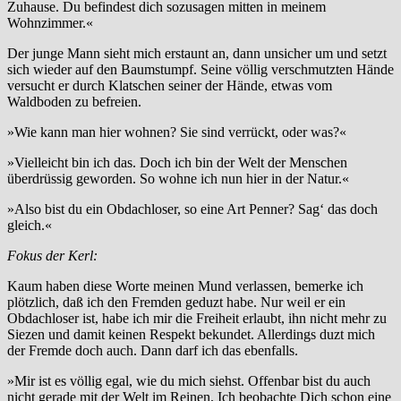
Zuhause. Du befindest dich sozusagen mitten in meinem
Wohnzimmer.«
Der junge Mann sieht mich erstaunt an, dann unsicher um und setzt
sich wieder auf den Baumstumpf. Seine völlig verschmutzten Hände
versucht er durch Klatschen seiner der Hände, etwas vom
Waldboden zu befreien.
»Wie kann man hier wohnen? Sie sind verrückt, oder was?«
»Vielleicht bin ich das. Doch ich bin der Welt der Menschen
überdrüssig geworden. So wohne ich nun hier in der Natur.«
»Also bist du ein Obdachloser, so eine Art Penner? Sag‘ das doch
gleich.«
Fokus der Kerl:
Kaum haben diese Worte meinen Mund verlassen, bemerke ich
plötzlich, daß ich den Fremden geduzt habe. Nur weil er ein
Obdachloser ist, habe ich mir die Freiheit erlaubt, ihn nicht mehr zu
Siezen und damit keinen Respekt bekundet. Allerdings duzt mich
der Fremde doch auch. Dann darf ich das ebenfalls.
»Mir ist es völlig egal, wie du mich siehst. Offenbar bist du auch
nicht gerade mit der Welt im Reinen. Ich beobachte Dich schon eine