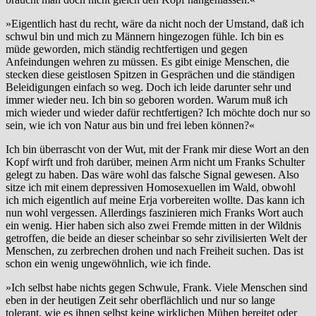
»Eigentlich hast du recht, wäre da nicht noch der Umstand, daß ich
schwul bin und mich zu Männern hingezogen fühle. Ich bin es
müde geworden, mich ständig rechtfertigen und gegen
Anfeindungen wehren zu müssen. Es gibt einige Menschen, die
stecken diese geistlosen Spitzen in Gesprächen und die ständigen
Beleidigungen einfach so weg. Doch ich leide darunter sehr und
immer wieder neu. Ich bin so geboren worden. Warum muß ich
mich wieder und wieder dafür rechtfertigen? Ich möchte doch nur so
sein, wie ich von Natur aus bin und frei leben können?«
Ich bin überrascht von der Wut, mit der Frank mir diese Wort an den
Kopf wirft und froh darüber, meinen Arm nicht um Franks Schulter
gelegt zu haben. Das wäre wohl das falsche Signal gewesen. Also
sitze ich mit einem depressiven Homosexuellen im Wald, obwohl
ich mich eigentlich auf meine Erja vorbereiten wollte. Das kann ich
nun wohl vergessen. Allerdings faszinieren mich Franks Wort auch
ein wenig. Hier haben sich also zwei Fremde mitten in der Wildnis
getroffen, die beide an dieser scheinbar so sehr zivilisierten Welt der
Menschen, zu zerbrechen drohen und nach Freiheit suchen. Das ist
schon ein wenig ungewöhnlich, wie ich finde.
»Ich selbst habe nichts gegen Schwule, Frank. Viele Menschen sind
eben in der heutigen Zeit sehr oberflächlich und nur so lange
tolerant, wie es ihnen selbst keine wirklichen Mühen bereitet oder