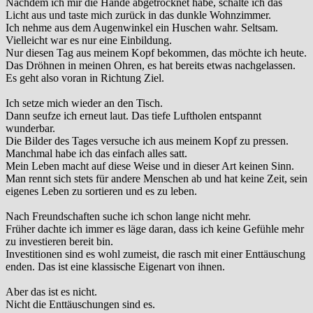
Nachdem ich mir die Hände abgetrocknet habe, schalte ich das
Licht aus und taste mich zurück in das dunkle Wohnzimmer.
Ich nehme aus dem Augenwinkel ein Huschen wahr. Seltsam.
Vielleicht war es nur eine Einbildung.
Nur diesen Tag aus meinem Kopf bekommen, das möchte ich heute.
Das Dröhnen in meinen Ohren, es hat bereits etwas nachgelassen.
Es geht also voran in Richtung Ziel.
Ich setze mich wieder an den Tisch.
Dann seufze ich erneut laut. Das tiefe Luftholen entspannt
wunderbar.
Die Bilder des Tages versuche ich aus meinem Kopf zu pressen.
Manchmal habe ich das einfach alles satt.
Mein Leben macht auf diese Weise und in dieser Art keinen Sinn.
Man rennt sich stets für andere Menschen ab und hat keine Zeit, sein
eigenes Leben zu sortieren und es zu leben.
Nach Freundschaften suche ich schon lange nicht mehr.
Früher dachte ich immer es läge daran, dass ich keine Gefühle mehr
zu investieren bereit bin.
Investitionen sind es wohl zumeist, die rasch mit einer Enttäuschung
enden. Das ist eine klassische Eigenart von ihnen.
Aber das ist es nicht.
Nicht die Enttäuschungen sind es.