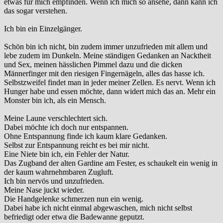
etwas für mich empfinden. Wenn ich mich so ansehe, dann kann ich
das sogar verstehen.
Ich bin ein Einzelgänger.
Schön bin ich nicht, bin zudem immer unzufrieden mit allem und
lebe zudem im Dunkeln. Meine ständigen Gedanken an Nacktheit
und Sex, meinen hässlichen Pimmel dazu und die dicken
Männerfinger mit den riesigen Fingernägeln, alles das hasse ich.
Selbstzweifel findet man in jeder meiner Zellen. Es nervt. Wenn ich
Hunger habe und essen möchte, dann widert mich das an. Mehr ein
Monster bin ich, als ein Mensch.
Meine Laune verschlechtert sich.
Dabei möchte ich doch nur entspannen.
Ohne Entspannung finde ich kaum klare Gedanken.
Selbst zur Entspannung reicht es bei mir nicht.
Eine Niete bin ich, ein Fehler der Natur.
Das Zugband der alten Gardine am Fester, es schaukelt ein wenig in
der kaum wahrnehmbaren Zugluft.
Ich bin nervös und unzufrieden.
Meine Nase juckt wieder.
Die Handgelenke schmerzen nun ein wenig.
Dabei habe ich nicht einmal abgewaschen, mich nicht selbst
befriedigt oder etwa die Badewanne geputzt.