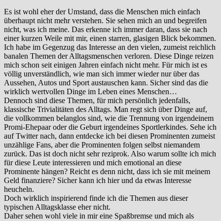
Es ist wohl eher der Umstand, dass die Menschen mich einfach
überhaupt nicht mehr verstehen. Sie sehen mich an und begreifen
nicht, was ich meine. Das erkenne ich immer daran, dass sie nach
einer kurzen Weile mit mir, einen starren, glasigen Blick bekommen.
Ich habe im Gegenzug das Interesse an den vielen, zumeist reichlich
banalen Themen der Alltagsmenschen verloren. Diese Dinge reizen
mich schon seit einigen Jahren einfach nicht mehr. Für mich ist es
völlig unverständlich, wie man sich immer wieder nur über das
Aussehen, Autos und Sport austauschen kann. Sicher sind das die
wirklich wertvollen Dinge im Leben eines Menschen…
Dennoch sind diese Themen, für mich persönlich jedenfalls,
klassische Trivialitäten des Alltags. Man regt sich über Dinge auf,
die vollkommen belanglos sind, wie die Trennung von irgendeinem
Promi-Ehepaar oder die Geburt irgendeines Sportlerkindes. Sehe ich
auf Twitter nach, dann entdecke ich bei diesen Prominenten zumeist
unzählige Fans, aber die Prominenten folgen selbst niemandem
zurück. Das ist doch nicht sehr reziprok. Also warum sollte ich mich
für diese Leute interessieren und mich emotional an diese
Prominente hängen? Reicht es denn nicht, dass ich sie mit meinem
Geld finanziere? Sicher kann ich hier und da etwas Interesse
heucheln.
Doch wirklich inspirierend finde ich die Themen aus dieser
typischen Alltagsklasse eher nicht.
Daher sehen wohl viele in mir eine Spaßbremse und mich als