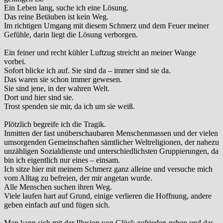
Ein Leben lang, suche ich eine Lösung.
Das reine Betäuben ist kein Weg.
Im richtigen Umgang mit diesem Schmerz und dem Feuer meiner
Gefühle, darin liegt die Lösung verborgen.
Ein feiner und recht kühler Luftzug streicht an meiner Wange
vorbei.
Sofort blicke ich auf. Sie sind da – immer sind sie da.
Das waren sie schon immer gewesen.
Sie sind jene, in der wahren Welt.
Dort und hier sind sie.
Trost spenden sie mir, da ich um sie weiß.
Plötzlich begreife ich die Tragik.
Inmitten der fast unüberschaubaren Menschenmassen und der vielen
umsorgenden Gemeinschaften sämtlicher Weltreligionen, der nahezu
unzähligen Sozialdienste und unterschiedlichsten Gruppierungen, da
bin ich eigentlich nur eines – einsam.
Ich sitze hier mit meinem Schmerz ganz alleine und versuche mich
vom Alltag zu befreien, der mir angetan wurde.
Alle Menschen suchen ihren Weg.
Viele laufen hart auf Grund, einige verlieren die Hoffnung, andere
geben einfach auf und fügen sich.
Man kann sich mit der Illusion von Glück zufrieden geben und das