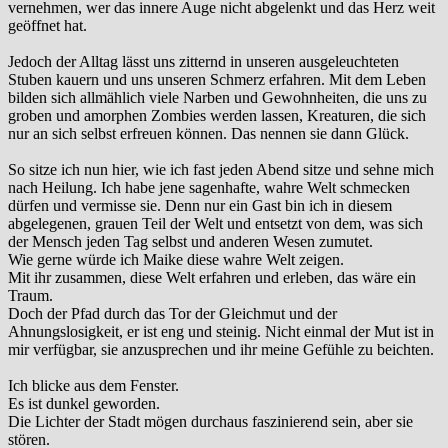
vernehmen, wer das innere Auge nicht abgelenkt und das Herz weit
geöffnet hat.
Jedoch der Alltag lässt uns zitternd in unseren ausgeleuchteten
Stuben kauern und uns unseren Schmerz erfahren. Mit dem Leben
bilden sich allmählich viele Narben und Gewohnheiten, die uns zu
groben und amorphen Zombies werden lassen, Kreaturen, die sich
nur an sich selbst erfreuen können. Das nennen sie dann Glück.
So sitze ich nun hier, wie ich fast jeden Abend sitze und sehne mich
nach Heilung. Ich habe jene sagenhafte, wahre Welt schmecken
dürfen und vermisse sie. Denn nur ein Gast bin ich in diesem
abgelegenen, grauen Teil der Welt und entsetzt von dem, was sich
der Mensch jeden Tag selbst und anderen Wesen zumutet.
Wie gerne würde ich Maike diese wahre Welt zeigen.
Mit ihr zusammen, diese Welt erfahren und erleben, das wäre ein
Traum.
Doch der Pfad durch das Tor der Gleichmut und der
Ahnungslosigkeit, er ist eng und steinig. Nicht einmal der Mut ist in
mir verfügbar, sie anzusprechen und ihr meine Gefühle zu beichten.
Ich blicke aus dem Fenster.
Es ist dunkel geworden.
Die Lichter der Stadt mögen durchaus faszinierend sein, aber sie
stören.