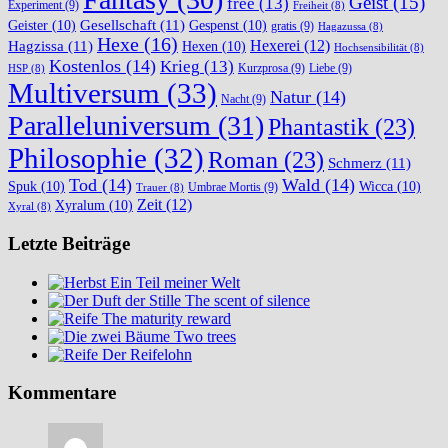
Geist
(15)
free
(13)
Experiment
(9)
Freiheit
(8)
Gesellschaft
(11)
Geister
(10)
Gespenst
(10)
gratis
(9)
Hagazussa
(8)
Hexe
(16)
Hexerei
(12)
Hagzissa
(11)
Hexen
(10)
Hochsensibilität
(8)
Kostenlos
(14)
Krieg
(13)
Kurzprosa
(9)
Liebe
(9)
HSP
(8)
Multiversum
(33)
Natur
(14)
Nacht
(9)
Paralleluniversum
(31)
Phantastik
(23)
Philosophie
(32)
Roman
(23)
Schmerz
(11)
Tod
(14)
Wald
(14)
Spuk
(10)
Wicca
(10)
Umbrae Mortis
(9)
Trauer
(8)
Zeit
(12)
Xyralum
(10)
Xyral
(8)
Letzte Beiträge
Ein Teil meiner Welt
The scent of silence
The maturity reward
Two trees
Der Reifelohn
Kommentare