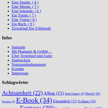
Eine Stunde. ( 4 )
Eine Minute. ( 5 )
Eine Sekunde. ( 6 )
Ein Traum. ( 7 )
Eine Vision ( 8 )
Ein Buch. ( 9 )
Download Der Erlebende
Infos
Startseite
Mit Phantasie & Gefühl…
Über TexteInsel und Autor
Datenschutz
Nutzungsbedingungen
Kontakt
Impressum
Schlagwörter
Achtsamkeit
(22)
Alltag
(15)
David
(10)
Dark Fantasy
(9)
E-Book
(34)
Einsamkeit
(12)
Erdäum
(10)
Druiden
(8)
Fantasy
(30)