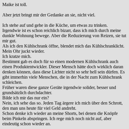
Maike ist toll.
Aber jetzt bringt mir der Gedanke an sie, nicht viel.
Ich stehe auf und gehe in die Küche, um etwas zu trinken.
Irgendwie ist es schon reichlich bizarr, dass ich mich durch meine
dunkle Wohnung bewege. Aber die Reduzierung von Reizen, sie tut
mir gut.
Als ich den Kühlschrank öffne, blendet mich das Kühlschranklicht.
Mein Ohr juckt wieder.
Ich kratze mich.
Bestimmt gab es doch für so einen modernen Kühlschrank auch
einen Produktentwickler. Dieser Mensch hätte doch wirklich daran
denken können, dass diese Lichter nicht so sehr hell sein dürfen. Es
gibt immerhin viele Menschen, die in der Nacht zum Kühlschrank
schleichen.
Früher waren diese ganze Geräte irgendwie solider, besser und
grundsätzlich durchdachter.
Bilde ich mir das nur ein?
Nein, ich sehe das so. Jeden Tag ärgere ich mich über den Schrott,
den man uns heute für viel Geld andreht.
Schon denke ich wieder an meine Shorts, bei denen die Knöpfe
beim Pinkeln abspringen. Ich rege mich noch nicht auf, aber
eindeutig schon wieder an.