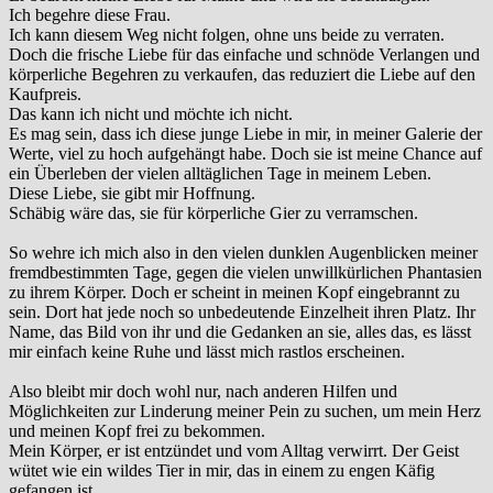
Ich begehre diese Frau.
Ich kann diesem Weg nicht folgen, ohne uns beide zu verraten.
Doch die frische Liebe für das einfache und schnöde Verlangen und
körperliche Begehren zu verkaufen, das reduziert die Liebe auf den
Kaufpreis.
Das kann ich nicht und möchte ich nicht.
Es mag sein, dass ich diese junge Liebe in mir, in meiner Galerie der
Werte, viel zu hoch aufgehängt habe. Doch sie ist meine Chance auf
ein Überleben der vielen alltäglichen Tage in meinem Leben.
Diese Liebe, sie gibt mir Hoffnung.
Schäbig wäre das, sie für körperliche Gier zu verramschen.
So wehre ich mich also in den vielen dunklen Augenblicken meiner
fremdbestimmten Tage, gegen die vielen unwillkürlichen Phantasien
zu ihrem Körper. Doch er scheint in meinen Kopf eingebrannt zu
sein. Dort hat jede noch so unbedeutende Einzelheit ihren Platz. Ihr
Name, das Bild von ihr und die Gedanken an sie, alles das, es lässt
mir einfach keine Ruhe und lässt mich rastlos erscheinen.
Also bleibt mir doch wohl nur, nach anderen Hilfen und
Möglichkeiten zur Linderung meiner Pein zu suchen, um mein Herz
und meinen Kopf frei zu bekommen.
Mein Körper, er ist entzündet und vom Alltag verwirrt. Der Geist
wütet wie ein wildes Tier in mir, das in einem zu engen Käfig
gefangen ist.