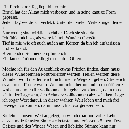
Ein furchtbarer Tag liegt hinter mir.
Brutal hat der Alltag mich verbogen und in seine kantige Form
gepresst.
Jeden Tag werde ich verletzt. Unter den vielen Verletzungen leide
ich.
Nur wenig sind wirklich sichtbar. Doch sie sind da.
Ich fühle mich so, als wäre ich mit Wunden übersät.
Tief in mir, wie oft auch außen am Körper, da bin ich aufgerissen
und zerkratzt.
Brennenden Schmerz empfinde ich.
Ein lautes Dröhnen klingt mir in den Ohren.
Möchte ich für den Augenblick etwas Frieden finden, dann muss
dieses Wundbrennen kontrollierbar werden. Heilen werden diese
Wunden wohl nie, lerne ich nicht, meine Wege zu gehen. Strebe ich
es an, mich für die wahre Welt um mich herum und in mir öffnen zu
wollen und mich ihr vollkommen hingeben zu können, dann muss
ich in der Lage sein, den Schmerz vollkommen abzuschalten. Lege
ich sogar Wert darauf, in dieser wahren Welt leben und mich frei
bewegen zu können, dann muss ich zuvor genesen sein.
So fein ist unsere Welt angelegt, so wunderbar und voller Leben,
dass nur die feinsten Sinne sie betasten und erfassen können. Des
Geistes und des Windes Wesen und liebliche Stimme kann nur