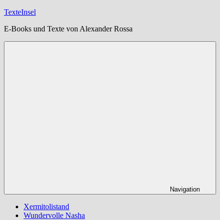
Zum
TexteInsel
Inhalt
E-Books und Texte von Alexander Rossa
springen
Navigation
Xermitolistand
Wundervolle Nasha