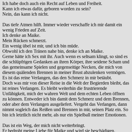
Ich habe doch auch ein Recht auf Leben und Freiheit.
Kann ich etwas dafür, geboren worden zu sein?
Nein, das kann ich nicht.
Das tiefe Atmen hilft. Immer wieder verschaffe ich mir damit ein
wenig Frieden auf Zeit.
Ich denke an Maike.
Mein Rücken schmerzt.
Ein wenig übel ist mir, und ich bin müde.
Obwohl ich den Tränen nahe bin, denke ich an Maike.
Gerne hätte ich Sex mit ihr. Auch wenn es seltsam klingt, so sind es
die schlüpfrigen Gedanken an ihren Körper, ihre seidene Scham und
das gemeinsame Spielen und gegenseitige Necken, die mich von
diesem quälenden Brennen in meiner Brust abzulenken vermögen.
Es ist das reine Verlangen, das den Schmerz in mir betäubt.
Doch was mir von dieser Reise in die Welt der Begierden bleibt, das
ist reines Verlangen. Es bleibt weiterhin die frustrierende
Unfähigkeit, mich der wahren Welt und dem echten Leben öffnen
zu können. Entweder ich bin damit dem Schmerz und dem Brennen,
oder aber dem Verlangen ausgeliefert. Vergeht das Verlangen, dann
nimmt sogleich das Reißen und Brennen in mir, seinen Platz ein. So
bin ich letztlich nicht mehr, als nur ein Spielball meiner Emotionen.
Das ist ein Weg, der mich nicht weiterbringt.
Er bedroht meine Liebe für Maike und wird sie beschädigen.