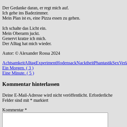
Der Gedanke daran, er regt mich auf.
Ich gehe ins Badezimmer.
Mein Plan ist es, eine Pizza essen zu gehen.
Ich schalte das Licht ein.
Mein Oberarm juckt.
Genervt kratze ich mich.
Der Alltag hat mich wieder.
Autor: © Alexander Rossa 2024
Achtsamkeit
Alltag
Experiment
Hodensack
Nacktheit
Phantastik
Sex
Ver
Beitragsnavigation
Vorheriger
Ein Morgen. ( 3 )
Beitrag:
Nächster
Eine Minute. ( 5 )
Beitrag:
Kommentar hinterlassen
Deine E-Mail-Adresse wird nicht veröffentlicht.
Erforderliche
Felder sind mit
*
markiert
Kommentar
*