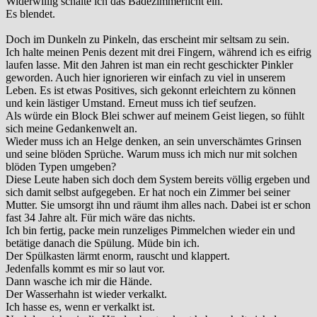
Widerwillig schalte ich das Badezimmerlicht ein.
Es blendet.
Doch im Dunkeln zu Pinkeln, das erscheint mir seltsam zu sein.
Ich halte meinen Penis dezent mit drei Fingern, während ich es eifrig
laufen lasse. Mit den Jahren ist man ein recht geschickter Pinkler
geworden. Auch hier ignorieren wir einfach zu viel in unserem
Leben. Es ist etwas Positives, sich gekonnt erleichtern zu können
und kein lästiger Umstand. Erneut muss ich tief seufzen.
Als würde ein Block Blei schwer auf meinem Geist liegen, so fühlt
sich meine Gedankenwelt an.
Wieder muss ich an Helge denken, an sein unverschämtes Grinsen
und seine blöden Sprüche. Warum muss ich mich nur mit solchen
blöden Typen umgeben?
Diese Leute haben sich doch dem System bereits völlig ergeben und
sich damit selbst aufgegeben. Er hat noch ein Zimmer bei seiner
Mutter. Sie umsorgt ihn und räumt ihm alles nach. Dabei ist er schon
fast 34 Jahre alt. Für mich wäre das nichts.
Ich bin fertig, packe mein runzeliges Pimmelchen wieder ein und
betätige danach die Spülung. Müde bin ich.
Der Spülkasten lärmt enorm, rauscht und klappert.
Jedenfalls kommt es mir so laut vor.
Dann wasche ich mir die Hände.
Der Wasserhahn ist wieder verkalkt.
Ich hasse es, wenn er verkalkt ist.