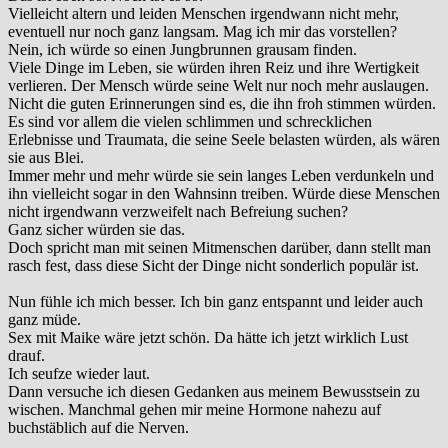
Vielleicht altern und leiden Menschen irgendwann nicht mehr,
eventuell nur noch ganz langsam. Mag ich mir das vorstellen?
Nein, ich würde so einen Jungbrunnen grausam finden.
Viele Dinge im Leben, sie würden ihren Reiz und ihre Wertigkeit
verlieren. Der Mensch würde seine Welt nur noch mehr auslaugen.
Nicht die guten Erinnerungen sind es, die ihn froh stimmen würden.
Es sind vor allem die vielen schlimmen und schrecklichen
Erlebnisse und Traumata, die seine Seele belasten würden, als wären
sie aus Blei.
Immer mehr und mehr würde sie sein langes Leben verdunkeln und
ihn vielleicht sogar in den Wahnsinn treiben. Würde diese Menschen
nicht irgendwann verzweifelt nach Befreiung suchen?
Ganz sicher würden sie das.
Doch spricht man mit seinen Mitmenschen darüber, dann stellt man
rasch fest, dass diese Sicht der Dinge nicht sonderlich populär ist.
Nun fühle ich mich besser. Ich bin ganz entspannt und leider auch
ganz müde.
Sex mit Maike wäre jetzt schön. Da hätte ich jetzt wirklich Lust
drauf.
Ich seufze wieder laut.
Dann versuche ich diesen Gedanken aus meinem Bewusstsein zu
wischen. Manchmal gehen mir meine Hormone nahezu auf
buchstäblich auf die Nerven.