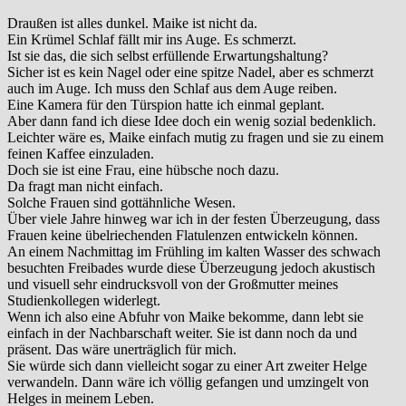
Draußen ist alles dunkel. Maike ist nicht da.
Ein Krümel Schlaf fällt mir ins Auge. Es schmerzt.
Ist sie das, die sich selbst erfüllende Erwartungshaltung?
Sicher ist es kein Nagel oder eine spitze Nadel, aber es schmerzt
auch im Auge. Ich muss den Schlaf aus dem Auge reiben.
Eine Kamera für den Türspion hatte ich einmal geplant.
Aber dann fand ich diese Idee doch ein wenig sozial bedenklich.
Leichter wäre es, Maike einfach mutig zu fragen und sie zu einem
feinen Kaffee einzuladen.
Doch sie ist eine Frau, eine hübsche noch dazu.
Da fragt man nicht einfach.
Solche Frauen sind gottähnliche Wesen.
Über viele Jahre hinweg war ich in der festen Überzeugung, dass
Frauen keine übelriechenden Flatulenzen entwickeln können.
An einem Nachmittag im Frühling im kalten Wasser des schwach
besuchten Freibades wurde diese Überzeugung jedoch akustisch
und visuell sehr eindrucksvoll von der Großmutter meines
Studienkollegen widerlegt.
Wenn ich also eine Abfuhr von Maike bekomme, dann lebt sie
einfach in der Nachbarschaft weiter. Sie ist dann noch da und
präsent. Das wäre unerträglich für mich.
Sie würde sich dann vielleicht sogar zu einer Art zweiter Helge
verwandeln. Dann wäre ich völlig gefangen und umzingelt von
Helges in meinem Leben.