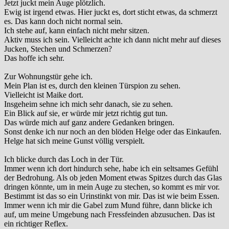
Jetzt juckt mein Auge plötzlich.
Ewig ist irgend etwas. Hier juckt es, dort sticht etwas, da schmerzt
es. Das kann doch nicht normal sein.
Ich stehe auf, kann einfach nicht mehr sitzen.
Aktiv muss ich sein. Vielleicht achte ich dann nicht mehr auf dieses
Jucken, Stechen und Schmerzen?
Das hoffe ich sehr.
Zur Wohnungstür gehe ich.
Mein Plan ist es, durch den kleinen Türspion zu sehen.
Vielleicht ist Maike dort.
Insgeheim sehne ich mich sehr danach, sie zu sehen.
Ein Blick auf sie, er würde mir jetzt richtig gut tun.
Das würde mich auf ganz andere Gedanken bringen.
Sonst denke ich nur noch an den blöden Helge oder das Einkaufen.
Helge hat sich meine Gunst völlig verspielt.
Ich blicke durch das Loch in der Tür.
Immer wenn ich dort hindurch sehe, habe ich ein seltsames Gefühl
der Bedrohung. Als ob jeden Moment etwas Spitzes durch das Glas
dringen könnte, um in mein Auge zu stechen, so kommt es mir vor.
Bestimmt ist das so ein Urinstinkt von mir. Das ist wie beim Essen.
Immer wenn ich mir die Gabel zum Mund führe, dann blicke ich
auf, um meine Umgebung nach Fressfeinden abzusuchen. Das ist
ein richtiger Reflex.