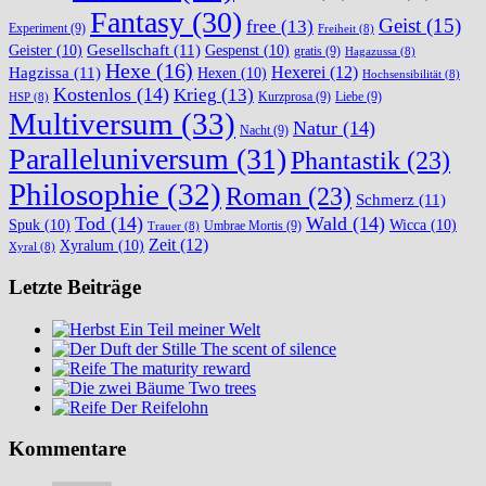
Fantasy
(30)
Geist
(15)
free
(13)
Experiment
(9)
Freiheit
(8)
Gesellschaft
(11)
Geister
(10)
Gespenst
(10)
gratis
(9)
Hagazussa
(8)
Hexe
(16)
Hexerei
(12)
Hagzissa
(11)
Hexen
(10)
Hochsensibilität
(8)
Kostenlos
(14)
Krieg
(13)
Kurzprosa
(9)
Liebe
(9)
HSP
(8)
Multiversum
(33)
Natur
(14)
Nacht
(9)
Paralleluniversum
(31)
Phantastik
(23)
Philosophie
(32)
Roman
(23)
Schmerz
(11)
Tod
(14)
Wald
(14)
Spuk
(10)
Wicca
(10)
Umbrae Mortis
(9)
Trauer
(8)
Zeit
(12)
Xyralum
(10)
Xyral
(8)
Letzte Beiträge
Ein Teil meiner Welt
The scent of silence
The maturity reward
Two trees
Der Reifelohn
Kommentare