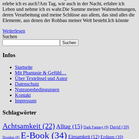
erlebe ich es auch?Am Tag, wie auch in der Nacht, erfahre ich
Leben und nehme ich es wahr.Die Summe meiner Wahrnehmungen,
deren Verarbeitung und meine Schlüsse aus allem, das sind alles die
Elemente, aus denen der Rohbau meiner Welt besteht.Ich könnte
Weiterlesen
Suchen
Suchen
Infos
Startseite
Mit Phantasie & Gefühl…
Über TexteInsel und Autor
Datenschutz
Nutzungsbedingungen
Kontakt
Impressum
Schlagwörter
Achtsamkeit
(22)
Alltag
(15)
David
(10)
Dark Fantasy
(9)
E-Book
(34)
Einsamkeit
(12)
Erdäum
(10)
Druiden
(8)