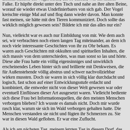
Falke. Er hüpfte direkt unter den Tisch und nahe an ihre alten Beine,
worauf sie wieder etwas Undefinierbares von sich gab. Der Vogel
kreischte einige Mal auf und flog dann wieder davon. Man konnte
fast meinen, sie hätte mit den Tieren kommuniziert. Doch sollte das
wirklich möglich gewesen sein? Bildete ich mir das alles nur ein?
Nun, vielleicht war es auch nur Einbildung von mir. Wie dem auch
sei, wir verbrachten noch einen langen Tag miteinander, an dem ich
noch viele interessante Geschichten von ihr zu Ohr bekam. Es
waren auch Geschichten mit okkulten und spirituellen Inhalten, die
sich massiv von dem unterschieden, was man sonst so las und hörte.
Diese alte Frau hatte ein völlig eigensinniges und unwirklich
erscheinendes Leben hinter sich und brillierte mit Denkweisen, die
für Außenstehende völlig abstrus und schwer nachvollziehbar
wirken mussten. Doch sie waren in sich völlig klar durchdacht und
logisch, fast schon auf einer Entwicklungsstufe erdacht und
kombiniert, die entweder nicht von dieser Welt gewesen war oder
eventuell Einflüssen dieser Art ausgesetzt waren. Vielleicht bediente
sich diese Frau bei Informationsquellen, die den meisten Menschen
verborgen blieben? Ich wusste es damals nicht. Doch mir wurde
rasch klar, warum sie sich im Wald verborgen gehalten hatte. Die
Menschen verstanden sie nicht und fügten ihr Schmerzen zu. Sie
war in diesen Wald geflohen. Er war eine Zuflucht.
Als ich am nächsten Tag, meinem letzten Tag in diesem Dorf, das