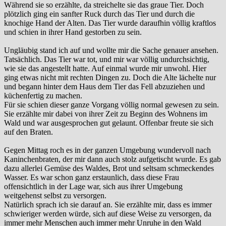
Während sie so erzählte, da streichelte sie das graue Tier. Doch
plötzlich ging ein sanfter Ruck durch das Tier und durch die
knochige Hand der Alten. Das Tier wurde daraufhin völlig kraftlos
und schien in ihrer Hand gestorben zu sein.
Ungläubig stand ich auf und wollte mir die Sache genauer ansehen.
Tatsächlich. Das Tier war tot, und mir war völlig undurchsichtig,
wie sie das angestellt hatte. Auf einmal wurde mir unwohl. Hier
ging etwas nicht mit rechten Dingen zu. Doch die Alte lächelte nur
und begann hinter dem Haus dem Tier das Fell abzuziehen und
küchenfertig zu machen.
Für sie schien dieser ganze Vorgang völlig normal gewesen zu sein.
Sie erzählte mir dabei von ihrer Zeit zu Beginn des Wohnens im
Wald und war ausgesprochen gut gelaunt. Offenbar freute sie sich
auf den Braten.
Gegen Mittag roch es in der ganzen Umgebung wundervoll nach
Kaninchenbraten, der mir dann auch stolz aufgetischt wurde. Es gab
dazu allerlei Gemüse des Waldes, Brot und seltsam schmeckendes
Wasser. Es war schon ganz erstaunlich, dass diese Frau
offensichtlich in der Lage war, sich aus ihrer Umgebung
weitgehenst selbst zu versorgen.
Natürlich sprach ich sie darauf an. Sie erzählte mir, dass es immer
schwieriger werden würde, sich auf diese Weise zu versorgen, da
immer mehr Menschen auch immer mehr Unruhe in den Wald