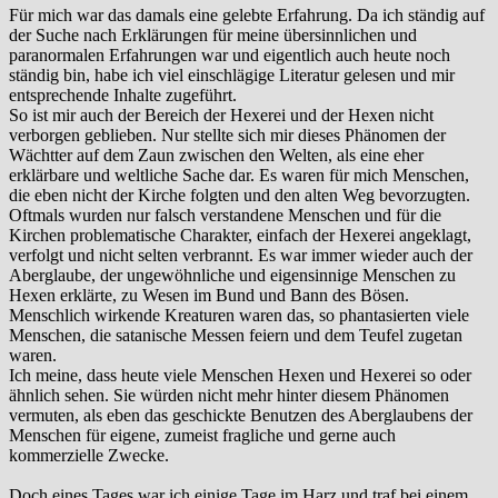
Für mich war das damals eine gelebte Erfahrung. Da ich ständig auf
der Suche nach Erklärungen für meine übersinnlichen und
paranormalen Erfahrungen war und eigentlich auch heute noch
ständig bin, habe ich viel einschlägige Literatur gelesen und mir
entsprechende Inhalte zugeführt.
So ist mir auch der Bereich der Hexerei und der Hexen nicht
verborgen geblieben. Nur stellte sich mir dieses Phänomen der
Wächtter auf dem Zaun zwischen den Welten, als eine eher
erklärbare und weltliche Sache dar. Es waren für mich Menschen,
die eben nicht der Kirche folgten und den alten Weg bevorzugten.
Oftmals wurden nur falsch verstandene Menschen und für die
Kirchen problematische Charakter, einfach der Hexerei angeklagt,
verfolgt und nicht selten verbrannt. Es war immer wieder auch der
Aberglaube, der ungewöhnliche und eigensinnige Menschen zu
Hexen erklärte, zu Wesen im Bund und Bann des Bösen.
Menschlich wirkende Kreaturen waren das, so phantasierten viele
Menschen, die satanische Messen feiern und dem Teufel zugetan
waren.
Ich meine, dass heute viele Menschen Hexen und Hexerei so oder
ähnlich sehen. Sie würden nicht mehr hinter diesem Phänomen
vermuten, als eben das geschickte Benutzen des Aberglaubens der
Menschen für eigene, zumeist fragliche und gerne auch
kommerzielle Zwecke.
Doch eines Tages war ich einige Tage im Harz und traf bei einem