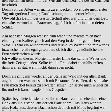
den Stellen, an denen mir der Wirt aus dem Dorf die besten Chancen
beschrieb.
Doch von der Alten war nichts zu entdecken. So endete mein erster
Tag mit großem Hunger, Enttäuschung und bleierner Müdigkeit.
Obwohl das Bett in der Gastwirtschaft übel war und unter dem Bett
eine alte, vertrocknete Bratwurst lag, fiel ich sofort in einen tiefen
Schlaf.
Am nächsten Morgen war ich früh wach und machte mich nach
einem guten Kaffee, gleich auf den Weg in den morgendlichen
Wald. Es war ein wunderbares und reizvolles Wetter, und mir war es
inzwischen relativ egal geworden, ob ich die ungewöhnliche alte
Frau wiedersehen würde.
Ich wollte an diesem Morgen in erster Linie das schöne Wetter und
die freie Zeit genießen. Sollte ich die Frau dabei ebenfalls treffen,
dann war es gut, wenn nicht, dann eben nicht.
Doch als ich dann wieder an der Stelle im Wald mit der alten Bank
angekommen war, musste ich mit Erstaunen feststellen, dass die alte
Frau mich dort bereits zu erwarten schien. Ich setzte mich wieder zu
ihr, und wir kamen sogleich ins Gespräch.
Später begleitete ich sie mit zu ihrem Haus, vor dem ebenfalls eine
Bank aus Holz stand, auf der ich Platz nahm. Das Haus war ein
altes Holzhaus, dessen Dach schon deutlich mit Moos begrünt war.