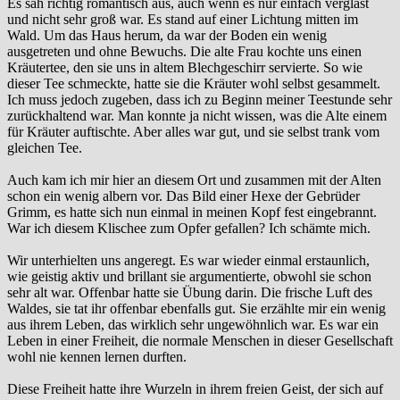
Es sah richtig romantisch aus, auch wenn es nur einfach verglast
und nicht sehr groß war. Es stand auf einer Lichtung mitten im
Wald. Um das Haus herum, da war der Boden ein wenig
ausgetreten und ohne Bewuchs. Die alte Frau kochte uns einen
Kräutertee, den sie uns in altem Blechgeschirr servierte. So wie
dieser Tee schmeckte, hatte sie die Kräuter wohl selbst gesammelt.
Ich muss jedoch zugeben, dass ich zu Beginn meiner Teestunde sehr
zurückhaltend war. Man konnte ja nicht wissen, was die Alte einem
für Kräuter auftischte. Aber alles war gut, und sie selbst trank vom
gleichen Tee.
Auch kam ich mir hier an diesem Ort und zusammen mit der Alten
schon ein wenig albern vor. Das Bild einer Hexe der Gebrüder
Grimm, es hatte sich nun einmal in meinen Kopf fest eingebrannt.
War ich diesem Klischee zum Opfer gefallen? Ich schämte mich.
Wir unterhielten uns angeregt. Es war wieder einmal erstaunlich,
wie geistig aktiv und brillant sie argumentierte, obwohl sie schon
sehr alt war. Offenbar hatte sie Übung darin. Die frische Luft des
Waldes, sie tat ihr offenbar ebenfalls gut. Sie erzählte mir ein wenig
aus ihrem Leben, das wirklich sehr ungewöhnlich war. Es war ein
Leben in einer Freiheit, die normale Menschen in dieser Gesellschaft
wohl nie kennen lernen durften.
Diese Freiheit hatte ihre Wurzeln in ihrem freien Geist, der sich auf