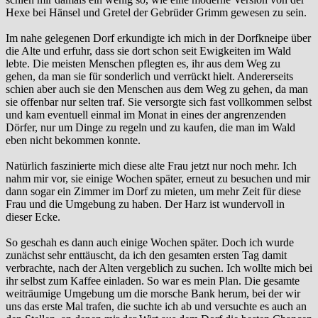
Hexe bei Hänsel und Gretel der Gebrüder Grimm gewesen zu sein.
Im nahe gelegenen Dorf erkundigte ich mich in der Dorfkneipe über
die Alte und erfuhr, dass sie dort schon seit Ewigkeiten im Wald
lebte. Die meisten Menschen pflegten es, ihr aus dem Weg zu
gehen, da man sie für sonderlich und verrückt hielt. Andererseits
schien aber auch sie den Menschen aus dem Weg zu gehen, da man
sie offenbar nur selten traf. Sie versorgte sich fast vollkommen selbst
und kam eventuell einmal im Monat in eines der angrenzenden
Dörfer, nur um Dinge zu regeln und zu kaufen, die man im Wald
eben nicht bekommen konnte.
Natürlich faszinierte mich diese alte Frau jetzt nur noch mehr. Ich
nahm mir vor, sie einige Wochen später, erneut zu besuchen und mir
dann sogar ein Zimmer im Dorf zu mieten, um mehr Zeit für diese
Frau und die Umgebung zu haben. Der Harz ist wundervoll in
dieser Ecke.
So geschah es dann auch einige Wochen später. Doch ich wurde
zunächst sehr enttäuscht, da ich den gesamten ersten Tag damit
verbrachte, nach der Alten vergeblich zu suchen. Ich wollte mich bei
ihr selbst zum Kaffee einladen. So war es mein Plan. Die gesamte
weiträumige Umgebung um die morsche Bank herum, bei der wir
uns das erste Mal trafen, die suchte ich ab und versuchte es auch an