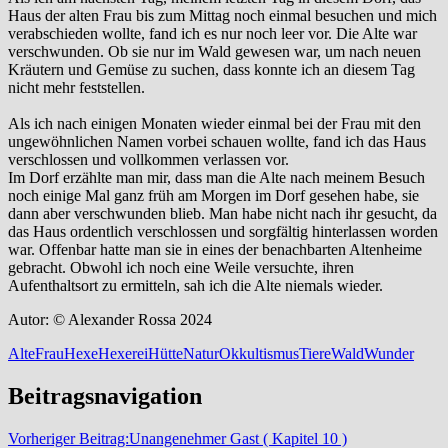
Haus der alten Frau bis zum Mittag noch einmal besuchen und mich
verabschieden wollte, fand ich es nur noch leer vor. Die Alte war
verschwunden. Ob sie nur im Wald gewesen war, um nach neuen
Kräutern und Gemüse zu suchen, dass konnte ich an diesem Tag
nicht mehr feststellen.
Als ich nach einigen Monaten wieder einmal bei der Frau mit den
ungewöhnlichen Namen vorbei schauen wollte, fand ich das Haus
verschlossen und vollkommen verlassen vor.
Im Dorf erzählte man mir, dass man die Alte nach meinem Besuch
noch einige Mal ganz früh am Morgen im Dorf gesehen habe, sie
dann aber verschwunden blieb. Man habe nicht nach ihr gesucht, da
das Haus ordentlich verschlossen und sorgfältig hinterlassen worden
war. Offenbar hatte man sie in eines der benachbarten Altenheime
gebracht. Obwohl ich noch eine Weile versuchte, ihren
Aufenthaltsort zu ermitteln, sah ich die Alte niemals wieder.
Autor: © Alexander Rossa 2024
Alte
Frau
Hexe
Hexerei
Hütte
Natur
Okkultismus
Tiere
Wald
Wunder
Beitragsnavigation
Vorheriger Beitrag:
Unangenehmer Gast ( Kapitel 10 )