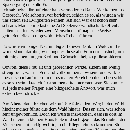
Spaziergang eine alte Frau.
Ich saß neben ihr auf einer halb vermoderten Bank. Wir kamen ins
Gespräch. Wie schon zuvor berichtet, schien es so, als würden wir
uns schon seit Ewigkeiten kennen. An sich war das schon sehr
seltsam. Man spürte fast eine Art Seelenverwandtschaft. Offenbar
hatten sich hier wieder zwei Menschen auf magische Weise
gefunden, die ein ungewöhnliches Leben führten.
Es wurde ein langer Nachmittag auf dieser Bank im Wald, und ich
war erstaunt darüber, wie lange es diese alte Frau dort aushielt, um
mit mir, einem jungen Kerl und Grünschnabel, zu philosophieren.
Obwohl diese Frau alt und gebrechlich wirkte, zudem ein wenig
streng roch, war ihr Verstand vollkommen anwesend und wirkte
messerscharf auf mich. In nahezu allen Bereichen des Leben schien
es so zu sein, dass ich ihr argumentativ unterlegen war. Sie kannte
auf jede meiner Fragen eine blitzgescheite Antwort, was mich
extrem beeindruckte.
Am Abend dann brachen wir auf. Sie folgte dem Weg in den Wald
hinein; meiner führte aus dem Wald hinaus. Das an sich, war schon
sehr ungewöhnlich. Doch ich wusste inzwischen, dass sie dort im
Wald in einem kleinen Haus lebte und sich gegen das Bemühen der
Menschen hartnäckig wehrte, in ein Pflegeheim zu kommen. Sie
schien mir damals ein wenig so, wie eine moderne Version von der