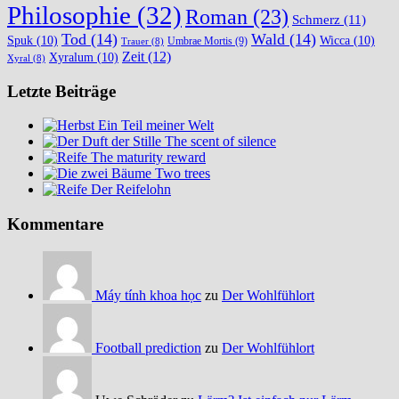
Philosophie
(32)
Roman
(23)
Schmerz
(11)
Tod
(14)
Wald
(14)
Spuk
(10)
Wicca
(10)
Umbrae Mortis
(9)
Trauer
(8)
Zeit
(12)
Xyralum
(10)
Xyral
(8)
Letzte Beiträge
Ein Teil meiner Welt
The scent of silence
The maturity reward
Two trees
Der Reifelohn
Kommentare
Máy tính khoa học
zu
Der Wohlfühlort
Football prediction
zu
Der Wohlfühlort