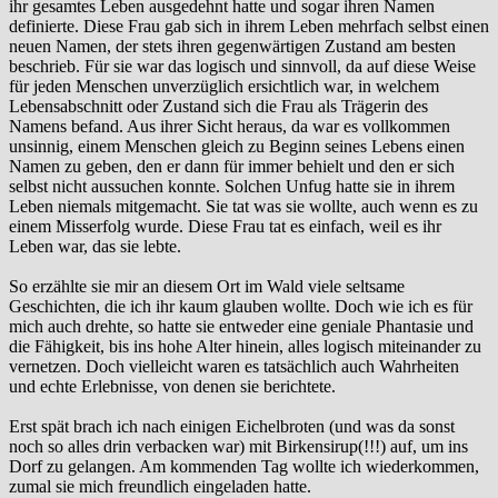
ihr gesamtes Leben ausgedehnt hatte und sogar ihren Namen
definierte. Diese Frau gab sich in ihrem Leben mehrfach selbst einen
neuen Namen, der stets ihren gegenwärtigen Zustand am besten
beschrieb. Für sie war das logisch und sinnvoll, da auf diese Weise
für jeden Menschen unverzüglich ersichtlich war, in welchem
Lebensabschnitt oder Zustand sich die Frau als Trägerin des
Namens befand. Aus ihrer Sicht heraus, da war es vollkommen
unsinnig, einem Menschen gleich zu Beginn seines Lebens einen
Namen zu geben, den er dann für immer behielt und den er sich
selbst nicht aussuchen konnte. Solchen Unfug hatte sie in ihrem
Leben niemals mitgemacht. Sie tat was sie wollte, auch wenn es zu
einem Misserfolg wurde. Diese Frau tat es einfach, weil es ihr
Leben war, das sie lebte.
So erzählte sie mir an diesem Ort im Wald viele seltsame
Geschichten, die ich ihr kaum glauben wollte. Doch wie ich es für
mich auch drehte, so hatte sie entweder eine geniale Phantasie und
die Fähigkeit, bis ins hohe Alter hinein, alles logisch miteinander zu
vernetzen. Doch vielleicht waren es tatsächlich auch Wahrheiten
und echte Erlebnisse, von denen sie berichtete.
Erst spät brach ich nach einigen Eichelbroten (und was da sonst
noch so alles drin verbacken war) mit Birkensirup(!!!) auf, um ins
Dorf zu gelangen. Am kommenden Tag wollte ich wiederkommen,
zumal sie mich freundlich eingeladen hatte.