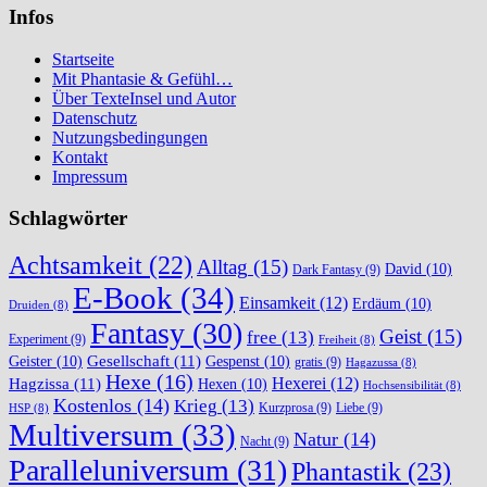
Infos
Startseite
Mit Phantasie & Gefühl…
Über TexteInsel und Autor
Datenschutz
Nutzungsbedingungen
Kontakt
Impressum
Schlagwörter
Achtsamkeit
(22)
Alltag
(15)
David
(10)
Dark Fantasy
(9)
E-Book
(34)
Einsamkeit
(12)
Erdäum
(10)
Druiden
(8)
Fantasy
(30)
Geist
(15)
free
(13)
Experiment
(9)
Freiheit
(8)
Gesellschaft
(11)
Geister
(10)
Gespenst
(10)
gratis
(9)
Hagazussa
(8)
Hexe
(16)
Hexerei
(12)
Hagzissa
(11)
Hexen
(10)
Hochsensibilität
(8)
Kostenlos
(14)
Krieg
(13)
Kurzprosa
(9)
Liebe
(9)
HSP
(8)
Multiversum
(33)
Natur
(14)
Nacht
(9)
Paralleluniversum
(31)
Phantastik
(23)