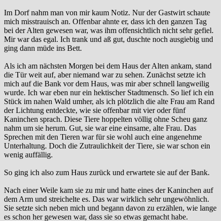
Im Dorf nahm man von mir kaum Notiz. Nur der Gastwirt schaute
mich misstrauisch an. Offenbar ahnte er, dass ich den ganzen Tag
bei der Alten gewesen war, was ihm offensichtlich nicht sehr gefiel.
Mir war das egal. Ich trank und aß gut, duschte noch ausgiebig und
ging dann müde ins Bett.
Als ich am nächsten Morgen bei dem Haus der Alten ankam, stand
die Tür weit auf, aber niemand war zu sehen. Zunächst setzte ich
mich auf die Bank vor dem Haus, was mir aber schnell langweilig
wurde. Ich war eben nur ein hektischer Stadtmensch. So lief ich ein
Stück im nahen Wald umher, als ich plötzlich die alte Frau am Rand
der Lichtung entdeckte, wie sie offenbar mit vier oder fünf
Kaninchen sprach. Diese Tiere hoppelten völlig ohne Scheu ganz
nahm um sie herum. Gut, sie war eine einsame, alte Frau. Das
Sprechen mit den Tieren war für sie wohl auch eine angenehme
Unterhaltung. Doch die Zutraulichkeit der Tiere, sie war schon ein
wenig auffällig.
So ging ich also zum Haus zurück und erwartete sie auf der Bank.
Nach einer Weile kam sie zu mir und hatte eines der Kaninchen auf
dem Arm und streichelte es. Das war wirklich sehr ungewöhnlich.
Sie setzte sich neben mich und begann davon zu erzählen, wie lange
es schon her gewesen war, dass sie so etwas gemacht habe.