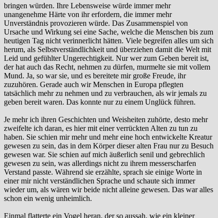
bringen würden. Ihre Lebensweise würde immer mehr
unangenehme Härte von ihr erfordern, die immer mehr
Unverständnis provozieren würde. Das Zusammenspiel von
Ursache und Wirkung sei eine Sache, welche die Menschen bis zum
heutigen Tag nicht verinnerlicht hätten. Viele begreifen alles um sich
herum, als Selbstverständlichkeit und überziehen damit die Welt mit
Leid und gefühlter Ungerechtigkeit. Nur wer zum Geben bereit ist,
der hat auch das Recht, nehmen zu dürfen, murmelte sie mit vollem
Mund. Ja, so war sie, und es bereitete mir große Freude, ihr
zuzuhören. Gerade auch wir Menschen in Europa pflegten
tatsächlich mehr zu nehmen und zu verbrauchen, als wir jemals zu
geben bereit waren. Das konnte nur zu einem Unglück führen.
Je mehr ich ihren Geschichten und Weisheiten zuhörte, desto mehr
zweifelte ich daran, es hier mit einer verrückten Alten zu tun zu
haben. Sie schien mir mehr und mehr eine hoch entwickelte Kreatur
gewesen zu sein, das in dem Körper dieser alten Frau nur zu Besuch
gewesen war. Sie schien auf mich äußerlich senil und gebrechlich
gewesen zu sein, was allerdings nicht zu ihrem messerscharfen
Verstand passte. Während sie erzählte, sprach sie einige Worte in
einer mir nicht verständlichen Sprache und schaute sich immer
wieder um, als wären wir beide nicht alleine gewesen. Das war alles
schon ein wenig unheimlich.
Einmal flatterte ein Vogel heran, der so aussah, wie ein kleiner