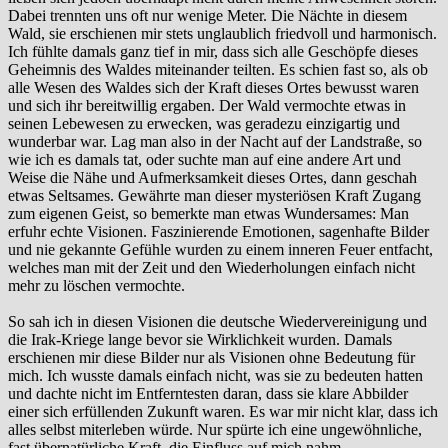
Dabei trennten uns oft nur wenige Meter. Die Nächte in diesem
Wald, sie erschienen mir stets unglaublich friedvoll und harmonisch.
Ich fühlte damals ganz tief in mir, dass sich alle Geschöpfe dieses
Geheimnis des Waldes miteinander teilten. Es schien fast so, als ob
alle Wesen des Waldes sich der Kraft dieses Ortes bewusst waren
und sich ihr bereitwillig ergaben. Der Wald vermochte etwas in
seinen Lebewesen zu erwecken, was geradezu einzigartig und
wunderbar war. Lag man also in der Nacht auf der Landstraße, so
wie ich es damals tat, oder suchte man auf eine andere Art und
Weise die Nähe und Aufmerksamkeit dieses Ortes, dann geschah
etwas Seltsames. Gewährte man dieser mysteriösen Kraft Zugang
zum eigenen Geist, so bemerkte man etwas Wundersames: Man
erfuhr echte Visionen. Faszinierende Emotionen, sagenhafte Bilder
und nie gekannte Gefühle wurden zu einem inneren Feuer entfacht,
welches man mit der Zeit und den Wiederholungen einfach nicht
mehr zu löschen vermochte.
So sah ich in diesen Visionen die deutsche Wiedervereinigung und
die Irak-Kriege lange bevor sie Wirklichkeit wurden. Damals
erschienen mir diese Bilder nur als Visionen ohne Bedeutung für
mich. Ich wusste damals einfach nicht, was sie zu bedeuten hatten
und dachte nicht im Entferntesten daran, dass sie klare Abbilder
einer sich erfüllenden Zukunft waren. Es war mir nicht klar, dass ich
alles selbst miterleben würde. Nur spürte ich eine ungewöhnliche,
fast übernatürliche Kraft, die Einfluss auf mich nahm.