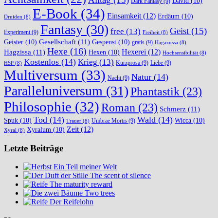
David
(10)
Dark Fantasy
(9)
E-Book
(34)
Einsamkeit
(12)
Erdäum
(10)
Druiden
(8)
Fantasy
(30)
Geist
(15)
free
(13)
Experiment
(9)
Freiheit
(8)
Gesellschaft
(11)
Geister
(10)
Gespenst
(10)
gratis
(9)
Hagazussa
(8)
Hexe
(16)
Hexerei
(12)
Hagzissa
(11)
Hexen
(10)
Hochsensibilität
(8)
Kostenlos
(14)
Krieg
(13)
Kurzprosa
(9)
Liebe
(9)
HSP
(8)
Multiversum
(33)
Natur
(14)
Nacht
(9)
Paralleluniversum
(31)
Phantastik
(23)
Philosophie
(32)
Roman
(23)
Schmerz
(11)
Tod
(14)
Wald
(14)
Spuk
(10)
Wicca
(10)
Umbrae Mortis
(9)
Trauer
(8)
Zeit
(12)
Xyralum
(10)
Xyral
(8)
Letzte Beiträge
Ein Teil meiner Welt
The scent of silence
The maturity reward
Two trees
Der Reifelohn