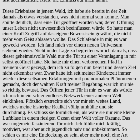
Diese Erlebnisse in jenem Wald, ich habe sie bereits in der Zeit
damals als etwas verstanden, was nicht normal sein konnte. Man
spürte deutlich, dass eine Tür geöffnet worden war, deren Öffnung
unser Leben nicht unwesentlich beeinflussen würde. So hatte man
einer Kraft Zugriff auf das eigene Bewusstsein gewährt, die nicht
mehr vom Geist ablassen wollte. Das Schlafende in mir, es war
geweckt worden. Ich fand mich vor einem neuen Universum
stehend wieder. Nicht in der Lage zu begreifen war ich damals, dass
dieser geheimnisvolle Wald nur die Tür zu einer Veranlagung in mir
selbst geöffnet hatte. Sie hatte mir einen verborgenen Pfad in
meinem Geist gezeigt, dem ich zu folgen nun bereit und dessen Ziel
nicht erkennbar war. Zwar hatte ich seit meiner Kinderzeit immer
wieder diese seltsamen Erfahrungen mit paranormalen Phänomenen
gemacht, doch der wahren Kraft meiner Begabung war ich mir nie
so richtig bewusst. Das Öffnen jener Tür in mir, es war, als würde
ich mich in ein schier endloses Netzwerk einer anderen Welt
einklinken. Plötzlich erstreckte sich vor mir ein weites Land,
welches meine bisherige Realität völlig umhüllte und sie
durchdrang. Es schloss sie förmlich ein, als wäre sie nur eine kleine
Luftblase in einem riesigen Ozean einer Welt voller Ozeane. Das
war ungemein faszinierend für mich. Ich fühlte mich kräftig,
motiviert, war aber auch jugendlich naiv und unbekümmert. So
schien es mir eine Entdeckung zu sein, aber mehr noch eine Art