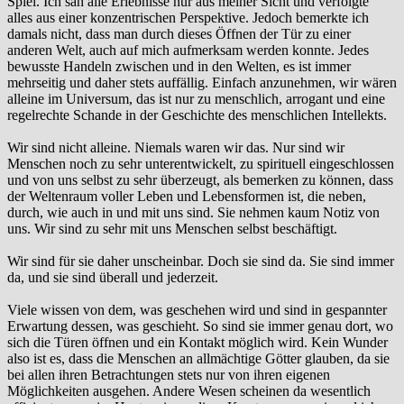
Spiel. Ich sah alle Erlebnisse nur aus meiner Sicht und verfolgte
alles aus einer konzentrischen Perspektive. Jedoch bemerkte ich
damals nicht, dass man durch dieses Öffnen der Tür zu einer
anderen Welt, auch auf mich aufmerksam werden konnte. Jedes
bewusste Handeln zwischen und in den Welten, es ist immer
mehrseitig und daher stets auffällig. Einfach anzunehmen, wir wären
alleine im Universum, das ist nur zu menschlich, arrogant und eine
regelrechte Schande in der Geschichte des menschlichen Intellekts.
Wir sind nicht alleine. Niemals waren wir das. Nur sind wir
Menschen noch zu sehr unterentwickelt, zu spirituell eingeschlossen
und von uns selbst zu sehr überzeugt, als bemerken zu können, dass
der Weltenraum voller Leben und Lebensformen ist, die neben,
durch, wie auch in und mit uns sind. Sie nehmen kaum Notiz von
uns. Wir sind zu sehr mit uns Menschen selbst beschäftigt.
Wir sind für sie daher unscheinbar. Doch sie sind da. Sie sind immer
da, und sie sind überall und jederzeit.
Viele wissen von dem, was geschehen wird und sind in gespannter
Erwartung dessen, was geschieht. So sind sie immer genau dort, wo
sich die Türen öffnen und ein Kontakt möglich wird. Kein Wunder
also ist es, dass die Menschen an allmächtige Götter glauben, da sie
bei allen ihren Betrachtungen stets nur von ihren eigenen
Möglichkeiten ausgehen. Andere Wesen scheinen da wesentlich