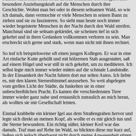
besondere Anziehungskraft auf die Menschen durch ihre
Geschichte. Wohnt man bei oder in diesem seltsamen Wald, so wie
ich damals, dann vermochte er viele Menschen in seinen Bann zu
ziehen und sie zu faszinieren. So sieht man heute noch immer
wieder begeisterte Menschen in der Nacht durch den Wald streifen.
Manchmal sind sie seltsam gekleidet, sie scheinen tief in sich
gekehrt und in ihren Gedanken vollkommen verloren zu sein. Man
erschreckt sich gerne und stark, wenn man nicht mit ihnen rechnet.
So traf ich beispielsweise oft einen jungen Kollegen. Er war in eine
Art einfache Kutte gehüllt und mit hölzernen Stab ausgestattet, saß
auf einem Hügel und war still in sich gekehrt, um zu meditieren. Ich
selbst legte mich immer wieder mitten auf die schmale Landstraße.
In der Einsamkeit der Nacht fuhren dort nur selten Autos. Ich liebte
es, mir den klaren Sternenhimmel anzusehen. So weit abgelegen
vom grellen Licht der Städte, da funkelten sie in einer
unbeschreiblichen Pracht. Es kamen die verschiedensten Tiere
immer wieder ganz nahe und erstaunlich zutraulich an mich heran,
als wollten sie mir Gesellschaft leisten.
Einmal krabbelte ein kleiner Igel aus dem Straßengraben hervor und
legte sich direkt an meinen Kopf, als wollte er es mir gleich tun und
die Sterne bewundern. Ein richtig süßer, kleiner Kerl war das
damals. Traf man auf Rehe im Wald, so blickten diese nur kurz auf,
ließen sich jedoch überhaupt nicht durch meine Anwesenheit stören.