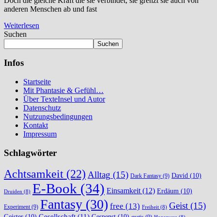
Doch die gleiche Kraft die sie verbindet, sie grenzt sie auch von
anderen Menschen ab und fast
Weiterlesen
Suchen
Suchen
Infos
Startseite
Mit Phantasie & Gefühl…
Über TexteInsel und Autor
Datenschutz
Nutzungsbedingungen
Kontakt
Impressum
Schlagwörter
Achtsamkeit
(22)
Alltag
(15)
David
(10)
Dark Fantasy
(9)
E-Book
(34)
Einsamkeit
(12)
Erdäum
(10)
Druiden
(8)
Fantasy
(30)
Geist
(15)
free
(13)
Experiment
(9)
Freiheit
(8)
Gesellschaft
(11)
Geister
(10)
Gespenst
(10)
gratis
(9)