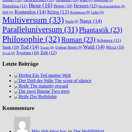
Hagazussa
(8)
Hexe
(16)
Hexerei
(12)
Hagzissa
(11)
Hexen
(10)
Hochsensibilität
(8)
Kostenlos
(14)
Krieg
(13)
Kurzprosa
(9)
Liebe
(9)
HSP
(8)
Multiversum
(33)
Natur
(14)
Nacht
(9)
Paralleluniversum
(31)
Phantastik
(23)
Philosophie
(32)
Roman
(23)
Schmerz
(11)
Tod
(14)
Wald
(14)
Spuk
(10)
Wicca
(10)
Umbrae Mortis
(9)
Trauer
(8)
Zeit
(12)
Xyralum
(10)
Xyral
(8)
Letzte Beiträge
Ein Teil meiner Welt
The scent of silence
The maturity reward
Two trees
Der Reifelohn
Kommentare
Máy tính khoa học
zu
Der Wohlfühlort