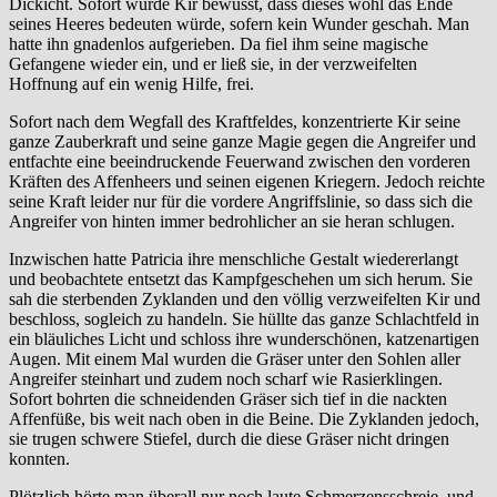
Dickicht. Sofort wurde Kir bewusst, dass dieses wohl das Ende
seines Heeres bedeuten würde, sofern kein Wunder geschah. Man
hatte ihn gnadenlos aufgerieben. Da fiel ihm seine magische
Gefangene wieder ein, und er ließ sie, in der verzweifelten
Hoffnung auf ein wenig Hilfe, frei.
Sofort nach dem Wegfall des Kraftfeldes, konzentrierte Kir seine
ganze Zauberkraft und seine ganze Magie gegen die Angreifer und
entfachte eine beeindruckende Feuerwand zwischen den vorderen
Kräften des Affenheers und seinen eigenen Kriegern. Jedoch reichte
seine Kraft leider nur für die vordere Angriffslinie, so dass sich die
Angreifer von hinten immer bedrohlicher an sie heran schlugen.
Inzwischen hatte Patricia ihre menschliche Gestalt wiedererlangt
und beobachtete entsetzt das Kampfgeschehen um sich herum. Sie
sah die sterbenden Zyklanden und den völlig verzweifelten Kir und
beschloss, sogleich zu handeln. Sie hüllte das ganze Schlachtfeld in
ein bläuliches Licht und schloss ihre wunderschönen, katzenartigen
Augen. Mit einem Mal wurden die Gräser unter den Sohlen aller
Angreifer steinhart und zudem noch scharf wie Rasierklingen.
Sofort bohrten die schneidenden Gräser sich tief in die nackten
Affenfüße, bis weit nach oben in die Beine. Die Zyklanden jedoch,
sie trugen schwere Stiefel, durch die diese Gräser nicht dringen
konnten.
Plötzlich hörte man überall nur noch laute Schmerzensschreie, und