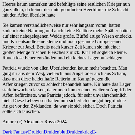
Heeres kaum anmerken und befehligte seine restlichen Krieger nun
ganz allein, da keiner der untergeordneten Heerführer die Schlacht
mit den Affen überlebt hatte.
Sie kamen verständlicherweise nur sehr langsam voran, hatten
zudem keine Nahrung und auch keine Reittiere mehr. Späher hatten
auf einer nahegelegenen Weide große, Büffel artige Wesen entdeckt,
und Kir entsandte eine kleine und noch gesunde Gruppe seiner
Krieger zur Jagd. Bereits nach kurzer Zeit kamen sie mit einer
großen Menge frischen Fleisches zurück. Kir ließ sogleich kleine,
Rauch lose Feuer entzünden und ein kleines Lager aufschlagen.
Patricia wurde von allen Überlebenden kaum mehr beachtet. Man
ging ihr aus dem Weg, vielleicht aus Angst oder auch aus Scham,
dass man diese heldenhafte Retterin im Kampf gegen die
Affenkrieger, zuvor so schlecht behandelt hatte. Kir hatte das Lager
stark bewachen lassen, da er noch immer einen weiteren Angriff der
Affen befürchtete, was Patricia jedoch, für sehr unwahrscheinlich
hielt. Diese Lebewesen hatten nun sicherlich eine gut begründete
Angst vor den Zyklanden, da war sie sich sicher. Doch Patricia
sollte sich täuschen.
Autor : (c) Alexander Rossa 2024
Dark Fantasy
Druiden
Druidenblut
Druidenkrieg
E-