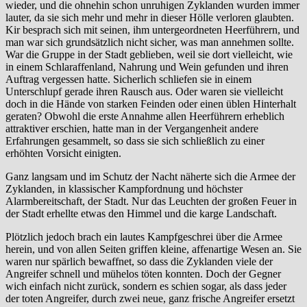
wieder, und die ohnehin schon unruhigen Zyklanden wurden immer
lauter, da sie sich mehr und mehr in dieser Hölle verloren glaubten.
Kir besprach sich mit seinen, ihm untergeordneten Heerführern, und
man war sich grundsätzlich nicht sicher, was man annehmen sollte.
War die Gruppe in der Stadt geblieben, weil sie dort vielleicht, wie
in einem Schlaraffenland, Nahrung und Wein gefunden und ihren
Auftrag vergessen hatte. Sicherlich schliefen sie in einem
Unterschlupf gerade ihren Rausch aus. Oder waren sie vielleicht
doch in die Hände von starken Feinden oder einen üblen Hinterhalt
geraten? Obwohl die erste Annahme allen Heerführern erheblich
attraktiver erschien, hatte man in der Vergangenheit andere
Erfahrungen gesammelt, so dass sie sich schließlich zu einer
erhöhten Vorsicht einigten.
Ganz langsam und im Schutz der Nacht näherte sich die Armee der
Zyklanden, in klassischer Kampfordnung und höchster
Alarmbereitschaft, der Stadt. Nur das Leuchten der großen Feuer in
der Stadt erhellte etwas den Himmel und die karge Landschaft.
Plötzlich jedoch brach ein lautes Kampfgeschrei über die Armee
herein, und von allen Seiten griffen kleine, affenartige Wesen an. Sie
waren nur spärlich bewaffnet, so dass die Zyklanden viele der
Angreifer schnell und mühelos töten konnten. Doch der Gegner
wich einfach nicht zurück, sondern es schien sogar, als dass jeder
der toten Angreifer, durch zwei neue, ganz frische Angreifer ersetzt