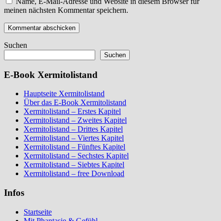
Name, E-Mail-Adresse und Website in diesem Browser für
meinen nächsten Kommentar speichern.
Suchen
Suchen
E-Book Xermitolistand
Hauptseite Xermitolistand
Über das E-Book Xermitolistand
Xermitolistand – Erstes Kapitel
Xermitolistand – Zweites Kapitel
Xermitolistand – Drittes Kapitel
Xermitolistand – Viertes Kapitel
Xermitolistand – Fünftes Kapitel
Xermitolistand – Sechstes Kapitel
Xermitolistand – Siebtes Kapitel
Xermitolistand – free Download
Infos
Startseite
Mit Phantasie & Gefühl…