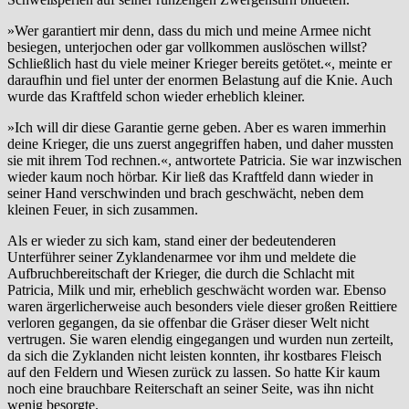
»Wer garantiert mir denn, dass du mich und meine Armee nicht
besiegen, unterjochen oder gar vollkommen auslöschen willst?
Schließlich hast du viele meiner Krieger bereits getötet.«, meinte er
daraufhin und fiel unter der enormen Belastung auf die Knie. Auch
wurde das Kraftfeld schon wieder erheblich kleiner.
»Ich will dir diese Garantie gerne geben. Aber es waren immerhin
deine Krieger, die uns zuerst angegriffen haben, und daher mussten
sie mit ihrem Tod rechnen.«, antwortete Patricia. Sie war inzwischen
wieder kaum noch hörbar. Kir ließ das Kraftfeld dann wieder in
seiner Hand verschwinden und brach geschwächt, neben dem
kleinen Feuer, in sich zusammen.
Als er wieder zu sich kam, stand einer der bedeutenderen
Unterführer seiner Zyklandenarmee vor ihm und meldete die
Aufbruchbereitschaft der Krieger, die durch die Schlacht mit
Patricia, Milk und mir, erheblich geschwächt worden war. Ebenso
waren ärgerlicherweise auch besonders viele dieser großen Reittiere
verloren gegangen, da sie offenbar die Gräser dieser Welt nicht
vertrugen. Sie waren elendig eingegangen und wurden nun zerteilt,
da sich die Zyklanden nicht leisten konnten, ihr kostbares Fleisch
auf den Feldern und Wiesen zurück zu lassen. So hatte Kir kaum
noch eine brauchbare Reiterschaft an seiner Seite, was ihn nicht
wenig besorgte.