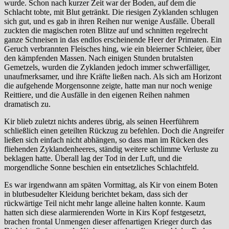
wurde. Schon nach kurzer Zeit war der Boden, auf dem die
Schlacht tobte, mit Blut getränkt. Die riesigen Zyklanden schlugen
sich gut, und es gab in ihren Reihen nur wenige Ausfälle. Überall
zuckten die magischen roten Blitze auf und schnitten regelrecht
ganze Schneisen in das endlos erscheinende Heer der Primaten. Ein
Geruch verbrannten Fleisches hing, wie ein bleierner Schleier, über
den kämpfenden Massen. Nach einigen Stunden brutalsten
Gemetzels, wurden die Zyklanden jedoch immer schwerfälliger,
unaufmerksamer, und ihre Kräfte ließen nach. Als sich am Horizont
die aufgehende Morgensonne zeigte, hatte man nur noch wenige
Reittiere, und die Ausfälle in den eigenen Reihen nahmen
dramatisch zu.
Kir blieb zuletzt nichts anderes übrig, als seinen Heerführern
schließlich einen geteilten Rückzug zu befehlen. Doch die Angreifer
ließen sich einfach nicht abhängen, so dass man im Rücken des
fliehenden Zyklandenheeres, ständig weitere schlimme Verluste zu
beklagen hatte. Überall lag der Tod in der Luft, und die
morgendliche Sonne beschien ein entsetzliches Schlachtfeld.
Es war irgendwann am späten Vormittag, als Kir von einem Boten
in blutbesudelter Kleidung berichtet bekam, dass sich der
rückwärtige Teil nicht mehr lange alleine halten konnte. Kaum
hatten sich diese alarmierenden Worte in Kirs Kopf festgesetzt,
brachen frontal Unmengen dieser affenartigen Krieger durch das