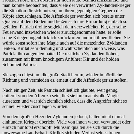
man konnte beobachten, dass viele der verwirrten Zyklandenkrieger
die Situation für sich nutzen, um ihren gepeinigten Gegnern die
Köpfe abzuschlagen. Die Affenkrieger wanden sich bereits unter
Qualen auf dem Boden und ließen sich ihre Ermordung einfach so
gefallen. Patricia drohte sogleich dem verzweifelten Kir, der seine
Feuerwand inzwischen wieder zurückgenommen hatte, er solle
seine Krieger augenblicklich zurückrufen und mit ihnen fliehen. Sie
würde sonst sofort ihre Magie auch auf die metzelnden Zyklanden
lenken. Kir tat sehr demütig und wahrscheinlich auch weise, was
Patricia ihm angeraten hatte. Die restlichen Zyklanden flohen,
zusammen mit ihrem knochigem Anführer Kir und der holden
Schönheit Patricia.
Sie zogen eiligst um die große Stadt herum, wieder in nördliche
Richtung und vermieden es, erneut auf die Affenkrieger zu stoßen.
Nach einiger Zeit, als Patricia schließlich glaubte, weit genug
entfernt von den Affen zu sein, ließ sie ihre machtvolle Magie
aussetzen und war sich ziemlich sicher, dass die Angreifer nicht so
schnell wieder zuschlagen würden.
Von dem großen Heer der Zyklanden jedoch, hatten nicht einmal
einhundert Krieger überlebt. Viele von ihnen waren verwundet oder
einfach nur total erschöpft. Mühsam quälten sie sich durch die
unwegsame Landschaft. Kir ließ sich den Verlust seines treuen