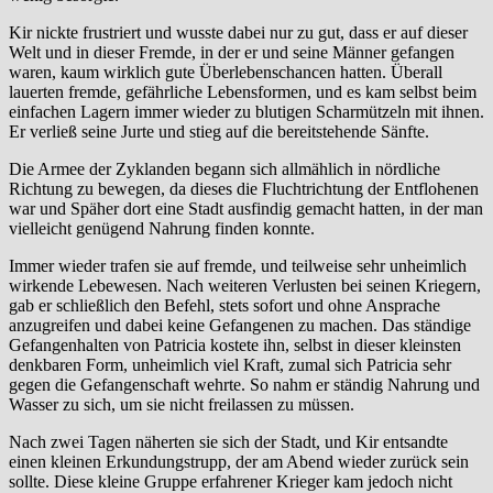
Kir nickte frustriert und wusste dabei nur zu gut, dass er auf dieser
Welt und in dieser Fremde, in der er und seine Männer gefangen
waren, kaum wirklich gute Überlebenschancen hatten. Überall
lauerten fremde, gefährliche Lebensformen, und es kam selbst beim
einfachen Lagern immer wieder zu blutigen Scharmützeln mit ihnen.
Er verließ seine Jurte und stieg auf die bereitstehende Sänfte.
Die Armee der Zyklanden begann sich allmählich in nördliche
Richtung zu bewegen, da dieses die Fluchtrichtung der Entflohenen
war und Späher dort eine Stadt ausfindig gemacht hatten, in der man
vielleicht genügend Nahrung finden konnte.
Immer wieder trafen sie auf fremde, und teilweise sehr unheimlich
wirkende Lebewesen. Nach weiteren Verlusten bei seinen Kriegern,
gab er schließlich den Befehl, stets sofort und ohne Ansprache
anzugreifen und dabei keine Gefangenen zu machen. Das ständige
Gefangenhalten von Patricia kostete ihn, selbst in dieser kleinsten
denkbaren Form, unheimlich viel Kraft, zumal sich Patricia sehr
gegen die Gefangenschaft wehrte. So nahm er ständig Nahrung und
Wasser zu sich, um sie nicht freilassen zu müssen.
Nach zwei Tagen näherten sie sich der Stadt, und Kir entsandte
einen kleinen Erkundungstrupp, der am Abend wieder zurück sein
sollte. Diese kleine Gruppe erfahrener Krieger kam jedoch nicht