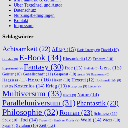
Über TexteInsel und Autor
Datenschutz
Nutzungsbedingungen
Kontakt
Impressum
Schlagwörter
Achtsamkeit
(22)
Alltag
(15)
David
(10)
Dark Fantasy
(9)
E-Book
(34)
Einsamkeit
(12)
Erdäum
(10)
Druiden
(8)
Fantasy
(30)
Geist
(15)
free
(13)
Experiment
(9)
Freiheit
(8)
Gesellschaft
(11)
Geister
(10)
Gespenst
(10)
gratis
(9)
Hagazussa
(8)
Hexe
(16)
Hexerei
(12)
Hagzissa
(11)
Hexen
(10)
Hochsensibilität
(8)
Kostenlos
(14)
Krieg
(13)
Kurzprosa
(9)
Liebe
(9)
HSP
(8)
Multiversum
(33)
Natur
(14)
Nacht
(9)
Paralleluniversum
(31)
Phantastik
(23)
Philosophie
(32)
Roman
(23)
Schmerz
(11)
Tod
(14)
Wald
(14)
Spuk
(10)
Wicca
(10)
Umbrae Mortis
(9)
Trauer
(8)
Zeit
(12)
Xyralum
(10)
Xyral
(8)