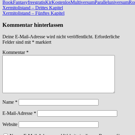
Book
Fantasy
free
gratis
Kir
Kostenlos
Multiversum
Paralleluniversum
Ro
Beitragsnavigation
Vorheriger
Xermitolistand – Drittes Kapitel
Beitrag:
Nächster
Xermitolistand – Fünftes Kapitel
Beitrag:
Kommentar hinterlassen
Deine E-Mail-Adresse wird nicht veröffentlicht.
Erforderliche
Felder sind mit
*
markiert
Kommentar
*
Name
*
E-Mail-Adresse
*
Website