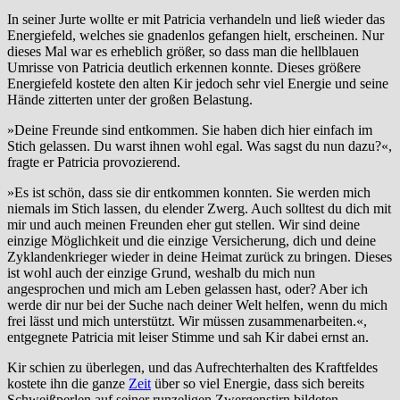
In seiner Jurte wollte er mit Patricia verhandeln und ließ wieder das
Energiefeld, welches sie gnadenlos gefangen hielt, erscheinen. Nur
dieses Mal war es erheblich größer, so dass man die hellblauen
Umrisse von Patricia deutlich erkennen konnte. Dieses größere
Energiefeld kostete den alten Kir jedoch sehr viel Energie und seine
Hände zitterten unter der großen Belastung.
»Deine Freunde sind entkommen. Sie haben dich hier einfach im
Stich gelassen. Du warst ihnen wohl egal. Was sagst du nun dazu?«,
fragte er Patricia provozierend.
»Es ist schön, dass sie dir entkommen konnten. Sie werden mich
niemals im Stich lassen, du elender Zwerg. Auch solltest du dich mit
mir und auch meinen Freunden eher gut stellen. Wir sind deine
einzige Möglichkeit und die einzige Versicherung, dich und deine
Zyklandenkrieger wieder in deine Heimat zurück zu bringen. Dieses
ist wohl auch der einzige Grund, weshalb du mich nun
angesprochen und mich am Leben gelassen hast, oder? Aber ich
werde dir nur bei der Suche nach deiner Welt helfen, wenn du mich
frei lässt und mich unterstützt. Wir müssen zusammenarbeiten.«,
entgegnete Patricia mit leiser Stimme und sah Kir dabei ernst an.
Kir schien zu überlegen, und das Aufrechterhalten des Kraftfeldes
kostete ihn die ganze
Zeit
über so viel Energie, dass sich bereits
Schweißperlen auf seiner runzeligen Zwergenstirn bildeten.