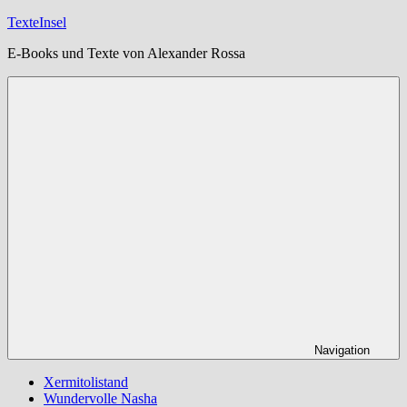
Zum
TexteInsel
Inhalt
E-Books und Texte von Alexander Rossa
springen
Navigation
Xermitolistand
Wundervolle Nasha