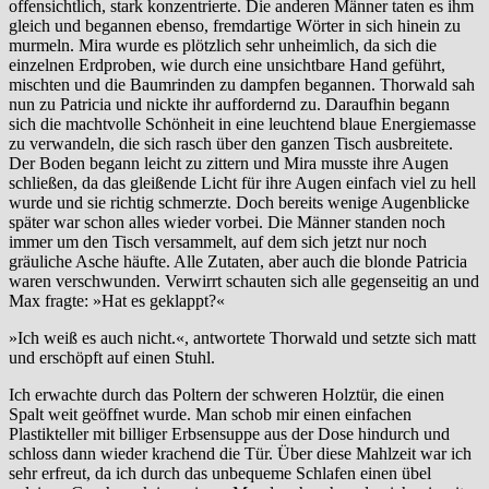
offensichtlich, stark konzentrierte. Die anderen Männer taten es ihm
gleich und begannen ebenso, fremdartige Wörter in sich hinein zu
murmeln. Mira wurde es plötzlich sehr unheimlich, da sich die
einzelnen Erdproben, wie durch eine unsichtbare Hand geführt,
mischten und die Baumrinden zu dampfen begannen. Thorwald sah
nun zu Patricia und nickte ihr auffordernd zu. Daraufhin begann
sich die machtvolle Schönheit in eine leuchtend blaue Energiemasse
zu verwandeln, die sich rasch über den ganzen Tisch ausbreitete.
Der Boden begann leicht zu zittern und Mira musste ihre Augen
schließen, da das gleißende Licht für ihre Augen einfach viel zu hell
wurde und sie richtig schmerzte. Doch bereits wenige Augenblicke
später war schon alles wieder vorbei. Die Männer standen noch
immer um den Tisch versammelt, auf dem sich jetzt nur noch
gräuliche Asche häufte. Alle Zutaten, aber auch die blonde Patricia
waren verschwunden. Verwirrt schauten sich alle gegenseitig an und
Max fragte: »Hat es geklappt?«
»Ich weiß es auch nicht.«, antwortete Thorwald und setzte sich matt
und erschöpft auf einen Stuhl.
Ich erwachte durch das Poltern der schweren Holztür, die einen
Spalt weit geöffnet wurde. Man schob mir einen einfachen
Plastikteller mit billiger Erbsensuppe aus der Dose hindurch und
schloss dann wieder krachend die Tür. Über diese Mahlzeit war ich
sehr erfreut, da ich durch das unbequeme Schlafen einen übel