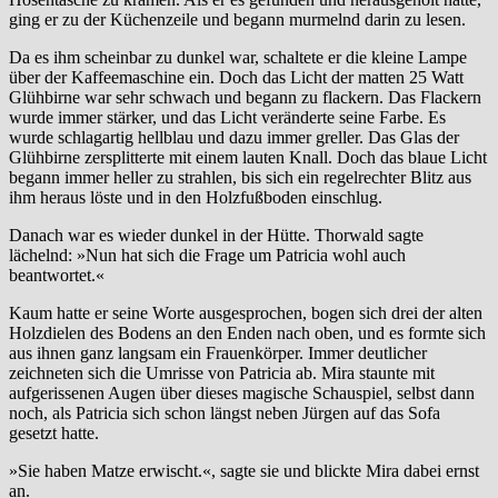
ging er zu der Küchenzeile und begann murmelnd darin zu lesen.
Da es ihm scheinbar zu dunkel war, schaltete er die kleine Lampe
über der Kaffeemaschine ein. Doch das Licht der matten 25 Watt
Glühbirne war sehr schwach und begann zu flackern. Das Flackern
wurde immer stärker, und das Licht veränderte seine Farbe. Es
wurde schlagartig hellblau und dazu immer greller. Das Glas der
Glühbirne zersplitterte mit einem lauten Knall. Doch das blaue Licht
begann immer heller zu strahlen, bis sich ein regelrechter Blitz aus
ihm heraus löste und in den Holzfußboden einschlug.
Danach war es wieder dunkel in der Hütte. Thorwald sagte
lächelnd: »Nun hat sich die Frage um Patricia wohl auch
beantwortet.«
Kaum hatte er seine Worte ausgesprochen, bogen sich drei der alten
Holzdielen des Bodens an den Enden nach oben, und es formte sich
aus ihnen ganz langsam ein Frauenkörper. Immer deutlicher
zeichneten sich die Umrisse von Patricia ab. Mira staunte mit
aufgerissenen Augen über dieses magische Schauspiel, selbst dann
noch, als Patricia sich schon längst neben Jürgen auf das Sofa
gesetzt hatte.
»Sie haben Matze erwischt.«, sagte sie und blickte Mira dabei ernst
an.