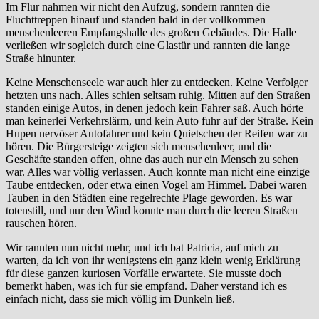
Im Flur nahmen wir nicht den Aufzug, sondern rannten die
Fluchttreppen hinauf und standen bald in der vollkommen
menschenleeren Empfangshalle des großen Gebäudes. Die Halle
verließen wir sogleich durch eine Glastür und rannten die lange
Straße hinunter.
Keine Menschenseele war auch hier zu entdecken. Keine Verfolger
hetzten uns nach. Alles schien seltsam ruhig. Mitten auf den Straßen
standen einige Autos, in denen jedoch kein Fahrer saß. Auch hörte
man keinerlei Verkehrslärm, und kein Auto fuhr auf der Straße. Kein
Hupen nervöser Autofahrer und kein Quietschen der Reifen war zu
hören. Die Bürgersteige zeigten sich menschenleer, und die
Geschäfte standen offen, ohne das auch nur ein Mensch zu sehen
war. Alles war völlig verlassen. Auch konnte man nicht eine einzige
Taube entdecken, oder etwa einen Vogel am Himmel. Dabei waren
Tauben in den Städten eine regelrechte Plage geworden. Es war
totenstill, und nur den Wind konnte man durch die leeren Straßen
rauschen hören.
Wir rannten nun nicht mehr, und ich bat Patricia, auf mich zu
warten, da ich von ihr wenigstens ein ganz klein wenig Erklärung
für diese ganzen kuriosen Vorfälle erwartete. Sie musste doch
bemerkt haben, was ich für sie empfand. Daher verstand ich es
einfach nicht, dass sie mich völlig im Dunkeln ließ.