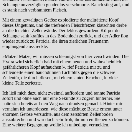
Schlange unverzüglich gnadenlos verschmorte. Rauch stieg auf, und
es stank nach verbranntem Fleisch.
Mit einem gewaltigen Getöse explodierte der malträtierte Kopf
dieses Ungetüms, und die triefenden Fleischfetzen klatschten derbe
an die feuchten Zellenwände. Der leblos gewordene Körper der
Schlange sank kraftlos in das Bodenloch zurück, und der Adler flog
wieder zurück zu Patricia, die ihren zierlichen Frauenarm
empfangend ausstreckte.
»Matze! Matze, wir müssen schleunigst von hier verschwinden. Die
Hydra wird sicherlich bald mit einem neuen und wahrscheinlich
gefährlicheren Kopf auftauchen!«, rief Patricia mir zu und
schleuderte einen hauchdünnen Lichtblitz gegen die schwere
Zellentür, die durch diesen, mit einem lauten Krachen, in viele
kleine Teile zerfetzte.
Ich ließ mich dazu nicht zweimal auffordern und rannte Patricia
sofort und ohne auch nur eine Sekunde zu zögern hinterher. Sie
hatte sich bereits auf den Weg nach draußen gemacht. Hinter mir
vernahm ich unterdessen, wie diese mächtige Bestie erneut unter
enormen Getöse versuchte, aus dem zerstörten Zellenboden
auszubrechen und war doch sehr froh, ihr nun entfliehen zu können.
Eine weitere Begegnung wollte ich unbedingt vermeiden.