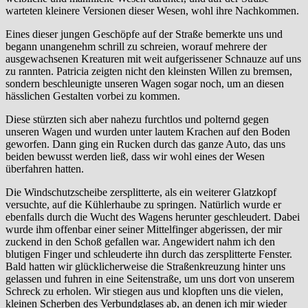
warteten kleinere Versionen dieser Wesen, wohl ihre Nachkommen.
Eines dieser jungen Geschöpfe auf der Straße bemerkte uns und
begann unangenehm schrill zu schreien, worauf mehrere der
ausgewachsenen Kreaturen mit weit aufgerissener Schnauze auf uns
zu rannten. Patricia zeigten nicht den kleinsten Willen zu bremsen,
sondern beschleunigte unseren Wagen sogar noch, um an diesen
hässlichen Gestalten vorbei zu kommen.
Diese stürzten sich aber nahezu furchtlos und polternd gegen
unseren Wagen und wurden unter lautem Krachen auf den Boden
geworfen. Dann ging ein Rucken durch das ganze Auto, das uns
beiden bewusst werden ließ, dass wir wohl eines der Wesen
überfahren hatten.
Die Windschutzscheibe zersplitterte, als ein weiterer Glatzkopf
versuchte, auf die Kühlerhaube zu springen. Natürlich wurde er
ebenfalls durch die Wucht des Wagens herunter geschleudert. Dabei
wurde ihm offenbar einer seiner Mittelfinger abgerissen, der mir
zuckend in den Schoß gefallen war. Angewidert nahm ich den
blutigen Finger und schleuderte ihn durch das zersplitterte Fenster.
Bald hatten wir glücklicherweise die Straßenkreuzung hinter uns
gelassen und fuhren in eine Seitenstraße, um uns dort von unserem
Schreck zu erholen. Wir stiegen aus und klopften uns die vielen,
kleinen Scherben des Verbundglases ab, an denen ich mir wieder