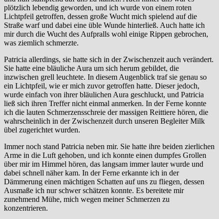
plötzlich lebendig geworden, und ich wurde von einem roten
Lichtpfeil getroffen, dessen große Wucht mich spielend auf die
Straße warf und dabei eine üble Wunde hinterließ. Auch hatte ich
mir durch die Wucht des Aufpralls wohl einige Rippen gebrochen,
was ziemlich schmerzte.
Patricia allerdings, sie hatte sich in der Zwischenzeit auch verändert.
Sie hatte eine bläuliche Aura um sich herum gebildet, die
inzwischen grell leuchtete. In diesem Augenblick traf sie genau so
ein Lichtpfeil, wie er mich zuvor getroffen hatte. Dieser jedoch,
wurde einfach von ihrer bläulichen Aura geschluckt, und Patricia
ließ sich ihren Treffer nicht einmal anmerken. In der Ferne konnte
ich die lauten Schmerzensschreie der massigen Reittiere hören, die
wahrscheinlich in der Zwischenzeit durch unseren Begleiter Milk
übel zugerichtet wurden.
Immer noch stand Patricia neben mir. Sie hatte ihre beiden zierlichen
Arme in die Luft gehoben, und ich konnte einen dumpfes Grollen
über mir im Himmel hören, das langsam immer lauter wurde und
dabei schnell näher kam. In der Ferne erkannte ich in der
Dämmerung einen mächtigen Schatten auf uns zu fliegen, dessen
Ausmaße ich nur schwer schätzen konnte. Es bereitete mir
zunehmend Mühe, mich wegen meiner Schmerzen zu
konzentrieren.