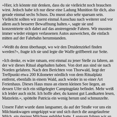
»Hier, ich könnte mir denken, dass du sie vielleicht noch brauchen
wirst. Jedoch habe ich nur diese eine Ladung Munition für dich, also
gerade einmal sechs Schuss. Du musst also sehr sparsam sein.
Vielleicht sollten wir zuerst einmal Ausschau nach weiterer und vor
allem auch besserer Bewaffnung halten.«, sagte sie und
konzentrierte sich dabei auf das anstrengende Fahren. Wir mussten
immer wieder einigen verlassenen Autos ausweichen, die einfach
mitten auf der Fahrbahn herumstanden.
»Weißt du denn überhaupt, wo wir den Druidenzirkel finden
werden?«, fragte ich sie und legte die Waffe griffbereit zur Seite.
»Ich denke, es wäre ratsam, erst einmal zu jener Stelle zu fahren, an
der wir dieses Ritual abgehalten haben. Von dort aus sind sie nach
Norden gefahren. Nach den Berichten von Thorwald, liegt der
Treffpunkt etwa 200 Kilometer nördlich von dem Ritualplatz
entfernt, ebenfalls in einem Wald, auch wieder in so einer Art
Ferienhaus. Dieses Haus muss an einem kleinen See liegen, an
dessen Ufer sich ein stillgelegter Campingplatz befindet. Mehr weiß
ich leider auch nicht. Ich hoffe aber, du kannst gut Landkarten lesen,
Matzelein.«, spöttelte Patricia ein wenig herum und schmunzelte.
Unsere Fahrt wurde dann langsamer, da auf der Straße vor uns ein
Milchtankwagen umgekippt war und sich durch die ausgelaufene
Milch, ein riesiger Milchsee gebildet hatte. Langsam fuhren wir an