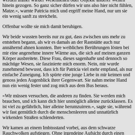
hinein gezogen. So ganz sicher dürfen wir uns also hier nicht fühlen,
Matze.«, warnte Patricia mich und ergriff meine Hand, nur um sie
ein wenig sanft zu streicheln.
Offenbar wollte sie mich damit beruhigen.
Wir beide wussten bereits nur zu gut, dass zwischen uns mehr zu
entstehen begann, als wir es damals an der Raststätte auch nur
annähernd ahnen konnten. Ihre weiblichen Berührungen lösten bei
mir eine angenehme innere Wärme aus, die sich auf meinen ganzen
Körper ausbreitete. Diese Frau, dieses sagenhafte und dennoch so
mächtige Wesen, sie faszinierte mich enorm. Nein, mir wurde
zunehmend bewusst, dass ich für Patricia viel mehr empfand, als nur
einfache Zuneigung. Ich spürte eine junge Liebe in mir keimen und
genoss jeden Augenblick ihrer Gegenwart. Sie nahm meine Hand
nun ein wenig fester und zog mich aus dem Bus heraus.
»Wir müssen versuchen, die anderen zu finden. Sie werden mich
brauchen, und ich kann dich hier unmöglich alleine zurücklassen. Es
ist viel zu gefährlich, hier alleine herumzuirren.«, sagte sie, während
wir fast gemütlich durch die menschenleeren und unnatürlich
wirkenden Straßen schlenderten.
Wir kamen an einem Imbissstand vorbei, aus dem schwarze
Rauchwolken aufstiegen. Ohne irgendeine Aufsicht durch einen