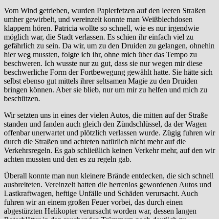
Vom Wind getrieben, wurden Papierfetzen auf den leeren Straßen
umher gewirbelt, und vereinzelt konnte man Weißblechdosen
klappern hören. Patricia wollte so schnell, wie es nur irgendwie
möglich war, die Stadt verlassen. Es schien ihr einfach viel zu
gefährlich zu sein. Da wir, um zu den Druiden zu gelangen, ohnehin
hier weg mussten, folgte ich ihr, ohne mich über das Tempo zu
beschweren. Ich wusste nur zu gut, dass sie nur wegen mir diese
beschwerliche Form der Fortbewegung gewählt hatte. Sie hätte sich
selbst ebenso gut mittels ihrer seltsamen Magie zu den Druiden
bringen können. Aber sie blieb, nur um mir zu helfen und mich zu
beschützen.
Wir setzten uns in eines der vielen Autos, die mitten auf der Straße
standen und fanden auch gleich den Zündschlüssel, da der Wagen
offenbar unerwartet und plötzlich verlassen wurde. Zügig fuhren wir
durch die Straßen und achteten natürlich nicht mehr auf die
Verkehrsregeln. Es gab schließlich keinen Verkehr mehr, auf den wir
achten mussten und den es zu regeln gab.
Überall konnte man nun kleinere Brände entdecken, die sich schnell
ausbreiteten. Vereinzelt hatten die herrenlos gewordenen Autos und
Lastkraftwagen, heftige Unfälle und Schäden verursacht. Auch
fuhren wir an einem großen Feuer vorbei, das durch einen
abgestürzten Helikopter verursacht worden war, dessen langen