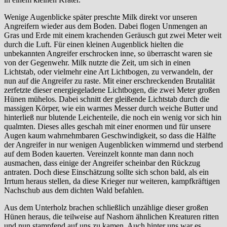
Wenige Augenblicke später preschte Milk direkt vor unseren
Angreifern wieder aus dem Boden. Dabei flogen Unmengen an
Gras und Erde mit einem krachenden Geräusch gut zwei Meter weit
durch die Luft. Für einen kleinen Augenblick hielten die
unbekannten Angreifer erschrocken inne, so überrascht waren sie
von der Gegenwehr. Milk nutzte die Zeit, um sich in einen
Lichtstab, oder vielmehr eine Art Lichtbogen, zu verwandeln, der
nun auf die Angreifer zu raste. Mit einer erschreckenden Brutalität
zerfetzte dieser energiegeladene Lichtbogen, die zwei Meter großen
Hünen mühelos. Dabei schnitt der gleißende Lichtstab durch die
massigen Körper, wie ein warmes Messer durch weiche Butter und
hinterließ nur blutende Leichenteile, die noch ein wenig vor sich hin
qualmten. Dieses alles geschah mit einer enormen und für unsere
Augen kaum wahrnehmbaren Geschwindigkeit, so dass die Hälfte
der Angreifer in nur wenigen Augenblicken wimmernd und sterbend
auf dem Boden kauerten. Vereinzelt konnte man dann noch
ausmachen, dass einige der Angreifer scheinbar den Rückzug
antraten. Doch diese Einschätzung sollte sich schon bald, als ein
Irrtum heraus stellen, da diese Krieger nur weiteren, kampfkräftigen
Nachschub aus dem dichten Wald befahlen.
Aus dem Unterholz brachen schließlich unzählige dieser großen
Hünen heraus, die teilweise auf Nashorn ähnlichen Kreaturen ritten
und nun stampfend auf uns zu kamen. Auch hinter uns war es