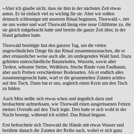
»Aber ich glaube nicht, dass sie ihm in der nächsten Zeit etwas
antun. Er ist einfach viel zu wichtig für sie. Aber wir sollten
dennoch schleunigst mit unserem Ritual beginnen, Thorwald.«, riet
sie uns weiter und warf Thorwald lässig eine neue Glühbirne zu, die
sie gleich mitgebracht hatte und bereits die ganze Zeit über, in der
Hand gehalten hatte.
Thorwald benötigte fast den ganzen Tag, um die vielen
ungewöhnlichen Dinge für das Ritual zusammenzusuchen, die er
aber erstaunlicher weise auch alle, im umliegenden Wald fand. Dazu
gehörten unterschiedliche Baumrinden, Wurzeln, sowie alter
Tierkot, seltsame Steine, Weißdorn, frische Rinde vom Faulbaum,
aber auch Proben verschiedener Bodenarten. Als er endlich alles
zusammengesucht hatte, warf er die gesammelten Zutaten achtlos
auf den Tisch. Dann bat er uns, sogleich einen Kreis um den Tisch
zu bilden.
Auch Mira stellte sich etwas scheu und ängstlich dazu und
beobachtete aufmerksam, wie Thorwald einen ausgerissenen Fetzen
meines Overalls auf den Tisch legte. Den hatte er sich wohl in der
Nacht besorgt, während ich schlief. Das Ritual begann.
Erst befeuchtete sich Thorwald die Hände mit etwas Wasser und
berührte danach die Zutaten der Reihe nach, wobei er sich ganz