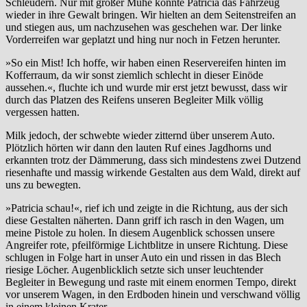
Schleudern. Nur mit großer Mühe konnte Patricia das Fahrzeug
wieder in ihre Gewalt bringen. Wir hielten an dem Seitenstreifen an
und stiegen aus, um nachzusehen was geschehen war. Der linke
Vorderreifen war geplatzt und hing nur noch in Fetzen herunter.
»So ein Mist! Ich hoffe, wir haben einen Reservereifen hinten im
Kofferraum, da wir sonst ziemlich schlecht in dieser Einöde
aussehen.«, fluchte ich und wurde mir erst jetzt bewusst, dass wir
durch das Platzen des Reifens unseren Begleiter Milk völlig
vergessen hatten.
Milk jedoch, der schwebte wieder zitternd über unserem Auto.
Plötzlich hörten wir dann den lauten Ruf eines Jagdhorns und
erkannten trotz der Dämmerung, dass sich mindestens zwei Dutzend
riesenhafte und massig wirkende Gestalten aus dem Wald, direkt auf
uns zu bewegten.
»Patricia schau!«, rief ich und zeigte in die Richtung, aus der sich
diese Gestalten näherten. Dann griff ich rasch in den Wagen, um
meine Pistole zu holen. In diesem Augenblick schossen unsere
Angreifer rote, pfeilförmige Lichtblitze in unsere Richtung. Diese
schlugen in Folge hart in unser Auto ein und rissen in das Blech
riesige Löcher. Augenblicklich setzte sich unser leuchtender
Begleiter in Bewegung und raste mit einem enormen Tempo, direkt
vor unserem Wagen, in den Erdboden hinein und verschwand völlig
in einem kleinen Krater.