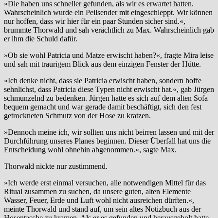
»Die haben uns schneller gefunden, als wir es erwartet hatten.
Wahrscheinlich wurde ein Peilsender mit eingeschleppt. Wir können
nur hoffen, dass wir hier für ein paar Stunden sicher sind.«,
brummte Thorwald und sah verächtlich zu Max. Wahrscheinlich gab
er ihm die Schuld dafür.
»Ob sie wohl Patricia und Matze erwischt haben?«, fragte Mira leise
und sah mit traurigem Blick aus dem einzigen Fenster der Hütte.
»Ich denke nicht, dass sie Patricia erwischt haben, sondern hoffe
sehnlichst, dass Patricia diese Typen nicht erwischt hat.«, gab Jürgen
schmunzelnd zu bedenken. Jürgen hatte es sich auf dem alten Sofa
bequem gemacht und war gerade damit beschäftigt, sich den fest
getrockneten Schmutz von der Hose zu kratzen.
»Dennoch meine ich, wir sollten uns nicht beirren lassen und mit der
Durchführung unseres Planes beginnen. Dieser Überfall hat uns die
Entscheidung wohl ohnehin abgenommen.«, sagte Max.
Thorwald nickte nur zustimmend.
»Ich werde erst einmal versuchen, alle notwendigen Mittel für das
Ritual zusammen zu suchen, da unsere guten, alten Elemente
Wasser, Feuer, Erde und Luft wohl nicht ausreichen dürften.«,
meinte Thorwald und stand auf, um sein altes Notizbuch aus der
Hosentasche zu kramen. Als er es gefunden und herausgeholt hatte,