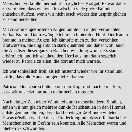
Menschen, verkohlte hier natürlich jegliches Bratgut. Es war daher
zu vermuten, dass weltweit inzwischen viele große Brände
entstehen dürften, wenn wir nicht rasch wieder den ursprünglichen
Zustand herstellten.
Mit zusammengekniffenen Augen rannte ich in den verrauchten
Verkaufsraum. Dann zwängte ich mich hinter den Herd. Der Rauch
brannte in meinen Augen. Ich kämpfte mich zu den verkohlten
Bratwürsten, die unglaublich stark qualmten und daher wohl auch
die Auslöser dieser ganzen Rauchentwicklung waren. Es stank
erbärmlich, und ich schaltete den Herd aus, um dann sogleich
wieder zu Patricia zu eilen, die dort auf mich wartete.
Ich war schließlich froh, als ich hustend wieder vor ihr stand und
hoffte, dass alte Haus nun gerettet zu haben.
Patricia jedoch, sie schüttelte nur den Kopf und machte mir klar,
dass wir uns jetzt nur noch mehr beeilen mussten.
Nach einiger Zeit trister Wanderei durch menschenleere Straßen,
sahen wir nun gleich mehrere dunkle Rauchsäulen in den Himmel
aufsteigen und ahnten, dass dort bereits große Brände wüteten.
Etwas tröstlich war bei dieser Entdeckung nur, dass offenbar keine
Menschenleben in Gefahr sein konnten. Alle Menschen waren und
blieben verschwunden.