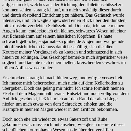
aufgeschreckt, welches aus der Richtung der Toilettenschüssel zu
kommen schien, sprang ich auf, um mich vorsichtig dieser durch
und durch abstoßend Einrichtung zu nähern. Das Geräusch wurde
intensiver, und ich wagte angewidert einen Blick über den dunklen,
mit Urinstein verklebten Schüsselrand. Doch da, ich traute meinen
Augen kaum, entdeckte ich ein kleines, schwarzes Wesen mit einer
Art Echsenkamm auf seinem hässlichen Köpfchen. Es hatte
schwach gelbliche, sogar nahezu glühende Augen und war gerade
mit offensichtlichem Genuss damit beschäftigt, sich die alten
Kotreste meiner Vorgänger ab zu kratzen und schmatzend in sich
hinein zu schlingen. Das Geschöpf bemerkte mich ärgerlicher weise
sogleich und tauchte nach einem hellen, kreischenden Geschrei, im
trüben Abflusswasser unter.
Erschrocken sprang ich nach hinten weg, und würgte verzweifelt.
Ich musste mich beherrschen, mich nicht auf dem Kellerboden zu
übergeben. Doch das gelang mir nicht. Ich schrie förmlich meinen
Ekel mit dem Mageninhalt heraus. Entsetzt und noch völlig von dem
Anblick geschockt, ließ ich mich auf den Rand der alten Liege
nieder, um mich etwas von dem Schreck zu erholen und die
Krämpfe in meinem Magen wieder in den Griff zu bekommen.
Doch noch ehe ich wieder zu etwas Sauerstoff und Ruhe
gekommen war, musste ich mit ansehen, wie gleich mehrere dieser
scheußlichen koprophagen Wesen hastig über den versifften