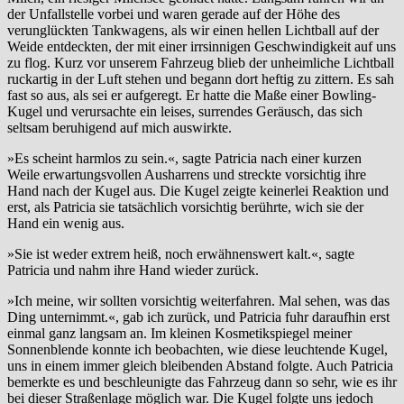
der Unfallstelle vorbei und waren gerade auf der Höhe des
verunglückten Tankwagens, als wir einen hellen Lichtball auf der
Weide entdeckten, der mit einer irrsinnigen Geschwindigkeit auf uns
zu flog. Kurz vor unserem Fahrzeug blieb der unheimliche Lichtball
ruckartig in der Luft stehen und begann dort heftig zu zittern. Es sah
fast so aus, als sei er aufgeregt. Er hatte die Maße einer Bowling-
Kugel und verursachte ein leises, surrendes Geräusch, das sich
seltsam beruhigend auf mich auswirkte.
»Es scheint harmlos zu sein.«, sagte Patricia nach einer kurzen
Weile erwartungsvollen Ausharrens und streckte vorsichtig ihre
Hand nach der Kugel aus. Die Kugel zeigte keinerlei Reaktion und
erst, als Patricia sie tatsächlich vorsichtig berührte, wich sie der
Hand ein wenig aus.
»Sie ist weder extrem heiß, noch erwähnenswert kalt.«, sagte
Patricia und nahm ihre Hand wieder zurück.
»Ich meine, wir sollten vorsichtig weiterfahren. Mal sehen, was das
Ding unternimmt.«, gab ich zurück, und Patricia fuhr daraufhin erst
einmal ganz langsam an. Im kleinen Kosmetikspiegel meiner
Sonnenblende konnte ich beobachten, wie diese leuchtende Kugel,
uns in einem immer gleich bleibenden Abstand folgte. Auch Patricia
bemerkte es und beschleunigte das Fahrzeug dann so sehr, wie es ihr
bei dieser Straßenlage möglich war. Die Kugel folgte uns jedoch