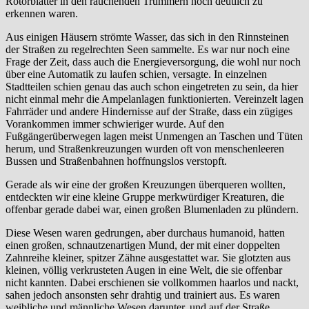
Rotorblätter in den rauchenden Trümmern noch deutlich zu
erkennen waren.
Aus einigen Häusern strömte Wasser, das sich in den Rinnsteinen
der Straßen zu regelrechten Seen sammelte. Es war nur noch eine
Frage der Zeit, dass auch die Energieversorgung, die wohl nur noch
über eine Automatik zu laufen schien, versagte. In einzelnen
Stadtteilen schien genau das auch schon eingetreten zu sein, da hier
nicht einmal mehr die Ampelanlagen funktionierten. Vereinzelt lagen
Fahrräder und andere Hindernisse auf der Straße, dass ein zügiges
Vorankommen immer schwieriger wurde. Auf den
Fußgängerüberwegen lagen meist Unmengen an Taschen und Tüten
herum, und Straßenkreuzungen wurden oft von menschenleeren
Bussen und Straßenbahnen hoffnungslos verstopft.
Gerade als wir eine der großen Kreuzungen überqueren wollten,
entdeckten wir eine kleine Gruppe merkwürdiger Kreaturen, die
offenbar gerade dabei war, einen großen Blumenladen zu plündern.
Diese Wesen waren gedrungen, aber durchaus humanoid, hatten
einen großen, schnautzenartigen Mund, der mit einer doppelten
Zahnreihe kleiner, spitzer Zähne ausgestattet war. Sie glotzten aus
kleinen, völlig verkrusteten Augen in eine Welt, die sie offenbar
nicht kannten. Dabei erschienen sie vollkommen haarlos und nackt,
sahen jedoch ansonsten sehr drahtig und trainiert aus. Es waren
weibliche und männliche Wesen darunter, und auf der Straße