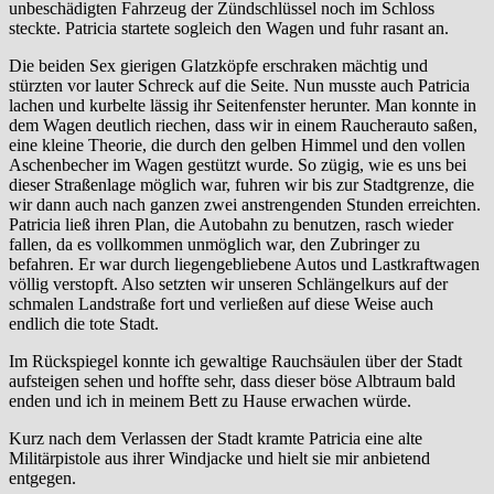
unbeschädigten Fahrzeug der Zündschlüssel noch im Schloss
steckte. Patricia startete sogleich den Wagen und fuhr rasant an.
Die beiden Sex gierigen Glatzköpfe erschraken mächtig und
stürzten vor lauter Schreck auf die Seite. Nun musste auch Patricia
lachen und kurbelte lässig ihr Seitenfenster herunter. Man konnte in
dem Wagen deutlich riechen, dass wir in einem Raucherauto saßen,
eine kleine Theorie, die durch den gelben Himmel und den vollen
Aschenbecher im Wagen gestützt wurde. So zügig, wie es uns bei
dieser Straßenlage möglich war, fuhren wir bis zur Stadtgrenze, die
wir dann auch nach ganzen zwei anstrengenden Stunden erreichten.
Patricia ließ ihren Plan, die Autobahn zu benutzen, rasch wieder
fallen, da es vollkommen unmöglich war, den Zubringer zu
befahren. Er war durch liegengebliebene Autos und Lastkraftwagen
völlig verstopft. Also setzten wir unseren Schlängelkurs auf der
schmalen Landstraße fort und verließen auf diese Weise auch
endlich die tote Stadt.
Im Rückspiegel konnte ich gewaltige Rauchsäulen über der Stadt
aufsteigen sehen und hoffte sehr, dass dieser böse Albtraum bald
enden und ich in meinem Bett zu Hause erwachen würde.
Kurz nach dem Verlassen der Stadt kramte Patricia eine alte
Militärpistole aus ihrer Windjacke und hielt sie mir anbietend
entgegen.