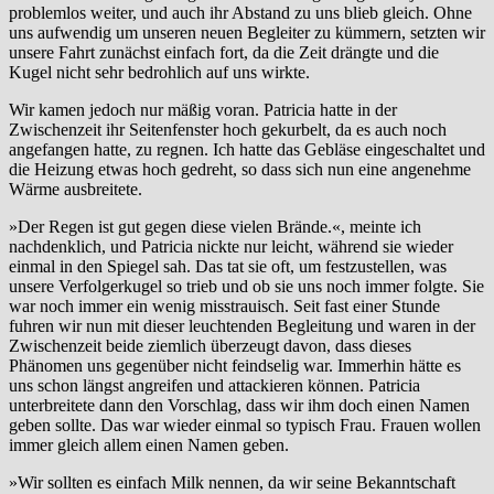
problemlos weiter, und auch ihr Abstand zu uns blieb gleich. Ohne
uns aufwendig um unseren neuen Begleiter zu kümmern, setzten wir
unsere Fahrt zunächst einfach fort, da die Zeit drängte und die
Kugel nicht sehr bedrohlich auf uns wirkte.
Wir kamen jedoch nur mäßig voran. Patricia hatte in der
Zwischenzeit ihr Seitenfenster hoch gekurbelt, da es auch noch
angefangen hatte, zu regnen. Ich hatte das Gebläse eingeschaltet und
die Heizung etwas hoch gedreht, so dass sich nun eine angenehme
Wärme ausbreitete.
»Der Regen ist gut gegen diese vielen Brände.«, meinte ich
nachdenklich, und Patricia nickte nur leicht, während sie wieder
einmal in den Spiegel sah. Das tat sie oft, um festzustellen, was
unsere Verfolgerkugel so trieb und ob sie uns noch immer folgte. Sie
war noch immer ein wenig misstrauisch. Seit fast einer Stunde
fuhren wir nun mit dieser leuchtenden Begleitung und waren in der
Zwischenzeit beide ziemlich überzeugt davon, dass dieses
Phänomen uns gegenüber nicht feindselig war. Immerhin hätte es
uns schon längst angreifen und attackieren können. Patricia
unterbreitete dann den Vorschlag, dass wir ihm doch einen Namen
geben sollte. Das war wieder einmal so typisch Frau. Frauen wollen
immer gleich allem einen Namen geben.
»Wir sollten es einfach Milk nennen, da wir seine Bekanntschaft