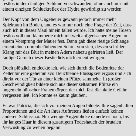
restlos in dem fauligen Schlund verschwanden, ohne auch nur mit
einem einzigen Schluckreflex der Hydra gewürdigt zu werden.
Der Kopf von dem Ungeheuer gewann jedoch immer mehr
Spielraum im Boden, und es war nur noch eine Frage der Zeit, dass
auch ich in dieses Maul hinein fallen würde. Ich hatte meine Hosen
restlos voll und klammerte mich mit weit aufgerissenen Augen an
einem Vorsprung der Mauer fest. Dann gab diese riesige Schlange
erneut einen ohrenbetäubenden Schrei von sich, dessen schriller
Klang mir das Blut in meinen Adern nahezu gefrieren ließ. Der
faulige Geruch dieser Bestie ließ mich erneut würgen.
Doch plötzlich entdeckte ich, wie sich durch die Bodenritze der
Zellentür eine geheimnisvoll leuchtende Flüssigkeit ergoss und sich
direkt vor der Tür zu einer kleinen Pfütze sammelte. In großer
Geschwindigkeit bildete sich aus dieser seltsamen Pfütze ein
ungemein hübscher Frauenkörper, der mich fast die akute Gefahr
vergessen ließ. Ich konnte es kaum glauben.
Es war Patricia, die sich vor meinen Augen bildete. Ihre sagenhaften
Proportionen und die Art ihres Auftretens ließen einfach keinen
anderen Schluss zu. Nur wenige Augenblicke dauerte es noch, bis
ihr langes Haar in diesem gasartigem Todeshauch der brutalen
Verwüstung zu wehen begann.