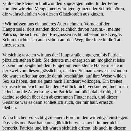
zahlreiche kleine Schnittwunden zugezogen hatte. In der Ferne
konnten wir eine Menge merkwürdiger, grunzender Schreie hören,
die wahrscheinlich von diesen Glatzköpfen aus gingen.
»Wir müssen uns ein anderes Auto nehmen. Vorne auf der
Hauptstraße, dort standen doch reichlich davon herum.«, meinte
Patricia, die sich von den Ereignissen recht unbeeindruckt zeigte.
Schon machte sich auch schon auf den Weg, ihre Idee in die Tat
umzusetzen.
Vorsichtig tasteten wir uns der Hauptstraße entgegen, bis Patricia
plötzlich stehen blieb. Sie deutete mir energisch an, möglichst leise
zu sein und zeigte mit dem Finger auf eine kleine Häusernische in
der zwei von diesen grässlichen, nackten Schnautzenwesen standen.
Sie waren offenbar gerade damit beschäftigt, auf ihre Weise wilden
Sex zu haben, den sie ganz nach Hundeart vollzogen. Ein breites
Grinsen konnte ich mir bei dem Anblick nicht verkneifen, hielt mich
jedoch an die Anweisung von Patricia und blieb dabei ruhig. Ich
dachte sogleich über den abgetrennten Finger nach, und dieser
Gedanke war es dann schließlich auch, der mir half, ernst zu
bleiben.
Wir schlichen vorsichtig zu einem Ford, in den wir eiligst einstiegen.
Das seltsame Paar hatte uns glücklicherweise noch immer nicht
bemerkt. Patricia und ich waren sichtlich erfreut, als auch in diesem