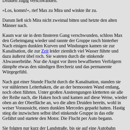
Druiden zügig verschwanden.
»Los, komm!«, rief Max zu Mira und winkte ihr zu.
Darum ließ sich Mira nicht zweimal bitten und hetzte den alten
Männer nach.
Kaum war sie in dem finsteren Gang verschwunden, schloss Max
den Geheimgang wieder und rannte der Gruppe rasch hinterher
Nach einigen dunklen Kurven und Windungen kamen sie zur
Kanalisation, die zur
Zeit
leider ziemlich viel Wasser führte und
dazu äußerst übel roch. Sie wateten durch die stinkende
Abwasserbrühe. Nur die Angst vor ihren bewaffneten Verfolgern
dämpfte etwas den ständigen Brechreiz und das permanente
Würgegefühl.
Nach gut einer Stunde Flucht durch die Kanalisation, standen sie
vor stählernen Leiterhaken, die an der bemoosten Wand entlang,
noch oben führten. Unter großen Anstrengungen kletterten sie alle
der Reihe nach, die Haken hoch und kamen auf diese Weise, wieder
oben an der Oberfläche an, wo die alten Druiden bereits, wohl in
weiser Voraussicht, einen dunklen Mercedes geparkt hatten. Hastig
stieg die inzwischen selbst übel stinkende Gruppe in das edle
Gefährt und startete den Motor. Die Flucht per Auto begann.
Sie folgten nur kurz der Landstraße, bis sie auf eine Autobahn