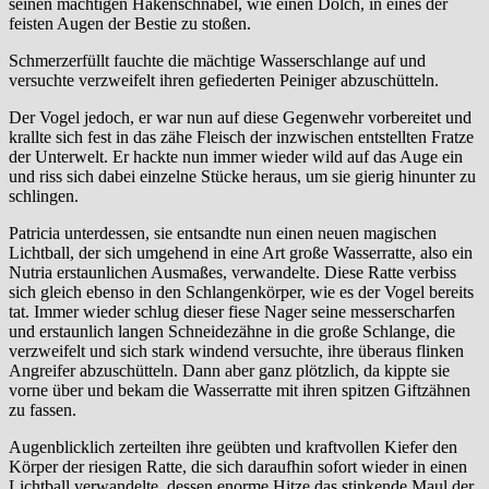
seinen mächtigen Hakenschnabel, wie einen Dolch, in eines der
feisten Augen der Bestie zu stoßen.
Schmerzerfüllt fauchte die mächtige Wasserschlange auf und
versuchte verzweifelt ihren gefiederten Peiniger abzuschütteln.
Der Vogel jedoch, er war nun auf diese Gegenwehr vorbereitet und
krallte sich fest in das zähe Fleisch der inzwischen entstellten Fratze
der Unterwelt. Er hackte nun immer wieder wild auf das Auge ein
und riss sich dabei einzelne Stücke heraus, um sie gierig hinunter zu
schlingen.
Patricia unterdessen, sie entsandte nun einen neuen magischen
Lichtball, der sich umgehend in eine Art große Wasserratte, also ein
Nutria erstaunlichen Ausmaßes, verwandelte. Diese Ratte verbiss
sich gleich ebenso in den Schlangenkörper, wie es der Vogel bereits
tat. Immer wieder schlug dieser fiese Nager seine messerscharfen
und erstaunlich langen Schneidezähne in die große Schlange, die
verzweifelt und sich stark windend versuchte, ihre überaus flinken
Angreifer abzuschütteln. Dann aber ganz plötzlich, da kippte sie
vorne über und bekam die Wasserratte mit ihren spitzen Giftzähnen
zu fassen.
Augenblicklich zerteilten ihre geübten und kraftvollen Kiefer den
Körper der riesigen Ratte, die sich daraufhin sofort wieder in einen
Lichtball verwandelte, dessen enorme Hitze das stinkende Maul der