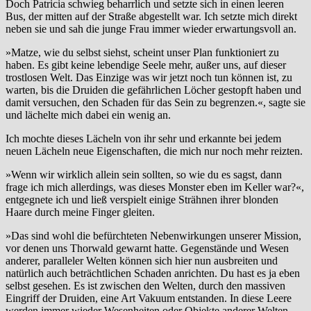
Doch Patricia schwieg beharrlich und setzte sich in einen leeren
Bus, der mitten auf der Straße abgestellt war. Ich setzte mich direkt
neben sie und sah die junge Frau immer wieder erwartungsvoll an.
»Matze, wie du selbst siehst, scheint unser Plan funktioniert zu
haben. Es gibt keine lebendige Seele mehr, außer uns, auf dieser
trostlosen Welt. Das Einzige was wir jetzt noch tun können ist, zu
warten, bis die Druiden die gefährlichen Löcher gestopft haben und
damit versuchen, den Schaden für das Sein zu begrenzen.«, sagte sie
und lächelte mich dabei ein wenig an.
Ich mochte dieses Lächeln von ihr sehr und erkannte bei jedem
neuen Lächeln neue Eigenschaften, die mich nur noch mehr reizten.
»Wenn wir wirklich allein sein sollten, so wie du es sagst, dann
frage ich mich allerdings, was dieses Monster eben im Keller war?«,
entgegnete ich und ließ verspielt einige Strähnen ihrer blonden
Haare durch meine Finger gleiten.
»Das sind wohl die befürchteten Nebenwirkungen unserer Mission,
vor denen uns Thorwald gewarnt hatte. Gegenstände und Wesen
anderer, paralleler Welten können sich hier nun ausbreiten und
natürlich auch beträchtlichen Schaden anrichten. Du hast es ja eben
selbst gesehen. Es ist zwischen den Welten, durch den massiven
Eingriff der Druiden, eine Art Vakuum entstanden. In diese Leere
werden immer wieder Wesenheiten oder Objekte anderer Welten