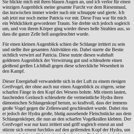
Sie blickte mich mit ihren blauen Augen an, und ich verlor für einen
winzigen Augenblick meine gesamte Furcht vor dem Riesenmaul,
das inzwischen immer wieder nach mir schnappte und gierte. Ich
sah jetzt nur noch meine Patricia vor mir. Diese Frau war für mich
ein Wirklichkeit gewordener Traum. Sie drehte sich jedoch sogleich
um, und von ihrem Körper ging wieder dieses helle Strahlen aus, so
dass die ganze Zelle hell ausgeleuchtet wurde.
Für einen kleinen Augenblick schien die Schlange irritiert zu sein
und stellte ihre gesamten Aktivitäten ein. Dabei starrte die Bestie
sichtlich verwirrt auf Patricia. Diese nutzte diesen wahrhaft
goldenen Augenblick der Verwirrung gut und schleuderte einen
gleißend grellen Lichtball gegen diese schreckliche Wesenheit in
den Kampf.
Dieser Energieball verwandelte sich in der Luft zu einem riesigen
Greifvogel, der ohne auch nur einen Augenblick zu zögern, seine
scharfen Fänge in den Kopf des Wesens bohrte. Mit einem lauten,
fauchenden Geräusch schleuderte die vermeintliche Hydra ihren
dämonischen Schlangenkopf herum, so kraftvoll, dass der immens
große Vogel gegen die Zellenwand geschleudert wurde. Dabei riss
er jedoch der Hydra große, blutig aussehende Fleischstücke aus dem
Schlangenkörper, die nun an den scharfen Vogelkrallen klebten. Der
Greifvogel war nur kurz irritiert und griff sogleich erneut an und
stürzte sich erneut furchtlos auf den geifernden Kopf der Hydra, um