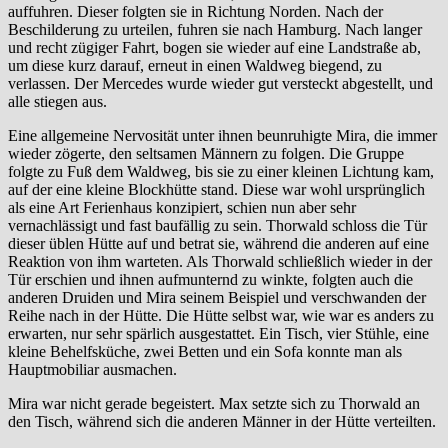
auffuhren. Dieser folgten sie in Richtung Norden. Nach der
Beschilderung zu urteilen, fuhren sie nach Hamburg. Nach langer
und recht zügiger Fahrt, bogen sie wieder auf eine Landstraße ab,
um diese kurz darauf, erneut in einen Waldweg biegend, zu
verlassen. Der Mercedes wurde wieder gut versteckt abgestellt, und
alle stiegen aus.
Eine allgemeine Nervosität unter ihnen beunruhigte Mira, die immer
wieder zögerte, den seltsamen Männern zu folgen. Die Gruppe
folgte zu Fuß dem Waldweg, bis sie zu einer kleinen Lichtung kam,
auf der eine kleine Blockhütte stand. Diese war wohl ursprünglich
als eine Art Ferienhaus konzipiert, schien nun aber sehr
vernachlässigt und fast baufällig zu sein. Thorwald schloss die Tür
dieser üblen Hütte auf und betrat sie, während die anderen auf eine
Reaktion von ihm warteten. Als Thorwald schließlich wieder in der
Tür erschien und ihnen aufmunternd zu winkte, folgten auch die
anderen Druiden und Mira seinem Beispiel und verschwanden der
Reihe nach in der Hütte. Die Hütte selbst war, wie war es anders zu
erwarten, nur sehr spärlich ausgestattet. Ein Tisch, vier Stühle, eine
kleine Behelfsküche, zwei Betten und ein Sofa konnte man als
Hauptmobiliar ausmachen.
Mira war nicht gerade begeistert. Max setzte sich zu Thorwald an
den Tisch, während sich die anderen Männer in der Hütte verteilten.