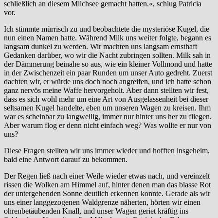
schließlich an diesem Milchsee gemacht hatten.«, schlug Patricia
vor.
Ich stimmte mürrisch zu und beobachtete die mysteriöse Kugel, die
nun einen Namen hatte. Während Milk uns weiter folgte, begann es
langsam dunkel zu werden. Wir machten uns langsam ernsthaft
Gedanken darüber, wo wir die Nacht zubringen sollten. Milk sah in
der Dämmerung beinahe so aus, wie ein kleiner Vollmond und hatte
in der Zwischenzeit ein paar Runden um unser Auto gedreht. Zuerst
dachten wir, er würde uns doch noch angreifen, und ich hatte schon
ganz nervös meine Waffe hervorgeholt. Aber dann stellten wir fest,
dass es sich wohl mehr um eine Art von Ausgelassenheit bei dieser
seltsamen Kugel handelte, eben um unseren Wagen zu kreisen. Ihm
war es scheinbar zu langweilig, immer nur hinter uns her zu fliegen.
Aber warum flog er denn nicht einfach weg? Was wollte er nur von
uns?
Diese Fragen stellten wir uns immer wieder und hofften insgeheim,
bald eine Antwort darauf zu bekommen.
Der Regen ließ nach einer Weile wieder etwas nach, und vereinzelt
rissen die Wolken am Himmel auf, hinter denen man das blasse Rot
der untergehenden Sonne deutlich erkennen konnte. Gerade als wir
uns einer langgezogenen Waldgrenze näherten, hörten wir einen
ohrenbetäubenden Knall, und unser Wagen geriet kräftig ins