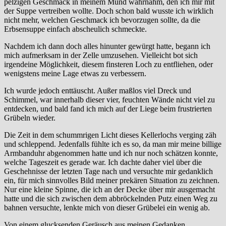
pelzigen Geschmack in meinem Mund wahrnahm, den ich mir mit
der Suppe vertreiben wollte. Doch schon bald wusste ich wirklich
nicht mehr, welchen Geschmack ich bevorzugen sollte, da die
Erbsensuppe einfach abscheulich schmeckte.
Nachdem ich dann doch alles hinunter gewürgt hatte, begann ich
mich aufmerksam in der Zelle umzusehen. Vielleicht bot sich
irgendeine Möglichkeit, diesem finsteren Loch zu entfliehen, oder
wenigstens meine Lage etwas zu verbessern.
Ich wurde jedoch enttäuscht. Außer maßlos viel Dreck und
Schimmel, war innerhalb dieser vier, feuchten Wände nicht viel zu
entdecken, und bald fand ich mich auf der Liege beim frustrierten
Grübeln wieder.
Die Zeit in dem schummrigen Licht dieses Kellerlochs verging zäh
und schleppend. Jedenfalls fühlte ich es so, da man mir meine billige
Armbanduhr abgenommen hatte und ich nur noch schätzen konnte,
welche Tageszeit es gerade war. Ich dachte daher viel über die
Geschehnisse der letzten Tage nach und versuchte mir gedanklich
ein, für mich sinnvolles Bild meiner prekären Situation zu zeichnen.
Nur eine kleine Spinne, die ich an der Decke über mir ausgemacht
hatte und die sich zwischen dem abbröckelnden Putz einen Weg zu
bahnen versuchte, lenkte mich von dieser Grübelei ein wenig ab.
Von einem glucksenden Geräusch aus meinen Gedanken