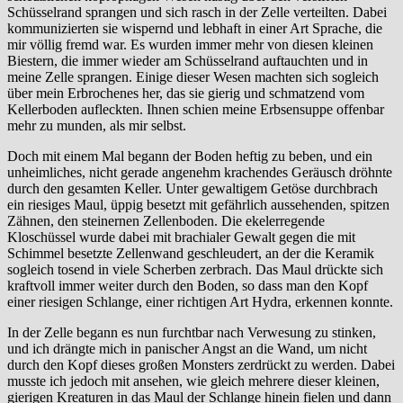
Schüsselrand sprangen und sich rasch in der Zelle verteilten. Dabei
kommunizierten sie wispernd und lebhaft in einer Art Sprache, die
mir völlig fremd war. Es wurden immer mehr von diesen kleinen
Biestern, die immer wieder am Schüsselrand auftauchten und in
meine Zelle sprangen. Einige dieser Wesen machten sich sogleich
über mein Erbrochenes her, das sie gierig und schmatzend vom
Kellerboden aufleckten. Ihnen schien meine Erbsensuppe offenbar
mehr zu munden, als mir selbst.
Doch mit einem Mal begann der Boden heftig zu beben, und ein
unheimliches, nicht gerade angenehm krachendes Geräusch dröhnte
durch den gesamten Keller. Unter gewaltigem Getöse durchbrach
ein riesiges Maul, üppig besetzt mit gefährlich aussehenden, spitzen
Zähnen, den steinernen Zellenboden. Die ekelerregende
Kloschüssel wurde dabei mit brachialer Gewalt gegen die mit
Schimmel besetzte Zellenwand geschleudert, an der die Keramik
sogleich tosend in viele Scherben zerbrach. Das Maul drückte sich
kraftvoll immer weiter durch den Boden, so dass man den Kopf
einer riesigen Schlange, einer richtigen Art Hydra, erkennen konnte.
In der Zelle begann es nun furchtbar nach Verwesung zu stinken,
und ich drängte mich in panischer Angst an die Wand, um nicht
durch den Kopf dieses großen Monsters zerdrückt zu werden. Dabei
musste ich jedoch mit ansehen, wie gleich mehrere dieser kleinen,
gierigen Kreaturen in das Maul der Schlange hinein fielen und dann