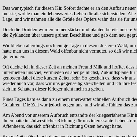
Das war typisch für diesen Kir. Sofort dachte er an den Aufbau neuer
musste, wollte man ein lebenswertes Leben für alle sicherstellen. All
Lage, und wir nahmen alle die Größe des Opfers wahr, das sie für uns
Doch die Druiden wurden immer stärker und planten bereits unsere Ver
die Zyklanden über unsere grünen Beschlüsse und gab dem neu gegründ
Wir blieben allerdings noch einige Tage in diesem düsteren Wald, um
hatte man uns in diesem Wald offenbar nicht vermutet, so daß wir ni
gut erholen.
Oft dachte ich in dieser Zeit an meinen Freund Milk und hoffte, dass i
unterhielten uns viel, vermieden es aber peinlichst, Zukunftspläne f
genossen dabei diese kurzen Zeiten sehr. So geschah es, dass wir u
wieder auch vor, dass wir uns gegenseitig streichelten und ich ihre fe
sich im Schatten dieser Krieger nicht mehr zu geben.
Eines Tages kam es dann zu einem unerwartet schnellen Aufbruch des 
Gefahren. Die Zeit war jedoch gegen uns, und wir alle fühlten das z
Am Abend vor unserem Aufbruch entsandte der kriegserfahrene Kir in
ihnen hatte in südwestlicher Richtung für uns interessante Lebensfor
Affenheers, das sich offenbar in Richtung Osten bewegt hatte.
Kurze Zeit später brach dann auch unser kleines Heer, aus immerhin 