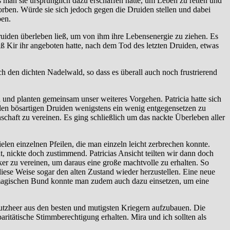
s man sie ursprünglich dazu erschaffen hatte, um Leben zu retten und
orben. Würde sie sich jedoch gegen die Druiden stellen und dabei
ben.
ruiden überleben ließ, um von ihm ihre Lebensenergie zu ziehen. Es
daß Kir ihr angeboten hatte, nach dem Tod des letzten Druiden, etwas
h den dichten Nadelwald, so dass es überall auch noch frustrierend
en und planten gemeinsam unser weiteres Vorgehen. Patricia hatte sich
um den bösartigen Druiden wenigstens ein wenig entgegensetzen zu
schaft zu vereinen. Es ging schließlich um das nackte Überleben aller
elen einzelnen Pfeilen, die man einzeln leicht zerbrechen konnte.
, nickte doch zustimmend. Patricias Ansicht teilten wir dann doch
ker zu vereinen, um daraus eine große machtvolle zu erhalten. So
iese Weise sogar den alten Zustand wieder herzustellen. Eine neue
n magischen Bund konnte man zudem auch dazu einsetzen, um eine
hutzheer aus den besten und mutigsten Kriegern aufzubauen. Die
aritätische Stimmberechtigung erhalten. Mira und ich sollten als