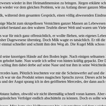
bewesen wieder in ihre Heimatdimension zu bringen. Jürgen erklärte sc
n wieder vor dem gleichen Problem, wie zu Anfang dieser ganzen Mise
Milk, während dem gesamten Gespräch, einen völlig abwesenden Eindruc
ige Macht zum skrupellosen Vernichten ganzer Massen an Lebewesen einse
rkel bestand aus den wahren Teufeln dieser Welt und waren um Vieles 
ar für mich ganz offensichtlich, er wollte fliehen, sein eigenes Leben
sher Dagewesene überstieg. Doch Milk wagte es tatsächlich. Er riß die T
einmal schneller und schnitt ihm den Weg ab. Die Kugel Milk schoss 
 seine knorrigen Hände auf den Boden legte. Nach einigen seltsamen 
n gebohrt hatte. Nun wurde ich selbst von hinten kräftig gepackt. Der
 schlug ihm dabei derbe auf seine Nase und trat ihm in seine Weichteile
cedes kam. Plötzlich leuchteten vor mir die Scheinwerfer auf und die 
lich war sie das Produkt seines magischen Spruchs zuvor. Dieses acht
 und der Angst sprang ich in den geöffneten Mercedes, der dann auch so
istanz halten, obwohl wir nicht übermäßig schnell voran kamen. Aber 
 grässlichen Verfolger endlich abschütteln zu können. Doch es sollte 