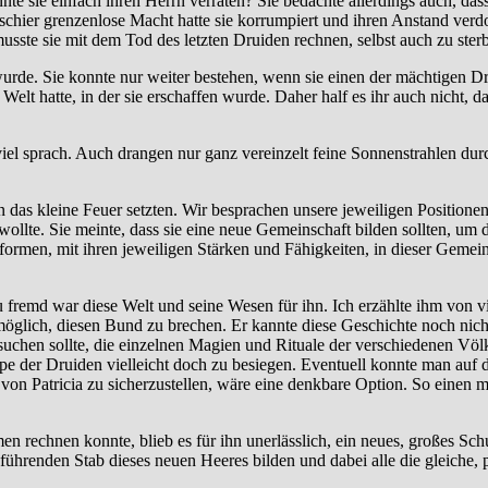
te sie einfach ihren Herrn verraten? Sie bedachte allerdings auch, das
schier grenzenlose Macht hatte sie korrumpiert und ihren Anstand verd
usste sie mit dem Tod des letzten Druiden rechnen, selbst auch zu ster
wurde. Sie konnte nur weiter bestehen, wenn sie einen der mächtigen D
Welt hatte, in der sie erschaffen wurde. Daher half es ihr auch nicht, 
el sprach. Auch drangen nur ganz vereinzelt feine Sonnenstrahlen durc
 an das kleine Feuer setzten. Wir besprachen unsere jeweiligen Position
en wollte. Sie meinte, dass sie eine neue Gemeinschaft bilden sollten, 
ormen, mit ihren jeweiligen Stärken und Fähigkeiten, in dieser Gemein
u fremd war diese Welt und seine Wesen für ihn. Ich erzählte ihm von vi
möglich, diesen Bund zu brechen. Er kannte diese Geschichte noch nicht
suchen sollte, die einzelnen Magien und Rituale der verschiedenen Völ
e der Druiden vielleicht doch zu besiegen. Eventuell konnte man auf d
 von Patricia zu sicherzustellen, wäre eine denkbare Option. So eine
en rechnen konnte, blieb es für ihn unerlässlich, ein neues, großes Sc
ührenden Stab dieses neuen Heeres bilden und dabei alle die gleiche, p