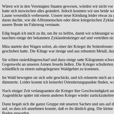
Wären wir in den Vereinigten Staaten gewesen, würden wir nicht vor
hatte sich inzwischen alles geändert. Jedoch konnten wir uns beide 
Laune wesentlich verbesserte. Unsere neue Kleidung leider etwas zu g
daran dachte, wie die Affenmenschen oder diese kriegerischen Zykl
unsere Beute im Fahrzeug verstaute.
Eilig begab ich mich zu ihr, um ihr zu helfen, damit wir schleunigst
tauchten einige der bekannten Zyklandenkrieger auf und verteilten 
Mira startete den Wagen sofort, als einer der Krieger ihr Seitenfens
geschoben hatte. Die Klinge war riesige und aus robustem Metall, dazu
Sie schien rasierklingenscharf und dazu einige satte Kilogramm sch
Gegenwehr an unseren Armen fesseln ließen. Die Krieger schulterten
schließlich zu einem nahegelegenen Waldgebiet zu kommen.
Im Wald bewegten sie sich sehr geschickt, und ich erinnerte mich an
dämmerte. Leider konnte ich keinerlei Orientierungspunkte finden, wa
Nach einiger Zeit verlangsamten die Krieger ihre Geschwindigkeit und
Augenblicke später mit einem anderen Krieger wieder zurückzukehre
Dann begab sich die ganze Gruppe mit unseren Sachen und uns auf d
auf, so dass ich annehmen konnte, daß es ihr ähnlich ging. Die klei
Boden geworfen.