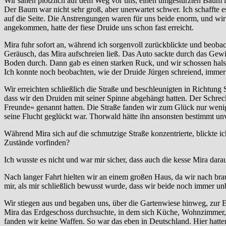
Wir sahen plötzlich auf dem Weg vor uns, einen umgestürzten Baum l
Der Baum war nicht sehr groß, aber unerwartet schwer. Ich schaffte
auf die Seite. Die Anstrengungen waren für uns beide enorm, und wi
angekommen, hatte der fiese Druide uns schon fast erreicht.
Mira fuhr sofort an, während ich sorgenvoll zurückblickte und beobach
Geräusch, das Mira aufschreien ließ. Das Auto sackte durch das Gewic
Boden durch. Dann gab es einen starken Ruck, und wir schossen hals
Ich konnte noch beobachten, wie der Druide Jürgen schreiend, immer 
Wir erreichten schließlich die Straße und beschleunigten in Richtung 
dass wir den Druiden mit seiner Spinne abgehängt hatten. Der Schrec
Freunde« genannt hatten. Die Straße fanden wir zum Glück nur wenig
seine Flucht geglückt war. Thorwald hätte ihn ansonsten bestimmt unv
Während Mira sich auf die schmutzige Straße konzentrierte, blickte i
Zustände vorfinden?
Ich wusste es nicht und war mir sicher, dass auch die kesse Mira dara
Nach langer Fahrt hielten wir an einem großen Haus, da wir nach br
mir, als mir schließlich bewusst wurde, dass wir beide noch immer u
Wir stiegen aus und begaben uns, über die Gartenwiese hinweg, zur Ei
Mira das Erdgeschoss durchsuchte, in dem sich Küche, Wohnzimmer
fanden wir keine Waffen. So war das eben in Deutschland. Hier hatte