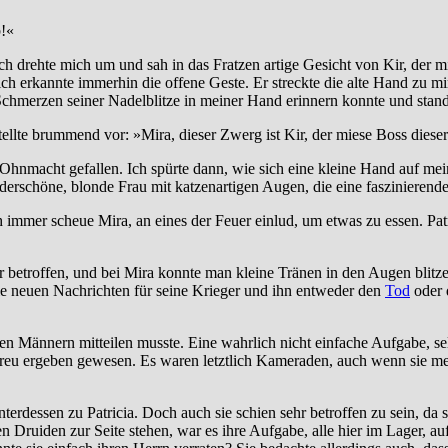
b!«
h drehte mich um und sah in das Fratzen artige Gesicht von Kir, der mi
ich erkannte immerhin die offene Geste. Er streckte die alte Hand zu m
Schmerzen seiner Nadelblitze in meiner Hand erinnern konnte und stand s
lte brummend vor: »Mira, dieser Zwerg ist Kir, der miese Boss dieser 
 Ohnmacht gefallen. Ich spürte dann, wie sich eine kleine Hand auf me
erschöne, blonde Frau mit katzenartigen Augen, die eine faszinierende 
immer scheue Mira, an eines der Feuer einlud, um etwas zu essen. Patri
betroffen, und bei Mira konnte man kleine Tränen in den Augen blitzen
die neuen Nachrichten für seine Krieger und ihn entweder den
Tod
oder 
nen Männern mitteilen musste. Eine wahrlich nicht einfache Aufgabe, se
treu ergeben gewesen. Es waren letztlich Kameraden, auch wenn sie me
nterdessen zu Patricia. Doch auch sie schien sehr betroffen zu sein, da
n Druiden zur Seite stehen, war es ihre Aufgabe, alle hier im Lager, auf