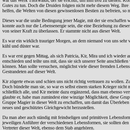
war das Werk Thorwalds, der sie erschuf, um ihm treu zu dienen. Konn
Gutes zu tun. Doch die Druiden folgten nicht mehr diesem Weg. Ihre 
helfen, die Welten von diesen gewissenlosen Bestien zu befreien, so m
Dieses war die uralte Bedingung jener Magie, mit der sie erschaffen 
konnte auch nur die Lebensenergie sein, die eine Beziehung zu dieser 
von seiner Kraft zu überlassen. Er stammte nicht aus dieser Welt.
Es war ein wirklich trauriger Morgen, an dem niemand von uns sehr vi
kühl und düster war.
Es war erst gegen Mittag, als sich Patricia, Kir, Mira und ich wieder
entschieden und teilte uns mit, dass sie sich unserer Seite anschließ
können. Man sollte versuchen, möglichst viele dieser fremden Lebensf
Gestrandeten auf dieser Welt.
Kir zögerte etwas und schien uns nicht richtig vertrauen zu wollen. Z
Doch bündelte man sie, so war es selbst einem starken Krieger nicht 
schließlich alle, und Kir meinte dazu ergänzend, dass man ebenso ver
glaubte er, habe man zumindest eine winzige Möglichkeit, diese Grupp
Gruppe Magier in dieser Welt zu erschaffen, um damit das Überleben
neues und geschütztes Gleichgewicht herzustellen.
Da man aber auch ständig mit feindseligen und primitiven Lebensform
jeweiligen Anführer der verschiedenen Lebensformen, sie sollten den f
Vertreter dieser Welt, ebenso dem Stab angehören.