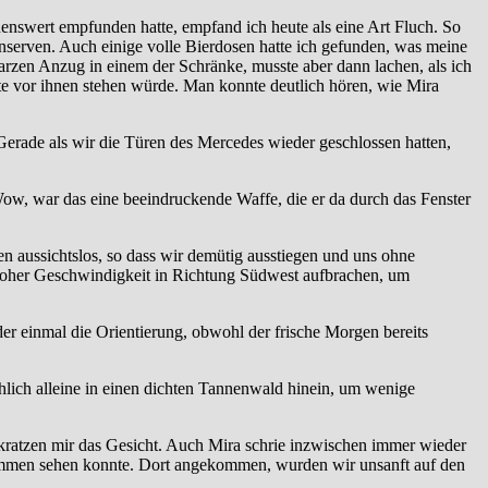
enswert empfunden hatte, empfand ich heute als eine Art Fluch. So
nserven. Auch einige volle Bierdosen hatte ich gefunden, was meine
warzen Anzug in einem der Schränke, musste aber dann lachen, als ich
e vor ihnen stehen würde. Man konnte deutlich hören, wie Mira
 Gerade als wir die Türen des Mercedes wieder geschlossen hatten,
 Wow, war das eine beeindruckende Waffe, die er da durch das Fenster
 aussichtslos, so dass wir demütig ausstiegen und uns ohne
t hoher Geschwindigkeit in Richtung Südwest aufbrachen, um
der einmal die Orientierung, obwohl der frische Morgen bereits
chlich alleine in einen dichten Tannenwald hinein, um wenige
kratzen mir das Gesicht. Auch Mira schrie inzwischen immer wieder
 glimmen sehen konnte. Dort angekommen, wurden wir unsanft auf den