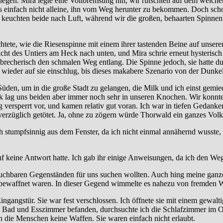
iegen. Mira legte eine Vollbremsung hin, wir rutschten auf dem weich
 es einfach nicht alleine, ihn vom Weg herunter zu bekommen. Doch s
r keuchten beide nach Luft, während wir die großen, behaarten Spinne
tete, wie die Riesenspinne mit einem ihrer tastenden Beine auf unseren
ht des Untiers am Heck nach unten, und Mira schrie erneut hysterisch a
brecherisch den schmalen Weg entlang. Die Spinne jedoch, sie hatte d
wieder auf sie einschlug, bis dieses makabere Szenario von der Dunke
Süden, um in die große Stadt zu gelangen, die Milk und ich einst gemie
k lag uns beiden aber immer noch sehr in unseren Knochen. Wir konnte 
 versperrt vor, und kamen relativ gut voran. Ich war in tiefen Gedan
erzüglich getötet. Ja, ohne zu zögern würde Thorwald ein ganzes Volk 
ch stumpfsinnig aus dem Fenster, da ich nicht einmal annähernd wusste,
uf keine Antwort hatte. Ich gab ihr einige Anweisungen, da ich den Weg 
auchbaren Gegenständen für uns suchen wollten. Auch hing meine ganze
nbewaffnet waren. In dieser Gegend wimmelte es nahezu von fremden We
ngangstür. Sie war fest verschlossen. Ich öffnete sie mit einem gewalt
, Bad und Esszimmer befanden, durchsuchte ich die Schlafzimmer im 
n die Menschen keine Waffen. Sie waren einfach nicht erlaubt.