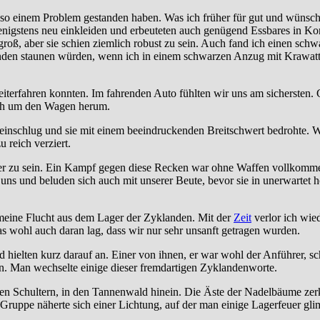
 so einem Problem gestanden haben. Was ich früher für gut und wünsch
wenigstens neu einkleiden und erbeuteten auch genügend Essbares in Ko
roß, aber sie schien ziemlich robust zu sein. Auch fand ich einen sch
anden staunen würden, wenn ich in einem schwarzen Anzug mit Krawatt
 weiterfahren konnten. Im fahrenden Auto fühlten wir uns am sichersten.
sich um den Wagen herum.
ter einschlug und sie mit einem beeindruckenden Breitschwert bedrohte.
 reich verziert.
wer zu sein. Ein Kampf gegen diese Recken war ohne Waffen vollkommen
 uns und beluden sich auch mit unserer Beute, bevor sie in unerwarte
 meine Flucht aus dem Lager der Zyklanden. Mit der
Zeit
verlor ich wie
s wohl auch daran lag, dass wir nur sehr unsanft getragen wurden.
 hielten kurz darauf an. Einer von ihnen, er war wohl der Anführer, s
n. Man wechselte einige dieser fremdartigen Zyklandenworte.
en Schultern, in den Tannenwald hinein. Die Äste der Nadelbäume zer
ne Gruppe näherte sich einer Lichtung, auf der man einige Lagerfeuer