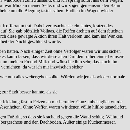
en Waldboden zum Stillstand, und ich sprang sofort aus dem Wagen.
chon war Mira an meiner Seite, und wir zogen gemeinsam den Baum
nbeine um die Biegung tasten sahen. Endlich im Wagen wieder
 Kofferraum trat. Dabei verursachte sie ein lautes, kratzendes
uf. Sie gab plötzlich Vollgas, die Reifen drehten auf dem feuchten
urch diese gewagte Aktion ihren Halt verloren und kam ins Wanken.
lheit der Nacht geschluckt wurde.
den hatten. Nach einiger Zeit ohne Verfolger waren wir uns sicher,
es kaum fassen, dass wir diese alten Druiden früher einmal »unsere
ken um meinen Freund Milk und wünschte ihm sehr, dass auch ihm
vernichten, da war ich mir inzwischen sicher.
 wie nun alles weitergehen sollte. Würden wir jemals wieder normale
zur Stadt besser kannte, als sie.
 Kleidung fast in Fetzen an mir herunter. Ganz unbehaglich wurde
senheiten. Ohne Waffen waren wir denen völlig hilflos ausgeliefert.
igen Fußtritt, so dass sie krachend gegen die Wand schlug. Während
Obergeschoss und den Dachboden. Außer einige Küchenmesser,