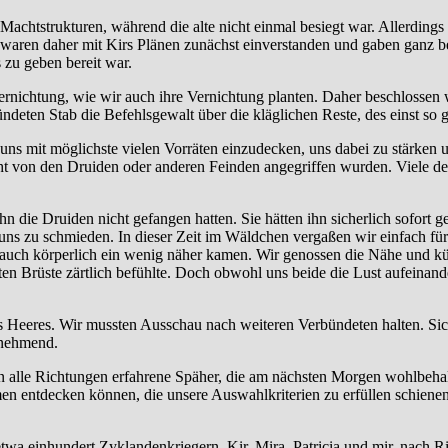
 Machtstrukturen, während die alte nicht einmal besiegt war. Allerding
e waren daher mit Kirs Plänen zunächst einverstanden und gaben ganz be
 zu geben bereit war.
nichtung, wie wir auch ihre Vernichtung planten. Daher beschlossen wi
eten Stab die Befehlsgewalt über die kläglichen Reste, des einst so 
 uns mit möglichste vielen Vorräten einzudecken, uns dabei zu stärken
cht von den Druiden oder anderen Feinden angegriffen wurden. Viele d
hn die Druiden nicht gefangen hatten. Sie hätten ihn sicherlich sofort g
ür uns zu schmieden. In dieser Zeit im Wäldchen vergaßen wir einfach f
ns auch körperlich ein wenig näher kamen. Wir genossen die Nähe und
sten Brüste zärtlich befühlte. Doch obwohl uns beide die Lust aufeinande
Heeres. Wir mussten Ausschau nach weiteren Verbündeten halten. Siche
unehmend.
 alle Richtungen erfahrene Späher, die am nächsten Morgen wohlbehalt
men entdecken können, die unsere Auswahlkriterien zu erfüllen schienen
etwa einhundert Zyklandenkriegern, Kir, Mira, Patricia und mir, nach 