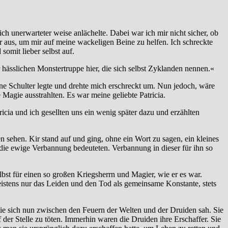
ch unerwarteter weise anlächelte. Dabei war ich mir nicht sicher, ob
ir aus, um mir auf meine wackeligen Beine zu helfen. Ich schreckte
omit lieber selbst auf.
hässlichen Monstertruppe hier, die sich selbst Zyklanden nennen.«
ine Schulter legte und drehte mich erschreckt um. Nun jedoch, wäre
Magie ausstrahlten. Es war meine geliebte Patricia.
cia und ich gesellten uns ein wenig später dazu und erzählten
 sehen. Kir stand auf und ging, ohne ein Wort zu sagen, ein kleines
die ewige Verbannung bedeuteten. Verbannung in dieser für ihn so
lbst für einen so großen Kriegsherrn und Magier, wie er es war.
istens nur das Leiden und den Tod als gemeinsame Konstante, stets
 sie sich nun zwischen den Feuern der Welten und der Druiden sah. Sie
 der Stelle zu töten. Immerhin waren die Druiden ihre Erschaffer. Sie