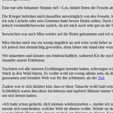
Eine mir sehr bekannte Stimme rief: »Los, bindet ihnen die Fesseln a
Die Krieger befreiten mich daraufhin unverzüglich von den Fesseln. Ic
ich sein Lächeln oder sein Grimmen hatte besser finden sollen. Doch 
jedoch verständlicherweise zurück, da ich mich noch sehr gut an die 
Inzwischen war auch Mira wieder auf die Beine gekommen und ich stel
Mira blickte mich nur ein wenig ängstlich an und wäre wohl lieber in
ich jedoch fast ohnmächtig geworden, denn hinter mir stand eine wund
Wir umarmten und küssten uns leidenschaftlich, während Kir die noch 
einander unsere Erlebnisse.
Nachdem wir alle unseren Erzählungen beendet hatten, schwiegen wir 
Stück in den Wald hinein. Er wollte wohl ein wenig alleine sein, da 
grausamen und fremden Welt war für ihn schlimmer, als der
Tod
.
Zudem war er sich darüber klar, dass er diese Tatsache wohl bald sei
Schließlich waren ihm diese furchtlosen und tapferen Männer immer 
um sich herum hatten.
»Ich hatte schon gedacht, dich niemals wiederzusehen.«, meinte ich u
musste sich entscheiden, welcher Welt sie dienen wollte. Würde sie de