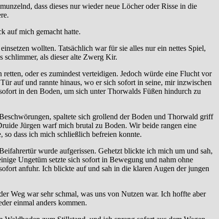
hmunzelnd, dass dieses nur wieder neue Löcher oder Risse in die
re.
k auf mich gemacht hatte.
tzen wollten. Tatsächlich war für sie alles nur ein nettes Spiel,
schlimmer, als dieser alte Zwerg Kir.
 retten, oder es zumindest verteidigen. Jedoch würde eine Flucht vor
ür auf und rannte hinaus, wo er sich sofort in seine, mir inzwischen
sofort in den Boden, um sich unter Thorwalds Füßen hindurch zu
Beschwörungen, spaltete sich grollend der Boden und Thorwald griff
 Druide Jürgen warf mich brutal zu Boden. Wir beide rangen eine
, so dass ich mich schließlich befreien konnte.
Beifahrertür wurde aufgerissen. Gehetzt blickte ich mich um und sah,
 beinige Ungetüm setzte sich sofort in Bewegung und nahm ohne
fort anfuhr. Ich blickte auf und sah in die klaren Augen der jungen
der Weg war sehr schmal, was uns von Nutzen war. Ich hoffte aber
wieder einmal anders kommen.