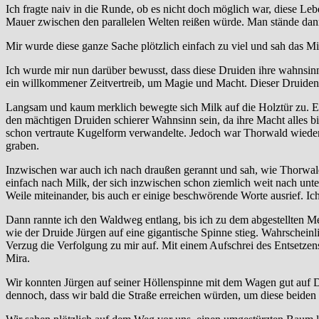
Ich fragte naiv in die Runde, ob es nicht doch möglich war, diese Le
Mauer zwischen den parallelen Welten reißen würde. Man stände dan
Mir wurde diese ganze Sache plötzlich einfach zu viel und sah das 
Ich wurde mir nun darüber bewusst, dass diese Druiden ihre wahnsinn
ein willkommener Zeitvertreib, um Magie und Macht. Dieser Druidenzi
Langsam und kaum merklich bewegte sich Milk auf die Holztür zu. Es w
den mächtigen Druiden schierer Wahnsinn sein, da ihre Macht alles bi
schon vertraute Kugelform verwandelte. Jedoch war Thorwald wieder 
graben.
Inzwischen war auch ich nach draußen gerannt und sah, wie Thorwald
einfach nach Milk, der sich inzwischen schon ziemlich weit nach unte
Weile miteinander, bis auch er einige beschwörende Worte ausrief. Ich
Dann rannte ich den Waldweg entlang, bis ich zu dem abgestellten Mer
wie der Druide Jürgen auf eine gigantische Spinne stieg. Wahrschein
Verzug die Verfolgung zu mir auf. Mit einem Aufschrei des Entsetzens
Mira.
Wir konnten Jürgen auf seiner Höllenspinne mit dem Wagen gut auf D
dennoch, dass wir bald die Straße erreichen würden, um diese beiden