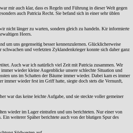
s war mir auch klar, dass es Regeln und Führung in dieser Welt gegen
sonders auch Patricia Recht. Sie befand sich in einer sehr üblen
r nicht länger zu warten, sondern gleich zu handeln. Kir informierte
gewaltigen Heers.
 und um uns gegenseitig besser kennenzulernen. Glücklicherweise
er schwachen und verletzten Zyklandenkrieger konnte sich daher ganz
etötet. Auch war ich natürlich viel Zeit mit Patricia zusammen. Wir
ür immer wieder kleine Augenblicke unsere schlechte Situation und
 küssten uns im Schatten der Bäume immer wieder. Dabei kam es immer
r immer wieder fest im Griff hatte, siegte doch stets die Vernunft,
r war das keine leichte Aufgabe, und sie steckte voller gemeiner
en wieder im Lager eintrafen und uns berichteten. Nur einer von
. Ein weiterer Späher berichtete auch von der blutigen Spur des
Richtung Südwesten auf.