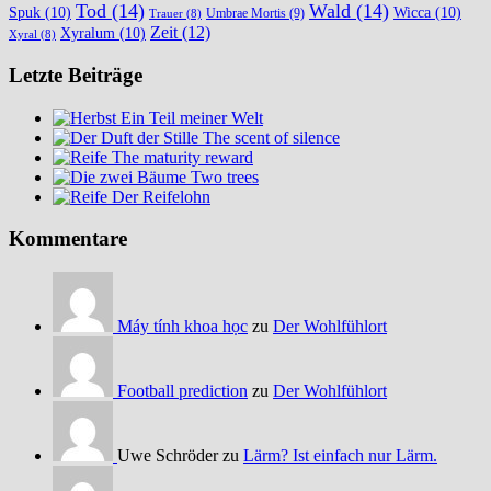
Tod
(14)
Wald
(14)
Spuk
(10)
Wicca
(10)
Umbrae Mortis
(9)
Trauer
(8)
Zeit
(12)
Xyralum
(10)
Xyral
(8)
Letzte Beiträge
Ein Teil meiner Welt
The scent of silence
The maturity reward
Two trees
Der Reifelohn
Kommentare
Máy tính khoa học
zu
Der Wohlfühlort
Football prediction
zu
Der Wohlfühlort
Uwe Schröder zu
Lärm? Ist einfach nur Lärm.