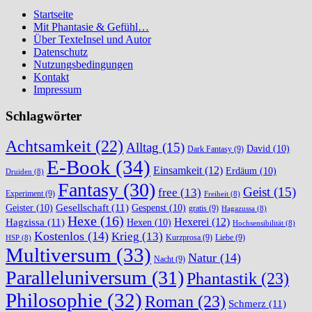
Startseite
Mit Phantasie & Gefühl…
Über TexteInsel und Autor
Datenschutz
Nutzungsbedingungen
Kontakt
Impressum
Schlagwörter
Achtsamkeit
(22)
Alltag
(15)
David
(10)
Dark Fantasy
(9)
E-Book
(34)
Einsamkeit
(12)
Erdäum
(10)
Druiden
(8)
Fantasy
(30)
Geist
(15)
free
(13)
Experiment
(9)
Freiheit
(8)
Gesellschaft
(11)
Geister
(10)
Gespenst
(10)
gratis
(9)
Hagazussa
(8)
Hexe
(16)
Hexerei
(12)
Hagzissa
(11)
Hexen
(10)
Hochsensibilität
(8)
Kostenlos
(14)
Krieg
(13)
Kurzprosa
(9)
Liebe
(9)
HSP
(8)
Multiversum
(33)
Natur
(14)
Nacht
(9)
Paralleluniversum
(31)
Phantastik
(23)
Philosophie
(32)
Roman
(23)
Schmerz
(11)