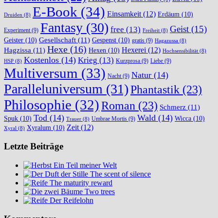
E-Book
(34)
Einsamkeit
(12)
Erdäum
(10)
Druiden
(8)
Fantasy
(30)
Geist
(15)
free
(13)
Experiment
(9)
Freiheit
(8)
Gesellschaft
(11)
Geister
(10)
Gespenst
(10)
gratis
(9)
Hagazussa
(8)
Hexe
(16)
Hexerei
(12)
Hagzissa
(11)
Hexen
(10)
Hochsensibilität
(8)
Kostenlos
(14)
Krieg
(13)
Kurzprosa
(9)
Liebe
(9)
HSP
(8)
Multiversum
(33)
Natur
(14)
Nacht
(9)
Paralleluniversum
(31)
Phantastik
(23)
Philosophie
(32)
Roman
(23)
Schmerz
(11)
Tod
(14)
Wald
(14)
Spuk
(10)
Wicca
(10)
Umbrae Mortis
(9)
Trauer
(8)
Zeit
(12)
Xyralum
(10)
Xyral
(8)
Letzte Beiträge
Ein Teil meiner Welt
The scent of silence
The maturity reward
Two trees
Der Reifelohn