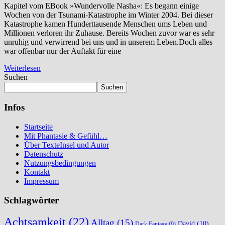
Kapitel vom EBook »Wundervolle Nasha«: Es begann einige
Wochen von der Tsunami-Katastrophe im Winter 2004. Bei dieser
Katastrophe kamen Hunderttausende Menschen ums Leben und
Millionen verloren ihr Zuhause. Bereits Wochen zuvor war es sehr
unruhig und verwirrend bei uns und in unserem Leben.Doch alles
war offenbar nur der Auftakt für eine
Weiterlesen
Suchen
Suchen
Infos
Startseite
Mit Phantasie & Gefühl…
Über TexteInsel und Autor
Datenschutz
Nutzungsbedingungen
Kontakt
Impressum
Schlagwörter
Achtsamkeit
(22)
Alltag
(15)
David
(10)
Dark Fantasy
(9)