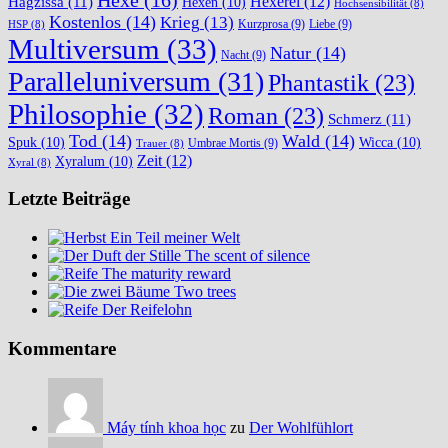
Hexe
(16)
Hexerei
(12)
Hagzissa
(11)
Hexen
(10)
Hochsensibilität
(8)
Kostenlos
(14)
Krieg
(13)
Kurzprosa
(9)
Liebe
(9)
HSP
(8)
Multiversum
(33)
Natur
(14)
Nacht
(9)
Paralleluniversum
(31)
Phantastik
(23)
Philosophie
(32)
Roman
(23)
Schmerz
(11)
Tod
(14)
Wald
(14)
Spuk
(10)
Wicca
(10)
Umbrae Mortis
(9)
Trauer
(8)
Zeit
(12)
Xyralum
(10)
Xyral
(8)
Letzte Beiträge
Ein Teil meiner Welt
The scent of silence
The maturity reward
Two trees
Der Reifelohn
Kommentare
Máy tính khoa học
zu
Der Wohlfühlort