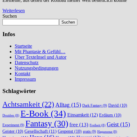
Elemente, aus denen der Rohbau meiner Welt besteht.Ich könnte
Weiterlesen
Suchen
Suchen
Infos
Startseite
Mit Phantasie & Gefühl…
Über TexteInsel und Autor
Datenschutz
Nutzungsbedingungen
Kontakt
Impressum
Schlagwörter
Achtsamkeit
(22)
Alltag
(15)
David
(10)
Dark Fantasy
(9)
E-Book
(34)
Einsamkeit
(12)
Erdäum
(10)
Druiden
(8)
Fantasy
(30)
Geist
(15)
free
(13)
Experiment
(9)
Freiheit
(8)
Gesellschaft
(11)
Geister
(10)
Gespenst
(10)
gratis
(9)
Hagazussa
(8)