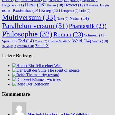
Hagazussa
(8)
Hexe
(16)
Hexerei
(12)
Hagzissa
(11)
Hexen
(10)
Hochsensibilität
(8)
Kostenlos
(14)
Krieg
(13)
Kurzprosa
(9)
Liebe
(9)
HSP
(8)
Multiversum
(33)
Natur
(14)
Nacht
(9)
Paralleluniversum
(31)
Phantastik
(23)
Philosophie
(32)
Roman
(23)
Schmerz
(11)
Tod
(14)
Wald
(14)
Spuk
(10)
Wicca
(10)
Umbrae Mortis
(9)
Trauer
(8)
Zeit
(12)
Xyralum
(10)
Xyral
(8)
Letzte Beiträge
Ein Teil meiner Welt
The scent of silence
The maturity reward
Two trees
Der Reifelohn
Kommentare
Máy tính khoa học
zu
Der Wohlfühlort