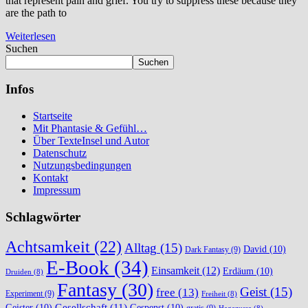
that represent pain and grief. You try to suppress these because they
are the path to
Weiterlesen
Suchen
Suchen
Infos
Startseite
Mit Phantasie & Gefühl…
Über TexteInsel und Autor
Datenschutz
Nutzungsbedingungen
Kontakt
Impressum
Schlagwörter
Achtsamkeit
(22)
Alltag
(15)
David
(10)
Dark Fantasy
(9)
E-Book
(34)
Einsamkeit
(12)
Erdäum
(10)
Druiden
(8)
Fantasy
(30)
Geist
(15)
free
(13)
Experiment
(9)
Freiheit
(8)
Gesellschaft
(11)
Geister
(10)
Gespenst
(10)
gratis
(9)